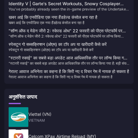
Identity V | Garte's Secret Workouts, Snowy Cosplayer
You've probably already seen the in-game preview of the Undertaker’s
Kitty！
new violet-tier skin with its color-changing effects. I think it's already
खबर आई कि एनवीडिया एक नया हैंडहेल्ड कंसोल बना रहा है
very well done overall—even with a few small flaws.
खबर आई कि एनवीडिया एक नया हैंडहेल्ड कंसोल बना रहा है
"सॉन्ग ऑफ द मेडेन जीरो 2: स्केल्ड ओथ" 22 फरवरी को पीएस प्लेटफॉर्म पर
"सॉन्ग ऑफ द मेडेन जीरो 2: स्केल्ड ओथ" 22 फरवरी को पीएस प्लेटफॉर्म पर लॉन्च किया
लॉन्च किया जाएगा।
जाएगा।
स्पेसटून गो सब्सक्रिप्शन (ओएम) का टॉप अप या खरीदारी कैसे करें
स्पेसटून गो सब्सक्रिप्शन (ओएम) का टॉप अप या खरीदारी कैसे करें
"स्टाररी स्काई" का सबसे बड़ा अपडेट आज आधिकारिक तौर पर लॉन्च किया गया
"स्टाररी स्काई" का सबसे बड़ा अपडेट आज आधिकारिक तौर पर लॉन्च किया गया है: बड़ी संख्या
है: बड़ी संख्या में समस्याओं को ठीक करना और गेम अनुभव में सुधार करना
में समस्याओं को ठीक करना और गेम अनुभव में सुधार करना
गेराल्ट आवाज अभिनेता का कहना है कि सिरी नए द विचर गेम में नायक हो सकता है
गेराल्ट आवाज अभिनेता का कहना है कि सिरी नए द विचर गेम में नायक हो सकता है
अनुशंसित उत्पाद
Viettel (VN)
VIETNAM
Celcom XPax Airtime Reload (MY)