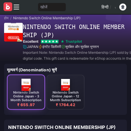
खोजें
हिन्दी
/
होम
/
Nintendo Switch Online Membership (JP)
NINTENDO SWITCH ONLINE MEMBER
SHIP (JP)
Excellent
Trustpilot
JAPAN
इंस्टेंट डिलीवरी
सुरक्षित और सुरक्षित भुगतान
Important Note: Nintendo Switch Online Membership (JP) sold by b
digital code. This gift card is redeemable for eShop accounts in t
region.
मूल्यवर्ग (Denomination) चुनें
Nintendo Switch
Nintendo Switch
Online Japan - 3
Online Japan - 12
Month Subscription
Month Subscription
₹ 655.97
₹ 1764.42
NINTENDO SWITCH ONLINE MEMBERSHIP (JP)