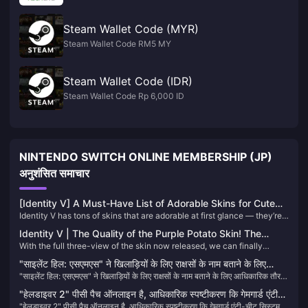
Steam Wallet Code (MYR)
Steam Wallet Code RM5 MY
Steam Wallet Code (IDR)
Steam Wallet Code Rp 6,000 ID
NINTENDO SWITCH ONLINE MEMBERSHIP (JP)
अनुशंसित समाचार
[Identity V] A Must-Have List of Adorable Skins for Cute
Identity V has tons of skins that are adorable at first glance — they’re
Girl Mains – Every One of Them is Absolutely Precious!
practically the heartwarming energy of the manor. Today, let’s go over
Identity V | The Quality of the Purple Potato Skin! The
some of the cutest “moe” girl skins. See if any of them make your
With the full three-view of the skin now released, we can finally
Embalmer Finally Has His Own “Black and White”!
heart skip a beat!
appreciate the full-body details of the Embalmer’s new color-variant
"साइलेंट हिल: एसएमएस" ने खिलाड़ियों के लिए राक्षसों के नाम बताने के लिए
skin — and it has surprisingly received unanimous praise from players!
"साइलेंट हिल: एसएमएस" ने खिलाड़ियों के लिए राक्षसों के नाम बताने के लिए आधिकारिक तौर
आधिकारिक तौर पर सर्वेक्षण शुरू किया
Honestly, this design could easily be mistaken for a limited S-tier skin!
पर सर्वेक्षण शुरू किया
"हेलडाइवर 2" पीसी पैच ऑनलाइन है, आधिकारिक स्पष्टीकरण कि गेमगार्ड एंटी-
"हेलडाइवर 2" पीसी पैच ऑनलाइन है, आधिकारिक स्पष्टीकरण कि गेमगार्ड एंटी-चीट सिस्टम
चीट सिस्टम का उपयोग क्यों किया जाता है