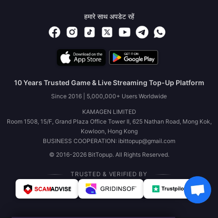
हमारे साथ अपडेट रहें
10 Years Trusted Game & Live Streaming Top-Up Platform
Since 2016 | 5,000,000+ Users Worldwide
KAMAGEN LIMITED
Room 1508, 15/F, Grand Plaza Office Tower II, 625 Nathan Road, Mong Kok,
Kowloon, Hong Kong
BUSINESS COOPERATION: ibittopup@gmail.com
© 2016-2026 BitTopup. All Rights Reserved.
TRUSTED & VERIFIED BY