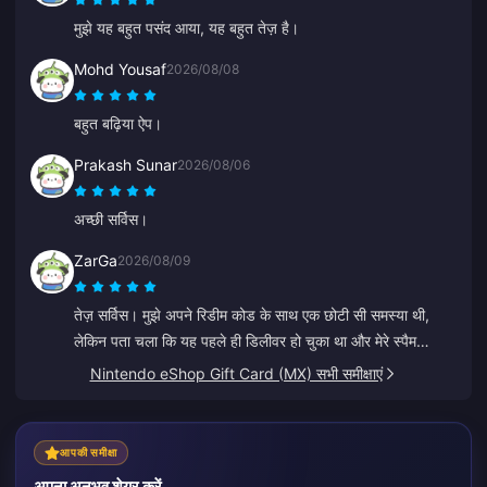
मुझे यह बहुत पसंद आया, यह बहुत तेज़ है।
Mohd Yousaf
2026/08/08
बहुत बढ़िया ऐप।
Prakash Sunar
2026/08/06
अच्छी सर्विस।
ZarGa
2026/08/09
तेज़ सर्विस। मुझे अपने रिडीम कोड के साथ एक छोटी सी समस्या थी,
लेकिन पता चला कि यह पहले ही डिलीवर हो चुका था और मेरे स्पैम
फ़ोल्डर में चला गया था। सपोर्ट से संपर्क करने के बाद समस्या का समाधान
Nintendo eShop Gift Card (MX) सभी समीक्षाएं
हो गया, जिसमें Anna ने मेरा मार्गदर्शन किया।
आपकी समीक्षा
अपना अनुभव शेयर करें