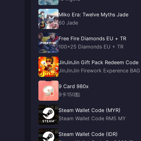
Miko Era: Twelve Myths Jade
60 Jade
Free Fire Diamonds EU + TR
100+25 Diamonds EU + TR
JinJinJin Gift Pack Redeem Code
JinJinJin Firework Experence BAG
9 Card 980x
9卡150點
Steam Wallet Code (MYR)
Steam Wallet Code RM5 MY
Steam Wallet Code (IDR)