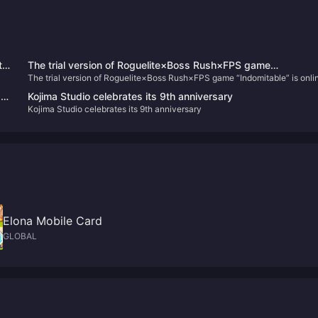
to
The trial version of Roguelite×Boss Rush×FPS game
The trial version of Roguelite×Boss Rush×FPS game “Indomitable” is onli
“Indomitable” is online today
k
today
"
Kojima Studio celebrates its 9th anniversary
Kojima Studio celebrates its 9th anniversary
Elona Mobile Card
GLOBAL