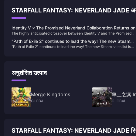
STARFALL FANTASY: NEVERLAND JADE अनुश
Identity V × The Promised Neverland Collaboration Returns on
The highly anticipated crossover between Identity V and The Promised
June 19!
Neverland is set to return on June 19. This event brings back not only
"Path of Exile 2" continues to lead the way! The new Steam
exclusive costumes but also nine distinctive blue-tier (B-rarity) accessori
"Path of Exile 2" continues to lead the way! The new Steam sales list is
sales list is released
Let's delve into these accessories to help you decide which ones to aim fo
released
अनुशंसित उत्पाद
Merge Kingdoms
率土
GLOBAL
GLOBAL
STARFALL FANTASY: NEVERLAND JADE रिचार्ज से जु