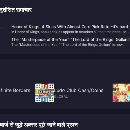
ंसित समाचार
Honor of Kings: 4 Skins With Almost Zero Pick Rate –It's hard 
In Honor of Kings, popular skins appear in matches all the time because
see again.
everyone loves using them. But when it comes to unpopular skins, the pic
The "Masterpiece of the Year" "The Lord of the Rings: Gollum
es.
rate is almost zero. Today, let’s take a look at four skins that are so rarely
The "Masterpiece of the Year" "The Lord of the Rings: Gollum" is now
is now available at a discount on "Bone" on Steam
r!
seen.
available at a discount on "Bone" on Steam
之滨 Infinite Borders
Ludo Club Cash/Coins
GLOBAL
ड़े अक्सर पूछे जाने वाले प्रश्न