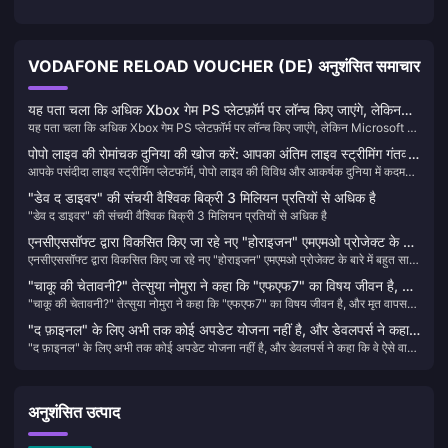
VODAFONE RELOAD VOUCHER (DE) अनुशंसित समाचार
यह पता चला कि अधिक Xbox गेम PS प्लेटफ़ॉर्म पर लॉन्च किए जाएंगे, लेकिन
यह पता चला कि अधिक Xbox गेम PS प्लेटफ़ॉर्म पर लॉन्च किए जाएंगे, लेकिन Microsoft के
Microsoft के पास इस पर कोई लाल रेखा नहीं है
पास इस पर कोई लाल रेखा नहीं है
पोपो लाइव की रोमांचक दुनिया की खोज करें: आपका अंतिम लाइव स्ट्रीमिंग गंतव्य
आपके पसंदीदा लाइव स्ट्रीमिंग प्लेटफॉर्म, पोपो लाइव की विविध और आकर्षक दुनिया में कदम
🎥✨
रखें। हमारे सीधे पोपो लाइव कॉइन्स टॉप-अप गाइड के साथ अपने देखने के अनुभव को बेहतर
"डेव द डाइवर" की संचयी वैश्विक बिक्री 3 मिलियन प्रतियों से अधिक है
बनाएं और आनंद से कभी न चूकें!
"डेव द डाइवर" की संचयी वैश्विक बिक्री 3 मिलियन प्रतियों से अधिक है
एनसीएससॉफ्ट द्वारा विकसित किए जा रहे नए "होराइजन" एमएमओ प्रोजेक्ट के बारे
एनसीएससॉफ्ट द्वारा विकसित किए जा रहे नए "होराइजन" एमएमओ प्रोजेक्ट के बारे में बहुत सारी
में बहुत सारी जानकारी उजागर की गई है
जानकारी उजागर की गई है
"चाकू की चेतावनी?" तेत्सुया नोमुरा ने कहा कि "एफएफ7" का विषय जीवन है, और
"चाकू की चेतावनी?" तेत्सुया नोमुरा ने कहा कि "एफएफ7" का विषय जीवन है, और मृत वापस
मृत वापस नहीं आएंगे।
नहीं आएंगे।
"द फ़ाइनल" के लिए अभी तक कोई अपडेट योजना नहीं है, और डेवलपर्स ने कहा
"द फ़ाइनल" के लिए अभी तक कोई अपडेट योजना नहीं है, और डेवलपर्स ने कहा कि वे ऐसे वादे
कि वे ऐसे वादे नहीं करना चाहते जिन्हें वे पूरा नहीं कर सकें।
नहीं करना चाहते जिन्हें वे पूरा नहीं कर सकें।
अनुशंसित उत्पाद