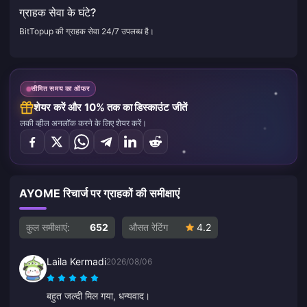
ग्राहक सेवा के घंटे?
BitTopup की ग्राहक सेवा 24/7 उपलब्ध है।
सीमित समय का ऑफर
शेयर करें और 10% तक का डिस्काउंट जीतें
लकी व्हील अनलॉक करने के लिए शेयर करें।
AYOME रिचार्ज पर ग्राहकों की समीक्षाएं
कुल समीक्षाएं:
652
औसत रेटिंग
4.2
Laila Kermadi
2026/08/06
बहुत जल्दी मिल गया, धन्यवाद।