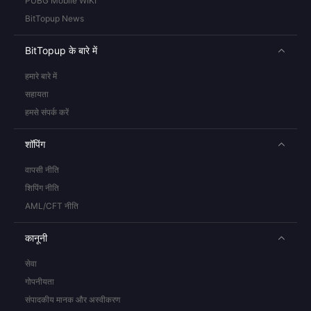
PUBG Mobile WIKI
BitTopup News
BitTopup के बारे में
हमारे बारे में
सहायता
हमसे संपर्क करें
शॉपिंग
वापसी नीति
शिपिंग नीति
AML/CFT नीति
कानूनी
सेवा
गोपनीयता
संपादकीय मानक और अस्वीकरण