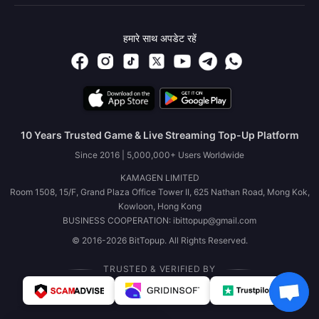
हमारे साथ अपडेट रहें
10 Years Trusted Game & Live Streaming Top-Up Platform
Since 2016 | 5,000,000+ Users Worldwide
KAMAGEN LIMITED
Room 1508, 15/F, Grand Plaza Office Tower II, 625 Nathan Road, Mong Kok,
Kowloon, Hong Kong
BUSINESS COOPERATION: ibittopup@gmail.com
© 2016-2026 BitTopup. All Rights Reserved.
TRUSTED & VERIFIED BY