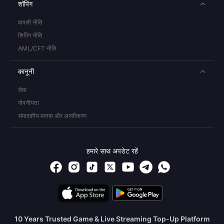
शॉपिंग
वापसी नीति
शिपिंग नीति
AML/CFT नीति
कानूनी
सेवा
गोपनीयता
संपादकीय मानक और अस्वीकरण
हमारे साथ अपडेट रहें
10 Years Trusted Game & Live Streaming Top-Up Platform