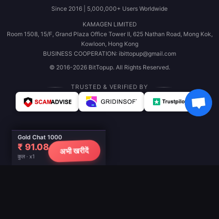
Since 2016 | 5,000,000+ Users Worldwide
KAMAGEN LIMITED
Room 1508, 15/F, Grand Plaza Office Tower II, 625 Nathan Road, Mong Kok,
Kowloon, Hong Kong
BUSINESS COOPERATION: ibittopup@gmail.com
© 2016-2026 BitTopup. All Rights Reserved.
TRUSTED & VERIFIED BY
Gold Chat 1000
₹ 91.08
अभी खरीदें
कुल · x1