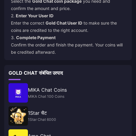
Select the
Gold Chat coin package
you need and
confirm the amount and price.
2.
Enter Your User ID
Enter the correct
Gold Chat User ID
to make sure the
coins are credited to the right account.
3.
Complete Payment
Confirm the order and finish the payment. Your coins will
be credited afterward.
GOLD CHAT संबंधित उत्पाद
MIKA Chat Coins
MIKA Chat 100 Coins
1Star चैट
1Star Chat 6000
Amo Chat