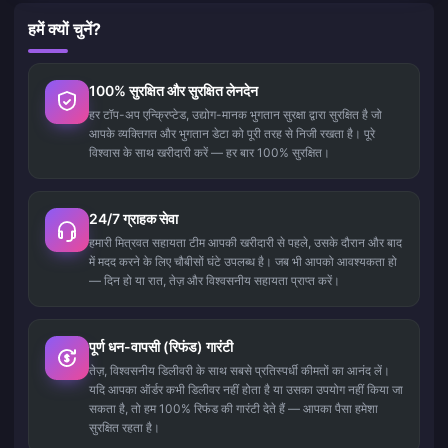
हमें क्यों चुनें?
100% सुरक्षित और सुरक्षित लेनदेन
हर टॉप-अप एन्क्रिप्टेड, उद्योग-मानक भुगतान सुरक्षा द्वारा सुरक्षित है जो
आपके व्यक्तिगत और भुगतान डेटा को पूरी तरह से निजी रखता है। पूरे
विश्वास के साथ खरीदारी करें — हर बार 100% सुरक्षित।
24/7 ग्राहक सेवा
हमारी मित्रवत सहायता टीम आपकी खरीदारी से पहले, उसके दौरान और बाद
में मदद करने के लिए चौबीसों घंटे उपलब्ध है। जब भी आपको आवश्यकता हो
— दिन हो या रात, तेज़ और विश्वसनीय सहायता प्राप्त करें।
पूर्ण धन-वापसी (रिफंड) गारंटी
तेज़, विश्वसनीय डिलीवरी के साथ सबसे प्रतिस्पर्धी कीमतों का आनंद लें।
यदि आपका ऑर्डर कभी डिलीवर नहीं होता है या उसका उपयोग नहीं किया जा
सकता है, तो हम 100% रिफंड की गारंटी देते हैं — आपका पैसा हमेशा
सुरक्षित रहता है।