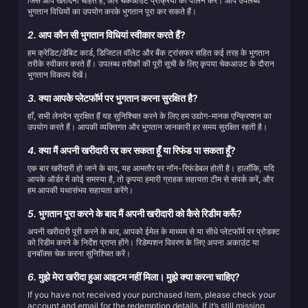
जिसे आप खरीदना चाहते हैं, और चेकआउट प्रक्रिया का पालन करें। आप उपलब्ध
भुगतान विधियों का उपयोग करके भुगतान पूरा कर सकते हैं।
2.
आप कौन सी भुगतान विधियां स्वीकार करते हैं?
हम क्रेडिट/डेबिट कार्ड, डिजिटल वॉलेट और बैंक ट्रांसफर सहित कई तरह के भुगतान
तरीके स्वीकार करते हैं। उपलब्ध तरीकों की पूरी सूची के लिए कृपया चेकआउट के दौरान
भुगतान विकल्प देखें।
3.
क्या आपके प्लेटफॉर्म पर भुगतान करना सुरक्षित है?
हाँ, सभी लेनदेन सुरक्षित हैं यह सुनिश्चित करने के लिए हम उद्योग-मानक एन्क्रिप्शन का
उपयोग करते हैं। आपकी व्यक्तिगत और भुगतान जानकारी हर समय सुरक्षित रहती है।
4.
क्या मैं अपनी खरीदारी रद्द कर सकता हूँ या रिफंड पा सकता हूँ?
एक बार खरीदारी हो जाने के बाद, यह आमतौर पर नॉन-रिफंडेबल होती है। हालाँकि, यदि
आपके ऑर्डर में कोई समस्या है, तो कृपया हमारी ग्राहक सहायता टीम से संपर्क करें, और
हम आपकी यथासंभव सहायता करेंगे।
5.
भुगतान पूरा करने के बाद मैं अपनी खरीदारी को कैसे रिडीम करूँ?
अपनी खरीदारी पूरी करने के बाद, आपको ईमेल के माध्यम से या सीधे प्लेटफॉर्म पर प्रोडक्ट
को रिडीम करने के निर्देश प्राप्त होंगे। रिडेम्पशन विवरण के लिए अपना अकाउंट या
इनबॉक्स चेक करना सुनिश्चित करें।
6.
मुझे मेरा खरीदा हुआ आइटम नहीं मिला। मुझे क्या करना चाहिए?
If you have not received your purchased item, please check your
account and email for the redemption details. If it’s still missing,