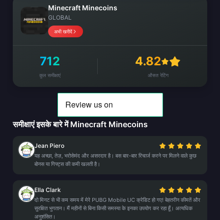
Minecraft Minecoins
GLOBAL
अभी खरीदें
712
4.82
कुल समीक्षाएं
औसत रेटिंग
समीक्षाएं इसके बारे में Minecraft Minecoins
Jean Piero
यह अच्छा, तेज़, भरोसेमंद और असरदार है। बस बार-बार रिचार्ज करने पर मिलने वाले कुछ
बोनस या गिफ्ट्स की कमी खलती है।
Ella Clark
दो मिनट से भी कम समय में मेरे PUBG Mobile UC क्रेडिट हो गए! बेहतरीन कीमतें और
सुरक्षित भुगतान। मैं महीनों से बिना किसी समस्या के इनका उपयोग कर रहा हूँ। अत्यधिक
अनुशंसित।