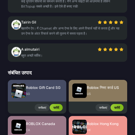
कई भुगतान विधियों का समर्थन करती है। मैंने अन्य साइटों को आज़माया है लेकिन
BitTopup सबसे अच्छी है। इसे ऐसे ही बनाए रखें!
Tairin Gil
बेहतरीन ऐप। मैं Chamet और अन्य ऐप्स के लिए अपने रिचार्ज यहीं से करता हूँ और यह
उन ऐप्स के अंदर रिचार्ज करने की तुलना में सस्ता पड़ता है।
A almutairi
बहुत अच्छी सर्विस।
संबंधित उत्पाद
Roblox Gift Card SG
Roblox गिफ्ट कार्ड US
SG
US
समीक्षाएं
खरीदें
समीक्षाएं
खरीदें
ROBLOX Canada
Roblox Hong Kong
CA
HK