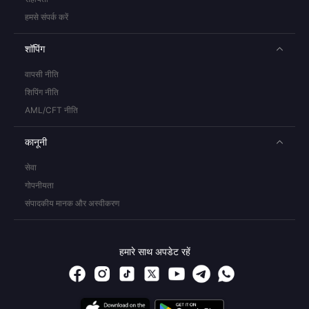
हमसे संपर्क करें
शॉपिंग
वापसी नीति
शिपिंग नीति
AML/CFT नीति
कानूनी
सेवा
गोपनीयता
संपादकीय मानक और अस्वीकरण
हमारे साथ अपडेट रहें