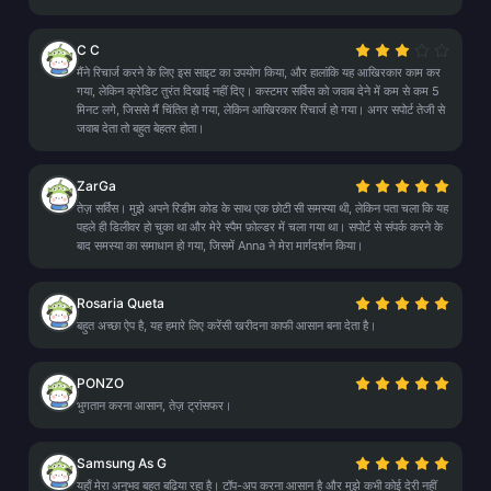
C C
मैंने रिचार्ज करने के लिए इस साइट का उपयोग किया, और हालांकि यह आखिरकार काम कर
गया, लेकिन क्रेडिट तुरंत दिखाई नहीं दिए। कस्टमर सर्विस को जवाब देने में कम से कम 5
मिनट लगे, जिससे मैं चिंतित हो गया, लेकिन आखिरकार रिचार्ज हो गया। अगर सपोर्ट तेजी से
जवाब देता तो बहुत बेहतर होता।
ZarGa
तेज़ सर्विस। मुझे अपने रिडीम कोड के साथ एक छोटी सी समस्या थी, लेकिन पता चला कि यह
पहले ही डिलीवर हो चुका था और मेरे स्पैम फ़ोल्डर में चला गया था। सपोर्ट से संपर्क करने के
बाद समस्या का समाधान हो गया, जिसमें Anna ने मेरा मार्गदर्शन किया।
Rosaria Queta
बहुत अच्छा ऐप है, यह हमारे लिए करेंसी खरीदना काफी आसान बना देता है।
PONZO
भुगतान करना आसान, तेज़ ट्रांसफर।
Samsung As G
यहाँ मेरा अनुभव बहुत बढ़िया रहा है। टॉप-अप करना आसान है और मुझे कभी कोई देरी नहीं