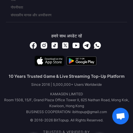
गोपनीयता
संपादकीय मानक और अस्वीकरण
हमारे साथ अपडेट रहें
10 Years Trusted Game & Live Streaming Top-Up Platform
Since 2016 | 5,000,000+ Users Worldwide
KAMAGEN LIMITED
Room 1508, 15/F, Grand Plaza Office Tower II, 625 Nathan Road, Mong Kok,
Kowloon, Hong Kong
BUSINESS COOPERATION: ibittopup@gmail.com
© 2016-2026 BitTopup. All Rights Reserved.
TRUSTED & VERIFIED BY