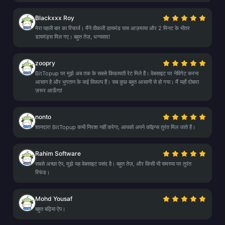
Blackxxx Roy
मेरा पहली बार का रिचार्ज। मैंने वीकली डायमंड पास आज़माया और 2 मिनट के भीतर
डायमंड्स मिल गए। बहुत तेज़, धन्यवाद!
zoopry
BitTopup पर मुझे अब तक के सबसे किफ़ायती रेट मिले हैं। वेबसाइट पर नेविगेट करना
आसान है और भुगतान के कई विकल्प हैं। सब कुछ बहुत आसानी से हो गया। मैं यहाँ दोबारा
ज़रूर आऊँगा!
nonto
शानदार! BitTopup कभी निराश नहीं करेगा, आपको अपने कॉइन्स तुरंत मिल जाते हैं।
Rahim Software
सबसे अच्छा ऐप, मुझे यह वेबसाइट पसंद है। बहुत तेज़, और किसी भी समस्या पर तुरंत
रिफंड।
Mohd Yousaf
बहुत बढ़िया ऐप।