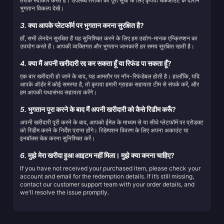
तरीके स्वीकार करते हैं। उपलब्ध तरीकों की पूरी सूची के लिए कृपया चेकआउट के दौरान
भुगतान विकल्प देखें।
3.
क्या आपके प्लेटफॉर्म पर भुगतान करना सुरक्षित है?
हाँ, सभी लेनदेन सुरक्षित हैं यह सुनिश्चित करने के लिए हम उद्योग-मानक एन्क्रिप्शन का
उपयोग करते हैं। आपकी व्यक्तिगत और भुगतान जानकारी हर समय सुरक्षित रहती है।
4.
क्या मैं अपनी खरीदारी रद्द कर सकता हूँ या रिफंड पा सकता हूँ?
एक बार खरीदारी हो जाने के बाद, यह आमतौर पर नॉन-रिफंडेबल होती है। हालाँकि, यदि
आपके ऑर्डर में कोई समस्या है, तो कृपया हमारी ग्राहक सहायता टीम से संपर्क करें, और
हम आपकी यथासंभव सहायता करेंगे।
5.
भुगतान पूरा करने के बाद मैं अपनी खरीदारी को कैसे रिडीम करूँ?
अपनी खरीदारी पूरी करने के बाद, आपको ईमेल के माध्यम से या सीधे प्लेटफॉर्म पर प्रोडक्ट
को रिडीम करने के निर्देश प्राप्त होंगे। रिडेम्पशन विवरण के लिए अपना अकाउंट या
इनबॉक्स चेक करना सुनिश्चित करें।
6.
मुझे मेरा खरीदा हुआ आइटम नहीं मिला। मुझे क्या करना चाहिए?
If you have not received your purchased item, please check your
account and email for the redemption details. If it’s still missing,
contact our customer support team with your order details, and
we'll resolve the issue promptly.