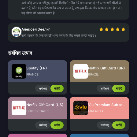
कभी कोई समस्या नहीं हुई; इसकी डिलीवरी स्पीड मेरे द्वारा आजमाई गई अन्य सभी चीज़ों से
बेहतर है; और यह अविश्वसनीय रूप से सरल है, बस कुछ क्लिक और आपका काम हो गया।
यह जीवन को आसान बनाता है।
Алексей Зеелиг
सभी प्रकार के ऐप्स को टॉप-अप करने के लिए सबसे अच्छी साइट।
संबंधित उत्पाद
Spotify (FR)
Netflix Gift Card (BR)
FRANCE
BRAZIL
समीक्षाएं
खरीदें
समीक्षाएं
खरीदें
Netflix Gift Card (US)
Viu Premium Subscription Code (MY)
UNITED STATES
MALAYSIA
समीक्षाएं
खरीदें
समीक्षाएं
खरीदें