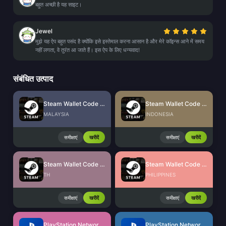
बहुत अच्छी है यह साइट।
Jewel
मुझे यह ऐप बहुत पसंद है क्योंकि इसे इस्तेमाल करना आसान है और मेरे कॉइन्स आने में समय
नहीं लगता, वे तुरंत आ जाते हैं। इस ऐप के लिए धन्यवाद!
संबंधित उत्पाद
Steam Wallet Code (MYR)
Steam Wallet Code (IDR)
MALAYSIA
INDONESIA
समीक्षाएं
खरीदें
समीक्षाएं
खरीदें
Steam Wallet Code (THB)
Steam Wallet Code (PHP)
TH
PHILIPPINES
समीक्षाएं
खरीदें
समीक्षाएं
खरीदें
PlayStation Network Card (US)
PlayStation Network Card (HK)