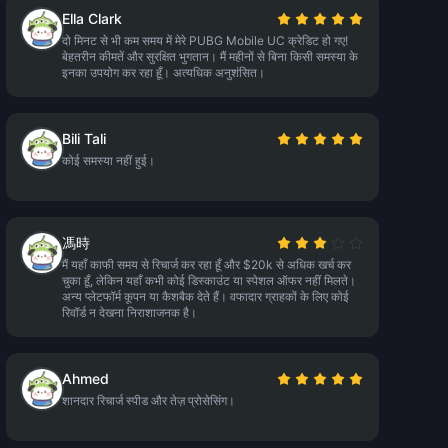
Ella Clark
दो मिनट से भी कम समय में मेरे PUBG Mobile UC क्रेडिट हो गए!
बेहतरीन कीमतें और सुरक्षित भुगतान। मैं महीनों से बिना किसी समस्या के
इनका उपयोग कर रहा हूँ। अत्यधिक अनुशंसित।
Bili Tali
कोई समस्या नहीं हुई।
馮時
मैं यहाँ काफी समय से रिचार्ज कर रहा हूँ और $20k से अधिक खर्च कर
चुका हूँ, लेकिन यहाँ कभी कोई डिस्काउंट या स्पेशल ऑफर नहीं मिलते।
अन्य प्लेटफॉर्म कूपन या कैशबैक देते हैं। वफादार ग्राहकों के लिए कोई
रिवॉर्ड न देखना निराशाजनक है।
Ahmed
शानदार रिचार्ज स्पीड और तेज़ प्रोसेसिंग।