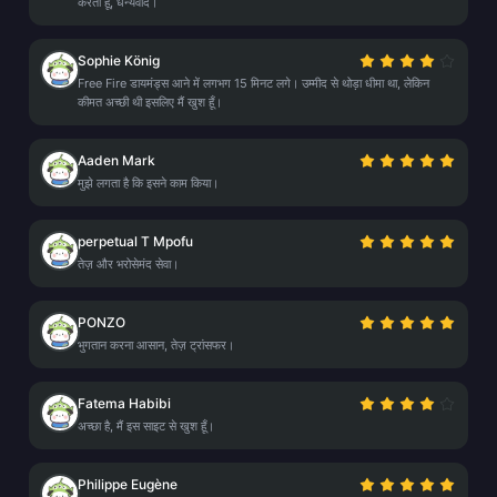
करता हूँ, धन्यवाद।
Sophie König
Free Fire डायमंड्स आने में लगभग 15 मिनट लगे। उम्मीद से थोड़ा धीमा था, लेकिन
कीमत अच्छी थी इसलिए मैं खुश हूँ।
Aaden Mark
मुझे लगता है कि इसने काम किया।
perpetual T Mpofu
तेज़ और भरोसेमंद सेवा।
PONZO
भुगतान करना आसान, तेज़ ट्रांसफर।
Fatema Habibi
अच्छा है, मैं इस साइट से खुश हूँ।
Philippe Eugène