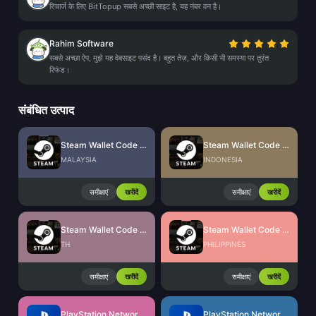
रिचार्ज के लिए BitTopup सबसे अच्छी साइट है, यह नंबर वन है।
Rahim Software
सबसे अच्छा ऐप, मुझे यह वेबसाइट पसंद है। बहुत तेज़, और किसी भी समस्या पर तुरंत
रिफंड।
संबंधित उत्पाद
Steam Wallet Code (MYR)
Steam Wallet Code (IDR)
MALAYSIA
INDONESIA
समीक्षाएं
खरीदें
समीक्षाएं
खरीदें
Steam Wallet Code (THB)
Steam Wallet Code (PHP)
TH
PHILIPPINES
समीक्षाएं
खरीदें
समीक्षाएं
खरीदें
PlayStation Network Card (US)
PlayStation Network Card (HK)