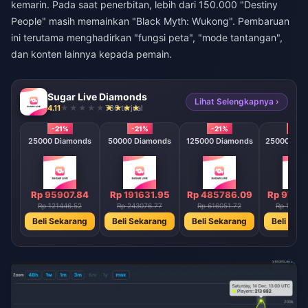
kemarin. Pada saat penerbitan, lebih dari 150.000 "Destiny
People" masih memainkan "Black Myth: Wukong". Pembaruan
ini terutama menghadirkan "fungsi peta", "mode tantangan",
dan konten lainnya kepada pemain.
Sugar Live Diamonds
Lihat Selengkapnya ›
4.11
780 terjual
-21%
-21%
-21%
-21%
25000 Diamonds
50000 Diamonds
125000 Diamonds
250000 Di
Rp 95907.84
Rp 191631.95
Rp 485786.09
Rp 9713
Rp 121446.52
Rp 243076.77
Rp 616051.72
Rp 12319
Beli Sekarang
Beli Sekarang
Beli Sekarang
Beli Sek