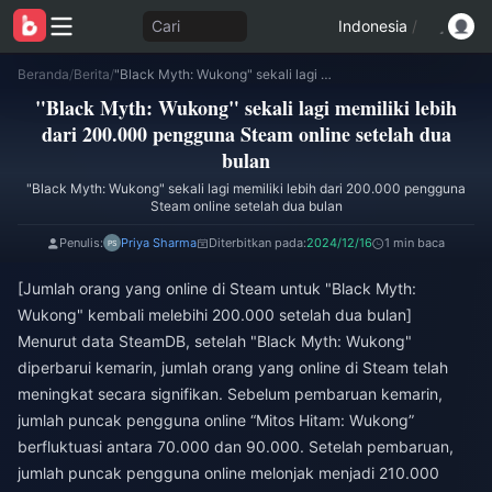
Cari
Indonesia
/
Beranda
/
Berita
/
"Black Myth: Wukong" sekali lagi memiliki lebih dari 200.000 pengguna Steam online setelah dua bulan
"Black Myth: Wukong" sekali lagi memiliki lebih
dari 200.000 pengguna Steam online setelah dua
bulan
"Black Myth: Wukong" sekali lagi memiliki lebih dari 200.000 pengguna
Steam online setelah dua bulan
Penulis:
Priya Sharma
Diterbitkan pada:
2024/12/16
1 min baca
[Jumlah orang yang online di Steam untuk "Black Myth:
Wukong" kembali melebihi 200.000 setelah dua bulan]
Menurut data SteamDB, setelah "Black Myth: Wukong"
diperbarui kemarin, jumlah orang yang online di Steam telah
meningkat secara signifikan. Sebelum pembaruan kemarin,
jumlah puncak pengguna online “Mitos Hitam: Wukong”
berfluktuasi antara 70.000 dan 90.000. Setelah pembaruan,
jumlah puncak pengguna online melonjak menjadi 210.000