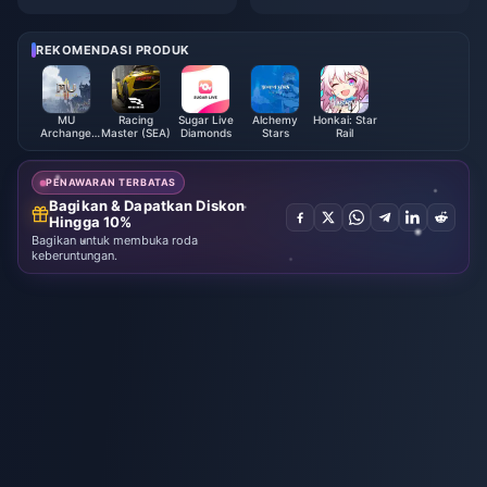
esh HSR | Agustus 2026
6: Semua Kode Redeem Versi
4.2 yang Aktif (Daftar Terverifi
kasi)
REKOMENDASI PRODUK
MU
Racing
Sugar Live
Alchemy
Honkai: Star
Archangel
Master (SEA)
Diamonds
Stars
Rail
Monthly
Card
PENAWARAN TERBATAS
Bagikan & Dapatkan Diskon
Hingga 10%
Bagikan untuk membuka roda
keberuntungan.