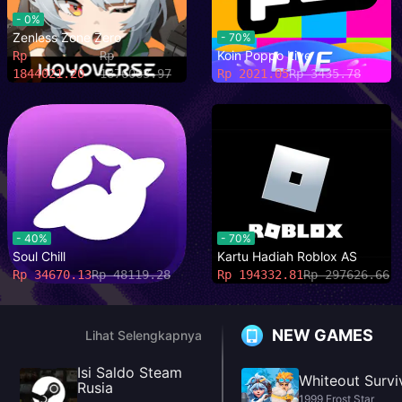
- 0%
Zenless Zone Zero
- 70%
Koin Poppo Live
Rp
Rp
1844021.20
1876063.97
Rp 2021.05
Rp 3435.78
- 40%
- 70%
Soul Chill
Kartu Hadiah Roblox AS
Rp 34670.13
Rp 48119.28
Rp 194332.81
Rp 297626.66
NEW GAMES
Lihat Selengkapnya
Isi Saldo Steam
Whiteout Survi
Rusia
1999 Frost Star