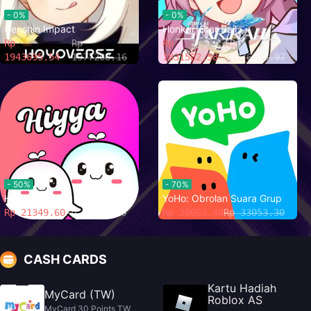
- 0%
- 0%
Genshin Impact
Honkai: Star Rail
Rp
Rp
Rp
Rp
1943695.54
1977208.16
1831582.58
1876063.97
- 50%
- 70%
Hai Langsung
YoHo: Obrolan Suara Grup
Rp 21349.60
Rp 32024.40
Rp 20063.48
Rp 33053.30
CASH CARDS
Kartu Hadiah
MyCard (TW)
Roblox AS
MyCard 30 Points TW