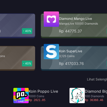
Diamond Mango Live
MangoLive 10000 Diamonds
3
Rp 44775.37
- 40%
Koin SuperLive
oins
3,125 Coins
Rp 417033.76
- 40%
Lihat Selen
Koin Poppo Live
Diamond Big
1000 Coins
100 Diamonds
Rp 2021.05
Rp 36360.46