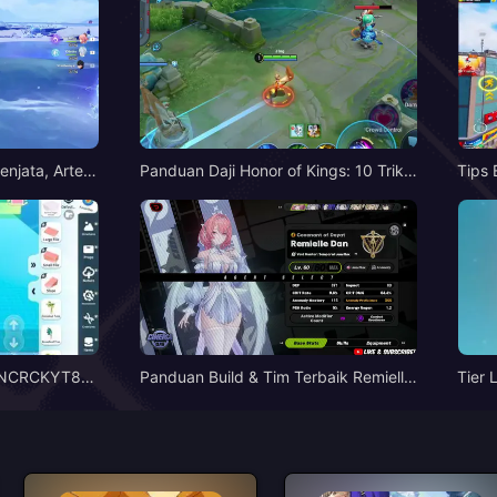
enjata, Artefa
Panduan Daji Honor of Kings: 10 Trik T
Tips 
us 2026
eratas | Agustus 2026
Agus
e NCRCKYT8EF
Panduan Build & Tim Terbaik Remielle
Tier 
 (Agu 2026)
| Juli 2026
ntang