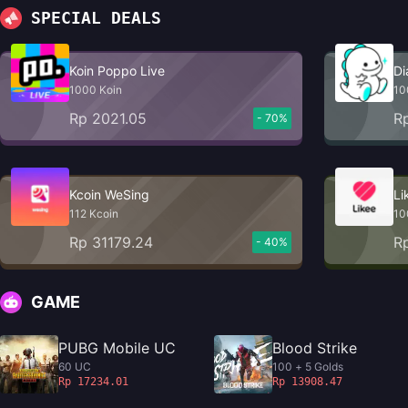
SPECIAL DEALS
Koin Poppo Live
Di
1000 Koin
10
Rp 2021.05
R
- 70%
Kcoin WeSing
Li
112 Kcoin
10
Rp 31179.24
R
- 40%
GAME
PUBG Mobile UC
Blood Strike
60 UC
100 + 5 Golds
Rp 17234.01
Rp 13908.47