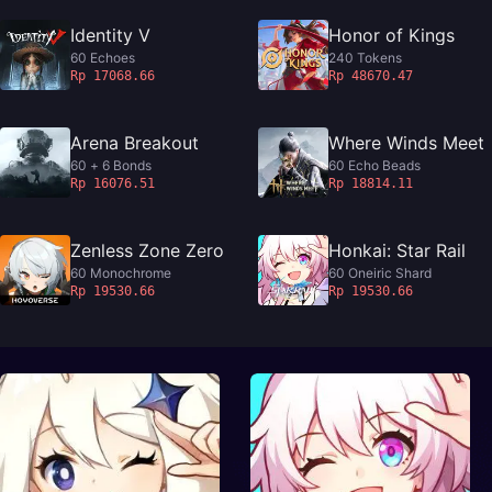
Identity V
Honor of Kings
60 Echoes
240 Tokens
Rp 17068.66
Rp 48670.47
Arena Breakout
Where Winds Meet
60 + 6 Bonds
60 Echo Beads
Rp 16076.51
Rp 18814.11
Zenless Zone Zero
Honkai: Star Rail
60 Monochrome
60 Oneiric Shard
Rp 19530.66
Rp 19530.66