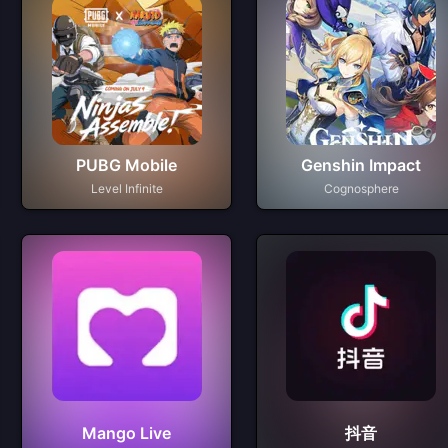
PUBG Mobile
Genshin Impact
Level Infinite
Cognosphere
Mango Live
抖音