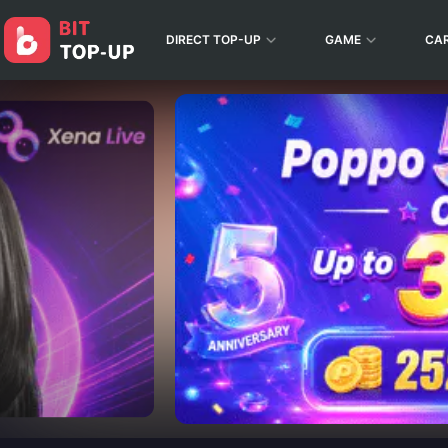
DIRECT TOP-UP
GAME
CA
BitTopup - Game Top-Up, Gift Cards & Live Streaming Rec