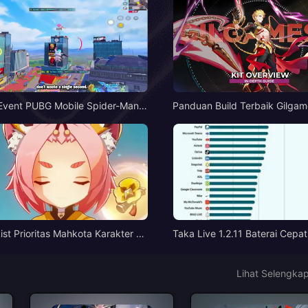
Event PUBG Mobile Spider-Man |
Panduan Build Terbaik Gilga
tus 2026
R | Agustus 2026
List Prioritas Mahkota Karakter Bi
Taka Live 1.2.11 Baterai Cepa
 4 Genshin Impact | Juli 2026
etelah Pembaruan Juli 2026?
ab dan Cara Mengatasinya
Lihat Selengka