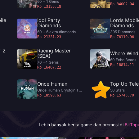
60 + 1 Gems
Rp 84002.04
Rp 13155.18
ile
Idol Party
Lords Mobil
Diamonds
Diamonds
60 + 6 extra diamonds
395 Diamonds
Rp 21331.23
Rp 76119.96
r 2
Racing Master
Where Wind
(SEA)
60 Echo Beads
70 +4 Gems
Rp 18814.11
Rp 16407.22
Once Human
Top Up Tel
Once Human Crystgin Top
50 Stars
Up 62 Crystgin
Rp 18593.63
Rp 15745.79
Lebih banyak berita game dan promosi di
BitTo