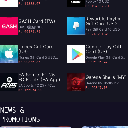
Roblox 10 USD
Rp 19383.67
Rp 194332.81
Rewarble PayPal
GASH Card (TW)
Gift Card USD
GASH樂點G100
Pay Gift Card 10 USD
Rp 60429.29
Rp 218291.40
iTunes Gift Card
Google Play Gift
(US)
Card (US)
iTunes Gift Card 5 USD
Google Play Gift Card 5
US
USD US
Rp 90836.85
Rp 96936.74
EA Sports FC 25
Garena Shells (MY)
FC Points (EA App)
Garena 65 Shells MY
EA Sports FC 25 - FC
Rp 26347.10
Points 1050
Rp 166074.90
NEWS &
PROMOTIONS