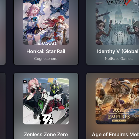
Honkai: Star Rail
Identity V (Global
Cognosphere
NetEase Games
Zenless Zone Zero
Age of Empires Mob