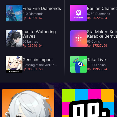
Free Fire Diamonds
Berlian Chamet
210 Diamonds
6250 Diamonds
Rp 37995.67
Rp 20228.84
Lunite Wuthering
StarMaker: Koi
Waves
Karaoke Berny
60 Lunites
65 Coins
Rp 16940.04
Rp 17527.99
Genshin Impact
Taka Live
Blessing of the Welkin
10000 coins
Moon
Rp 98553.58
Rp 19953.24