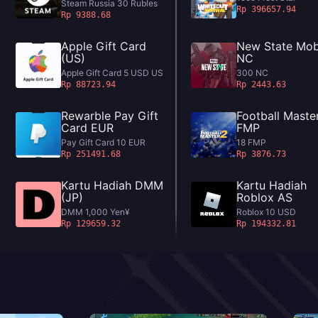
Steam Russia 30 Rubles
Rp 396657.94
Rp 9388.68
Apple Gift Card
New State Mob
(US)
NC
Apple Gift Card 5 USD US
300 NC
Rp 88723.94
Rp 2443.63
Rewarble Pay Gift
Football Maste
Card EUR
FMP
Pay Gift Card 10 EUR
18 FMP
Rp 251491.68
Rp 3876.73
Kartu Hadiah DMM
Kartu Hadiah
(JP)
Roblox AS
DMM 1,000 Yen¥
Roblox 10 USD
Rp 129659.32
Rp 194332.81