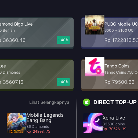
amond Bigo Live
PUBG Mobile UC
0 Berlian
6000 + 2100 UC
p 36360.46
Rp 1722813.5
- 40%
kee
Tango Coins
0 Diamonds
Tango Coins 750 C
p 35607.16
Rp 79500.62
- 40%
DIRECT TOP-UP
Lihat Selengkapnya
Mobile Legends
Xena Live
Bang Bang
33500 coins
86 Diamonds
Rp 70626.39
Rp 24803.75