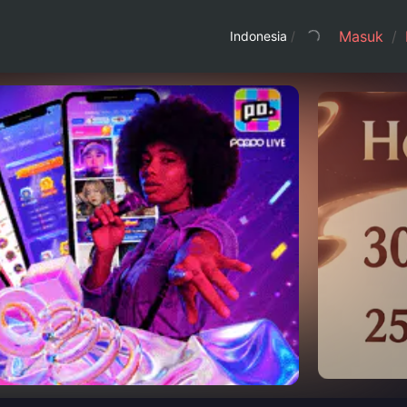
Masuk
/
Indonesia
/