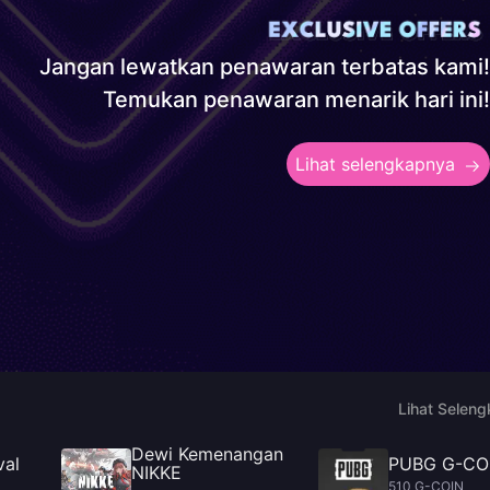
Jangan lewatkan penawaran terbatas kami!
Temukan penawaran menarik hari ini!
Lihat selengkapnya
Lihat Selen
Dewi Kemenangan
val
PUBG G-CO
NIKKE
510 G-COIN