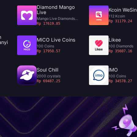
Diamond Mango
Kcoin WeSi
Live
112 Kcoin
Mango Live Diamonds
Rp 31179.24
3690 Diamonds
Rp 17619.85
n
MICO Live Coins
Likee
anyi
100 Coins
100 Diamonds
Rp 17950.57
Rp 35607.16
Soul Chill
IMO
2000 crystals
100 Coins
Rp 69487.25
Rp 34578.27