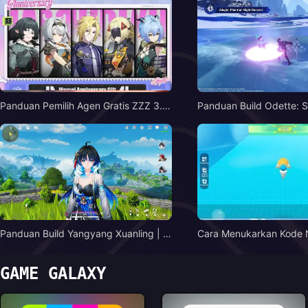
Panduan Pemilih Agen Gratis ZZZ 3.1
Panduan Build Odette: S
| Agustus 2026
k & Tim Terbaik | Agust
Panduan Build Yangyang Xuanling | A
Cara Menukarkan Kod
gustus 2026
untuk Eggy Coins Gratis
GAME GALAXY