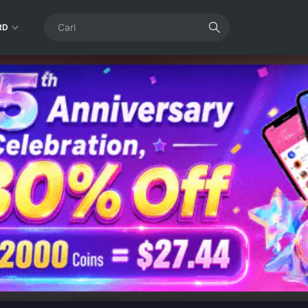
RD
harge Since 2016