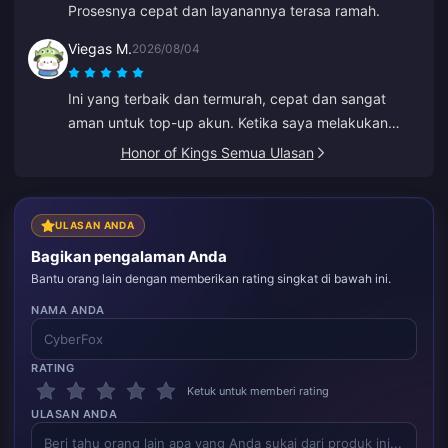
Prosesnya cepat dan layanannya terasa ramah.
Viegas M.
2026/08/04
Ini yang terbaik dan termurah, cepat dan sangat
aman untuk top-up akun. Ketika saya melakukan
kesalahan pada ID lama, Anna memperbaikinya
Honor of Kings Semua Ulasan
dengan cepat dan melakukan top-up ke ID yang
benar.
ULASAN ANDA
Bagikan pengalaman Anda
Bantu orang lain dengan memberikan rating singkat di bawah ini.
NAMA ANDA
RATING
Ketuk untuk memberi rating
ULASAN ANDA