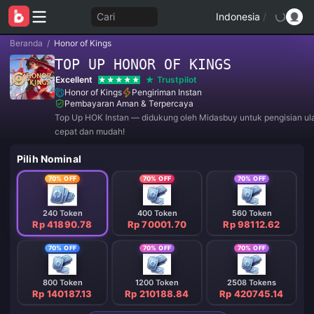
Cari
Indonesia
/
Beranda
/
Honor of Kings
TOP UP HONOR OF KINGS
Excellent
Trustpilot
Honor of Kings
Pengiriman Instan
Pembayaran Aman & Terpercaya
Top Up HOK Instan — didukung oleh Midasbuy untuk pengisian ul
cepat dan mudah!
Pilih Nominal
70% OFF
70% OFF
70% OFF
240 Token
400 Token
560 Token
Rp 41890.78
Rp 70001.70
Rp 98112.62
70% OFF
70% OFF
70% OFF
800 Token
1200 Token
2508 Tokens
Rp 140187.13
Rp 210188.84
Rp 420745.14