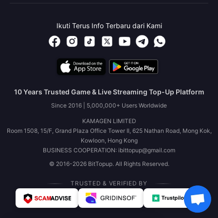
Ikuti Terus Info Terbaru dari Kami
10 Years Trusted Game & Live Streaming Top-Up Platform
Since 2016 | 5,000,000+ Users Worldwide
KAMAGEN LIMITED
Room 1508, 15/F, Grand Plaza Office Tower II, 625 Nathan Road, Mong Kok,
Kowloon, Hong Kong
BUSINESS COOPERATION: ibittopup@gmail.com
© 2016-2026 BitTopup. All Rights Reserved.
TRUSTED & VERIFIED BY