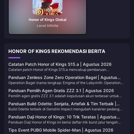
Honor of Kings Global
Level Infinite
HONOR OF KINGS REKOMENDASI BERITA
Catatan Patch Honor of Kings S15.a | Agustus 2026
Catatan patch Honor of Kings S15.a mencakup pembaruan
keseimbangan pertengahan musim pertama di Musim 15, yang dirilis
Panduan Zenless Zone Zero Operation Bagel | Agustus
sejak 30 Juli 2026. Tandai halaman ini. Kami akan memperbarui tabel
Operation Bagel (nama lengkap: Enigma of the Labyrinth: Operation
2026
saat tiket hero berikutnya dirilis.
Bagel) adalah mode ekstraksi permanen Zenless Zone Zero di Versi
Panduan Pemilih Agen Gratis ZZZ 3.1 | Agustus 2026
3.1. Anda akan terjun ke dalam Hollow yang rusak, mempersiapkan
Pemilih agen gratis ZZZ 3.1 adalah keputusan akun terbesar untuk
perlengkapan di tengah permainan, mengambil barang berharga, dan
perayaan ulang tahun kedua: satu Agen S-Rank terbatas dan satu W-
melakukan ekstraksi sebelum batas waktu menghabiskan sesi Anda.
Panduan Build Odette: Senjata, Artefak & Tim Terbaik |
Engine S-Rank terbatas dari kumpulan Marcel Anniversary Gift.
Halaman ini akan terus diperbarui seiring dengan perubahan komisi
Build Odette terbaik di Genshin Impact mengubah karakter pedang
Agustus 2026
Halaman ini memandu siapa yang harus dipilih untuk roster Anda dan
musiman, stok toko, dan aturan peta.
Cryo bintang lima Versi 7.0 menjadi mesin off-field Stellar-Conduct
bagaimana pilihan W-Engine harus disesuaikan. Simpan halaman ini;
Panduan Daji Honor of Kings: 10 Trik Teratas | Agustus
dan Stellar-Swirl. Halaman ini mencantumkan senjata, artefak, tim,
kami akan memperbaruinya saat periode event atau meta berubah.
Panduan Daji Honor of Kings ini berisi daftar trik burst jalur tengah
2026
dan nilai gacha-nya untuk versi 7.0. Kami akan memperbarui tabel
yang memungkinkanmu melenyapkan hero carry setelah satu kali
setelah adanya patch penyeimbangan, jadi simpan tautan ini.
Tips Event PUBG Mobile Spider-Man | Agustus 2026
pembersihan bersih. Kami memperbarui tabel ini saat meta berubah,