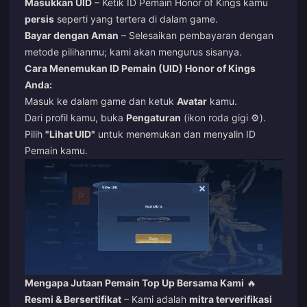
Masukkan UID
– Ketik ID Pemain Honor of Kings kamu
persis
seperti yang tertera di dalam game.
Bayar dengan Aman
– Selesaikan pembayaran dengan
metode pilihanmu; kami akan mengurus sisanya.
Cara Menemukan ID Pemain (UID) Honor of Kings
Anda:
Masuk ke dalam game dan ketuk
Avatar
kamu.
Dari profil kamu, buka
Pengaturan
(ikon roda gigi ⚙️).
Pilih
"Lihat UID"
untuk menemukan dan menyalin ID
Pemain kamu.
Mengapa Jutaan Pemain Top Up Bersama Kami
🔥
Resmi & Bersertifikat
– Kami adalah
mitra terverifikasi