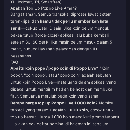
XL, Indosat, Tri, Smartfren).
Apakah Top Up Poppo Live Aman?
Sangat aman. Semua transaksi diproses lewat sistem
terenkripsi dan
kamu tidak perlu memberikan kata
sandi
—cukup User ID saja. Jika koin belum muncul,
paksa tutup (force-close) aplikasi lalu buka kembali
setelah 30–60 detik; jika masih belum masuk dalam 5
menit, hubungi layanan pelanggan dengan ID
pesananmu.
FAQ
Apa itu koin popo / popo coin di Poppo Live?
"Koin
popo", "coin popo", atau "popo coin" adalah sebutan
untuk koin Poppo Live—mata uang dalam aplikasi yang
dipakai untuk mengirim hadiah ke host dan membuka
fitur. Semuanya merujuk pada koin yang sama.
Berapa harga top up Poppo Live 1.000 koin?
Nominal
terkecil yang tersedia adalah
1.000 koin
, cocok untuk
top up hemat. Harga 1.000 koin mengikuti promo terbaru
—silakan cek daftar nominal di halaman ini sebelum