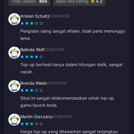
Total Ulasan:
855
Rata-rata Rating
4.3
Kristen Schultz
2026/06/30
Pengisian ulang sangat efisien, tidak perlu menunggu
lama.
Belinda Wolf
2026/06/28
Top-up berhasil hanya dalam hitungan detik, sangat
cepat.
Brenda Walsh
2026/06/30
Situs ini sangat direkomendasikan untuk top-up
game favorit Anda.
Martin Gorczany
2026/06/27
Harga top-up yang ditawarkan sangat terjangkau