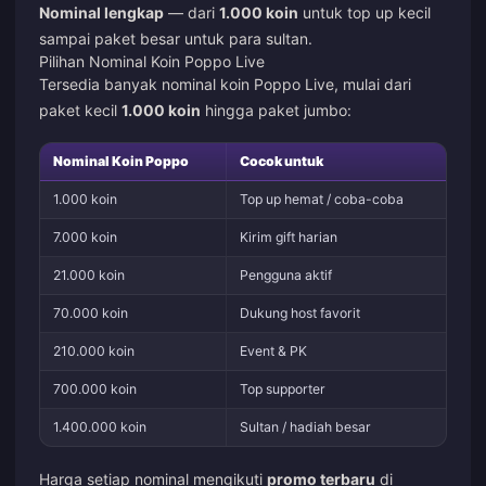
Nominal lengkap
— dari
1.000 koin
untuk top up kecil
sampai paket besar untuk para sultan.
Pilihan Nominal Koin Poppo Live
Tersedia banyak nominal koin Poppo Live, mulai dari
paket kecil
1.000 koin
hingga paket jumbo:
Nominal Koin Poppo
Cocok untuk
1.000 koin
Top up hemat / coba-coba
7.000 koin
Kirim gift harian
21.000 koin
Pengguna aktif
70.000 koin
Dukung host favorit
210.000 koin
Event & PK
700.000 koin
Top supporter
1.400.000 koin
Sultan / hadiah besar
Harga setiap nominal mengikuti
promo terbaru
di