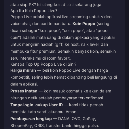
atau siap PK? Isi ulang koin di sini sekarang juga.
Apa Itu Koin Poppo Live?
Poppo Live adalah aplikasi live streaming untuk video,
voice chat, dan cari teman baru.
Koin Poppo
(sering
dicari sebagai "koin popo", "coin popo", atau "popo
coin") adalah mata uang di dalam aplikasi yang dipakai
untuk mengirim hadiah (gift) ke host, naik level, dan
membuka fitur premium. Semakin banyak koin, semakin
seru interaksimu di room favorit.
Kenapa Top Up Poppo Live di Sini?
Harga murah
— beli koin Poppo Live dengan harga
kompetitif, sering lebih hemat dibanding beli langsung di
dalam aplikasi.
Proses instan
— koin masuk otomatis ke akun dalam
hitungan detik setelah pembayaran terkonfirmasi.
Tanpa login, cukup User ID
— kami tidak pernah
meminta kata sandi akunmu. Aman.
Pembayaran lengkap
— DANA, OVO, GoPay,
ShopeePay, QRIS, transfer bank, hingga pulsa.