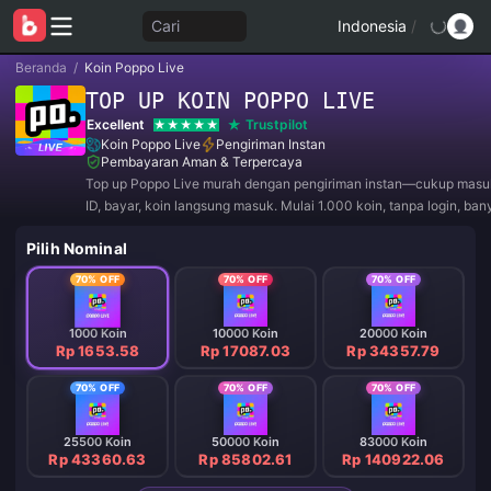
Cari
Indonesia
/
Beranda
/
Koin Poppo Live
TOP UP KOIN POPPO LIVE
Excellent
Trustpilot
Koin Poppo Live
Pengiriman Instan
Pembayaran Aman & Terpercaya
Top up Poppo Live murah dengan pengiriman instan—cukup masu
ID, bayar, koin langsung masuk. Mulai 1.000 koin, tanpa login, ban
pembayaran.
Pilih Nominal
70% OFF
70% OFF
70% OFF
1000 Koin
10000 Koin
20000 Koin
Rp 1653.58
Rp 17087.03
Rp 34357.79
70% OFF
70% OFF
70% OFF
25500 Koin
50000 Koin
83000 Koin
Rp 43360.63
Rp 85802.61
Rp 140922.06