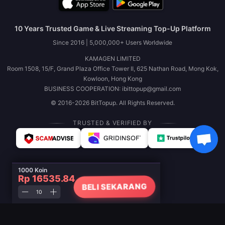
10 Years Trusted Game & Live Streaming Top-Up Platform
Since 2016 | 5,000,000+ Users Worldwide
KAMAGEN LIMITED
Room 1508, 15/F, Grand Plaza Office Tower II, 625 Nathan Road, Mong Kok,
Kowloon, Hong Kong
BUSINESS COOPERATION: ibittopup@gmail.com
© 2016-2026 BitTopup. All Rights Reserved.
TRUSTED & VERIFIED BY
1000 Koin
Rp 16535.84
BELI SEKARANG