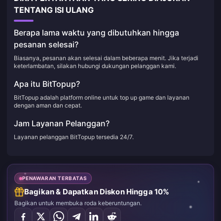
TENTANG ISI ULANG
Berapa lama waktu yang dibutuhkan hingga
pesanan selesai?
Biasanya, pesanan akan selesai dalam beberapa menit. Jika terjadi
keterlambatan, silakan hubungi dukungan pelanggan kami.
Apa itu BitTopup?
BitTopup adalah platform online untuk top up game dan layanan
dengan aman dan cepat.
Jam Layanan Pelanggan?
Layanan pelanggan BitTopup tersedia 24/7.
PENAWARAN TERBATAS
Bagikan & Dapatkan Diskon Hingga 10%
Bagikan untuk membuka roda keberuntungan.