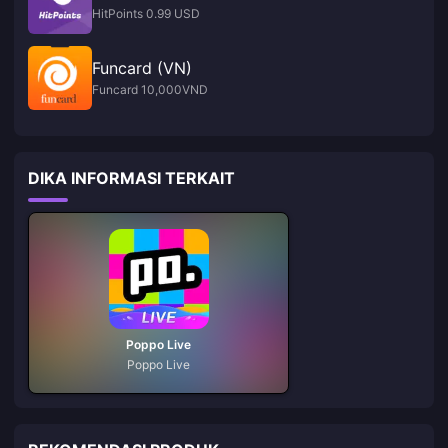
HitPoints 0.99 USD
Funcard (VN)
Funcard 10,000VND
DIKA INFORMASI TERKAIT
Poppo Live
Poppo Live