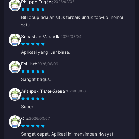
Philippe Eugène
2026/08/06
BitTopup adalah situs terbaik untuk top-up, nomor
satu.
Sebastian Maravilla
2026/08/04
Aplikasi yang luar biasa.
Eoi Hwh
2026/08/06
Sangat bagus.
Айзирек Тиленбаева
2026/08/06
Super!
Oso
2026/08/07
Sangat cepat. Aplikasi ini menyimpan riwayat