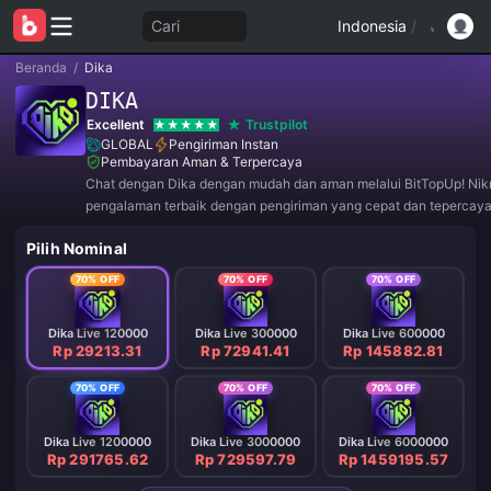
Cari
Indonesia
/
Beranda
/
Dika
DIKA
Excellent
Trustpilot
GLOBAL
Pengiriman Instan
Pembayaran Aman & Terpercaya
Chat dengan Dika dengan mudah dan aman melalui BitTopUp! Nik
pengalaman terbaik dengan pengiriman yang cepat dan tepercaya
Bergabunglah dengan kami sekarang untuk penawaran eksklusif 
Pilih Nominal
menarik! ✨
70% OFF
70% OFF
70% OFF
Dika Live 120000
Dika Live 300000
Dika Live 600000
Rp 29213.31
Rp 72941.41
Rp 145882.81
70% OFF
70% OFF
70% OFF
Dika Live 1200000
Dika Live 3000000
Dika Live 6000000
Rp 291765.62
Rp 729597.79
Rp 1459195.57