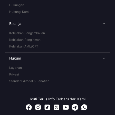
Dukungan
Hubungi Kami
Belanja
Kebijakan Pengembalian
Kebijakan Pengiriman
Kebijakan AML/CFT
Hukum
Layanan
Privasi
Standar Editorial & Penafian
Ikuti Terus Info Terbaru dari Kami