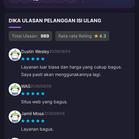
DIKA ULASAN PELANGGAN ISI ULANG
Total Ulasan:
989
Rata-rata Rating
4.3
Dustin Wesley
2026/08/04
Layanan luar biasa dan harga yang cukup bagus.
Saya pasti akan menggunakannya lagi.
WAS
2026/08/08
Situs web yang bagus.
Jamil Mosa
2026/08/06
Layanan bagus.