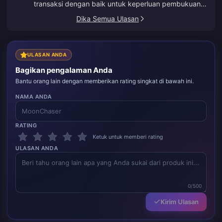
transaksi dengan baik untuk keperluan pembukuan
dan diskonnya cukup kompetitif.
Dika Semua Ulasan
ULASAN ANDA
Bagikan pengalaman Anda
Bantu orang lain dengan memberikan rating singkat di bawah ini.
NAMA ANDA
RATING
Ketuk untuk memberi rating
ULASAN ANDA
0/500
Kirim Ulasan