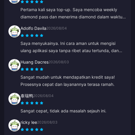
Pertama kali saya top-up. Saya mencoba weekly
diamond pass dan menerima diamond dalam waktu 2
menit. Sangat cepat, terima kasih!
Adolfo Davila
2026/08/04
Saya menyukainya. Ini cara aman untuk mengisi
ulang aplikasi saya tanpa ribet atau tertunda, dan
saya merasa yakin tidak akan tertipu.
Huang Dacres
2026/08/03
Sangat mudah untuk mendapatkan kredit saya!
Prosesnya cepat dan layanannya terasa ramah.
泰瑞鸭
2026/08/04
Sangat cepat, tidak ada masalah sejauh ini.
ricky lee
2026/08/03