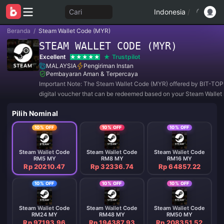
Cari
Indonesia
/
Beranda
/
Steam Wallet Code (MYR)
STEAM WALLET CODE (MYR)
Excellent
Trustpilot
MALAYSIA
Pengiriman Instan
Pembayaran Aman & Terpercaya
Important Note: The Steam Wallet Code (MYR) offered by BIT-TOP
digital voucher that can be redeemed based on your Steam Wallet 
and currency settings.
Pilih Nominal
10% OFF
10% OFF
10% OFF
Steam Wallet Code
Steam Wallet Code
Steam Wallet Code
RM5 MY
RM8 MY
RM16 MY
Rp 20210.47
Rp 32336.74
Rp 64857.22
10% OFF
10% OFF
10% OFF
Steam Wallet Code
Steam Wallet Code
Steam Wallet Code
RM24 MY
RM48 MY
RM50 MY
Rp 97193.96
Rp 194387.93
Rp 208351.52