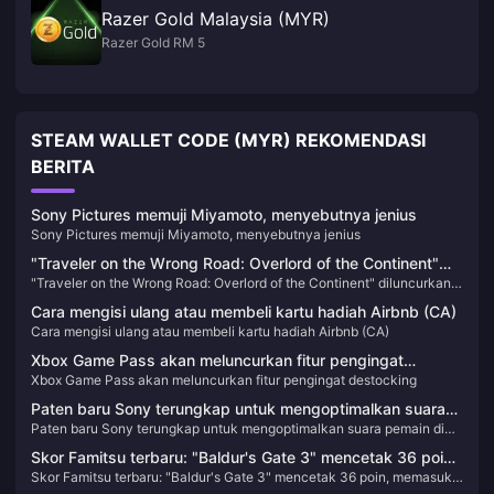
Razer Gold Malaysia (MYR)
Razer Gold RM 5
STEAM WALLET CODE (MYR) REKOMENDASI
BERITA
Sony Pictures memuji Miyamoto, menyebutnya jenius
Sony Pictures memuji Miyamoto, menyebutnya jenius
"Traveler on the Wrong Road: Overlord of the Continent"
"Traveler on the Wrong Road: Overlord of the Continent" diluncurkan
diluncurkan dalam versi beta publik hari ini! Wisatawan
dalam versi beta publik hari ini! Wisatawan Octopath berkumpul untuk
Octopath berkumpul untuk menciptakan kembali kejayaan
Cara mengisi ulang atau membeli kartu hadiah Airbnb (CA)
menciptakan kembali kejayaan JRPG!
JRPG!
Cara mengisi ulang atau membeli kartu hadiah Airbnb (CA)
Xbox Game Pass akan meluncurkan fitur pengingat
Xbox Game Pass akan meluncurkan fitur pengingat destocking
destocking
Paten baru Sony terungkap untuk mengoptimalkan suara
Paten baru Sony terungkap untuk mengoptimalkan suara pemain di
pemain di game multipemain
game multipemain
Skor Famitsu terbaru: "Baldur's Gate 3" mencetak 36 poin,
Skor Famitsu terbaru: "Baldur's Gate 3" mencetak 36 poin, memasuki
memasuki Platinum Hall