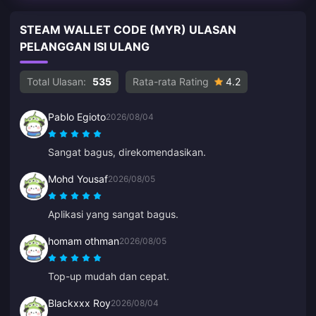
STEAM WALLET CODE (MYR) ULASAN
PELANGGAN ISI ULANG
Total Ulasan:
535
Rata-rata Rating
4.2
Pablo Egioto
2026/08/04
Sangat bagus, direkomendasikan.
Mohd Yousaf
2026/08/05
Aplikasi yang sangat bagus.
homam othman
2026/08/05
Top-up mudah dan cepat.
Blackxxx Roy
2026/08/04