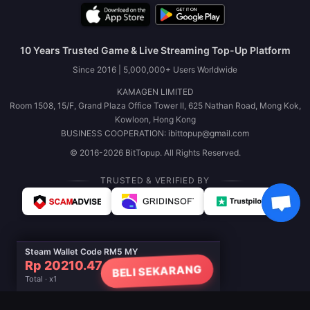
10 Years Trusted Game & Live Streaming Top-Up Platform
Since 2016 | 5,000,000+ Users Worldwide
KAMAGEN LIMITED
Room 1508, 15/F, Grand Plaza Office Tower II, 625 Nathan Road, Mong Kok,
Kowloon, Hong Kong
BUSINESS COOPERATION: ibittopup@gmail.com
© 2016-2026 BitTopup. All Rights Reserved.
TRUSTED & VERIFIED BY
Steam Wallet Code RM5 MY
Rp 20210.47
BELI SEKARANG
Total · x1