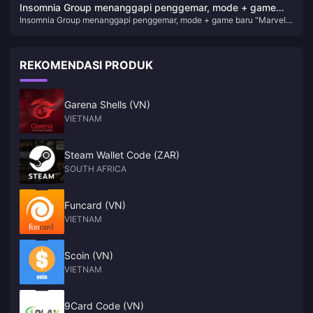
pemain untuk memberi nama monster
Insomnia Group menanggapi penggemar, mode + game
Insomnia Group menanggapi penggemar, mode + game baru "Marvel's
baru "Marvel's Spider-Man 2" akan segera hadir
Spider-Man 2" akan segera hadir
REKOMENDASI PRODUK
Garena Shells (VN)
VIETNAM
Steam Wallet Code (ZAR)
SOUTH AFRICA
Funcard (VN)
VIETNAM
Scoin (VN)
VIETNAM
9Card Code (VN)