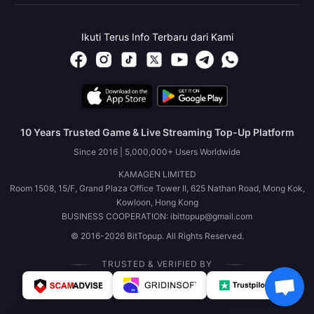
Ikuti Terus Info Terbaru dari Kami
10 Years Trusted Game & Live Streaming Top-Up Platform
Since 2016 | 5,000,000+ Users Worldwide
KAMAGEN LIMITED
Room 1508, 15/F, Grand Plaza Office Tower II, 625 Nathan Road, Mong Kok,
Kowloon, Hong Kong
BUSINESS COOPERATION: ibittopup@gmail.com
© 2016-2026 BitTopup. All Rights Reserved.
TRUSTED & VERIFIED BY