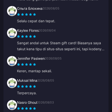
Ольга Блохина
2026/08/05
Selalu cepat dan tepat.
Kaylee Flores
2026/08/04
Sangat andal untuk Steam gift card! Biasanya saya
takut kena tipu di situs-situs seperti ini, tapi kodenya
berfungsi dengan sempurna. Sangat
Jennifer Pasiwen
2026/08/05
direkomendasikan 10/10.
Keren, mantap sekali.
Muksal Mina
2026/08/05
Terpercaya.
Nasro Ghoul
2026/08/03