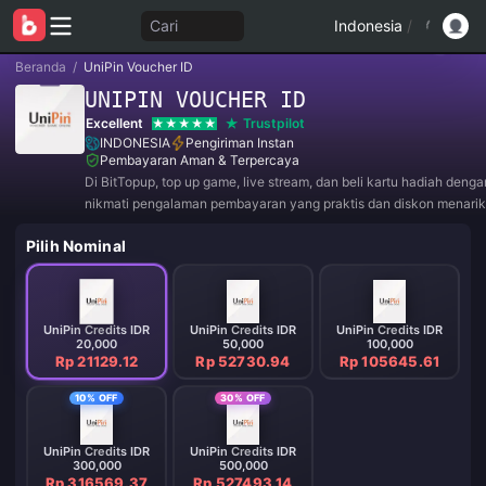
Cari
Indonesia
/
Beranda
/
UniPin Voucher ID
UNIPIN VOUCHER ID
Excellent
Trustpilot
INDONESIA
Pengiriman Instan
Pembayaran Aman & Terpercaya
Di BitTopup, top up game, live stream, dan beli kartu hadiah deng
nikmati pengalaman pembayaran yang praktis dan diskon menarik
Pilih Nominal
UniPin Credits IDR
UniPin Credits IDR
UniPin Credits IDR
20,000
50,000
100,000
Rp 21129.12
Rp 52730.94
Rp 105645.61
10% OFF
30% OFF
UniPin Credits IDR
UniPin Credits IDR
300,000
500,000
Rp 316569.37
Rp 527493.14