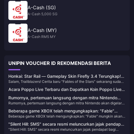
A-Cash (SG)
A-Cash 5,000 SG
A-Cash (MY)
A-Cash RM5 MY
UNIPIN VOUCHER ID REKOMENDASI BERITA
Honkai: Star Rail — Gameplay Skin Firefly 3.4 Terungkap!
Salam, Trailblazers! Cerita baru "Fables of the Stars" sekarang sudah
Perubahan V4 White Knight Dikonfirmasi!
tayang, dan bagi yang sudah mendapatkan Sparkle, mencapai
Acara Poppo Live Terbaru dan Dapatkan Koin Poppo Live
bintang penuh akan sangat mudah. Menurut jadwal saat ini, gadis
Anda!
kucing super imut Sethphir akan resmi debut pada 11 Juni! Mari kita
Rumornya, pertemuan langsung dengan mitra Nintendo
lihat lebih dekat apa lagi yang akan datang.
Rumornya, pertemuan langsung dengan mitra Nintendo akan digelar
akan digelar pada pekan ini
pada pekan ini
Beberapa game XBOX telah mengungkapkan: "Fable"
Beberapa game XBOX telah mengungkapkan: "Fable" mungkin akan
mungkin akan dirilis pada tahun 2025
dirilis pada tahun 2025
"Silent Hill: SMS" secara resmi meluncurkan jajak pendapat
"Silent Hill: SMS" secara resmi meluncurkan jajak pendapat bagi
bagi pemain untuk memberi nama monster