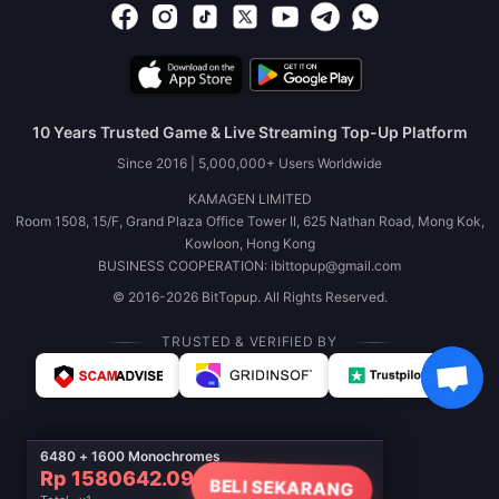
10 Years Trusted Game & Live Streaming Top-Up Platform
Since 2016 | 5,000,000+ Users Worldwide
KAMAGEN LIMITED
Room 1508, 15/F, Grand Plaza Office Tower II, 625 Nathan Road, Mong Kok,
Kowloon, Hong Kong
BUSINESS COOPERATION: ibittopup@gmail.com
© 2016-2026 BitTopup. All Rights Reserved.
TRUSTED & VERIFIED BY
6480 + 1600 Monochromes
Rp 1580642.09
BELI SEKARANG