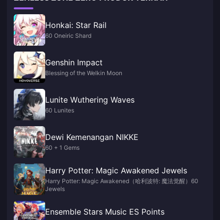
Honkai: Star Rail
60 Oneiric Shard
Genshin Impact
Blessing of the Welkin Moon
Lunite Wuthering Waves
60 Lunites
Dewi Kemenangan NIKKE
60 + 1 Gems
Harry Potter: Magic Awakened Jewels
Harry Potter: Magic Awakened（哈利波特: 魔法觉醒）60
Jewels
Ensemble Stars Music ES Points