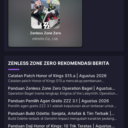
Zenless Zone Zero
miHoYo Co., Ltd.
ZENLESS ZONE ZERO REKOMENDASI BERITA
Catatan Patch Honor of Kings S15.a | Agustus 2026
Catatan patch Honor of Kings S15.a mencakup pembaruan
keseimbangan pertengahan musim pertama di Musim 15, yang dirilis
Panduan Zenless Zone Zero Operation Bagel | Agustus
sejak 30 Juli 2026. Tandai halaman ini. Kami akan memperbarui tabel
Operation Bagel (nama lengkap: Enigma of the Labyrinth: Operation
2026
saat tiket hero berikutnya dirilis.
Bagel) adalah mode ekstraksi permanen Zenless Zone Zero di Versi
Panduan Pemilih Agen Gratis ZZZ 3.1 | Agustus 2026
3.1. Anda akan terjun ke dalam Hollow yang rusak, mempersiapkan
Pemilih agen gratis ZZZ 3.1 adalah keputusan akun terbesar untuk
perlengkapan di tengah permainan, mengambil barang berharga, dan
perayaan ulang tahun kedua: satu Agen S-Rank terbatas dan satu W-
melakukan ekstraksi sebelum batas waktu menghabiskan sesi Anda.
Panduan Build Odette: Senjata, Artefak & Tim Terbaik |
Engine S-Rank terbatas dari kumpulan Marcel Anniversary Gift.
Halaman ini akan terus diperbarui seiring dengan perubahan komisi
Build Odette terbaik di Genshin Impact mengubah karakter pedang
Agustus 2026
Halaman ini memandu siapa yang harus dipilih untuk roster Anda dan
musiman, stok toko, dan aturan peta.
Cryo bintang lima Versi 7.0 menjadi mesin off-field Stellar-Conduct
bagaimana pilihan W-Engine harus disesuaikan. Simpan halaman ini;
Panduan Daji Honor of Kings: 10 Trik Teratas | Agustus
dan Stellar-Swirl. Halaman ini mencantumkan senjata, artefak, tim,