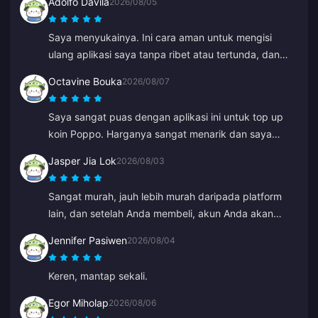
Adolfo Davila
2026/08/05
Saya menyukainya. Ini cara aman untuk mengisi
ulang aplikasi saya tanpa ribet atau tertunda, dan
saya merasa yakin tidak akan tertipu.
Octavine Bouka
2026/08/07
Saya sangat puas dengan aplikasi ini untuk top up
koin Poppo. Harganya sangat menarik dan saya
merasa aman saat membeli. Sangat
Jasper Jia Lok
2026/08/03
merekomendasikan ini kepada semua orang, terima
kasih.
Sangat murah, jauh lebih murah daripada platform
lain, dan setelah Anda membeli, akun Anda akan
menerimanya dalam beberapa detik.
Jennifer Pasiwen
2026/08/04
Keren, mantap sekali.
Egor Miholap
2026/08/06