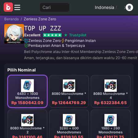
Cari
Indonesia
/
Beranda
/
Zenless Zone Zero
TOP UP ZZZ
Excellent
Trustpilot
Zenless Zone Zero
Pengiriman Instan
Pembayaran Aman & Terpercaya
Beli Polychrome atau Inter-Knot Membership Zenless Zone Zero di
Aman, terjangkau, dan biasanya dikirim dalam waktu 20-60 menit 
pembayaran.
Pilih Nominal
6480 + 1600
8080 Monochrome *
8080 Monochrome *
Monochromes
8
4
Rp 1580642.09
Rp 12644769.29
Rp 6322384.65
8080 Monochrome *
3280 + 600
1980 + 260
2
Monochromes
Monochromes
Rp 3161100.46
Rp 813930.55
Rp 479171.75