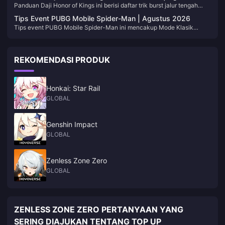
kami akan memperbaruinya saat periode event atau meta berubah.
Panduan Daji Honor of Kings ini berisi daftar trik burst jalur tengah
2026
dan nilai gacha-nya untuk versi 7.0. Kami akan memperbarui tabel
yang memungkinkanmu melenyapkan hero carry setelah satu kali
setelah adanya patch penyeimbangan, jadi simpan tautan ini.
Tips Event PUBG Mobile Spider-Man | Agustus 2026
pembersihan bersih. Kami memperbarui tabel ini saat meta berubah,
Tips event PUBG Mobile Spider-Man ini mencakup Mode Klasik
jadi tandai halaman ini dan kunjungi kembali setelah pembaruan.
Brand New Day di Erangel: ayunan jaring, pertarungan di atap,
penembak jitu (sniper), dan keputusan drop suar (flare-drop). Kami
akan memperbarui halaman ini seiring bergesernya kolaborasi hingga
REKOMENDASI PRODUK
14 September 2026, jadi simpan halaman ini jika Anda membutuhkan
ringkasan cepat sebelum bermain mode ranked.
Honkai: Star Rail
GLOBAL
Genshin Impact
GLOBAL
Zenless Zone Zero
GLOBAL
ZENLESS ZONE ZERO PERTANYAAN YANG
SERING DIAJUKAN TENTANG TOP UP