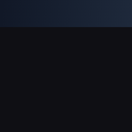
Dukungan Pembayaran
Mitra
Genshin Impact Wiki
Honkai: Star Rail WIKI
Zenless Zone Zero WIKI
PUBG Mobile WIKI
BitTopup News
Tentang BitTopup