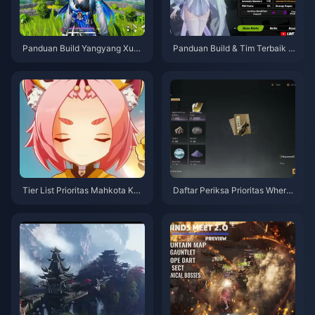
Panduan Build Yangyang Xuan
Panduan Build & Tim Terbaik R
ling | Agustus 2026
emielle | Juli 2026
Tier List Prioritas Mahkota Kar
Daftar Periksa Prioritas Where
akter Bintang 4 Genshin Impac
Winds Meet Hidden Mountain |
t | Juli 2026
Juli 2026