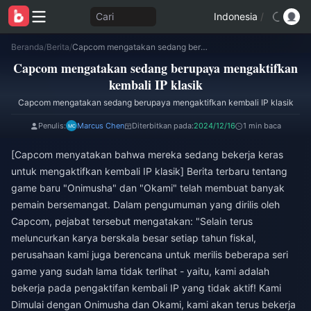
Cari
Indonesia
/
Beranda
/
Berita
/
Capcom mengatakan sedang berupaya mengaktifkan kembali IP klasik
Capcom mengatakan sedang berupaya mengaktifkan
kembali IP klasik
Capcom mengatakan sedang berupaya mengaktifkan kembali IP klasik
Penulis:
Marcus Chen
Diterbitkan pada:
2024/12/16
1 min baca
[Capcom menyatakan bahwa mereka sedang bekerja keras
untuk mengaktifkan kembali IP klasik] Berita terbaru tentang
game baru "Onimusha" dan "Okami" telah membuat banyak
pemain bersemangat. Dalam pengumuman yang dirilis oleh
Capcom, pejabat tersebut mengatakan: "Selain terus
meluncurkan karya berskala besar setiap tahun fiskal,
perusahaan kami juga berencana untuk merilis beberapa seri
game yang sudah lama tidak terlihat - yaitu, kami adalah
bekerja pada pengaktifan kembali IP yang tidak aktif! Kami
Dimulai dengan Onimusha dan Okami, kami akan terus bekerja