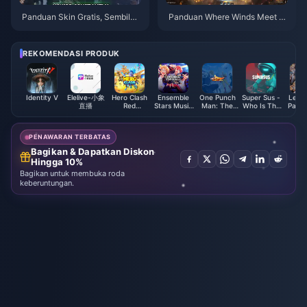
Panduan Skin Gratis, Sembilan
Panduan Where Winds Meet 2.
Panah & Gauntlet Where Winds
0 Hidden Mountain | Juli 2026
Meet | Juli 2026
REKOMENDASI PRODUK
Identity V
Elelive-小象
Hero Clash
Ensemble
One Punch
Super Sus -
Leagu
直播
Red
Stars Music
Man: The
Who Is The
Panth
Diamonds
ES Points
Strongest
Impostor
Cou
Golden Star
PENAWARAN TERBATAS
Bagikan & Dapatkan Diskon
Hingga 10%
Bagikan untuk membuka roda
keberuntungan.