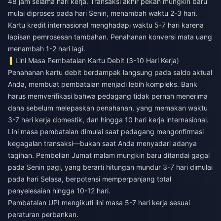
48 jam selama hari kerja. Transaksi akhir pekan mungkin baru
mulai diproses pada hari Senin, menambah waktu 2-3 hari.
Kartu kredit internasional menghadapi waktu 5-7 hari karena
lapisan pemrosesan tambahan. Penahanan konversi mata uang
menambah 1-2 hari lagi.
Lini Masa Pembatalan Kartu Debit (3-10 Hari Kerja)
Penahanan kartu debit berdampak langsung pada saldo aktual
Anda, membuat pembatalan menjadi lebih kompleks. Bank
harus memverifikasi bahwa pedagang tidak pernah menerima
dana sebelum melepaskan penahanan, yang memakan waktu
3-7 hari kerja domestik, dan hingga 10 hari kerja internasional.
Lini masa pembatalan dimulai saat pedagang mengonfirmasi
kegagalan transaksi—bukan saat Anda menyadari adanya
tagihan. Pembelian Jumat malam mungkin baru ditandai gagal
pada Senin pagi, yang berarti hitungan mundur 3-7 hari dimulai
pada hari Selasa, berpotensi memperpanjang total
penyelesaian hingga 10-12 hari.
Pembatalan UPI mengikuti lini masa 5-7 hari kerja sesuai
peraturan perbankan.