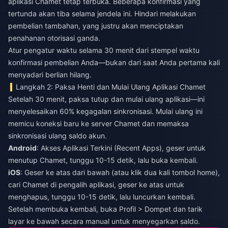
aplikasi Chamet tetap terbuka. Beberapa konfirmasi yang
tertunda akan tiba selama jendela ini. Hindari melakukan
pembelian tambahan, yang justru akan menciptakan
penahanan otorisasi ganda.
Atur pengatur waktu selama 30 menit dari stempel waktu
konfirmasi pembelian Anda—bukan dari saat Anda pertama kali
menyadari berlian hilang.
Langkah 2: Paksa Henti dan Mulai Ulang Aplikasi Chamet
Setelah 30 menit, paksa tutup dan mulai ulang aplikasi—ini
menyelesaikan 60% kegagalan sinkronisasi. Mulai ulang ini
memicu koneksi baru ke server Chamet dan memaksa
sinkronisasi ulang saldo akun.
Android
: Akses Aplikasi Terkini (Recent Apps), geser untuk
menutup Chamet, tunggu 10-15 detik, lalu buka kembali.
iOS
: Geser ke atas dari bawah (atau klik dua kali tombol home),
cari Chamet di pengalih aplikasi, geser ke atas untuk
menghapus, tunggu 10-15 detik, lalu luncurkan kembali.
Setelah membuka kembali, buka Profil > Dompet dan tarik
layar ke bawah secara manual untuk menyegarkan saldo.