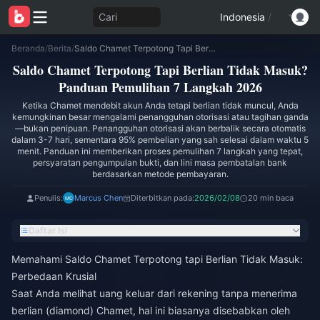
Cari
Indonesia
/
Beranda
/
Berita
/
Saldo Chamet Terpotong Tapi Berlian Tidak Masuk? Panduan Pemulihan 7 Langkah 2026
Saldo Chamet Terpotong Tapi Berlian Tidak Masuk?
Panduan Pemulihan 7 Langkah 2026
Ketika Chamet mendebit akun Anda tetapi berlian tidak muncul, Anda
kemungkinan besar mengalami penangguhan otorisasi atau tagihan ganda
—bukan penipuan. Penangguhan otorisasi akan berbalik secara otomatis
dalam 3-7 hari, sementara 95% pembelian yang sah selesai dalam waktu 5
menit. Panduan ini memberikan proses pemulihan 7 langkah yang tepat,
persyaratan pengumpulan bukti, dan lini masa pembatalan bank
berdasarkan metode pembayaran.
Penulis:
Marcus Chen
Diterbitkan pada:
2026/02/08
20 min baca
Daftar Isi
Memahami Saldo Chamet Terpotong tapi Berlian Tidak Masuk:
Perbedaan Krusial
Saat Anda melihat uang keluar dari rekening tanpa menerima
berlian (diamond) Chamet, hal ini biasanya disebabkan oleh