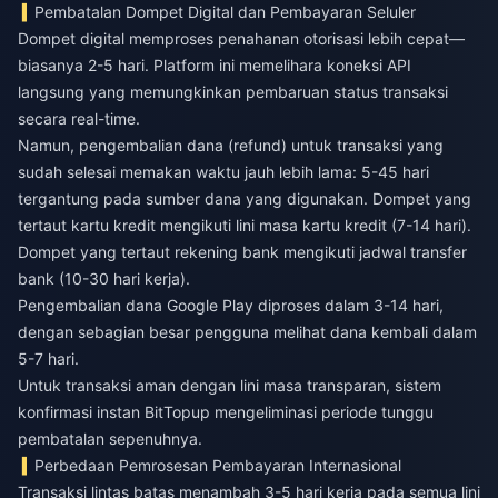
Pembatalan Dompet Digital dan Pembayaran Seluler
Dompet digital memproses penahanan otorisasi lebih cepat—
biasanya 2-5 hari. Platform ini memelihara koneksi API
langsung yang memungkinkan pembaruan status transaksi
secara real-time.
Namun, pengembalian dana (refund) untuk transaksi yang
sudah selesai memakan waktu jauh lebih lama: 5-45 hari
tergantung pada sumber dana yang digunakan. Dompet yang
tertaut kartu kredit mengikuti lini masa kartu kredit (7-14 hari).
Dompet yang tertaut rekening bank mengikuti jadwal transfer
bank (10-30 hari kerja).
Pengembalian dana Google Play diproses dalam 3-14 hari,
dengan sebagian besar pengguna melihat dana kembali dalam
5-7 hari.
Untuk transaksi aman dengan lini masa transparan,
sistem
konfirmasi instan BitTopup
mengeliminasi periode tunggu
pembatalan sepenuhnya.
Perbedaan Pemrosesan Pembayaran Internasional
Transaksi lintas batas menambah 3-5 hari kerja pada semua lini