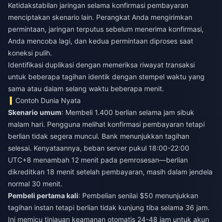
Ketidakstabilan jaringan selama konfirmasi pembayaran
menciptakan skenario lain. Perangkat Anda mengirimkan
permintaan, jaringan terputus sebelum menerima konfirmasi,
Anda mencoba lagi, dan kedua permintaan diproses saat
koneksi pulih.
Identifikasi duplikasi dengan memeriksa riwayat transaksi
untuk beberapa tagihan identik dengan stempel waktu yang
sama atau dalam selang waktu beberapa menit.
Contoh Dunia Nyata
Skenario umum
: Membeli 1.400 berlian selama jam sibuk
malam hari. Pengguna melihat konfirmasi pembayaran tetapi
berlian tidak segera muncul. Bank menunjukkan tagihan
selesai. Kenyataannya, beban server pukul 18:00-22:00
UTC+8 menambah 12 menit pada pemrosesan—berlian
dikreditkan 18 menit setelah pembayaran, masih dalam jendela
normal 30 menit.
Pembeli pertama kali
: Pembelian senilai $50 menunjukkan
tagihan instan tetapi berlian tidak kunjung tiba selama 36 jam.
Ini memicu tinjauan keamanan otomatis 24-48 jam untuk akun