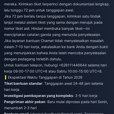
mereka. Kirimkan tiket terperinci dengan dokumentasi lengkap,
lalu tunggu 72 jam untuk tanggapan awal.
Jika 72 jam berlalu tanpa tanggapan, kirimkan satu tindak
lanjut melalui sistem tiket yang sama dengan merujuk pada
nomor tiket asli. Hindari membuka banyak tiket—ini
menciptakan catatan ganda yang menunda penyelesaian.
Jika layanan bantuan Chamet tidak menyelesaikan masalah
dalam 7-10 hari kerja, eskalasikan ke bank Anda dengan bukti
yang menunjukkan bahwa Anda telah mencoba penyelesaian
dengan pedagang terlebih dahulu.
Untuk bantuan telepon, hubungi +628111446644 selama hari
kerja 09:00-17:00 UTC+8 atau Sabtu 10:00-15:00 UTC+8.
Ekspektasi Waktu Tanggapan di Tahun 2026
Tiket bantuan standar
: Tanggapan awal 24-48 jam selama
hari kerja
Investigasi pembayaran yang kompleks
: 3-5 hari kerja
Pengiriman akhir pekan
: Baru mulai diproses pada hari Senin,
menambah 2-3 hari
Bantuan email
(
chamet.feedback@gmail.com
): Tanggapan