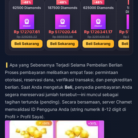
-48%
-48%
-48%
-48
62500 Diamonds
187500 Diamonds
625000 Diamonds
18750
Diamo
Rp 172707.61
Rp 517020.44
Rp 1726341.17
Rp 51703
Rp 329265.22
Rp 985939.98
Rp 3291439.58
Rp 98570
Beli Sekarang
Beli Sekarang
Beli Sekarang
Beli Sek
Apa yang Sebenarnya Terjadi Selama Pembelian Berlian
Proses pembayaran melibatkan empat fase: permintaan
otorisasi, reservasi dana, verifikasi transaksi, dan pengkreditan
berlian. Saat Anda mengetuk
Beli,
penyedia pembayaran Anda
segera mereservasi jumlah tersebut—ini muncul sebagai
tagihan tertunda (pending). Secara bersamaan, server Chamet
memvalidasi ID Pengguna Anda (string numerik 8-12 digit di
Profil > Profil Saya).