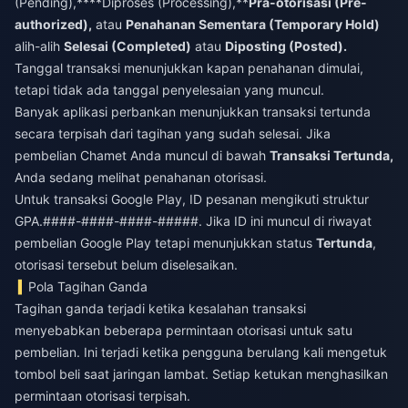
(Pending),****Diproses (Processing),**
Pra-otorisasi (Pre-
authorized),
atau
Penahanan Sementara (Temporary Hold)
alih-alih
Selesai (Completed)
atau
Diposting (Posted).
Tanggal transaksi menunjukkan kapan penahanan dimulai,
tetapi tidak ada tanggal penyelesaian yang muncul.
Banyak aplikasi perbankan menunjukkan transaksi tertunda
secara terpisah dari tagihan yang sudah selesai. Jika
pembelian Chamet Anda muncul di bawah
Transaksi Tertunda,
Anda sedang melihat penahanan otorisasi.
Untuk transaksi Google Play, ID pesanan mengikuti struktur
GPA.####-####-####-#####. Jika ID ini muncul di riwayat
pembelian Google Play tetapi menunjukkan status
Tertunda
,
otorisasi tersebut belum diselesaikan.
Pola Tagihan Ganda
Tagihan ganda terjadi ketika kesalahan transaksi
menyebabkan beberapa permintaan otorisasi untuk satu
pembelian. Ini terjadi ketika pengguna berulang kali mengetuk
tombol beli saat jaringan lambat. Setiap ketukan menghasilkan
permintaan otorisasi terpisah.