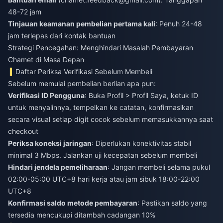
48-72 jam
Tinjauan keamanan pembelian pertama kali
: Penuh 24-48
jam terlepas dari kontak bantuan
Strategi Pencegahan: Menghindari Masalah Pembayaran
Chamet di Masa Depan
Daftar Periksa Verifikasi Sebelum Membeli
Sebelum memulai pembelian berlian apa pun:
Verifikasi ID Pengguna
: Buka Profil > Profil Saya, ketuk ID
untuk menyalinnya, tempelkan ke catatan, konfirmasikan
secara visual setiap digit cocok sebelum memasukkannya saat
checkout
Periksa koneksi jaringan
: Diperlukan konektivitas stabil
minimal 3 Mbps. Jalankan uji kecepatan sebelum membeli
Hindari jendela pemeliharaan
: Jangan membeli selama pukul
02:00-05:00 UTC+8 hari kerja atau jam sibuk 18:00-22:00
UTC+8
Konfirmasi saldo metode pembayaran
: Pastikan saldo yang
tersedia mencukupi ditambah cadangan 10%