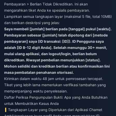
Pembayaran > Berlian Tidak Dikreditkan. Ini akan
mengarahkan tiket Anda ke spesialis pembayaran.
Lampirkan semua tangkapan layar (maksimal 5 file, total 10MB)
dan berikan deskripsi yang jelas:
Saya membeli [jumlah] berlian pada [tanggal] pukul [waktu].
Pembayaran sebesar [jumlah] telah dipotong dari [metode
pembayaran] saya (ID transaksi: [ID]). ID Pengguna saya
adalah [ID 8-12 digit Anda]. Setelah menunggu 30+ menit,
mulai ulang aplikasi, dan logout/login, berlian belum
dikreditkan. Riwayat pembelian menunjukkan [status].
Mohon selidiki dan kreditkan berlian atau konfirmasikan lini
masa pembatalan penahanan otorisasi.
Kirimkan dalam waktu 48 jam untuk pemrosesan tercepat.
Tiket yang lebih lama memerlukan verifikasi tambahan yang
memperpanjang waktu penyelesaian.
Daftar Periksa Pengumpulan Bukti: Apa yang Anda Butuhkan
untuk Membuktikan Kasus Anda
Tangkapan Layar yang Diperlukan dari Aplikasi Chamet
Ambil tangkapan layar profil Anda yang menunjukkan ID