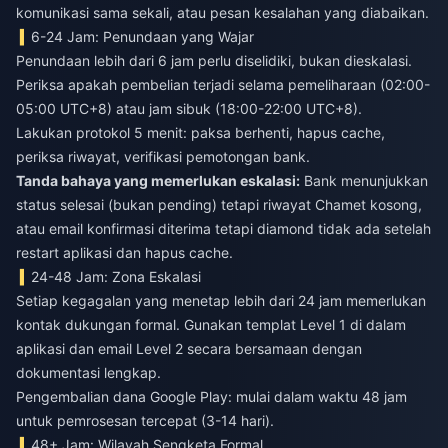
komunikasi sama sekali, atau pesan kesalahan yang diabaikan.
6-24 Jam: Penundaan yang Wajar
Penundaan lebih dari 6 jam perlu diselidiki, bukan dieskalasi.
Periksa apakah pembelian terjadi selama pemeliharaan (02:00-
05:00 UTC+8) atau jam sibuk (18:00-22:00 UTC+8).
Lakukan protokol 5 menit: paksa berhenti, hapus cache,
periksa riwayat, verifikasi pemotongan bank.
Tanda bahaya yang memerlukan eskalasi:
Bank menunjukkan
status selesai (bukan pending) tetapi riwayat Chamet kosong,
atau email konfirmasi diterima tetapi diamond tidak ada setelah
restart aplikasi dan hapus cache.
24-48 Jam: Zona Eskalasi
Setiap kegagalan yang menetap lebih dari 24 jam memerlukan
kontak dukungan formal. Gunakan templat Level 1 di dalam
aplikasi dan email Level 2 secara bersamaan dengan
dokumentasi lengkap.
Pengembalian dana Google Play: mulai dalam waktu 48 jam
untuk pemrosesan tercepat (3-14 hari).
48+ Jam: Wilayah Sengketa Formal