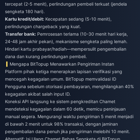
tercepat (2-5 menit), perlindungan pembeli terkuat (jendela
sengketa 180 hari).
Kartu kredit/debit:
Kecepatan sedang (5-10 menit),
perlindungan chargeback yang kuat.
Transfer bank:
Pemrosesan terlama (10-30 menit hari kerja,
24-48 jam akhir pekan), mekanisme sengketa paling lemah.
Hindari kartu prabayar/hadiah—mempersulit pengembalian
dana dan kurang perlindungan pembeli.
Mengapa BitTopup Menawarkan Pengiriman Instan
Platform pihak ketiga menerapkan lapisan verifikasi yang
mencegah kegagalan umum. BitTopup memvalidasi ID
Pengguna sebelum otorisasi pembayaran, menghilangkan 40%
kegagalan akibat salah input ID.
Koneksi API langsung ke sistem pengkreditan Chamet
mendeteksi kegagalan dalam 60 detik, memicu peninjauan
manual segera. Mengurangi waktu pengiriman 5 menit menjadi
di bawah 2 menit untuk 98% transaksi, dengan jaminan
pengembalian dana penuh jika pengiriman melebihi 10 menit.
Alternatif: Isi Ulang Chamet Bebas Sengketa di BitTopup