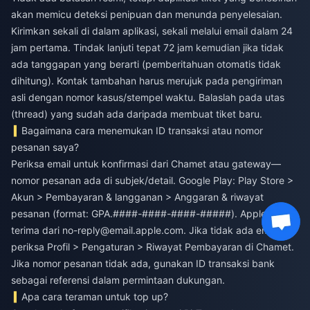
akan memicu deteksi penipuan dan menunda penyelesaian.
Kirimkan sekali di dalam aplikasi, sekali melalui email dalam 24
jam pertama. Tindak lanjuti tepat 72 jam kemudian jika tidak
ada tanggapan yang berarti (pemberitahuan otomatis tidak
dihitung). Kontak tambahan harus merujuk pada pengiriman
asli dengan nomor kasus/stempel waktu. Balaslah pada utas
(thread) yang sudah ada daripada membuat tiket baru.
Bagaimana cara menemukan ID transaksi atau nomor
pesanan saya?
Periksa email untuk konfirmasi dari Chamet atau gateway—
nomor pesanan ada di subjek/detail. Google Play: Play Store >
Akun > Pembayaran & langganan > Anggaran & riwayat
pesanan (format: GPA.####-####-####-#####). Apple: tanda
terima dari
no-reply@email.apple.com
. Jika tidak ada email,
periksa Profil > Pengaturan > Riwayat Pembayaran di Chamet.
Jika nomor pesanan tidak ada, gunakan ID transaksi bank
sebagai referensi dalam permintaan dukungan.
Apa cara teraman untuk top up?