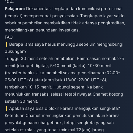
10%.
Pelajaran:
Dokumentasi lengkap dan komunikasi profesional
(templat) mempercepat penyelesaian. Tangkapan layar saldo
sebelum pembelian membuktikan tidak adanya pengkreditan,
menghilangkan penundaan investigasi.
FAQ
Berapa lama saya harus menunggu sebelum menghubungi
dukungan?
Tunggu 30 menit setelah pembelian. Pemrosesan normal: 2-5
menit (dompet digital), 5-10 menit (kartu), 10-30 menit
(transfer bank). Jika membeli selama pemeliharaan (02:00-
05:00 UTC+8) atau jam sibuk (18:00-22:00 UTC+8),
tambahkan 10-15 menit. Hubungi segera jika bank
menunjukkan transaksi selesai tetapi riwayat Chamet kosong
setelah 30 menit.
Apakah saya bisa diblokir karena mengajukan sengketa?
Ketentuan Chamet memungkinkan pemutusan akun karena
penyalahgunaan chargeback, tetapi sengketa yang sah
setelah eskalasi yang tepat (minimal 72 jam) jarang