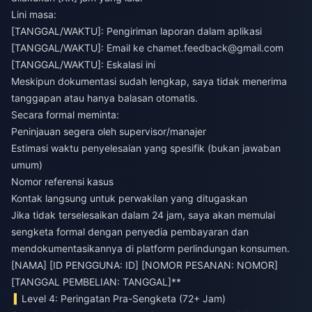
Lini masa:
[TANGGAL/WAKTU]: Pengiriman laporan dalam aplikasi
[TANGGAL/WAKTU]: Email ke
chamet.feedback@gmail.com
[TANGGAL/WAKTU]: Eskalasi ini
Meskipun dokumentasi sudah lengkap, saya tidak menerima
tanggapan atau hanya balasan otomatis.
Secara formal meminta:
Peninjauan segera oleh supervisor/manajer
Estimasi waktu penyelesaian yang spesifik (bukan jawaban
umum)
Nomor referensi kasus
Kontak langsung untuk perwakilan yang ditugaskan
Jika tidak terselesaikan dalam 24 jam, saya akan memulai
sengketa formal dengan penyedia pembayaran dan
mendokumentasikannya di platform perlindungan konsumen.
[NAMA] [ID PENGGUNA: ID] [NOMOR PESANAN: NOMOR]
[TANGGAL PEMBELIAN: TANGGAL]**
Level 4: Peringatan Pra-Sengketa (72+ Jam)