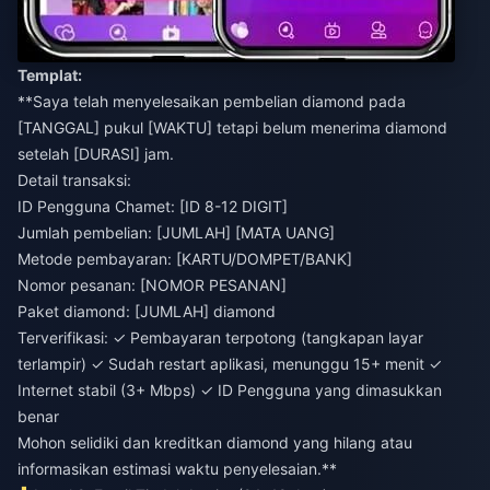
Templat:
**Saya telah menyelesaikan pembelian diamond pada
[TANGGAL] pukul [WAKTU] tetapi belum menerima diamond
setelah [DURASI] jam.
Detail transaksi:
ID Pengguna Chamet: [ID 8-12 DIGIT]
Jumlah pembelian: [JUMLAH] [MATA UANG]
Metode pembayaran: [KARTU/DOMPET/BANK]
Nomor pesanan: [NOMOR PESANAN]
Paket diamond: [JUMLAH] diamond
Terverifikasi: ✓ Pembayaran terpotong (tangkapan layar
terlampir) ✓ Sudah restart aplikasi, menunggu 15+ menit ✓
Internet stabil (3+ Mbps) ✓ ID Pengguna yang dimasukkan
benar
Mohon selidiki dan kreditkan diamond yang hilang atau
informasikan estimasi waktu penyelesaian.**