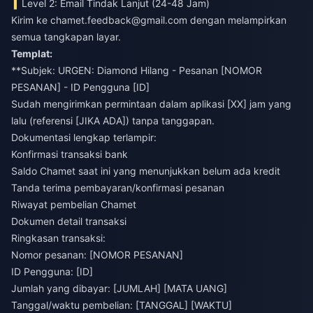
Level 2: Email Tindak Lanjut (24-48 Jam)
Kirim ke
chamet.feedback@gmail.com
dengan melampirkan
semua tangkapan layar.
Templat:
**Subjek: URGEN: Diamond Hilang - Pesanan [NOMOR
PESANAN] - ID Pengguna [ID]
Sudah mengirimkan permintaan dalam aplikasi [XX] jam yang
lalu (referensi [JIKA ADA]) tanpa tanggapan.
Dokumentasi lengkap terlampir:
Konfirmasi transaksi bank
Saldo Chamet saat ini yang menunjukkan belum ada kredit
Tanda terima pembayaran/konfirmasi pesanan
Riwayat pembelian Chamet
Dokumen detail transaksi
Ringkasan transaksi:
Nomor pesanan: [NOMOR PESANAN]
ID Pengguna: [ID]
Jumlah yang dibayar: [JUMLAH] [MATA UANG]
Tanggal/waktu pembelian: [TANGGAL] [WAKTU]