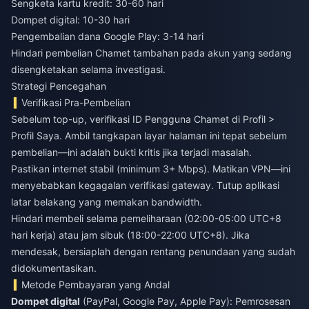
Sengketa kartu kredit: 30-60 hari
Dompet digital: 10-30 hari
Pengembalian dana Google Play: 3-14 hari
Hindari pembelian Chamet tambahan pada akun yang sedang
disengketakan selama investigasi.
Strategi Pencegahan
Verifikasi Pra-Pembelian
Sebelum top-up, verifikasi ID Pengguna Chamet di Profil >
Profil Saya. Ambil tangkapan layar halaman ini tepat sebelum
pembelian—ini adalah bukti kritis jika terjadi masalah.
Pastikan internet stabil (minimum 3+ Mbps). Matikan VPN—ini
menyebabkan kegagalan verifikasi gateway. Tutup aplikasi
latar belakang yang memakan bandwidth.
Hindari membeli selama pemeliharaan (02:00-05:00 UTC+8
hari kerja) atau jam sibuk (18:00-22:00 UTC+8). Jika
mendesak, bersiaplah dengan rentang penundaan yang sudah
didokumentasikan.
Metode Pembayaran yang Andal
Dompet digital
(PayPal, Google Pay, Apple Pay): Pemrosesan