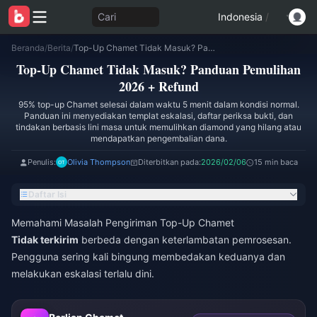
Cari
Indonesia
/
Beranda
/
Berita
/
Top-Up Chamet Tidak Masuk? Panduan Pemulihan 2026 + Refund
Top-Up Chamet Tidak Masuk? Panduan Pemulihan
2026 + Refund
95% top-up Chamet selesai dalam waktu 5 menit dalam kondisi normal.
Panduan ini menyediakan templat eskalasi, daftar periksa bukti, dan
tindakan berbasis lini masa untuk memulihkan diamond yang hilang atau
mendapatkan pengembalian dana.
Penulis:
Olivia Thompson
Diterbitkan pada:
2026/02/06
15 min baca
Daftar Isi
Memahami Masalah Pengiriman Top-Up Chamet
Tidak terkirim
berbeda dengan keterlambatan pemrosesan.
Pengguna sering kali bingung membedakan keduanya dan
melakukan eskalasi terlalu dini.