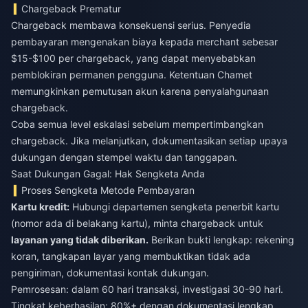
Chargeback Prematur
Chargeback membawa konsekuensi serius. Penyedia
pembayaran mengenakan biaya kepada merchant sebesar
$15-$100 per chargeback, yang dapat menyebabkan
pemblokiran permanen pengguna. Ketentuan Chamet
memungkinkan pemutusan akun karena penyalahgunaan
chargeback.
Coba semua level eskalasi sebelum mempertimbangkan
chargeback. Jika melanjutkan, dokumentasikan setiap upaya
dukungan dengan stempel waktu dan tanggapan.
Saat Dukungan Gagal: Hak Sengketa Anda
Proses Sengketa Metode Pembayaran
Kartu kredit:
Hubungi departemen sengketa penerbit kartu
(nomor ada di belakang kartu), minta chargeback untuk
layanan yang tidak diberikan.
Berikan bukti lengkap: rekening
koran, tangkapan layar yang membuktikan tidak ada
pengiriman, dokumentasi kontak dukungan.
Pemrosesan: dalam 60 hari transaksi, investigasi 30-90 hari.
Tingkat keberhasilan: 80%+ dengan dokumentasi lengkap.