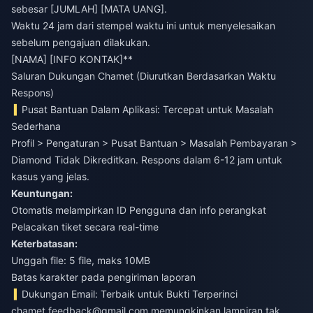
sebesar [JUMLAH] [MATA UANG].
Waktu 24 jam dari stempel waktu ini untuk menyelesaikan
sebelum pengajuan dilakukan.
[NAMA] [INFO KONTAK]**
Saluran Dukungan Chamet (Diurutkan Berdasarkan Waktu
Respons)
Pusat Bantuan Dalam Aplikasi: Tercepat untuk Masalah
Sederhana
Profil > Pengaturan > Pusat Bantuan > Masalah Pembayaran >
Diamond Tidak Dikreditkan. Respons dalam 6-12 jam untuk
kasus yang jelas.
Keuntungan:
Otomatis melampirkan ID Pengguna dan info perangkat
Pelacakan tiket secara real-time
Keterbatasan:
Unggah file: 5 file, maks 10MB
Batas karakter pada pengiriman laporan
Dukungan Email: Terbaik untuk Bukti Terperinci
chamet.feedback@gmail.com
memungkinkan lampiran tak