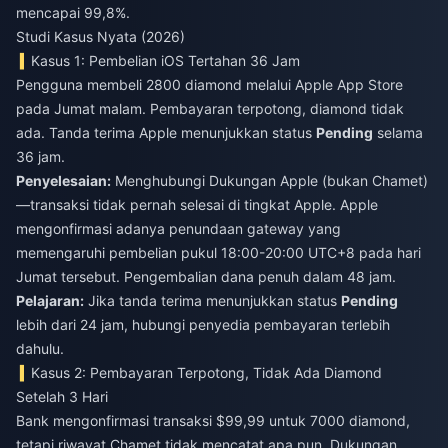
mencapai 99,8%.
Studi Kasus Nyata (2026)
Kasus 1: Pembelian iOS Tertahan 36 Jam
Pengguna membeli 2800 diamond melalui Apple App Store
pada Jumat malam. Pembayaran terpotong, diamond tidak
ada. Tanda terima Apple menunjukkan status
Pending
selama
36 jam.
Penyelesaian:
Menghubungi Dukungan Apple (bukan Chamet)
—transaksi tidak pernah selesai di tingkat Apple. Apple
mengonfirmasi adanya penundaan gateway yang
memengaruhi pembelian pukul 18:00-20:00 UTC+8 pada hari
Jumat tersebut. Pengembalian dana penuh dalam 48 jam.
Pelajaran:
Jika tanda terima menunjukkan status
Pending
lebih dari 24 jam, hubungi penyedia pembayaran terlebih
dahulu.
Kasus 2: Pembayaran Terpotong, Tidak Ada Diamond
Setelah 3 Hari
Bank mengonfirmasi transaksi $99,99 untuk 7000 diamond,
tetapi riwayat Chamet tidak mencatat apa pun. Dukungan