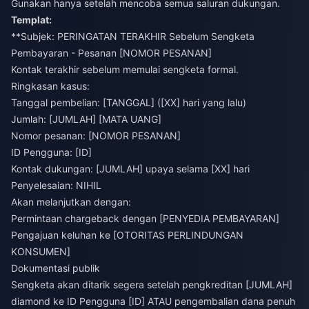
Gunakan hanya setelah mencoba semua saluran dukungan.
Templat:
**Subjek: PERINGATAN TERAKHIR Sebelum Sengketa
Pembayaran - Pesanan [NOMOR PESANAN]
Kontak terakhir sebelum memulai sengketa formal.
Ringkasan kasus:
Tanggal pembelian: [TANGGAL] ([XX] hari yang lalu)
Jumlah: [JUMLAH] [MATA UANG]
Nomor pesanan: [NOMOR PESANAN]
ID Pengguna: [ID]
Kontak dukungan: [JUMLAH] upaya selama [XX] hari
Penyelesaian: NIHIL
Akan melanjutkan dengan:
Permintaan chargeback dengan [PENYEDIA PEMBAYARAN]
Pengajuan keluhan ke [OTORITAS PERLINDUNGAN
KONSUMEN]
Dokumentasi publik
Sengketa akan ditarik segera setelah pengkreditan [JUMLAH]
diamond ke ID Pengguna [ID] ATAU pengembalian dana penuh