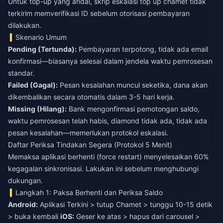
Untuk top-up yang andal,
skrip eskalasi top up chamet tidak
terkirim
memverifikasi ID sebelum otorisasi pembayaran
dilakukan.
Skenario Umum
Pending (Tertunda):
Pembayaran terpotong, tidak ada email
konfirmasi—biasanya selesai dalam jendela waktu pemrosesan
standar.
Failed (Gagal):
Pesan kesalahan muncul seketika, dana akan
dikembalikan secara otomatis dalam 3-5 hari kerja.
Missing (Hilang):
Bank mengonfirmasi pemotongan saldo,
waktu pemrosesan telah habis, diamond tidak ada, tidak ada
pesan kesalahan—memerlukan protokol eskalasi.
Daftar Periksa Tindakan Segera (Protokol 5 Menit)
Memaksa aplikasi berhenti (force restart) menyelesaikan 60%
kegagalan sinkronisasi. Lakukan ini sebelum menghubungi
dukungan.
Langkah 1: Paksa Berhenti dan Periksa Saldo
Android:
Aplikasi Terkini > tutup Chamet > tunggu 10-15 detik
> buka kembali
iOS:
Geser ke atas > hapus dari carousel >