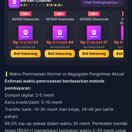
Berlian Chamet
Lihat Selengkapnya ›
4.31
628 terjual
-48%
-48%
-48%
-48
62500 Diamonds
187500 Diamonds
625000 Diamonds
18750
Diamo
Rp 172707.61
Rp 517020.44
Rp 1726341.17
Rp 51703
Rp 329265.22
Rp 985939.98
Rp 3291439.58
Rp 98570
Beli Sekarang
Beli Sekarang
Beli Sekarang
Beli Sek
Waktu Pemrosesan Normal vs Kegagalan Pengiriman Aktual
Estimasi waktu pemrosesan berdasarkan metode
pembayaran:
Dompet digital: 2-5 menit
Kartu kredit/debit: 5-10 menit
Transfer bank: 10-30 menit (hari kerja), 24-48 jam (akhir
pekan)
99,5% top-up selesai dalam waktu 30 menit. Pembelian bernilai
tinggi ($500+) memerlukan tambahan waktu 5-30 menit untuk