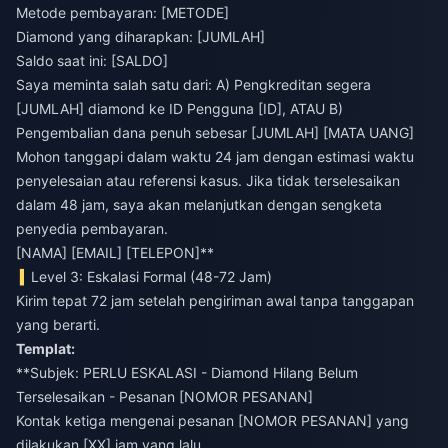
Metode pembayaran: [METODE]
Diamond yang diharapkan: [JUMLAH]
Saldo saat ini: [SALDO]
Saya meminta salah satu dari: A) Pengkreditan segera
[JUMLAH] diamond ke ID Pengguna [ID], ATAU B)
Pengembalian dana penuh sebesar [JUMLAH] [MATA UANG]
Mohon tanggapi dalam waktu 24 jam dengan estimasi waktu
penyelesaian atau referensi kasus. Jika tidak terselesaikan
dalam 48 jam, saya akan melanjutkan dengan sengketa
penyedia pembayaran.
[NAMA] [EMAIL] [TELEPON]**
Level 3: Eskalasi Formal (48-72 Jam)
Kirim tepat 72 jam setelah pengiriman awal tanpa tanggapan
yang berarti.
Templat:
**Subjek: PERLU ESKALASI - Diamond Hilang Belum
Terselesaikan - Pesanan [NOMOR PESANAN]
Kontak ketiga mengenai pesanan [NOMOR PESANAN] yang
dilakukan [XX] jam yang lalu.