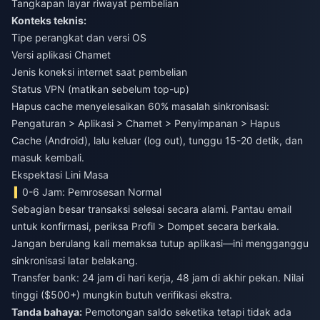
Tangkapan layar riwayat pembelian
Konteks teknis:
Tipe perangkat dan versi OS
Versi aplikasi Chamet
Jenis koneksi internet saat pembelian
Status VPN (matikan sebelum top-up)
Hapus cache menyelesaikan 60% masalah sinkronisasi:
Pengaturan > Aplikasi > Chamet > Penyimpanan > Hapus
Cache (Android), lalu keluar (log out), tunggu 15-20 detik, dan
masuk kembali.
Ekspektasi Lini Masa
0-6 Jam: Pemrosesan Normal
Sebagian besar transaksi selesai secara alami. Pantau email
untuk konfirmasi, periksa Profil > Dompet secara berkala.
Jangan berulang kali memaksa tutup aplikasi—ini mengganggu
sinkronisasi latar belakang.
Transfer bank: 24 jam di hari kerja, 48 jam di akhir pekan. Nilai
tinggi ($500+) mungkin butuh verifikasi ekstra.
Tanda bahaya:
Pemotongan saldo seketika tetapi tidak ada