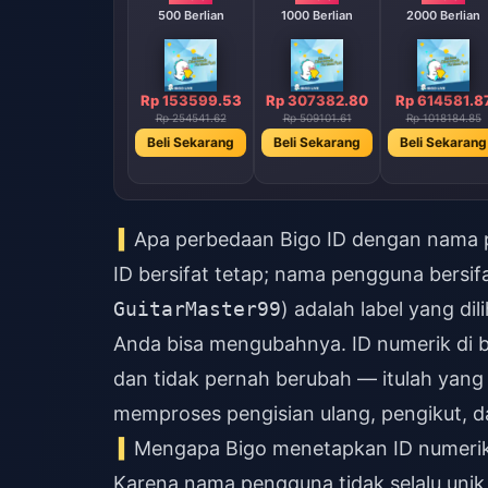
200 Berlian
500 Berlian
1000 Berlian
2000 Berlian
Rp 61550.05
Rp 153599.53
Rp 307382.80
Rp 614581.8
Rp 101824.00
Rp 254541.62
Rp 509101.61
Rp 1018184.85
Beli Sekarang
Beli Sekarang
Beli Sekarang
Beli Sekarang
Apa perbedaan Bigo ID dengan nama
ID bersifat tetap; nama pengguna bersif
GuitarMaster99
) adalah label yang dil
Anda bisa mengubahnya. ID numerik di 
dan tidak pernah berubah — itulah yang
memproses pengisian ulang, pengikut, 
Mengapa Bigo menetapkan ID numerik
Karena nama pengguna tidak selalu unik 