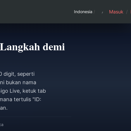
Masuk
/
Indonesia
/
 Langkah demi
digit, seperti
Ini bukan nama
go Live, ketuk tab
ana tertulis "ID:
an.
ca