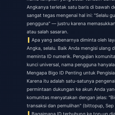
Angkanya terletak satu baris di bawah d
sangat tegas mengenai hal ini: "Selalu 
pengguna" — justru karena memasukka
atau salah sasaran.
Apa yang sebenarnya diminta oleh la
Angka, selalu. Baik Anda mengisi ulang
meminta ID numerik. Pengujian komunita
kunci universal, nama pengguna hanyalah 
Mengapa Bigo ID Penting untuk Pengisi
Karena itu adalah satu-satunya pengen
permintaan dukungan ke akun Anda yang
komunitas menyatakan dengan jelas: "B
transaksi dan pemulihan" (bittopup, Sep
Bagaimana ID terhubung ke top-up d