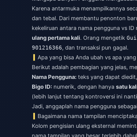
Karena antarmuka menampilkannya secar
dan tebal. Dari membantu penonton baru
kekeliruan antara nama pengguna vs ID
ulang pertama kali
. Orang mengetik
Gui
901216366
, dan transaksi pun gagal.
Apa yang bisa Anda ubah vs apa yang
Berikut adalah pembagian yang jelas, me
Nama Pengguna:
teks yang dapat diedit,
Bigo ID:
numerik, dengan hanya
satu kal
(lebih lanjut tentang kontroversi ini nanti
Jadi, anggaplah nama pengguna sebagai 
Bagaimana nama tampilan menciptaka
Kolom pengisian ulang eksternal meminta
nama tampilan yang besar terlebih dahul