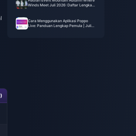
Hadiah Event Mountain Autumn Where
Winds Meet Juli 2026: Daftar Lengkap,
Mata Uang, & Prioritas
l
Cara Menggunakan Aplikasi Poppo
Live: Panduan Lengkap Pemula | Juli
2026
)