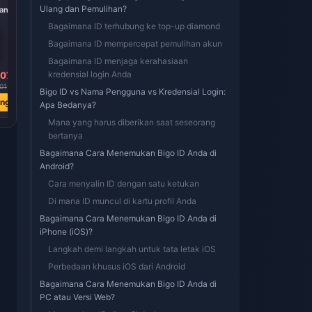
Ulang dan Pemulihan?
ian
20000 Berlian
Bagaimana ID terhubung ke top-up diamond
Bagaimana ID mempercepat pemulihan akun
Bagaimana ID menjaga kerahasiaan
Rp 6146002.41
kredensial login Anda
07
Rp 10181940.40
01
Beli Sekarang
Bigo ID vs Nama Pengguna vs Kredensial Login:
ang
Apa Bedanya?
Mana yang harus diberikan saat seseorang
bertanya
Bagaimana Cara Menemukan Bigo ID Anda di
Android?
Cara menyalin ID dengan satu ketukan
Di mana ID muncul di kartu profil Anda
Bagaimana Cara Menemukan Bigo ID Anda di
iPhone (iOS)?
Langkah demi langkah untuk tata letak iOS
Perbedaan khusus iOS dari Android
Bagaimana Cara Menemukan Bigo ID Anda di
PC atau Versi Web?