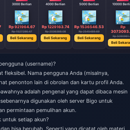
3000 Berlian
4000 Berlian
5000 Berlian
10000 Berl
7
Rp 921964.67
Rp 1229163.74
Rp 1536546.53
Rp
3073093.
Rp 1527286.47
Rp 2036388.08
Rp 2545489.69
Rp 5090961.
Beli Sekarang
Beli Sekarang
Beli Sekarang
Beli Sekar
 pengguna (username)?
at fleksibel. Nama pengguna Anda (misalnya,
ihat penonton lain di obrolan dan kartu profil Anda.
bawahnya adalah pengenal yang dapat dibaca mesin
 sebenarnya digunakan oleh server Bigo untuk
dan permintaan pemulihan akun.
 untuk setiap akun?
dan bisa berubah. Seperti yang dicatat oleh materi