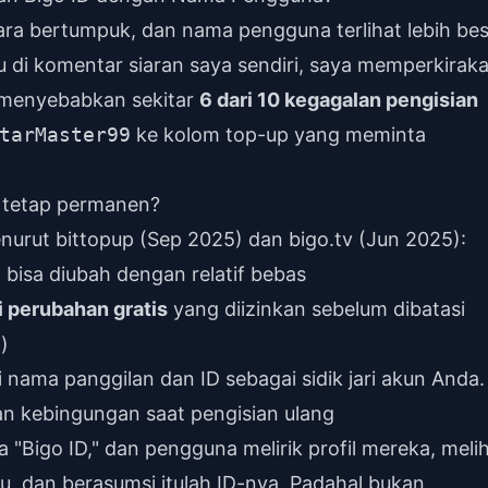
a bertumpuk, dan nama pengguna terlihat lebih bes
 di komentar siaran saya sendiri, saya memperkirak
 menyebabkan sekitar
6 dari 10 kegagalan pengisian
tarMaster99
ke kolom top-up yang meminta
 tetap permanen?
nurut bittopup (Sep 2025) dan bigo.tv (Jun 2025):
 bisa diubah dengan relatif bebas
i perubahan gratis
yang diizinkan sebelum dibatasi
)
nama panggilan dan ID sebagai sidik jari akun Anda.
n kebingungan saat pengisian ulang
 "Bigo ID," dan pengguna melirik profil mereka, meli
u, dan berasumsi itulah ID-nya. Padahal bukan.