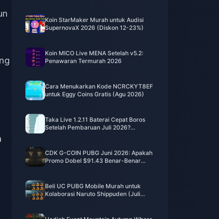
un
Koin StarMaker Murah untuk Audisi
SupernovaX 2026 (Diskon 12-23%)
Koin MICO Live MENA Setelah v5.2:
ing
Penawaran Termurah 2026
Cara Menukarkan Kode NCRCKYT8EF
untuk Eggy Coins Gratis (Agu 2026)
Taka Live 1.2.11 Baterai Cepat Boros
Setelah Pembaruan Juli 2026?
Penyebab dan Cara Mengatasinya
a
CDK G-COIN PUBG Juni 2026: Apakah
Promo Dobel $91.43 Benar-Benar
Layak?
Beli UC PUBG Mobile Murah untuk
Kolaborasi Naruto Shippuden (Juli
2026): Biaya, Paket Terbaik & Top-Up
Aman