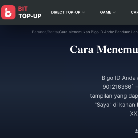
DIRECT TOP-UP
GAME
CA
Beranda
/
Berita
/
Cara Menemuk
Bigo ID Anda 
`901216366` —
tampilan yang dap
"Saya" di kanan 
XX