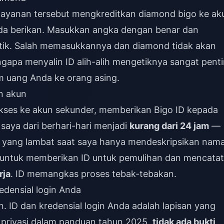
i, layanan tersebut mengkreditkan
diamond bigo
ke ak
da berikan. Masukkan angka dengan benar dan
tik. Salah memasukkannya dan diamond tidak akan
ngapa menyalin ID alih-alih mengetiknya sangat pent
im uang Anda ke orang asing.
n akun
akses ke akun sekunder, memberikan Bigo ID kepada
ya dari berhari-hari menjadi
kurang dari 24 jam
—
k yang lambat saat saya hanya mendeskripsikan nam
 untuk memberikan ID untuk pemulihan dan mencatat
rja
. ID memangkas proses tebak-tebakan.
edensial login Anda
n. ID dan kredensial login Anda adalah lapisan yang
 privasi dalam panduan tahun 2025,
tidak ada bukti