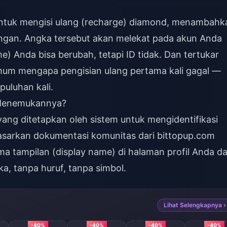
untuk mengisi ulang (recharge) diamond, menambahk
ngan. Angka tersebut akan melekat pada akun Anda
 Anda bisa berubah, tetapi ID tidak. Dan tertukar
umum mengapa pengisian ulang pertama kali gagal —
puluhan kali.
a Menemukannya?
ang ditetapkan oleh sistem untuk mengidentifikasi
rdasarkan dokumentasi komunitas dari bittopup.com
ama tampilan (display name) di halaman profil Anda d
, tanpa huruf, tanpa simbol.
Lihat Selengkapnya ›
-40%
-40%
-40%
-40%