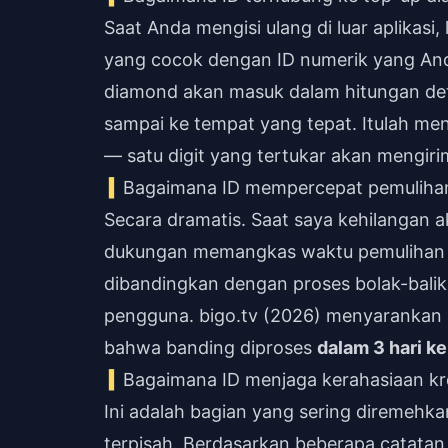
Saat Anda mengisi ulang di luar aplikas
yang cocok dengan ID numerik yang An
diamond akan masuk dalam hitungan de
sampai ke tempat yang tepat. Itulah me
— satu digit yang tertukar akan mengir
Bagaimana ID mempercepat pemuliha
Secara dramatis. Saat saya kehilangan 
dukungan memangkas waktu pemulihan sa
dibandingkan dengan proses bolak-bali
pengguna. bigo.tv (2026) menyarankan
bahwa banding diproses
dalam 3 hari ke
Bagaimana ID menjaga kerahasiaan kr
Ini adalah bagian yang sering diremehka
terpisah. Berdasarkan beberapa catatan