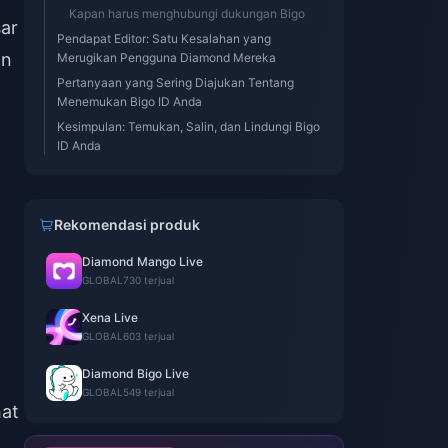
Kapan harus menghubungi dukungan Bigo
ar
Pendapat Editor: Satu Kesalahan yang
an
Merugikan Pengguna Diamond Mereka
Pertanyaan yang Sering Diajukan Tentang
Menemukan Bigo ID Anda
Kesimpulan: Temukan, Salin, dan Lindungi Bigo
ID Anda
Rekomendasi produk
Diamond Mango Live
GLOBAL
730 terjual
Xena Live
GLOBAL
603 terjual
Diamond Bigo Live
GLOBAL
549 terjual
hat