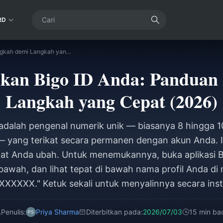
RD
Cara Menemukan Bigo ID Anda: Panduan Langkah demi Langkah yang Cepat (2026)
an Bigo ID Anda: Panduan
Langkah yang Cepat (2026)
adalah pengenal numerik unik — biasanya 8 hingga 10 
 yang terikat secara permanen dengan akun Anda. 
at Anda ubah. Untuk menemukannya, buka aplikasi Bi
bawah, dan lihat tepat di bawah nama profil Anda di m
XXXXXX." Ketuk sekali untuk menyalinnya secara inst
Penulis:
Priya Sharma
Diterbitkan pada:
2026/07/03
15 min ba