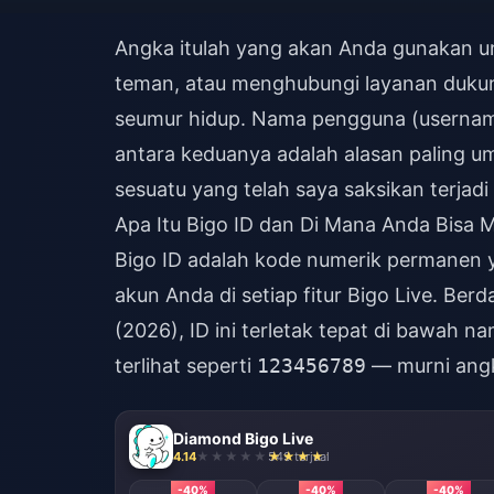
Angka itulah yang akan Anda gunakan 
teman, atau menghubungi layanan duku
seumur hidup. Nama pengguna (username)
antara keduanya adalah alasan paling 
sesuatu yang telah saya saksikan terjadi 
Apa Itu Bigo ID dan Di Mana Anda Bis
Bigo ID adalah kode numerik permanen y
akun Anda di setiap fitur Bigo Live. Be
(2026), ID ini terletak tepat di bawah n
terlihat seperti
123456789
— murni angka
Diamond Bigo Live
4.14
549 terjual
-40%
-40%
-40%
-40%