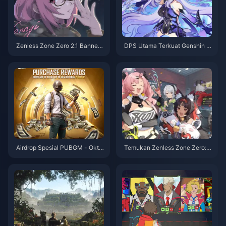
Zenless Zone Zero 2.1 Banner
DPS Utama Terkuat Genshin I
Tingkat Dewa: Mana yang Har
mpact berdasarkan Elemen —
us Kamu Tarik—Anby atau You
Api yang Perkasa, Es yang Tak
ye?
Tertandingi!
Airdrop Spesial PUBGM - Okto
Temukan Zenless Zone Zero: T
ber 2024
op Up Sekarang dan Bergabun
glah dalam Petualangan!