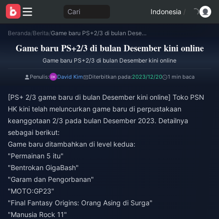
Cari
Indonesia
/
Beranda
/
Berita
/
Game baru PS+2/3 di bulan Desember kini online
Game baru PS+2/3 di bulan Desember kini online
Game baru PS+2/3 di bulan Desember kini online
Penulis:
David Kim
Diterbitkan pada:
2023/12/20
1 min baca
[PS+ 2/3 game baru di bulan Desember kini online] Toko PSN
HK kini telah meluncurkan game baru di perpustakaan
keanggotaan 2/3 pada bulan Desember 2023. Detailnya
sebagai berikut:
Game baru ditambahkan di level kedua:
"Permainan 5 itu"
"Bentrokan GigaBash"
"Garam dan Pengorbanan"
"MOTO:GP23"
"Final Fantasy Origins: Orang Asing di Surga"
"Manusia Rock 11"