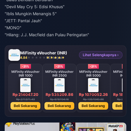
"Devil May Cry 5: Edisi Khusus"
"Iblis Mungkin Menangis 5"
"JETT: Pantai Jauh"
"MONO"
"Hilang: J.J. Macfield dan Pulau Peringatan"
MiFinity eVoucher (INR)
Lihat Selengkapnya ›
4.84
957 terjual
-21%
-21%
-21%
-21%
MiFinity eVoucher
MiFinity eVoucher
MiFinity eVoucher
MiFinity e
INR 1000
INR 2500
INR 5000
INR 85
Rp 214047.20
Rp 535209.86
Rp 1070052.26
Rp 18193
Rp 271371.43
Rp 678704.16
Rp 1357040.86
Rp 23071
Beli Sekarang
Beli Sekarang
Beli Sekarang
Beli Sek