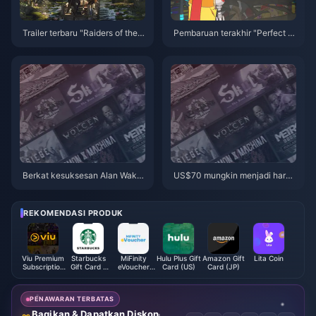
Trailer terbaru "Raiders of the L
Pembaruan terakhir "Perfect S
ost Ark: The Ancient Circle" tel
ound Wave" untuk semua platf
ah dirilis dan akan dirilis dalam
orm sedang online
tahun ini
Berkat kesuksesan Alan Wake
US$70 mungkin menjadi harga
2, rencana pengembangan ga
standar untuk sebuah mahakar
me Remedy semakin cepat
ya, dan Capcom akan mempert
imbangkan kembali strategi pe
REKOMENDASI PRODUK
netapan harga gamenya saat i
ni
Viu Premium
Starbucks
MiFinity
Hulu Plus Gift
Amazon Gift
Lita Coin
Subscription
Gift Card /
eVoucher
Card (US)
Card (JP)
Code (MY)
Voucher
(INR)
(CN)
PENAWARAN TERBATAS
Bagikan & Dapatkan Diskon