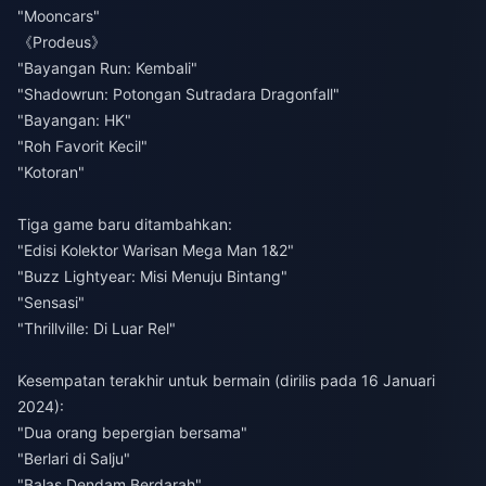
"Mooncars"
《Prodeus》
"Bayangan Run: Kembali"
"Shadowrun: Potongan Sutradara Dragonfall"
"Bayangan: HK"
"Roh Favorit Kecil"
"Kotoran"
Tiga game baru ditambahkan:
"Edisi Kolektor Warisan Mega Man 1&2"
"Buzz Lightyear: Misi Menuju Bintang"
"Sensasi"
"Thrillville: Di Luar Rel"
Kesempatan terakhir untuk bermain (dirilis pada 16 Januari
2024):
"Dua orang bepergian bersama"
"Berlari di Salju"
"Balas Dendam Berdarah"