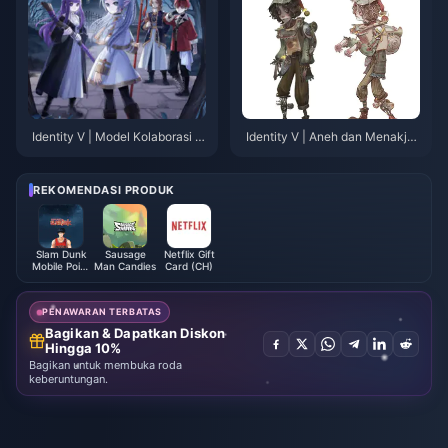
Identity V | Model Kolaborasi Fr
Identity V | Aneh dan Menakju
ieren Terungkap – Ada Bebera
bkan! Kostum Baru Badut Men
pa Kekurangan Kecil, Tapi Tida
angis "Siput Angin Ribut" Boco
k Ada yang Besar!
ran Dalam Game!
REKOMENDASI PRODUK
Slam Dunk
Sausage
Netflix Gift
Mobile Point
Man Candies
Card (CH)
(Global)
PENAWARAN TERBATAS
Bagikan & Dapatkan Diskon
Hingga 10%
Bagikan untuk membuka roda
keberuntungan.