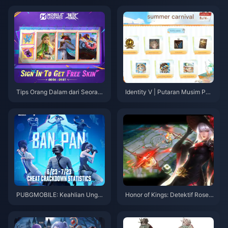
ermurah bagi Pemain Global (P
25) dan Optimasi Peringkat
anduan UID & Server 2025)
Tips Orang Dalam dari Seorang
Identity V | Putaran Musim Pan
Veteran: Strategi Event Wish F
as 2 Kembalinya Skin & Acara
air dan Pendakian Hero di MLB
Baru Segera Hadir!
B
PUBGMOBILE: Keahlian Unggu
Honor of Kings: Detektif Rose J
l dalam Pembersihan BanPan
ing & Gerakan Meta Baru