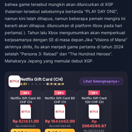
bahwa game tersebut mungkin akan diluncurkan di XGP
(halaman tersebut sebelumnya bertanda "PLAY DAY ONE",
namun kini telah dihapus, namun beberapa pemain mengira ini
berarti akan dihapus. diluncurkan di platform Xbox pada hari
pertama) ). Tahun lalu Xbox mengumumkan akan memperkuat
kerjasamanya dengan SE di masa depan.Jika "Visions of Mana"
akhirnya dirilis, itu akan menjadi game pertama di tahun 2024
setelah "Persona 3: Reload" dan "The Hundred Heroes".
Mahakarya Jepang yang memulai debut XGP.
Netflix Gift Card (CH)
Lihat Selengkapnya ›
4.91
857 terjual
-28%
-28%
-28%
Netflix Gift Card 40
Netflix Gift Card 80
Netflix Gift Card
CHF CH
CHF CH
100 CHF CH
Rp 821831.00
Rp 1643662.00
Rp
2064590.87
Rp 1143710.21
Rp 2287383.68
Rp 2873174.82