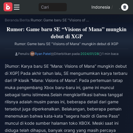
Cari
Indonesia
/
Beranda
/
Berita
/
Rumor: Game baru SE “Visions of Mana” mungkin debut di XGP
Rumor: Game baru SE “Visions of Mana” mungkin
debut di XGP
Rumor: Game baru SE “Visions of Mana” mungkin debut di XGP
Penulis:
Ryan Patel
Diterbitkan pada:
2024/01/28
1 min baca
[Rumor: Karya baru SE “Mana: Visions of Mana” mungkin debut
di XGP] Pada akhir tahun lalu, SE mengumumkan karya terbaru
dari IP klasik “Mana: Visions of Mana”. Pada pertemuan tatap
muka pengembang Xbox baru-baru ini, game ini muncul
sebagai tamu istimewa.Selain mengklarifikasi bahwa tanggal
rilisnya adalah musim panas ini, beberapa detail dari game
tersebut juga diperkenalkan. Belakangan, beberapa pemain
menemukan bahwa kata-kata "segera hadir di Game Pass"
muncul di kode sumber halaman toko XBOX. Meski saat ini
diduga telah dihapus, banyak orang yang masih percaya