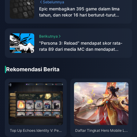
Sebelumnya
Epic membagikan 395 game dalam lima
tahun, dan rekor 16 hari berturut-turut
segera dimulai
Berikutnya
"Persona 3: Reload" mendapat skor rata-
rata 89 dari media MC dan mendapat
rating ganda 9 poin dari IGN/GS
Rekomendasi Berita
Top Up Echoes Identity V: Pena
Daftar Tingkat Hero Mobile Le
waran Terbaik untuk Metode T
gends: Bang Bang (Agustus 20