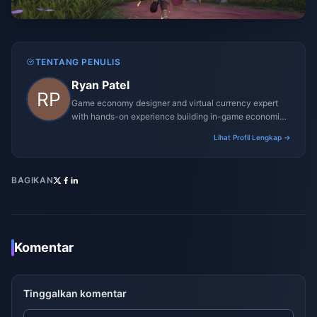
TENTANG PENULIS
Ryan Patel
Game economy designer and virtual currency expert
with hands-on experience building in-game economies
for MMO and mobile titles.
Lihat Profil Lengkap →
BAGIKAN
Komentar
Tinggalkan komentar