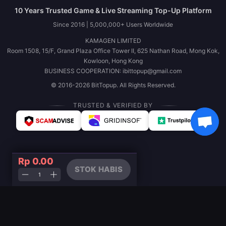
10 Years Trusted Game & Live Streaming Top-Up Platform
Since 2016 | 5,000,000+ Users Worldwide
KAMAGEN LIMITED
Room 1508, 15/F, Grand Plaza Office Tower II, 625 Nathan Road, Mong Kok,
Kowloon, Hong Kong
BUSINESS COOPERATION: ibittopup@gmail.com
© 2016-2026 BitTopup. All Rights Reserved.
TRUSTED & VERIFIED BY
Rp 0.00
STOK HABIS