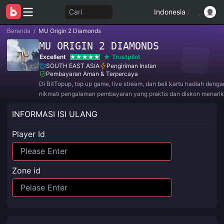
Cari
Indonesia
/
Beranda
/
MU Origin 2 Diamonds
MU ORIGIN 2 DIAMONDS
Excellent
Trustpilot
SOUTH EAST ASIA
Pengiriman Instan
Pembayaran Aman & Terpercaya
Di BitTopup, top up game, live stream, dan beli kartu hadiah deng
nikmati pengalaman pembayaran yang praktis dan diskon menarik
INFORMASI ISI ULANG
Player Id
Zone id