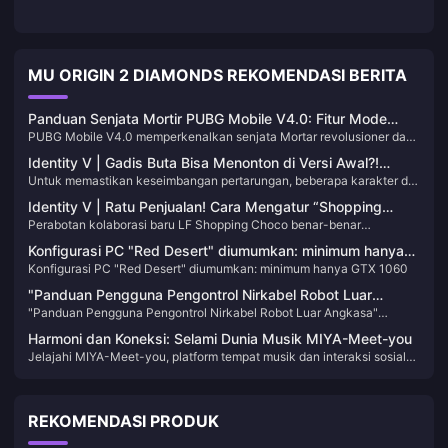
MU ORIGIN 2 DIAMONDS REKOMENDASI BERITA
Panduan Senjata Mortir PUBG Mobile V4.0: Fitur Mode
PUBG Mobile V4.0 memperkenalkan senjata Mortar revolusioner dan
WOW & Tinjauan Lengkap Pembaruan
mode WOW yang ditingkatkan dengan fungsi Magic Broom. Panduan
Identity V | Gadis Buta Bisa Menonton di Versi Awal?!
komprehensif ini mencakup mekanik senjata, alat kreatif, optimasi UC,
Untuk memastikan keseimbangan pertarungan, beberapa karakter di
Ringkasan Trait Survivor yang Dihapus!
dan gameplay strategis untuk pembaruan battle royale mobile yang
Identity V telah mengalami penyesuaian atau bahkan penghapusan
paling dinantikan.
Identity V | Ratu Penjualan! Cara Mengatur “Shopping
pada sifat aktif atau pasif mereka seiring waktu. Versi Blind Girl saat
Perabotan kolaborasi baru LF Shopping Choco benar-benar
Choco” di Rumah Anda – Panduan Menumpuk Perabotan
ini sangat berbeda dari awalnya — dia sebenarnya bisa menendang
menggemaskan! Tutorial ini akan menunjukkan cara menumpuk
mundur pemburu menggunakan tongkatnya!
yang Nyaman
Konfigurasi PC "Red Desert" diumumkan: minimum hanya
perabotan di rumah Anda sehingga Anda dapat mengubah item
Konfigurasi PC "Red Desert" diumumkan: minimum hanya GTX 1060
GTX 1060
dengan satu interaksi menjadi interaksi pseudo dua orang!
"Panduan Pengguna Pengontrol Nirkabel Robot Luar
"Panduan Pengguna Pengontrol Nirkabel Robot Luar Angkasa"
Angkasa" menerima pembaruan, menambahkan konten
menerima pembaruan, menambahkan konten dan piala baru
dan piala baru
Harmoni dan Koneksi: Selami Dunia Musik MIYA-Meet-you
Jelajahi MIYA-Meet-you, platform tempat musik dan interaksi sosial
bertemu. Pelajari tentang fitur uniknya, perjalanan sejarahnya, dan
cara meningkatkan pengalaman Anda dengan Meet-good-voice-
Coins, sambil menemukan harmoni dan persahabatan baru.
REKOMENDASI PRODUK