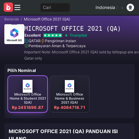
Cari
Indonesia
/
Beranda
/
Microsoft Office 2021 (QA)
MICROSOFT OFFICE 2021 (QA)
Excellent
Trustpilot
QATAR
Pengiriman Instan
Pembayaran Aman & Terpercaya
Important Note: Microsoft Office 2021 (QA) sold by bittopup are ava
Qatar only
Pilih Nominal
Microsoft Office
Microsoft Office
Home & Student 2021
Home & Business
(QA)
2021 (QA)
Rp 2451896.87
Rp 4084718.71
MICROSOFT OFFICE 2021 (QA) PANDUAN ISI
ULANG