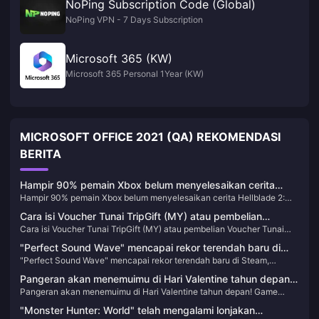
NoPing Subscription Code (Global)
NoPing VPN - 7 Days Subscription
Microsoft 365 (KW)
Microsoft 365 Personal 1Year (KW)
MICROSOFT OFFICE 2021 (QA) REKOMENDASI
BERITA
Hampir 90% pemain Xbox belum menyelesaikan cerita
Hampir 90% pemain Xbox belum menyelesaikan cerita Hellblade 2:
Hellblade 2: Senua’s Legend
Senua’s Legend
Cara isi Voucher Tunai TripGift (MY) atau pembelian
Cara isi Voucher Tunai TripGift (MY) atau pembelian Voucher Tunai
Voucher Tunai TripGift (MY)
TripGift (MY)
"Perfect Sound Wave" mencapai rekor terendah baru di
"Perfect Sound Wave" mencapai rekor terendah baru di Steam,
Steam, dengan harga 81,25 yuan setelah diskon
dengan harga 81,25 yuan setelah diskon
Pangeran akan menemuimu di Hari Valentine tahun depan!
Pangeran akan menemuimu di Hari Valentine tahun depan! Game
Game simulasi kencan “Heartbeat Memories: Girl’s Side
simulasi kencan “Heartbeat Memories: Girl’s Side 1~3” telah
1~3” telah diumumkan
"Monster Hunter: World" telah mengalami lonjakan
diumumkan