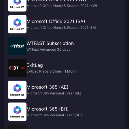
Microsoft Office Home & Student 2021 (KW)
Microsoft Office 2021 (SA)
Microsoft Office Home & Student 2021 (SA)
WTFAST Subscription
WTFast Advanced 30 days
ExitLag
ExitLag Prepaid Code - 1 Month
Microsoft 365 (AE)
Microsoft 365 Personal 1Year (AE)
Microsoft 365 (BH)
Microsoft 365 Personal 1Year (BH)