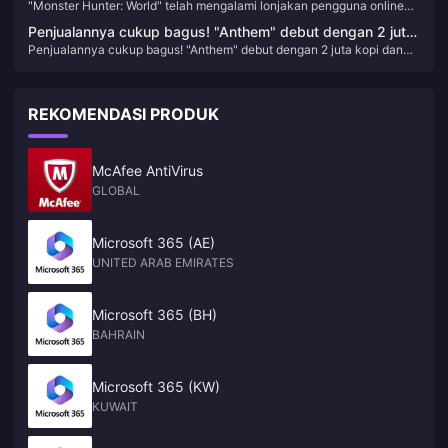
"Monster Hunter: World" telah mengalami lonjakan pengguna online
pengguna online Steam baru-baru ini, dengan puncaknya
Steam baru-baru ini, dengan puncaknya kini melebihi 110.000
kini melebihi 110.000
Penjualannya cukup bagus! "Anthem" debut dengan 2 juta
Penjualannya cukup bagus! "Anthem" debut dengan 2 juta kopi dan
kopi dan telah terjual lebih dari 5 juta kopi secara total
telah terjual lebih dari 5 juta kopi secara total
REKOMENDASI PRODUK
McAfee AntiVirus
GLOBAL
Microsoft 365 (AE)
UNITED ARAB EMIRATES
Microsoft 365 (BH)
BAHRAIN
Microsoft 365 (KW)
KUWAIT