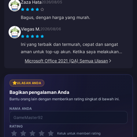
Zaza Hata
2026/08/05
Bagus, dengan harga yang murah.
Viegas M.
2026/08/06
Ini yang terbaik dan termurah, cepat dan sangat
aman untuk top-up akun. Ketika saya melakukan
kesalahan pada ID lama, Anna memperbaikinya
Microsoft Office 2021 (QA) Semua Ulasan
dengan cepat dan melakukan top-up ke ID yang
benar.
ULASAN ANDA
Bagikan pengalaman Anda
Bantu orang lain dengan memberikan rating singkat di bawah ini.
NAMA ANDA
RATING
Ketuk untuk memberi rating