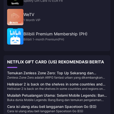
Spotify Gift Card 10 EUR FR
WeTV
1 Month VIP
Bilibili Premium Membership (PH)
Bilibili 1-month Premium(PH)
NETFLIX GIFT CARD (US) REKOMENDASI BERITA
Temukan Zenless Zone Zero: Top Up Sekarang dan
Zenless Zone Zero adalah ARPG fantasi urban yang dikembangkan
Bergabunglah dalam Petualangan!
oleh HoYoverse. Bertempat di kota futuristik New Eridu, game ini
Hellraiser 2 is back on the shelves in some countries and
membawa pemain ke dunia di mana bencana alam misterius yang
Hellraiser 2 is back on the shelves in some countries and regions on
regions on Steam
dikenal sebagai "Hollows" telah mengubah kenyataan. Pemain
Steam
berperan sebagai "Proxy" yang menavigasi dunia yang kacau ini,
Mulailah Petualangan Utama: Selami Mobile Legends: Bang
melawan makhluk berbahaya dan mengungkap kebenaran
Buka dunia Mobile Legends: Bang Bang dan temukan pengalaman
Bang
tersembunyi. Game ini menggabungkan pertarungan yang
MOBA terhebat di ponsel Anda. Pelajari cara top up dan tingkatkan
mendebarkan, alur cerita yang menarik, dan beragam karakter untuk
Cara isi ulang atau beli langganan Spacetoon Go (EG)
gameplay Anda hari ini!
menciptakan pengalaman bermain yang unik.
Cara isi ulang atau beli langganan Spacetoon Go (EG)