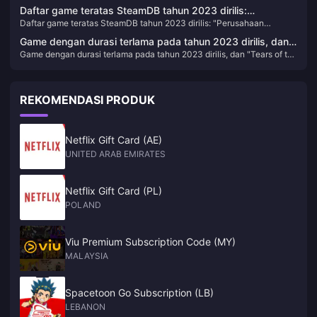
Daftar game teratas SteamDB tahun 2023 dirilis:
Daftar game teratas SteamDB tahun 2023 dirilis: "Perusahaan
"Perusahaan Mematikan" menempati posisi pertama
Mematikan" menempati posisi pertama
Game dengan durasi terlama pada tahun 2023 dirilis, dan
Game dengan durasi terlama pada tahun 2023 dirilis, dan "Tears of the
"Tears of the Kingdom" menduduki puncak daftar
Kingdom" menduduki puncak daftar
REKOMENDASI PRODUK
Netflix Gift Card (AE)
UNITED ARAB EMIRATES
Netflix Gift Card (PL)
POLAND
Viu Premium Subscription Code (MY)
MALAYSIA
Spacetoon Go Subscription (LB)
LEBANON