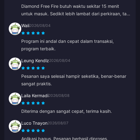
Diamond Free Fire butuh waktu sekitar 15 menit
untuk masuk. Sedikit lebih lambat dari perkiraan, tapi
harganya bagus jadi saya tetap senang.
Wali
2026/08/04
Program ini andal dan cepat dalam transaksi,
program terbaik.
Leung Kendlz
2026/08/04
Pesanan saya selesai hampir seketika, benar-benar
sangat praktis.
Laila Kermadi
2026/08/08
Diterima dengan sangat cepat, terima kasih.
Luco Tnayon
2026/08/07
Aplikasi bagus. Pesanan berhasil diproses.