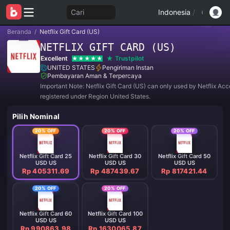
Cari
Indonesia
/
Beranda
/
Netflix Gift Card (US)
NETFLIX GIFT CARD (US)
Excellent
Trustpilot
UNITED STATES
Pengiriman Instan
Pembayaran Aman & Terpercaya
Important Note: Netflix Gift Card (US) can only used by Netflix Ac
registered under Region United States.
Pilih Nominal
20% OFF
20% OFF
20% OFF
Netflix Gift Card 25
Netflix Gift Card 30
Netflix Gift Card 50
USD US
USD US
USD US
Rp 405311.69
Rp 487439.67
Rp 817421.44
20% OFF
20% OFF
Netflix Gift Card 60
Netflix Gift Card 100
USD US
USD US
Rp 990863.98
Rp 1630065.87