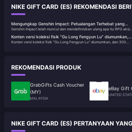
NIKE GIFT CARD (ES) REKOMENDASI BER
Mengungkap Genshin Impact: Petualangan Terhebat yang
Genshin Impact telah muncul dan mendefinisikan ulang apa itu RPG aksi
Tidak Boleh Anda Lewatkan!
dunia terbuka. Sejak dirilis, game ini telah memikat jutaan orang dengan
Konten versi koleksi fisik "Gu Long Fengyun Lu" diumumkan,
pemandangannya yang menakjubkan, alur cerita yang rumit, dan beraga
Konten versi koleksi fisik "Gu Long Fengyun Lu" diumumkan, dan 300
dan 300 orang pertama akan menerima tanda tangan Xu
karakter yang tak ada habisnya. Jika Anda belum pernah mencoba Teyva
orang pertama akan menerima tanda tangan Xu Changlong
Anda melewatkan petualangan paling seru dalam dekade ini!
Changlong
REKOMENDASI PRODUK
GrabGifts Cash Voucher
eBay Gift 
(MY)
UNITED STAT
MALAYSIA
NIKE GIFT CARD (ES) PERTANYAAN YAN