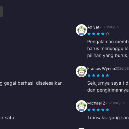
Adiyat
2026/08/05
Pengalaman membeli
harus menunggu leb
pilihan yang buruk
Francis Wynne
2026/08
 gagal berhasil diselesaikan,
Sejujurnya saya ti
dan pengirimannya
Michael Z
2026/08/05
r satu.
Transaksi yang san