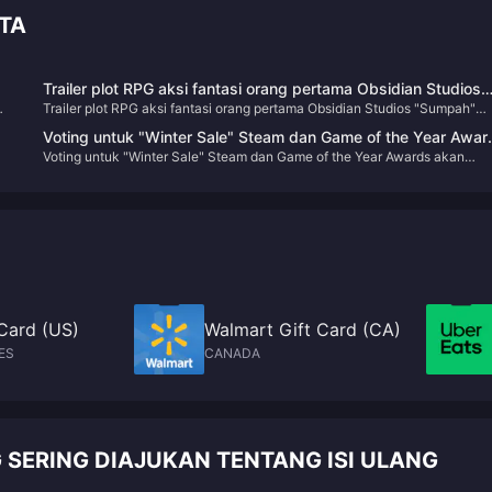
ITA
Trailer plot RPG aksi fantasi orang pertama Obsidian Studios
Trailer plot RPG aksi fantasi orang pertama Obsidian Studios "Sumpah"
"Sumpah" dirilis
dirilis
Voting untuk "Winter Sale" Steam dan Game of the Year Awar
m
Voting untuk "Winter Sale" Steam dan Game of the Year Awards akan
akan dibuka pukul 2 pagi besok
t,
dibuka pukul 2 pagi besok
Card (US)
Walmart Gift Card (CA)
ES
CANADA
G SERING DIAJUKAN TENTANG ISI ULANG