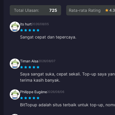
Total Ulasan:
725
Rata-rata Rating
4.3
its hurt
2026/08/05
Sangat cepat dan tepercaya.
Timan Aisa
2026/08/07
Saya sangat suka, cepat sekali. Top-up saya yang
terima kasih banyak.
Philippe Eugène
2026/08/06
BitTopup adalah situs terbaik untuk top-up, nomo