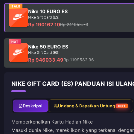
SALE
Nike 10 EURO ES
Nike Gift Card (ES)
Rp 190162.10
Rp 241055.73
HOT
Nike 50 EURO ES
Nike Gift Card (ES)
Rp 946033.49
Rp 1199582.96
NIKE GIFT CARD (ES) PANDUAN ISI ULAN
Deskripsi
Undang & Dapatkan Untung
HOT
Memperkenalkan Kartu Hadiah Nike
Masuki dunia Nike, merek ikonik yang terkenal dengan 