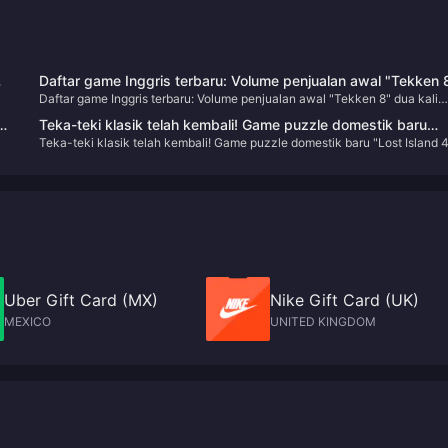
Daftar game Inggris terbaru: Volume penjualan awal "Tekken 
Daftar game Inggris terbaru: Volume penjualan awal "Tekken 8" dua kali
dua kali lipat dari "Street Fighter 6"
lipat dari "Street Fighter 6"
ds
Teka-teki klasik telah kembali! Game puzzle domestik baru
Teka-teki klasik telah kembali! Game puzzle domestik baru "Lost Island 
"Lost Island 4 Cabin Experiment" dijadwalkan akan dirilis pad
Cabin Experiment" dijadwalkan akan dirilis pada 10 Januari 2024
10 Januari 2024
Uber Gift Card (MX)
Nike Gift Card (UK)
MEXICO
UNITED KINGDOM