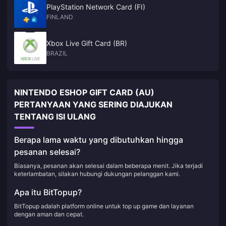
PlayStation Network Card (FI)
FINLAND
Xbox Live Gift Card (BR)
BRAZIL
NINTENDO ESHOP GIFT CARD (AU)
PERTANYAAN YANG SERING DIAJUKAN
TENTANG ISI ULANG
Berapa lama waktu yang dibutuhkan hingga
pesanan selesai?
Biasanya, pesanan akan selesai dalam beberapa menit. Jika terjadi
keterlambatan, silakan hubungi dukungan pelanggan kami.
Apa itu BitTopup?
BitTopup adalah platform online untuk top up game dan layanan
dengan aman dan cepat.