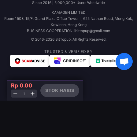
Since 2016 | 5,000,000+ Users Worldwide
KAMAGEN LIMITED
Room 1508, 15/F, Grand Plaza Office Tower II, 625 Nathan Road, Mong Kok,
Kowloon, Hong Kong
BUSINESS COOPERATION: ibittopup@gmail.com
© 2016-2026 BitTopup. All Rights Reserved.
TRUSTED & VERIFIED BY
Rp 0.00
STOK HABIS