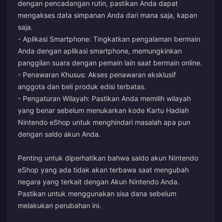
dengan pencadangan rutin, pastikan Anda dapat
mengakses data simpanan Anda dari mana saja, kapan
saja.
- Aplikasi Smartphone: Tingkatkan pengalaman bermain
Anda dengan aplikasi smartphone, memungkinkan
panggilan suara dengan pemain lain saat bermain online.
- Penawaran Khusus: Akses penawaran eksklusif
anggota dan beli produk edisi terbatas.
- Pengaturan Wilayah: Pastikan Anda memilih wilayah
yang benar sebelum menukarkan kode Kartu Hadiah
Nintendo eShop untuk menghindari masalah apa pun
dengan saldo akun Anda.
Penting untuk diperhatikan bahwa saldo akun Nintendo
eShop yang ada tidak akan terbawa saat mengubah
negara yang terkait dengan Akun Nintendo Anda.
Pastikan untuk menggunakan sisa dana sebelum
melakukan perubahan ini.