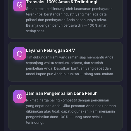
Transaksi 100% Aman & Terlindungi
Setiap top-up dilindungi oleh keamanan pembayaran
terenkripsi berstandar industri yang menjaga data
pribadi dan pembayaran Anda sepenuhnya privat.
Belanja dengan penuh percaya diri — 100% aman,
setiap saat.
Layanan Pelanggan 24/7
Tim dukungan kami yang ramah siap membantu Anda
sepanjang waktu sebelum, selama, dan setelah
pembelian Anda. Dapatkan bantuan yang cepat dan
andal kapan pun Anda butuhkan — siang atau malam.
Jaminan Pengembalian Dana Penuh
Nikmati harga paling kompetitif dengan pengiriman
yang cepat dan andal. Jika pesanan Anda tidak pernah
dikirimkan atau tidak dapat digunakan, kami menjamin
pengembalian dana 100% — uang Anda selalu
terlindungi.