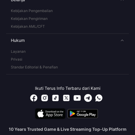
Kebijakan Pengembalian
Kebijakan Pengiriman
Kebijakan AML/CFT
Hukum
Layanan
Privasi
Standar Editorial & Penafian
Ikuti Terus Info Terbaru dari Kami
10 Years Trusted Game & Live Streaming Top-Up Platform