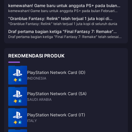
fiturnya yang inovatif dan komunitas yang dinamis.
pemain untuk memberi nama monster
pernah mencoba Teyvat, Anda melewatkan petualangan paling seru
kemewahan! Game baru untuk anggota PS+ pada bulan
dalam dekade ini!
kemewahan! Game baru untuk anggota PS+ pada bulan Februari
Februari diumumkan tingkat 2/3, dipimpin oleh "Legend of
diumumkan tingkat 2/3, dipimpin oleh "Legend of Dawn" dan "Need
Dawn" dan "Need for Speed: Unruly"
"Granblue Fantasy: Relink" telah terjual 1 juta kopi di
for Speed: Unruly"
"Granblue Fantasy: Relink" telah terjual 1 juta kopi di seluruh dunia
seluruh dunia
Draf pertama bagian ketiga "Final Fantasy 7: Remake"
Draf pertama bagian ketiga "Final Fantasy 7: Remake" telah selesai
telah selesai dan akan mencakup perjalanan pesawat
dan akan mencakup perjalanan pesawat
REKOMENDASI PRODUK
PlayStation Network Card (ID)
INDONESIA
PlayStation Network Card (SA)
SAUDI ARABIA
PlayStation Network Card (IT)
ITALY