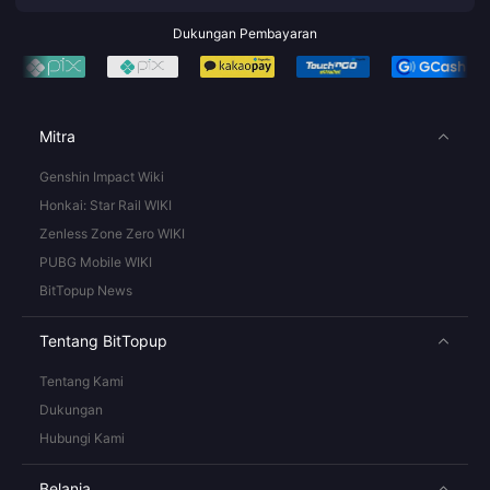
Dukungan Pembayaran
Mitra
Genshin Impact Wiki
Honkai: Star Rail WIKI
Zenless Zone Zero WIKI
PUBG Mobile WIKI
BitTopup News
Tentang BitTopup
Tentang Kami
Dukungan
Hubungi Kami
Belanja