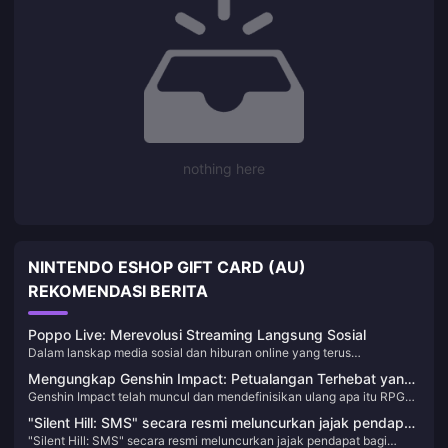
nothing here
NINTENDO ESHOP GIFT CARD (AU)
REKOMENDASI BERITA
Poppo Live: Merevolusi Streaming Langsung Sosial
Dalam lanskap media sosial dan hiburan online yang terus
berkembang, streaming langsung telah menjadi kekuatan dominan
Mengungkap Genshin Impact: Petualangan Terhebat yang
yang mengubah cara kita terhubung, berbagi, dan mengonsumsi
Genshin Impact telah muncul dan mendefinisikan ulang apa itu RPG
Tidak Boleh Anda Lewatkan!
konten. Di antara berbagai platform yang tersedia, Poppo Live
aksi dunia terbuka. Sejak dirilis, game ini telah memikat jutaan orang
menonjol sebagai aplikasi streaming langsung sosial yang unik dan
"Silent Hill: SMS" secara resmi meluncurkan jajak pendapat
dengan pemandangannya yang menakjubkan, alur cerita yang rumit,
menarik, mendapatkan popularitas di seluruh dunia karena fitur-
"Silent Hill: SMS" secara resmi meluncurkan jajak pendapat bagi
bagi pemain untuk memberi nama monster
dan beragam karakter yang tak ada habisnya. Jika Anda belum