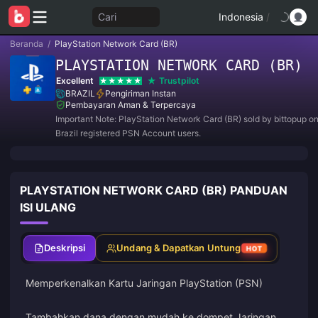
Cari
Indonesia
/
Beranda
/
PlayStation Network Card (BR)
PLAYSTATION NETWORK CARD (BR)
Excellent
Trustpilot
BRAZIL
Pengiriman Instan
Pembayaran Aman & Terpercaya
Important Note: PlayStation Network Card (BR) sold by bittopup on
Brazil registered PSN Account users.
PLAYSTATION NETWORK CARD (BR) PANDUAN
ISI ULANG
Deskripsi
Undang & Dapatkan Untung
HOT
Memperkenalkan Kartu Jaringan PlayStation (PSN)
Tambahkan dana dengan mudah ke dompet Jaringan