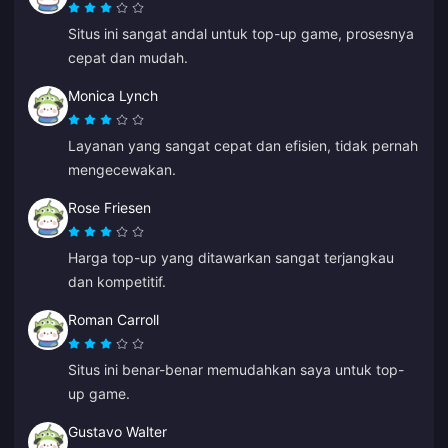
Situs ini sangat andal untuk top-up game, prosesnya
cepat dan mudah.
Monica Lynch
Layanan yang sangat cepat dan efisien, tidak pernah
mengecewakan.
Rose Friesen
Harga top-up yang ditawarkan sangat terjangkau
dan kompetitif.
Roman Carroll
Situs ini benar-benar memudahkan saya untuk top-
up game.
Gustavo Walter