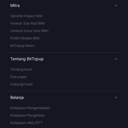
Mitra
Genshin Impact Wiki
Honkai: Star Rail WIKI
Zenless Zone Zero WIKI
PUBG Mobile WIKI
BitTopup News
Tentang BitTopup
Tentang Kami
Dukungan
Hubungi Kami
Belanja
Kebijakan Pengembalian
Kebijakan Pengiriman
Kebijakan AML/CFT