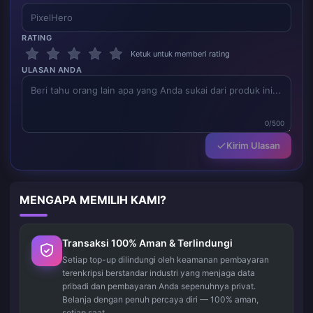
RATING
Ketuk untuk memberi rating
ULASAN ANDA
0/500
Kirim Ulasan
MENGAPA MEMILIH KAMI?
Transaksi 100% Aman & Terlindungi
Setiap top-up dilindungi oleh keamanan pembayaran
terenkripsi berstandar industri yang menjaga data
pribadi dan pembayaran Anda sepenuhnya privat.
Belanja dengan penuh percaya diri — 100% aman,
setiap saat.