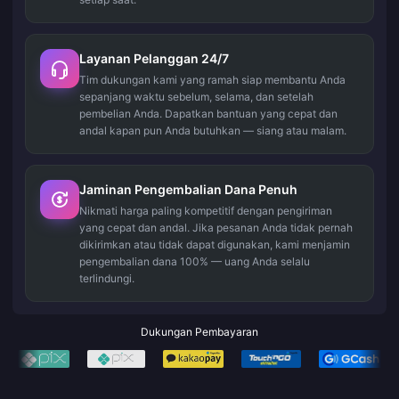
Layanan Pelanggan 24/7
Tim dukungan kami yang ramah siap membantu Anda
sepanjang waktu sebelum, selama, dan setelah
pembelian Anda. Dapatkan bantuan yang cepat dan
andal kapan pun Anda butuhkan — siang atau malam.
Jaminan Pengembalian Dana Penuh
Nikmati harga paling kompetitif dengan pengiriman
yang cepat dan andal. Jika pesanan Anda tidak pernah
dikirimkan atau tidak dapat digunakan, kami menjamin
pengembalian dana 100% — uang Anda selalu
terlindungi.
Dukungan Pembayaran