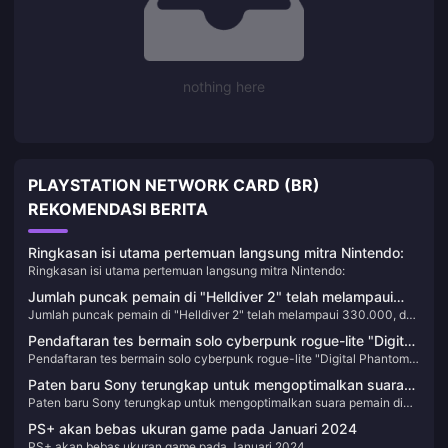
nothing here
PLAYSTATION NETWORK CARD (BR)
REKOMENDASI BERITA
Ringkasan isi utama pertemuan langsung mitra Nintendo:
Ringkasan isi utama pertemuan langsung mitra Nintendo:
Jumlah puncak pemain di "Helldiver 2" telah melampaui
Jumlah puncak pemain di "Helldiver 2" telah melampaui 330.000, dan
330.000, dan pejabat tersebut bekerja keras untuk
pejabat tersebut bekerja keras untuk meningkatkan kapasitas server
meningkatkan kapasitas server
Pendaftaran tes bermain solo cyberpunk rogue-lite "Digital
Pendaftaran tes bermain solo cyberpunk rogue-lite "Digital Phantom:
Phantom: Extreme Race" telah dibuka
Extreme Race" telah dibuka
Paten baru Sony terungkap untuk mengoptimalkan suara
Paten baru Sony terungkap untuk mengoptimalkan suara pemain di
pemain di game multipemain
game multipemain
PS+ akan bebas ukuran game pada Januari 2024
PS+ akan bebas ukuran game pada Januari 2024