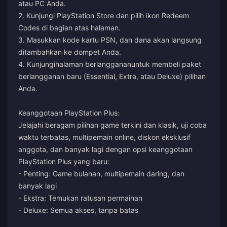
atau PC Anda.
2. Kunjungi PlayStation Store dan pilih ikon Redeem
Codes di bagian atas halaman.
3. Masukkan kode kartu PSN, dan dana akan langsung
ditambahkan ke dompet Anda.
4. Kunjungi
halaman berlangganan
untuk membeli paket
berlangganan baru (Essential, Extra, atau Deluxe) pilihan
Anda.
Keanggotaan PlayStation Plus:
Jelajahi beragam pilihan game terkini dan klasik, uji coba
waktu terbatas, multipemain online, diskon eksklusif
anggota, dan banyak lagi dengan opsi keanggotaan
PlayStation Plus yang baru:
- Penting: Game bulanan, multipemain daring, dan
banyak lagi
- Ekstra: Temukan ratusan permainan
- Deluxe: Semua akses, tanpa batas