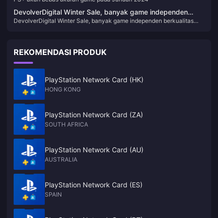
DevolverDigital Winter Sale, banyak game independen
DevolverDigital Winter Sale, banyak game independen berkualitas
berkualitas tinggi menunggu untuk Anda mainkan!
tinggi menunggu untuk Anda mainkan!
REKOMENDASI PRODUK
PlayStation Network Card (HK)
HONG KONG
PlayStation Network Card (ZA)
SOUTH AFRICA
PlayStation Network Card (AU)
AUSTRALIA
PlayStation Network Card (ES)
SPAIN