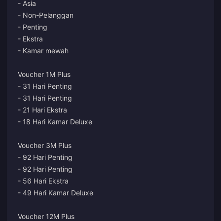
- Asia
- Non-Pelanggan
- Penting
- Ekstra
- Kamar mewah
Voucher 1M Plus
- 31 Hari Penting
- 31 Hari Penting
- 21 Hari Ekstra
- 18 Hari Kamar Deluxe
Voucher 3M Plus
- 92 Hari Penting
- 92 Hari Penting
- 56 Hari Ekstra
- 49 Hari Kamar Deluxe
Voucher 12M Plus