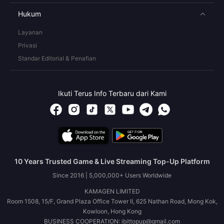
Hukum
Layanan
Privasi
Standar Editorial & Penafian
Ikuti Terus Info Terbaru dari Kami
10 Years Trusted Game & Live Streaming Top-Up Platform
Since 2016 | 5,000,000+ Users Worldwide
KAMAGEN LIMITED
Room 1508, 15/F, Grand Plaza Office Tower II, 625 Nathan Road, Mong Kok,
Kowloon, Hong Kong
BUSINESS COOPERATION: ibittopup@gmail.com