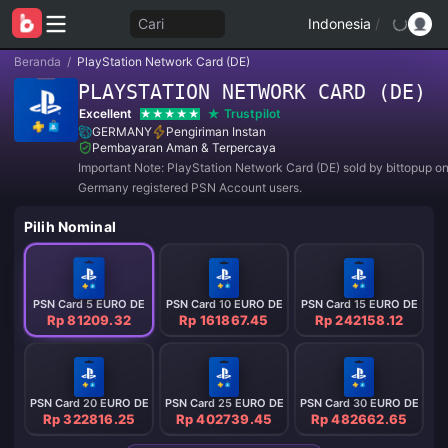
Cari
Indonesia
/
Beranda
/
PlayStation Network Card (DE)
PLAYSTATION NETWORK CARD (DE)
Excellent
Trustpilot
GERMANY
Pengiriman Instan
Pembayaran Aman & Terpercaya
Important Note: PlayStation Network Card (DE) sold by bittopup on
Germany registered PSN Account users.
Pilih Nominal
PSN Card 5 EURO DE
PSN Card 10 EURO DE
PSN Card 15 EURO DE
Rp 81209.32
Rp 161867.45
Rp 242158.12
PSN Card 20 EURO DE
PSN Card 25 EURO DE
PSN Card 30 EURO DE
Rp 322816.25
Rp 402739.45
Rp 482662.65