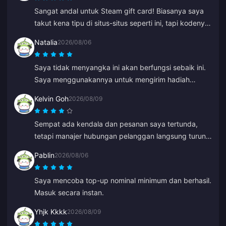
Sangat andal untuk Steam gift card! Biasanya saya
takut kena tipu di situs-situs seperti ini, tapi kodenya
berfungsi dengan sempurna. Sangat
Natalia
2026/08/06
direkomendasikan 10/10.
Saya tidak menyangka ini akan berfungsi sebaik ini.
Saya menggunakannya untuk mengirim hadiah
welkins ke pemain lain dan saya sangat menyukai
Kelvin Goh
2026/08/09
hasilnya. Layanan pelanggan juga cepat. Jika Anda
ingin mengirim hadiah kepada siapa pun, ini adalah
Sempat ada kendala dan pesanan saya tertunda,
platform yang hebat.
tetapi manajer hubungan pelanggan langsung turun
tangan dan menyelesaikannya secepat mungkin,
Pablin
2026/08/06
serta menepati janjinya untuk memberikan
kompensasi. Hasil yang memuaskan, saya sangat
Saya mencoba top-up nominal minimum dan berhasil.
menghargai usahanya. Terima kasih!
Masuk secara instan.
Yhjk Kkkk
2026/08/09