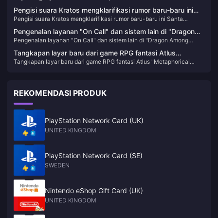
menegaskan kembali bahwa mereka tidak tertarik pada akuisisi
pada akuisisi
Pengisi suara Kratos mengklarifikasi rumor baru-baru ini
Pengisi suara Kratos mengklarifikasi rumor baru-baru ini Santa
Santa Monica menolak menjawab pertanyaan tentang
Monica menolak menjawab pertanyaan tentang pembuatan ulang
pembuatan ulang God of War
Pengenalan layanan "On Call" dan sistem lain di "Dragon
God of War
Pengenalan layanan "On Call" dan sistem lain di "Dragon Among
Among People 8"
People 8"
Tangkapan layar baru dari game RPG fantasi Atlus
Tangkapan layar baru dari game RPG fantasi Atlus "Metaphorical
"Metaphorical Fantasy: ReFantazio"
Fantasy: ReFantazio"
REKOMENDASI PRODUK
PlayStation Network Card (UK)
UNITED KINGDOM
PlayStation Network Card (SE)
SWEDEN
Nintendo eShop Gift Card (UK)
UNITED KINGDOM