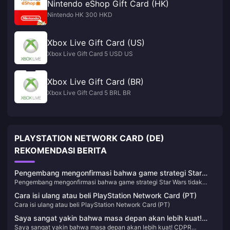
Nintendo eShop Gift Card (HK)
Nintendo HK 300 HKD
Xbox Live Gift Card (US)
Xbox Live Gift Card 5 USD US
Xbox Live Gift Card (BR)
Xbox Live Gift Card 5 BRL BR
PLAYSTATION NETWORK CARD (DE)
REKOMENDASI BERITA
Pengembang mengonfirmasi bahwa game strategi Star
Pengembang mengonfirmasi bahwa game strategi Star Wars tidak
Wars tidak terpengaruh oleh PHK dan masih dalam
terpengaruh oleh PHK dan masih dalam pengembangan
pengembangan
Cara isi ulang atau beli PlayStation Network Card (PT)
Cara isi ulang atau beli PlayStation Network Card (PT)
Saya sangat yakin bahwa masa depan akan lebih kuat!
Saya sangat yakin bahwa masa depan akan lebih kuat! CDPR
CDPR menegaskan kembali bahwa mereka tidak tertarik