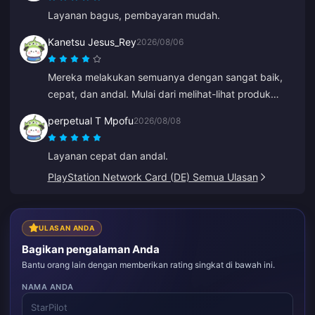
Layanan bagus, pembayaran mudah.
Kanetsu Jesus_Rey
2026/08/06
Mereka melakukan semuanya dengan sangat baik,
cepat, dan andal. Mulai dari melihat-lihat produk
hingga metode pembayaran, seluruh tampilannya
perpetual T Mpofu
2026/08/08
membuat mereka jauh lebih unggul dari yang lain
karena mencegah banyak kesalahan.
Layanan cepat dan andal.
PlayStation Network Card (DE) Semua Ulasan
ULASAN ANDA
Bagikan pengalaman Anda
Bantu orang lain dengan memberikan rating singkat di bawah ini.
NAMA ANDA