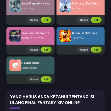
Jade Dynasty: New Fantasy Ingots
Phantasy Star Online 2 New Genesis AC Exchange Ticket
MALAYSIA
GLOBAL
Ulasan
Beli
Ulasan
Beli
Free Fire Diamonds EU + TR
JinJinJin Gift Pack Redeem Code
INSTANT DELIVERY
MALAYSIA
Ulasan
Beli
Ulasan
Beli
9 Card 980x
HONG KONG
Ulasan
Beli
YANG HARUS ANDA KETAHUI TENTANG ISI
ULANG FINAL FANTASY XIV ONLINE