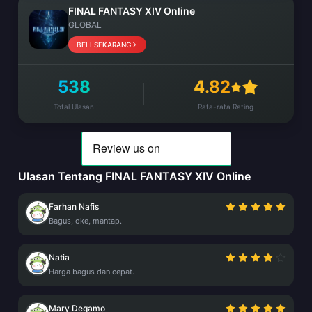
FINAL FANTASY XIV Online
GLOBAL
BELI SEKARANG
538
4.82
Total Ulasan
Rata-rata Rating
Ulasan Tentang FINAL FANTASY XIV Online
Farhan Nafis
Bagus, oke, mantap.
Natia
Harga bagus dan cepat.
Mary Degamo