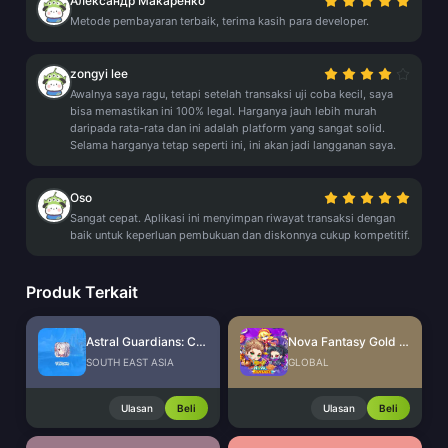
Александр Макаренко
Metode pembayaran terbaik, terima kasih para developer.
zongyi lee
Awalnya saya ragu, tetapi setelah transaksi uji coba kecil, saya
bisa memastikan ini 100% legal. Harganya jauh lebih murah
daripada rata-rata dan ini adalah platform yang sangat solid.
Selama harganya tetap seperti ini, ini akan jadi langganan saya.
Oso
Sangat cepat. Aplikasi ini menyimpan riwayat transaksi dengan
baik untuk keperluan pembukuan dan diskonnya cukup kompetitif.
Produk Terkait
Astral Guardians: Cyber Fantasy
Nova Fantasy Gold Ingots
SOUTH EAST ASIA
GLOBAL
Ulasan
Beli
Ulasan
Beli