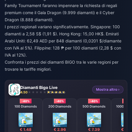
Family Tournament faranno impennare la richiesta di regali
premium come il Gala Dragon (9.999 diamanti) e il Cyber
Dragon (8.888 diamanti).
I prezzi regionali variano significativamente. Singapore: 100
diamanti a 2,58 S$ (1,91 $). Hong Kong: 15,00 HK$. Emirati
Arabi Uniti: 62,49 AED per 848 diamanti (0,0201 $/diamante
con IVA al 5%). Filippine: 128 ₱ per 100 diamanti (2,28 $ con
IVA al 12%).
Confronta i prezzi dei diamanti BIGO
tra le varie regioni per
trovare le tariffe migliori.
Diamanti Bigo Live
Mostra altro ›
4.50
715 venduto
-40%
-40%
-40%
-40
100 Diamonds
200 Diamonds
500 Diamonds
1000 Dia
€ 1.48
€ 2.96
€ 7.39
€ 14.