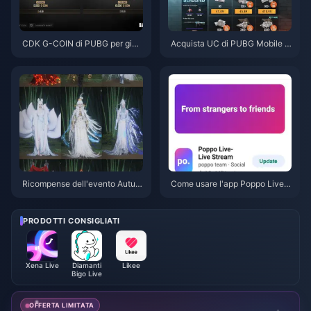
CDK G-COIN di PUBG per giug
Acquista UC di PUBG Mobile a
no 2026: la doppia promo da 9
basso prezzo per la collaborazi
1,43 $ conviene davvero?
one con Naruto Shippuden (lug
lio 2026): costi, i migliori pacch
etti e ricariche sicure
Ricompense dell'evento Autun
Come usare l'app Poppo Live:
no tra i monti di Where Winds
Guida completa per principianti
Meet - Luglio 2026: Elenco co
| Luglio 2026
mpleto, valuta e priorità
PRODOTTI CONSIGLIATI
Xena Live
Diamanti
Likee
Bigo Live
OFFERTA LIMITATA