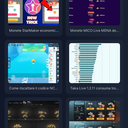
Monete StarMaker economich
Monete MICO Live MENA dopo
e per le audizioni di Supernova
la v5.2: Le offerte più economi
X 2026 (Sconto del 12-23%)
che del 2026
Come riscattare il codice NCR
Taka Live 1.2.11 consuma tropp
CKYT8EF per monete Eggy gra
a batteria dopo l'aggiornament
tuite (ago 2026)
o di luglio 2026? Cause e soluz
ioni