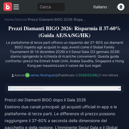
Cerca
Italiano
/
Home
/
Notizie
/
Prezzi Diamanti BIGO 2026: Risparmia il 37-60% (Guida AE/SA/SG/HK)
Prezzi Diamanti BIGO 2026: Risparmia il 37-60%
(Guida AE/SA/SG/HK)
Le piattaforme di terze parti offrono un risparmio del 37-60% sui diamanti
BIGO rispetto agli acquisti in-app; eventi come il Global Family
Tournament (6-14 dicembre 2026) e il Seoul Gala (23 gennaio 2026)
stanno spingendo la richiesta di ricariche convenienti. Questa guida
confronta i prezzi tra Emirati Arabi Uniti, Arabia Saudita, Singapore e Hong
Kong per massimizzare il valore dei tuoi regali.
Autore:
James Rodriguez
Pubblicato il:
2026/02/06
1 min lettura
Indice dei contenuti
Prezzi dei Diamanti BIGO dopo il Gala 2026
Esistono due canali principali: gli acquisti ufficiali in-app e le
piattaforme di terze parti. Le differenze di prezzo possono
raggiungere il 37-60% a seconda della dimensione del
pacchetto e della regione. L'imminente Seoul Gala e il Global