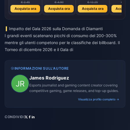
€ 2.45
€ 4.90
€ 12.25
€ 24.
Acquista ora
Acquista ora
Acquista ora
Acquista
Impatto del Gala 2026 sulla Domanda di Diamanti
I grandi eventi scatenano picchi di consumo del 200-300%
mentre gli utenti competono per le classifiche dei billboard. Il
Torneo di dicembre 2026 e il Gala di
INFORMAZIONI SULL'AUTORE
James Rodriguez
Esports journalist and gaming content creator covering
competitive gaming, game releases, and top-up guides.
Visualizza profilo completo →
CONDIVIDI