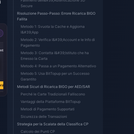
Fallimenti dell&#39;Autenticazione 3D
i
Secure
Risoluzione Passo-Passo: Errore Ricarica BIGO
Fallita
Metodo 1: Svuota la Cache e Aggiorna
l&#39;App
Metodo 2: Verifica l&#39;Account e le Info di
Pagamento
-40%
-40%
-40%
nti
5000 Diamanti
10000 Diamanti
20000 Diamanti
Metodo 3: Contatta l&#39;Istituto che ha
Emesso la Carta
Metodo 4: Passa a un Pagamento Alternativo
€ 73.93
Metodo 5: Usa BitTopup per un Successo
€ 147.86
€ 295.71
€ 122.47
€ 244.94
€ 489.89
Garantito
ra
Acquista ora
Acquista ora
Acquista ora
Metodi Sicuri di Ricarica BIGO per AED/SAR
Perché le Carte Tradizionali Falliscono
Vantaggi della Piattaforma BitTopup
Metodi di Pagamento Supportati
Sicurezza delle Transazioni
Strategia per la Scalata della Classifica CP
Calcolo dei Punti CP