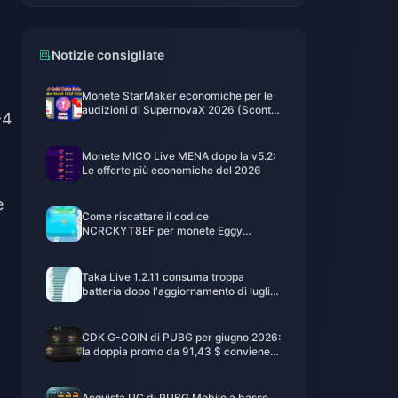
Notizie consigliate
Monete StarMaker economiche per le
audizioni di SupernovaX 2026 (Sconto
-4
del 12-23%)
Monete MICO Live MENA dopo la v5.2:
Le offerte più economiche del 2026
e
Come riscattare il codice
NCRCKYT8EF per monete Eggy
gratuite (ago 2026)
Taka Live 1.2.11 consuma troppa
batteria dopo l'aggiornamento di luglio
2026? Cause e soluzioni
CDK G-COIN di PUBG per giugno 2026:
la doppia promo da 91,43 $ conviene
davvero?
Acquista UC di PUBG Mobile a basso