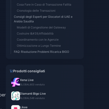
Cosa Fare in Caso di Transazione Fallita
Cronologia delle Transazioni
Consigli degli Esperti per Giocatori di UAE e
Arabia Saudita
Modelli di Congestione del Gateway
Costruire l&#39;Affidabilità
Coordinamento con le Agenzie
Ottimizzazione a Lungo Termine
FAQ: Risoluzione Problemi Ricarica BIGO
Prodotti consigliati
Xena Live
GLOBAL
603 venduto
Diamanti Bigo Live
per
GLOBAL
549 venduto
Likee