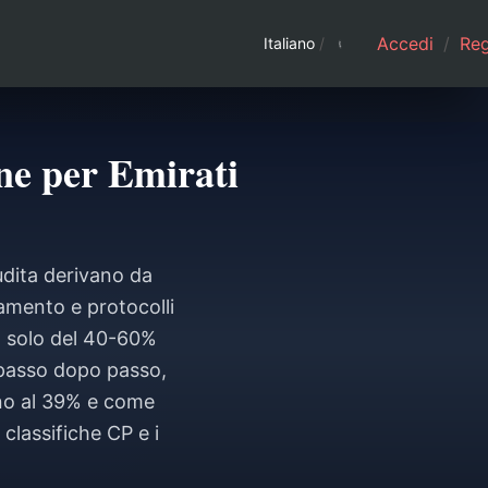
Accedi
/
Regi
Italiano
/
one per Emirati
audita derivano da
gamento e protocolli
so solo del 40-60%
i passo dopo passo,
fino al 39% e come
lassifiche CP e i