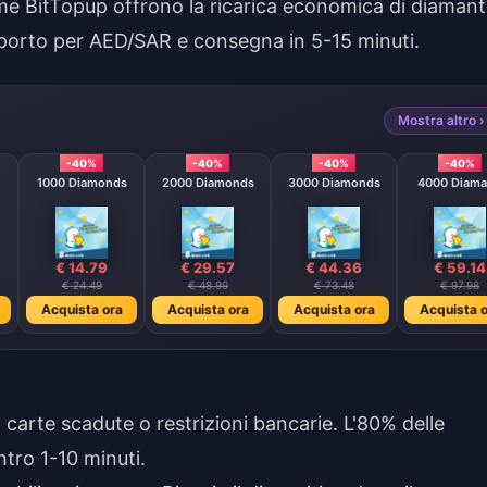
come BitTopup offrono la
ricarica economica di diamant
orto per AED/SAR e consegna in 5-15 minuti.
Mostra altro ›
-40%
-40%
-40%
-40%
1000 Diamonds
2000 Diamonds
3000 Diamonds
4000 Diama
€ 14.79
€ 29.57
€ 44.36
€ 59.14
€ 24.49
€ 48.99
€ 73.48
€ 97.98
Acquista ora
Acquista ora
Acquista ora
Acquista o
, carte scadute o restrizioni bancarie. L'80% delle
tro 1-10 minuti.