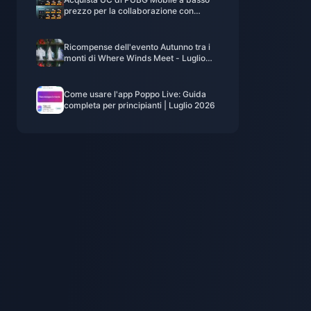
prezzo per la collaborazione con
Naruto Shippuden (luglio 2026): costi, i
migliori pacchetti e ricariche sicure
Ricompense dell'evento Autunno tra i
monti di Where Winds Meet - Luglio
2026: Elenco completo, valuta e
priorità
Come usare l'app Poppo Live: Guida
completa per principianti | Luglio 2026