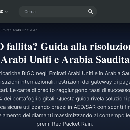
RD
Ricarica BIGO fallita? Guida alla risoluzione per Emirati Arabi Uniti e Arabia Saudita
fallita? Guida alla risoluzi
Arabi Uniti e Arabia Saudita
e ricariche BIGO negli Emirati Arabi Uniti e in Arabia S
nsazioni internazionali, restrizioni dei gateway di pa
ari. Le carte di credito raggiungono tassi di succes
% dei portafogli digitali. Questa guida rivela soluzion
rica sicure utilizzando prezzi in AED/SAR con sconti 
gelamento dei diamanti massimizzando al contempo le c
premi Red Packet Rain.