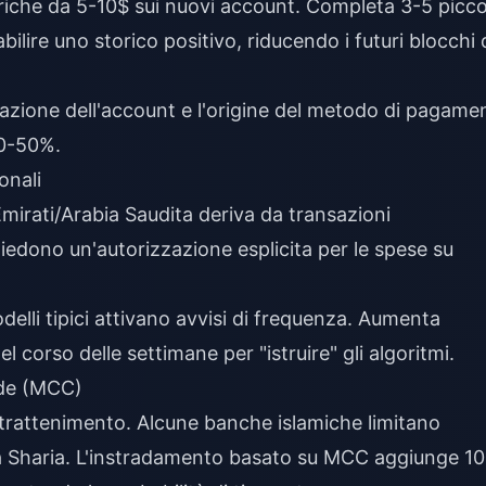
ariche da 5-10$ sui nuovi account. Completa 3-5 picco
abilire uno storico positivo, riducendo i futuri blocchi 
razione dell'account e l'origine del metodo di pagame
40-50%.
onali
Emirati/Arabia Saudita deriva da transazioni
chiedono un'autorizzazione esplicita per le spese su
elli tipici attivano avvisi di frequenza. Aumenta
l corso delle settimane per "istruire" gli algoritmi.
ode (MCC)
intrattenimento. Alcune banche islamiche limitano
la Sharia. L'instradamento basato su MCC aggiunge 10