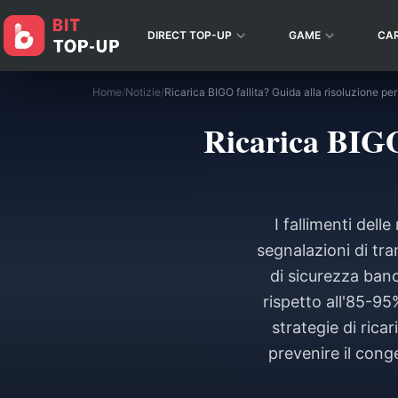
DIRECT TOP-UP
GAME
CA
Home
/
Notizie
/
Ricarica BIGO 
I fallimenti dell
segnalazioni di tra
di sicurezza banc
rispetto all'85-95
strategie di rica
prevenire il con