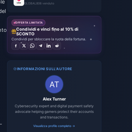
le
GLOBAL
806 venduto
del
OFFERTA LIMITATA
Condividi e vinci fino al 10% di
nto
SCONTO
Condividi per sbloccare la ruota della fortuna.
INFORMAZIONI SULL'AUTORE
Alex Turner
Cybersecurity expert and digital payment safety
advocate helping gamers protect their accounts
and transactions.
-
Visualizza profilo completo →