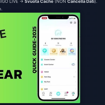
→ BIGO LIVE →
Svuota Cache
(NON
Cancella Dati
).
o.