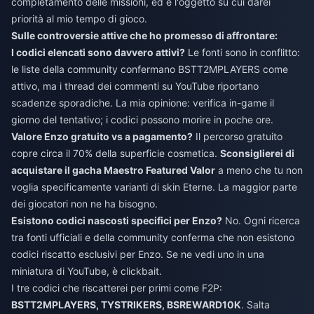
completamento delle missioni, ed è l'oggetto su cui darei
priorità al mio tempo di gioco.
Sulle controversie attive che ho promesso di affrontare:
I codici elencati sono davvero attivi?
Le fonti sono in conflitto:
le liste della community confermano BSTT2MPLAYERS come
attivo, ma i thread dei commenti su YouTube riportano
scadenze sporadiche. La mia opinione: verifica in-game il
giorno del tentativo; i codici possono morire in poche ore.
Valore Enzo gratuito vs a pagamento?
Il percorso gratuito
copre circa il 70% della superficie cosmetica.
Sconsiglierei di
acquistare il gacha Maestro Featured Valor
a meno che tu non
voglia specificamente varianti di skin Eterne. La maggior parte
dei giocatori non ne ha bisogno.
Esistono codici nascosti specifici per Enzo?
No. Ogni ricerca
tra fonti ufficiali e della community conferma che non esistono
codici riscatto esclusivi per Enzo. Se ne vedi uno in una
miniatura di YouTube, è clickbait.
I tre codici che riscatterei per primi come F2P:
BSTT2MPLAYERS, TYSTRIKERS, BSREWARD10K
. Salta