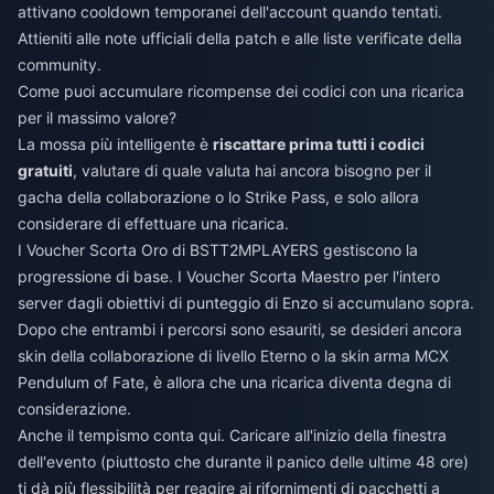
attivano cooldown temporanei dell'account quando tentati.
Attieniti alle note ufficiali della patch e alle liste verificate della
community.
Come puoi accumulare ricompense dei codici con una ricarica
per il massimo valore?
La mossa più intelligente è
riscattare prima tutti i codici
gratuiti
, valutare di quale valuta hai ancora bisogno per il
gacha della collaborazione o lo Strike Pass, e solo allora
considerare di effettuare una ricarica.
I Voucher Scorta Oro di BSTT2MPLAYERS gestiscono la
progressione di base. I Voucher Scorta Maestro per l'intero
server dagli obiettivi di punteggio di Enzo si accumulano sopra.
Dopo che entrambi i percorsi sono esauriti, se desideri ancora
skin della collaborazione di livello Eterno o la skin arma MCX
Pendulum of Fate, è allora che una ricarica diventa degna di
considerazione.
Anche il tempismo conta qui. Caricare all'inizio della finestra
dell'evento (piuttosto che durante il panico delle ultime 48 ore)
ti dà più flessibilità per reagire ai rifornimenti di pacchetti a