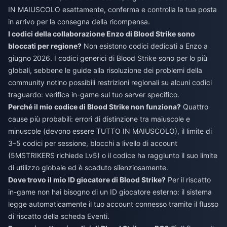
IN MAIUSCOLO esattamente, conferma e controlla la tua posta
in arrivo per la consegna della ricompensa.
I codici della collaborazione Enzo di Blood Strike sono
bloccati per regione?
Non esistono codici dedicati a Enzo a
giugno 2026. I codici generici di Blood Strike sono per lo più
globali, sebbene le guide alla risoluzione dei problemi della
community notino possibili restrizioni regionali su alcuni codici
traguardo: verifica in-game sul tuo server specifico.
Perché il mio codice di Blood Strike non funziona?
Quattro
cause più probabili: errori di distinzione tra maiuscole e
minuscole (devono essere TUTTO IN MAIUSCOLO), il limite di
3–5 codici per sessione, blocchi a livello di account
(5MSTRIKERS richiede Lv5) o il codice ha raggiunto il suo limite
di utilizzo globale ed è scaduto silenziosamente.
Dove trovo il mio ID giocatore di Blood Strike?
Per il riscatto
in-game non hai bisogno di un ID giocatore esterno: il sistema
legge automaticamente il tuo account connesso tramite il flusso
di riscatto della scheda Eventi.