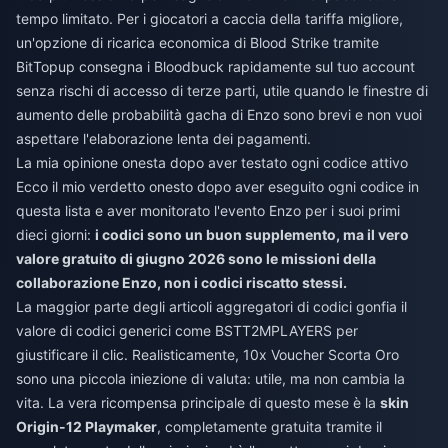
tempo limitato. Per i giocatori a caccia della tariffa migliore,
un'opzione di
ricarica economica di Blood Strike
tramite
BitTopup consegna i Bloodbuck rapidamente sul tuo account
senza rischi di accesso di terze parti, utile quando le finestre di
aumento delle probabilità gacha di Enzo sono brevi e non vuoi
aspettare l'elaborazione lenta dei pagamenti.
La mia opinione onesta dopo aver testato ogni codice attivo
Ecco il mio verdetto onesto dopo aver eseguito ogni codice in
questa lista e aver monitorato l'evento Enzo per i suoi primi
dieci giorni:
i codici sono un buon supplemento, ma il vero
valore gratuito di giugno 2026 sono le missioni della
collaborazione Enzo, non i codici riscatto stessi.
La maggior parte degli articoli aggregatori di codici gonfia il
valore di codici generici come BSTT2MPLAYERS per
giustificare il clic. Realisticamente, 10x Voucher Scorta Oro
sono una piccola iniezione di valuta: utile, ma non cambia la
vita. La vera ricompensa principale di questo mese è la
skin
Origin-12 Playmaker
, completamente gratuita tramite il