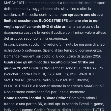
MARCH21ST a meno che tu non stia facendo dei test: i rapporti
della community suggeriscono che sia vicino o oltre la
scadenza. E la scelta controversa:
non sprecare uno slot del
limite di sessione su BLOODSTRIKEFB a meno che tu non
voglia specificamente RNG di skin arma
; la varianza della
ricompensa casuale lo rende il codice con il minor valore atteso
del gruppo, secondo la mia esperienza.
In conclusione: i codici richiedono 5 minuti. Le missioni di Enzo
richiedono 5 settimane. Spendi il tuo tempo di conseguenza.
Domande frequenti sui codici di Blood Strike di giugno 2026
Quali sono gli ultimi codici riscatto di Blood Strike per
giugno 2026?
I codici attivi verificati sono BSTT2MPLAYERS
(Voucher Scorta Oro x10), TYSTRIKERS, BSREWARD10K,
5MSTRIKERS (richiede livello 5, skin MP155 Chrome),
BLOODSTRIKEFB e il probabilmente in scadenza MARCH21ST.
Non esistono codici specifici per Enzo al momento.
Come riscatto i codici in Blood Strike?
Completa prima il
tutorial e una partita BR, quindi apri la scheda Eventi in-game,
individua il campo Codice Riscatto, digita il tuo codice TUTTO