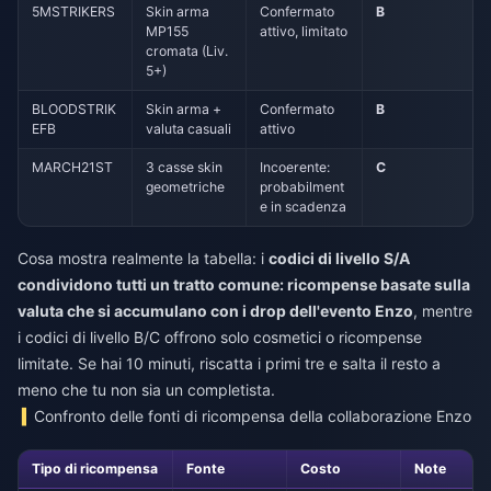
5MSTRIKERS
Skin arma
Confermato
B
MP155
attivo, limitato
cromata (Liv.
5+)
BLOODSTRIK
Skin arma +
Confermato
B
EFB
valuta casuali
attivo
MARCH21ST
3 casse skin
Incoerente:
C
geometriche
probabilment
e in scadenza
Cosa mostra realmente la tabella: i
codici di livello S/A
condividono tutti un tratto comune: ricompense basate sulla
valuta che si accumulano con i drop dell'evento Enzo
, mentre
i codici di livello B/C offrono solo cosmetici o ricompense
limitate. Se hai 10 minuti, riscatta i primi tre e salta il resto a
meno che tu non sia un completista.
Confronto delle fonti di ricompensa della collaborazione Enzo
Tipo di ricompensa
Fonte
Costo
Note