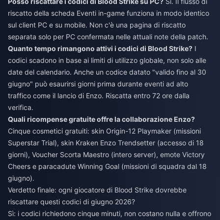
Posso riscattare i codici di Blood Strike su PC?
Sì. Il flusso di
riscatto della scheda Eventi in-game funziona in modo identico
sul client PC e su mobile. Non c'è una pagina di riscatto
separata solo per PC confermata nelle attuali note della patch.
Quanto tempo rimangono attivi i codici di Blood Strike?
I
codici scadono in base ai limiti di utilizzo globale, non solo alle
date del calendario. Anche un codice datato "valido fino al 30
giugno" può esaurirsi giorni prima durante eventi ad alto
traffico come il lancio di Enzo. Riscatta entro 72 ore dalla
verifica.
Quali ricompense gratuite offre la collaborazione Enzo?
Cinque cosmetici gratuiti: skin Origin-12 Playmaker (missioni
Superstar Trial), skin Kraken Enzo Trendsetter (accesso di 18
giorni), Voucher Scorta Maestro (intero server), emote Victory
Cheers e paracadute Winning Goal (missioni di squadra dal 18
giugno).
Verdetto finale: ogni giocatore di Blood Strike dovrebbe
riscattare questi codici di giugno 2026?
Sì: i codici richiedono cinque minuti, non costano nulla e offrono