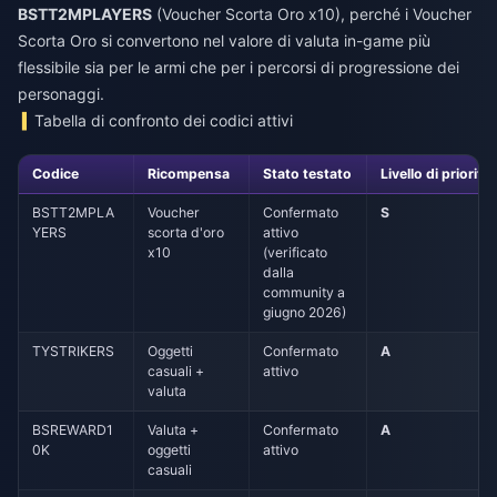
BSTT2MPLAYERS
(Voucher Scorta Oro x10), perché i Voucher
Scorta Oro si convertono nel valore di valuta in-game più
flessibile sia per le armi che per i percorsi di progressione dei
personaggi.
Tabella di confronto dei codici attivi
Codice
Ricompensa
Stato testato
Livello di priorità
BSTT2MPLA
Voucher
Confermato
S
YERS
scorta d'oro
attivo
x10
(verificato
dalla
community a
giugno 2026)
TYSTRIKERS
Oggetti
Confermato
A
casuali +
attivo
valuta
BSREWARD1
Valuta +
Confermato
A
0K
oggetti
attivo
casuali