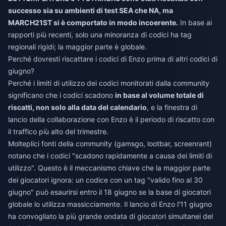
successo sia su ambienti di test SEA che NA, ma
MARCH21ST si è comportato in modo incoerente.
In base ai
rapporti più recenti, solo una minoranza di codici ha tag
regionali rigidi; la maggior parte è globale.
Perché dovresti riscattare i codici di Enzo prima di altri codici di
giugno?
Perché i limiti di utilizzo dei codici monitorati dalla community
significano che i codici scadono
in base al volume totale di
riscatti, non solo alla data del calendario
, e la finestra di
lancio della collaborazione con Enzo è il periodo di riscatto con
il traffico più alto del trimestre.
Molteplici fonti della community (gamsgo, lootbar, screenrant)
notano che i codici "scadono rapidamente a causa dei limiti di
utilizzo". Questo è il meccanismo chiave che la maggior parte
dei giocatori ignora: un codice con un tag "valido fino al 30
giugno" può esaurirsi entro il 18 giugno se la base di giocatori
globale lo utilizza massicciamente. Il lancio di Enzo l'11 giugno
ha convogliato la più grande ondata di giocatori simultanei del