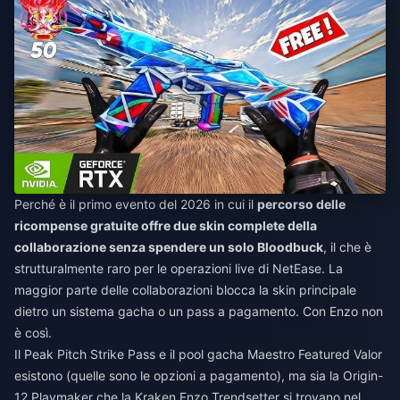
Perché è il primo evento del 2026 in cui il
percorso delle
ricompense gratuite offre due skin complete della
collaborazione senza spendere un solo Bloodbuck
, il che è
strutturalmente raro per le operazioni live di NetEase. La
maggior parte delle collaborazioni blocca la skin principale
dietro un sistema gacha o un pass a pagamento. Con Enzo non
è così.
Il Peak Pitch Strike Pass e il pool gacha Maestro Featured Valor
esistono (quelle sono le opzioni a pagamento), ma sia la Origin-
12 Playmaker che la Kraken Enzo Trendsetter si trovano nel