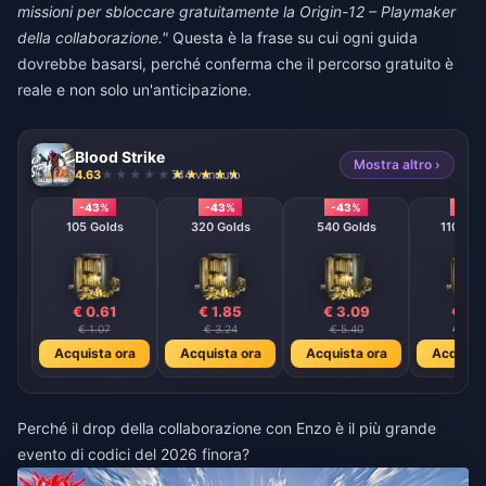
missioni per sbloccare gratuitamente la Origin-12 – Playmaker
della collaborazione."
Questa è la frase su cui ogni guida
dovrebbe basarsi, perché conferma che il percorso gratuito è
reale e non solo un'anticipazione.
Blood Strike
Mostra altro ›
4.63
744 venduto
-43%
-43%
-43%
-43
105 Golds
320 Golds
540 Golds
1100 Go
€ 0.61
€ 1.85
€ 3.09
€ 6.1
€ 1.07
€ 3.24
€ 5.40
€ 10.8
Acquista ora
Acquista ora
Acquista ora
Acquista
Perché il drop della collaborazione con Enzo è il più grande
evento di codici del 2026 finora?