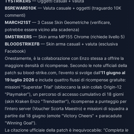
TYSTRIKERS
— Oggetti casuali + valuta
BSREWARD10K
— Valuta casuale + oggetti (traguardo 10K
commenti)
MARCH21ST
— 3 Casse Skin Geometriche (verificare,
potrebbe essere vicino alla scadenza)
5MSTRIKERS
— Skin arma MP155 Chrome (richiede livello 5)
BLOODSTRIKEFB
— Skin arma casuali + valuta (esclusiva
Facebook)
Onestamente, è la collaborazione con Enzo stessa a offrire la
maggiore densità di ricompense. Secondo le note ufficiali della
patch su blood-strike.com, l'evento si svolge dall'
11 giugno al
19 luglio 2026
e include quattro flussi di ricompense gratuite:
missioni "Superstar Trial" (sbloccano la skin collab Origin-12
"Playmaker"), un percorso di accesso cumulativo di 18 giorni
(skin Kraken Enzo "Trendsetter"), ricompense a punteggio per
l'intero server (Voucher Scorta Maestro) e missioni di squadra a
partire dal 18 giugno (emote "Victory Cheers" + paracadute
"Winning Goal").
La citazione ufficiale della patch è inequivocabile:
"Completa le