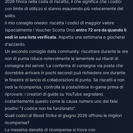
2026 finora nella coda di riscatto, il che significa che i codici
con limite di utilizzo si stanno esaurendo più velocemente del
solito.
Il mio consiglio onesto: riscatta i codici di maggior valore
(specialmente i Voucher Scorta Oro)
entro 72 ore da quando li
vedi in una lista verificata
. Aspetta una settimana e giocherai
d'azzardo.
Un secondo consiglio dalla community: riscattare durante le ore
non di punta riduce notevolmente le lamentele sui ritardi di
consegna del server. La conferma di consegna via posta che
dovrebbe arrivare in pochi secondi può richiedere ore durante
le finestre di lancio di collaborazioni di punta. Se riscatti e non
vedi la ricompensa, controlla la posta/inbox in-game prima di
riprovare: i creatori di guide su YouTube segnalano
costantemente questo come la causa numero uno dei falsi
positivi "il codice non ha funzionato".
Quali codici di Blood Strike di giugno 2026 offrono le migliori
ricompense?
La massima densità di ricompense si trova con