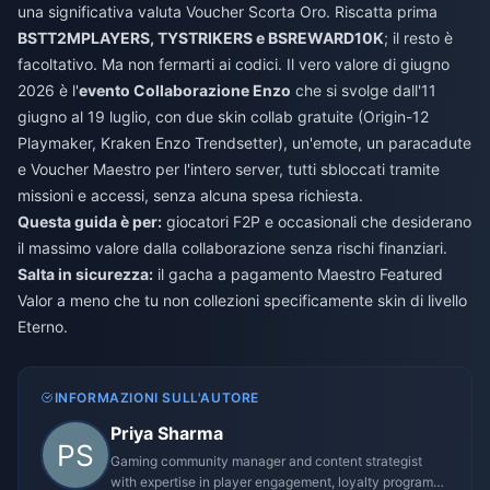
una significativa valuta Voucher Scorta Oro. Riscatta prima
BSTT2MPLAYERS, TYSTRIKERS e BSREWARD10K
; il resto è
facoltativo. Ma non fermarti ai codici. Il vero valore di giugno
2026 è l'
evento Collaborazione Enzo
che si svolge dall'11
giugno al 19 luglio, con due skin collab gratuite (Origin-12
Playmaker, Kraken Enzo Trendsetter), un'emote, un paracadute
e Voucher Maestro per l'intero server, tutti sbloccati tramite
missioni e accessi, senza alcuna spesa richiesta.
Questa guida è per:
giocatori F2P e occasionali che desiderano
il massimo valore dalla collaborazione senza rischi finanziari.
Salta in sicurezza:
il gacha a pagamento Maestro Featured
Valor a meno che tu non collezioni specificamente skin di livello
Eterno.
INFORMAZIONI SULL'AUTORE
Priya Sharma
Gaming community manager and content strategist
with expertise in player engagement, loyalty programs,