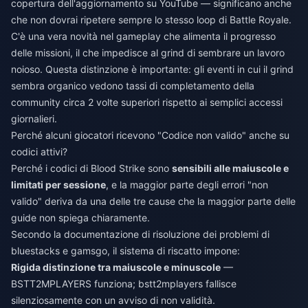
copertura dell'aggiornamento su YouTube — significano anche
che non dovrai ripetere sempre lo stesso loop di Battle Royale.
C'è una vera novità nel gameplay che alimenta il progresso
delle missioni, il che impedisce al grind di sembrare un lavoro
noioso. Questa distinzione è importante: gli eventi in cui il grind
sembra organico vedono tassi di completamento della
community circa 2 volte superiori rispetto ai semplici accessi
giornalieri.
Perché alcuni giocatori ricevono "Codice non valido" anche su
codici attivi?
Perché i codici di Blood Strike sono
sensibili alle maiuscole e
limitati per sessione
, e la maggior parte degli errori "non
valido" deriva da una delle tre cause che la maggior parte delle
guide non spiega chiaramente.
Secondo la documentazione di risoluzione dei problemi di
bluestacks e gamsgo, il sistema di riscatto impone:
Rigida distinzione tra maiuscole e minuscole
—
BSTT2MPLAYERS funziona; bstt2mplayers fallisce
silenziosamente con un avviso di non validità.