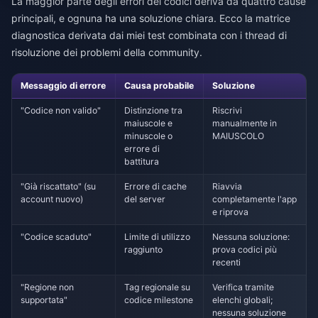
La maggior parte degli errori dei codici deriva da quattro cause
principali, e ognuna ha una soluzione chiara. Ecco la matrice
diagnostica derivata dai miei test combinata con i thread di
risoluzione dei problemi della community.
Messaggio di errore
Causa probabile
Soluzione
"Codice non valido"
Distinzione tra
Riscrivi
maiuscole e
manualmente in
minuscole o
MAIUSCOLO
errore di
battitura
"Già riscattato" (su
Errore di cache
Riavvia
account nuovo)
del server
completamente l'app
e riprova
"Codice scaduto"
Limite di utilizzo
Nessuna soluzione:
raggiunto
prova codici più
recenti
"Regione non
Tag regionale su
Verifica tramite
supportata"
codice milestone
elenchi globali;
nessuna soluzione