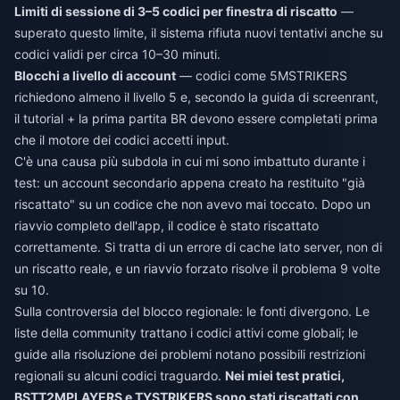
Limiti di sessione di 3–5 codici per finestra di riscatto
—
superato questo limite, il sistema rifiuta nuovi tentativi anche su
codici validi per circa 10–30 minuti.
Blocchi a livello di account
— codici come 5MSTRIKERS
richiedono almeno il livello 5 e, secondo la guida di screenrant,
il tutorial + la prima partita BR devono essere completati prima
che il motore dei codici accetti input.
C'è una causa più subdola in cui mi sono imbattuto durante i
test: un account secondario appena creato ha restituito "già
riscattato" su un codice che non avevo mai toccato. Dopo un
riavvio completo dell'app, il codice è stato riscattato
correttamente. Si tratta di un errore di cache lato server, non di
un riscatto reale, e un riavvio forzato risolve il problema 9 volte
su 10.
Sulla controversia del blocco regionale: le fonti divergono. Le
liste della community trattano i codici attivi come globali; le
guide alla risoluzione dei problemi notano possibili restrizioni
regionali su alcuni codici traguardo.
Nei miei test pratici,
BSTT2MPLAYERS e TYSTRIKERS sono stati riscattati con