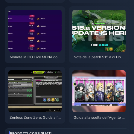
di Delta Force | Agosto 2026
e per le audizioni di Supernova
X 2026 (Sconto del 12-23%)
Monete MICO Live MENA dopo
Note della patch S15.a di Hono
la v5.2: Le offerte più economi
r of Kings | Agosto 2026
che del 2026
Zenless Zone Zero: Guida all'O
Guida alla scelta dell'Agente gr
perazione Bagel | Agosto 2026
atuito in ZZZ 3.1 | Agosto 2026
PRODOTTI CONSIGLIATI