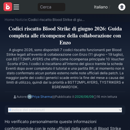
Cerca
Italiano
/
Home
/
Notizie
/
Codici riscatto Blood Strike di giugno 2026: Guida completa alle ricompense della collaborazione con Enzo
Codici riscatto Blood Strike di giugno 2026: Guida
completa alle ricompense della collaborazione con
Enzo
A giugno 2026, sono disponibili 7 codici riscatto funzionanti per Blood
Strike legati all'evento di collaborazione con Enzo (11 giugno – 19 luglio),
con BSTT2MPLAYERS che offre come ricompensa principale 10 Voucher
Scorta d'Oro. I codici si riscattano all'interno del gioco tramite la scheda
Eventi dopo aver completato il tutorial e una partita BR; al momento non è
stato confermato alcun portale esterno nelle note ufficiali della patch. La
maggior parte dei codici generici scade entro la fine del mese a causa dei
limiti di utilizzo, quindi dai la priorità a BSTT2MPLAYERS, TYSTRIKERS e
BSREWARD10K.
Autore:
Priya Sharma
Pubblicato il:
2026/06/09
16 min lettura
Indice dei contenuti
Ho verificato personalmente queste informazioni
confrontandole con le note ufficiali della patch di Blood Strike