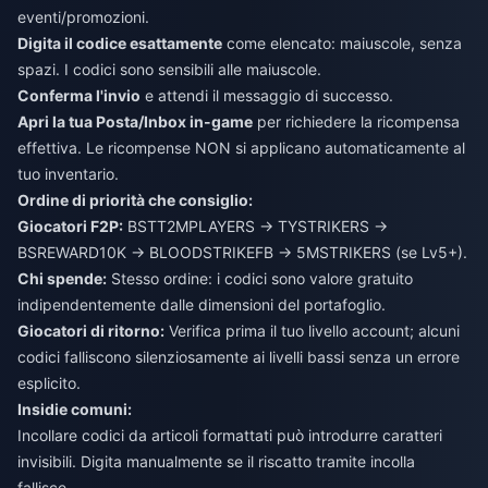
eventi/promozioni.
Digita il codice esattamente
come elencato: maiuscole, senza
spazi. I codici sono sensibili alle maiuscole.
Conferma l'invio
e attendi il messaggio di successo.
Apri la tua Posta/Inbox in-game
per richiedere la ricompensa
effettiva. Le ricompense NON si applicano automaticamente al
tuo inventario.
Ordine di priorità che consiglio:
Giocatori F2P:
BSTT2MPLAYERS → TYSTRIKERS →
BSREWARD10K → BLOODSTRIKEFB → 5MSTRIKERS (se Lv5+).
Chi spende:
Stesso ordine: i codici sono valore gratuito
indipendentemente dalle dimensioni del portafoglio.
Giocatori di ritorno:
Verifica prima il tuo livello account; alcuni
codici falliscono silenziosamente ai livelli bassi senza un errore
esplicito.
Insidie comuni:
Incollare codici da articoli formattati può introdurre caratteri
invisibili. Digita manualmente se il riscatto tramite incolla
fallisce.