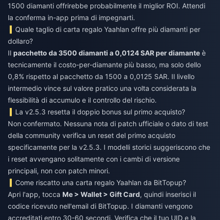
1500 diamanti offrirebbe probabilmente il miglior ROI. Attendi
la conferma in-app prima di impegnarti.
Quale taglio di carta regalo Yaahlan offre più diamanti per
dollaro?
Il
pacchetto da 3500 diamanti a 0,0124 SAR per diamante
è
tecnicamente il costo-per-diamante più basso, ma solo dello
0,8% rispetto al pacchetto da 1500 a 0,0125 SAR. Il livello
intermedio vince sul valore pratico una volta considerata la
flessibilità di accumulo e il controllo del rischio.
La v2.5.3 resetta il doppio bonus sul primo acquisto?
Non confermato. Nessuna nota di patch ufficiale o dato di test
della community verifica un reset del primo acquisto
specificamente per la v2.5.3. I modelli storici suggeriscono che
i reset avvengano solitamente con i cambi di versione
principali, non con patch minori.
Come riscatto una carta regalo Yaahlan da BitTopup?
Apri l'app, tocca
Me > Wallet > Gift Card
, quindi inserisci il
codice ricevuto nell'email di BitTopup. I diamanti vengono
accreditati entro 30-60 secondi. Verifica che il tuo UID e la