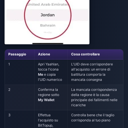
Passaggio
Azione
Cosa controllare
1
Apri Yaahlan,
L'UID deve corrispondere
tocca l'icona
all'acquisto: un errore di
Me
e copia
battitura comporta la
l'UID numerico
mancata consegna
2
Conferma la
La mancata corrispondenza
regione sotto
della regione è la causa
My Wallet
principale dei fallimenti nelle
ricariche
3
Effettua
Controlla bene che il taglio
l'acquisto su
corrisponda al tuo piano
BitTopup,