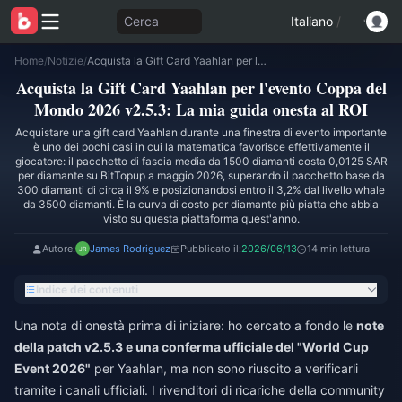
Cerca
Italiano
/
Home
/
Notizie
/
Acquista la Gift Card Yaahlan per l'evento Coppa del Mondo 2026 v2.5.3: La mia guida onesta al ROI
Acquista la Gift Card Yaahlan per l'evento Coppa del
Mondo 2026 v2.5.3: La mia guida onesta al ROI
Acquistare una gift card Yaahlan durante una finestra di evento importante
è uno dei pochi casi in cui la matematica favorisce effettivamente il
giocatore: il pacchetto di fascia media da 1500 diamanti costa 0,0125 SAR
per diamante su BitTopup a maggio 2026, superando il pacchetto base da
300 diamanti di circa il 9% e posizionandosi entro il 3,2% dal livello whale
da 3500 diamanti. È la curva di costo per diamante più piatta che abbia
visto su questa piattaforma quest'anno.
Autore:
James Rodriguez
Pubblicato il:
2026/06/13
14 min lettura
Indice dei contenuti
Una nota di onestà prima di iniziare: ho cercato a fondo le
note
della patch v2.5.3 e una conferma ufficiale del "World Cup
Event 2026"
per Yaahlan, ma non sono riuscito a verificarli
tramite i canali ufficiali. I rivenditori di ricariche della community