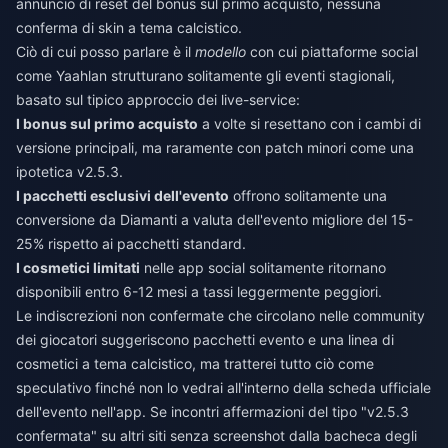
annuncio di reset del bonus sul primo acquisto, nessuna
conferma di skin a tema calcistico.
Ciò di cui posso parlare è il
modello
con cui piattaforme social
come Yaahlan strutturano solitamente gli eventi stagionali,
basato sul tipico approccio dei live-service:
I bonus sul primo acquisto
a volte si resettano con i cambi di
versione principali, ma raramente con patch minori come una
ipotetica v2.5.3.
I pacchetti esclusivi dell'evento
offrono solitamente una
conversione da Diamanti a valuta dell'evento migliore del 15-
25% rispetto ai pacchetti standard.
I cosmetici limitati
nelle app social solitamente ritornano
disponibili entro 6-12 mesi a tassi leggermente peggiori.
Le indiscrezioni non confermate che circolano nelle community
dei giocatori suggeriscono pacchetti evento e una linea di
cosmetici a tema calcistico, ma tratterei tutto ciò come
speculativo finché non lo vedrai all'interno della scheda ufficiale
dell'evento nell'app. Se incontri affermazioni del tipo "v2.5.3
confermata" su altri siti senza screenshot dalla bacheca degli