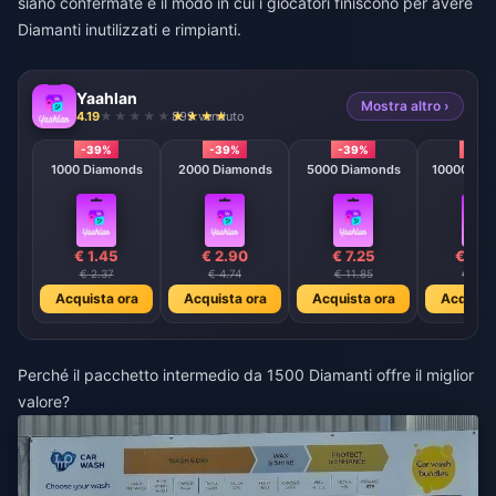
siano confermate è il modo in cui i giocatori finiscono per avere
Diamanti inutilizzati e rimpianti.
Yaahlan
Mostra altro ›
4.19
899 venduto
-39%
-39%
-39%
-39
1000 Diamonds
2000 Diamonds
5000 Diamonds
10000 Dia
€ 1.45
€ 2.90
€ 7.25
€ 14.
€ 2.37
€ 4.74
€ 11.85
€ 23.7
Acquista ora
Acquista ora
Acquista ora
Acquista
Perché il pacchetto intermedio da 1500 Diamanti offre il miglior
valore?