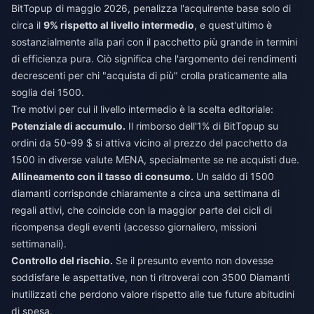
BitTopup di maggio 2026, penalizza l'acquirente base solo di
circa il
9% rispetto al livello intermedio
, e quest'ultimo è
sostanzialmente alla pari con il pacchetto più grande in termini
di efficienza pura. Ciò significa che l'argomento dei rendimenti
decrescenti per chi "acquista di più" crolla praticamente alla
soglia dei 1500.
Tre motivi per cui il livello intermedio è la scelta editoriale:
Potenziale di accumulo.
Il rimborso dell'1% di BitTopup su
ordini da 50-99 $ si attiva vicino al prezzo del pacchetto da
1500 in diverse valute MENA, specialmente se ne acquisti due.
Allineamento con il tasso di consumo.
Un saldo di 1500
diamanti corrisponde chiaramente a circa una settimana di
regali attivi, che coincide con la maggior parte dei cicli di
ricompensa degli eventi (accesso giornaliero, missioni
settimanali).
Controllo del rischio.
Se il presunto evento non dovesse
soddisfare le aspettative, non ti ritroverai con 3500 Diamanti
inutilizzati che perdono valore rispetto alle tue future abitudini
di spesa.