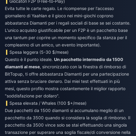
Giocatori F2P (Free-to-Play)
Evita tutte le carte regalo. Le ricompense per l'accesso
giornaliero di Yaahlan e il gioco nei mini-giochi coprono
abbastanza Diamanti per i regali sociali di base se sei costante.
L'unico acquisto giustificabile per un F2P è un pacchetto base
una tantum per coprire un momento specifico (la stanza per il
compleanno di un amico, un evento importante).
Spesa leggera (5-30 $/mese)
Questo è il punto ideale.
Un pacchetto intermedio da 1500
diamanti al mese
, sincronizzato con la finestra di rimborso di
BitTopup, ti offre abbastanza Diamanti per una partecipazione
attiva senza bruciare denaro. Dai miei test effettuati in più
mesi, questo profilo mostra costantemente il miglior rapporto
"soddisfazione per dollaro".
Spesa elevata / Whales (100 $+/mese)
Due pacchetti da 1500 diamanti si accumulano meglio di un
pacchetto da 3500 quando si considera la soglia di rimborso. Il
pacchetto da 3500 vince solo se stai effettuando una singola
transazione per superare una soglia fiscale/di conversione nella