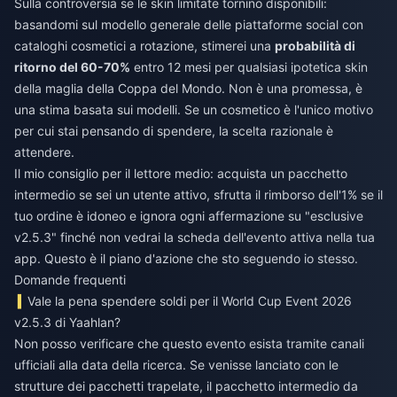
Sulla controversia se le skin limitate tornino disponibili:
basandomi sul modello generale delle piattaforme social con
cataloghi cosmetici a rotazione, stimerei una
probabilità di
ritorno del 60-70%
entro 12 mesi per qualsiasi ipotetica skin
della maglia della Coppa del Mondo. Non è una promessa, è
una stima basata sui modelli. Se un cosmetico è l'unico motivo
per cui stai pensando di spendere, la scelta razionale è
attendere.
Il mio consiglio per il lettore medio: acquista un pacchetto
intermedio se sei un utente attivo, sfrutta il rimborso dell'1% se il
tuo ordine è idoneo e ignora ogni affermazione su "esclusive
v2.5.3" finché non vedrai la scheda dell'evento attiva nella tua
app. Questo è il piano d'azione che sto seguendo io stesso.
Domande frequenti
Vale la pena spendere soldi per il World Cup Event 2026
v2.5.3 di Yaahlan?
Non posso verificare che questo evento esista tramite canali
ufficiali alla data della ricerca. Se venisse lanciato con le
strutture dei pacchetti trapelate, il pacchetto intermedio da