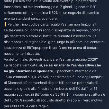
rarità più alta che la tua valuta dell'evento può permettersi.
Basandomi sul mio monitoraggio di 7 giorni, i giocatori F2P
solitamente ottengono circa il 62% di un negozio di scambio
evento standard senza spendere.
Perché il mio codice carta regalo Yaahlan non funziona?
Le tre cause più comuni sono discrepanza di regione, codice
già riscattato o errore di battitura durante l'inserimento. La
discrepanza di regione è di gran lunga la più comune: contatta
l'assistenza di BitTopup con il tuo ID ordine prima di tentare
nuovamente il riscatto.
Verdetto finale: dovresti ricaricare Yaahlan a maggio 2026?
La risposta verificata:
sì, se sei un utente Yaahlan attivo che
ha già intenzione di spendere
, il pacchetto intermedio da
1500 diamanti a 0,0125 SAR per diamante è uno degli acquisti
di Diamanti più convenienti disponibili, con un potenziale di
accumulo grazie alla finestra di rimborso dell'1% dall'1 al 31
maggio sugli ordini BitTopup da 50-99 $. Il risparmio strutturale
del 15-30% rispetto all'acquisto diretto in-app è il vero motivo
per utilizzare le carte regalo.