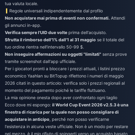
tua valuta locale.
Regole universali indipendentemente dal profilo
Non acquistare mai prima di eventi non confermati.
Attendi
gli annunci in-app.
Verifica sempre l'UID due volte
prima dell'acquisto.
Sfrutta il rimborso dell'1% dall'1 al 31 maggio
se il totale del
tuo ordine rientra nell'intervallo 50-99 $.
Non inseguire affermazioni su oggetti "limitati"
senza prove
tramite screenshot dall'app ufficiale.
Per i giocatori pronti a bloccare i prezzi attuali, i listini
prezzo
economico Yaahlan
su BitTopup riflettono i numeri di maggio
2026 citati in questo articolo: verifica solo i prezzi regionali al
momento del pagamento poiché le tariffe fluttuano.
La mia opinione onesta dopo aver confrontato ogni taglio
Ecco dove mi espongo:
il World Cup Event 2026 v2.5.3 è una
finestra di ricarica per la quale non posso consigliare di
acquistare in anticipo
, perché non posso verificarne
l'esistenza in alcuna veste ufficiale. Non è un modo per restare
nel mezzo, è il mio rifiuto di spingerti verso un acquisto basato