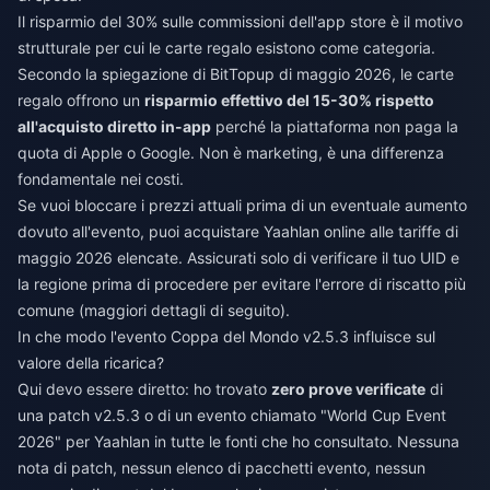
Il risparmio del 30% sulle commissioni dell'app store è il motivo
strutturale per cui le carte regalo esistono come categoria.
Secondo la spiegazione di BitTopup di maggio 2026, le carte
regalo offrono un
risparmio effettivo del 15-30% rispetto
all'acquisto diretto in-app
perché la piattaforma non paga la
quota di Apple o Google. Non è marketing, è una differenza
fondamentale nei costi.
Se vuoi bloccare i prezzi attuali prima di un eventuale aumento
dovuto all'evento, puoi
acquistare Yaahlan online
alle tariffe di
maggio 2026 elencate. Assicurati solo di verificare il tuo UID e
la regione prima di procedere per evitare l'errore di riscatto più
comune (maggiori dettagli di seguito).
In che modo l'evento Coppa del Mondo v2.5.3 influisce sul
valore della ricarica?
Qui devo essere diretto: ho trovato
zero prove verificate
di
una patch v2.5.3 o di un evento chiamato "World Cup Event
2026" per Yaahlan in tutte le fonti che ho consultato. Nessuna
nota di patch, nessun elenco di pacchetti evento, nessun