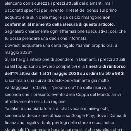
elencano con sicurezza i prezzi attuali dei diamanti, ma i
pacchetti specifici per l'evento, il reset del bonus sul primo
acquisto e le skin delle maglie da calcio rimangono
non
confermati al momento della stesura di questo articolo
.
Segnalerò chiaramente ogni affermazione speculativa, così che
tu possa prendere una decisione informata.
Dovresti acquistare una carta regalo Yaahlan proprio ora, a
maggio 2026?
Sì, se hai già intenzione di spendere in Diamanti, i prezzi attuali
su BitTopup sono davvero competitivi e la
finestra di rimborso
dell'1% attiva dall'1 al 31 maggio 2026 su ordini tra 50 e 99 $
si somma a una curva di costo-per-diamante già molto
vantaggiosa. Tuttavia, il "proprio ora" ha delle riserve, a
seconda che il presunto evento della Coppa del Mondo arrivi
effettivamente nella tua regione.
Yaahlan è una piattaforma di chat vocale e mini-giochi,
secondo la descrizione ufficiale su Google Play, dove i Diamanti
finanziano regali virtuali, privilegi nelle stanze e cosmetici
stagionali. L'economia è basata sui regali, il che significa che i