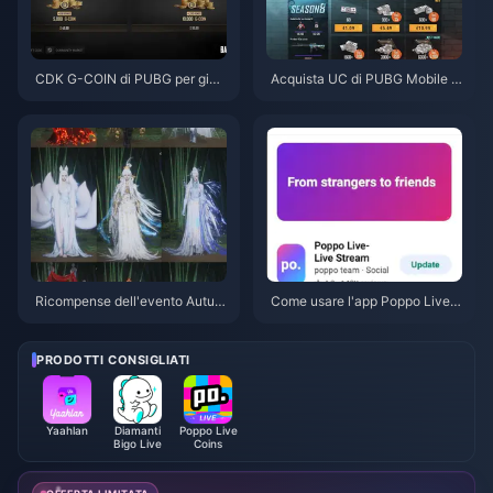
CDK G-COIN di PUBG per giug
Acquista UC di PUBG Mobile a
no 2026: la doppia promo da 9
basso prezzo per la collaborazi
1,43 $ conviene davvero?
one con Naruto Shippuden (lug
lio 2026): costi, i migliori pacch
etti e ricariche sicure
Ricompense dell'evento Autun
Come usare l'app Poppo Live:
no tra i monti di Where Winds
Guida completa per principianti
Meet - Luglio 2026: Elenco co
| Luglio 2026
mpleto, valuta e priorità
PRODOTTI CONSIGLIATI
Yaahlan
Diamanti
Poppo Live
Bigo Live
Coins