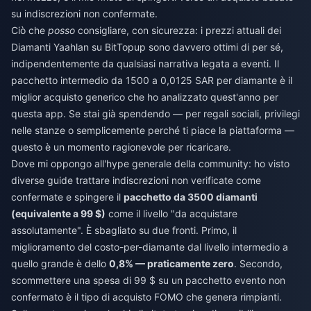
su indiscrezioni non confermate.
Ciò che
posso
consigliare, con sicurezza: i prezzi attuali dei
Diamanti Yaahlan su BitTopup sono davvero ottimi di per sé,
indipendentemente da qualsiasi narrativa legata a eventi. Il
pacchetto intermedio da 1500 a 0,0125 SAR per diamante è il
miglior acquisto generico che ho analizzato quest'anno per
questa app. Se stai già spendendo — per regali sociali, privilegi
nelle stanze o semplicemente perché ti piace la piattaforma —
questo è un momento ragionevole per ricaricare.
Dove mi oppongo all'hype generale della community: ho visto
diverse guide trattare indiscrezioni non verificate come
confermate e spingere il
pacchetto da 3500 diamanti
(equivalente a 99 $)
come il livello "da acquistare
assolutamente". È sbagliato su due fronti. Primo, il
miglioramento del costo-per-diamante dal livello intermedio a
quello grande è dello
0,8% — praticamente zero
. Secondo,
scommettere una spesa di 99 $ su un pacchetto evento non
confermato è il tipo di acquisto FOMO che genera rimpianti.