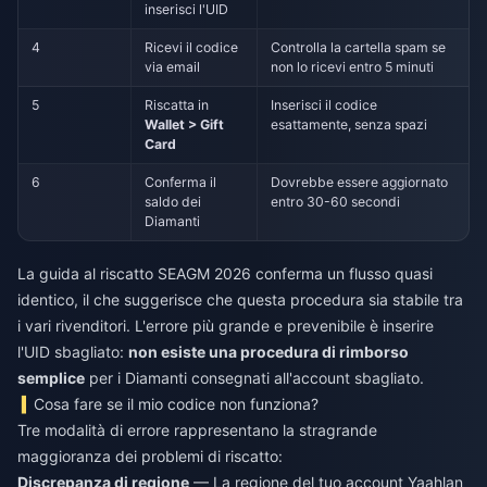
inserisci l'UID
4
Ricevi il codice
Controlla la cartella spam se
via email
non lo ricevi entro 5 minuti
5
Riscatta in
Inserisci il codice
Wallet > Gift
esattamente, senza spazi
Card
6
Conferma il
Dovrebbe essere aggiornato
saldo dei
entro 30-60 secondi
Diamanti
La guida al riscatto SEAGM 2026 conferma un flusso quasi
identico, il che suggerisce che questa procedura sia stabile tra
i vari rivenditori. L'errore più grande e prevenibile è inserire
l'UID sbagliato:
non esiste una procedura di rimborso
semplice
per i Diamanti consegnati all'account sbagliato.
Cosa fare se il mio codice non funziona?
Tre modalità di errore rappresentano la stragrande
maggioranza dei problemi di riscatto:
Discrepanza di regione
— La regione del tuo account Yaahlan