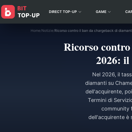
DIRECT TOP-UP
GAME
CA
Home
/
Notizie
/
Ricorso contro
2026: il
Nel 2026, il ta
diamanti su Chamet
dell'acquirente, p
Termini di Serviz
community f
dell'acquirente è