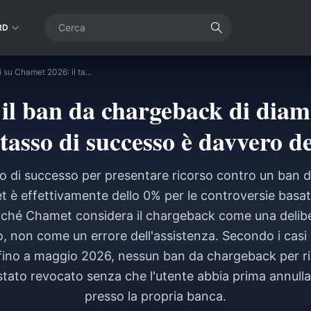
RD
Ricorso contro il ban da chargeback di diamanti su Chamet 2026: il tasso di successo è davvero dello 0%?
 il ban da chargeback di dia
 tasso di successo è davvero 
sso di successo per presentare ricorso contro un ban 
 è effettivamente dello 0% per le controversie basa
oiché Chamet considera il chargeback come una delibe
io, non come un errore dell'assistenza. Secondo i casi
ino a maggio 2026, nessun ban da chargeback per 
 stato revocato senza che l'utente abbia prima annulla
presso la propria banca.