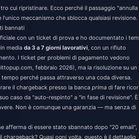
tro cui ripristinare. Ecco perché il passaggio "annulla
è l'unico meccanismo che sblocca qualsiasi revisione.
ti bannati
ufficiale con un ticket di prova e ho documentato i tem
o in media
da 3 a 7 giorni lavorativi
, con un rifiuto
amento. I ticket per problemi di pagamento vedono
bittopup.com, febbraio 2026), ma la risoluzione su un
iù tempo perché passa attraverso una coda diversa.
itirare il chargeback presso la banca
prima
di fare rico
 suo caso da "auto-respinto" a "in fase di revisione". È
a avere. Non è comunque una garanzia — ma senza di
he afferma di essere stato sbannato dopo "20 email",
l chargeback? Quasi ogni volta, questo è il dettaglio