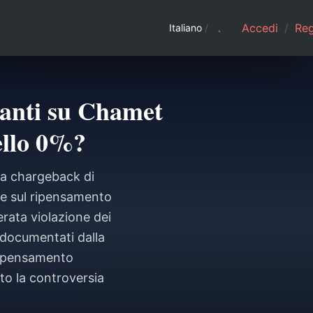
Accedi
/
Regi
Italiano
/
manti su Chamet
dello 0%?
da chargeback di
te sul ripensamento
rata violazione dei
 documentati dalla
ripensamento
to la controversia