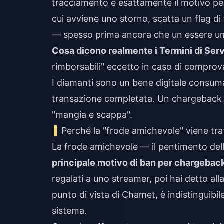
tracciamento è esattamente il motivo per
cui avviene uno storno, scatta un flag di
— spesso prima ancora che un essere u
Cosa dicono realmente i Termini di Serv
rimborsabili" eccetto in caso di comprov
I diamanti sono un bene digitale consuma
transazione completata. Un chargeback d
"mangia e scappa".
Perché la "frode amichevole" viene tr
La frode amichevole — il pentimento del
principale motivo di ban per chargebac
regalati a uno streamer, poi hai detto al
punto di vista di Chamet, è indistinguibile
sistema.