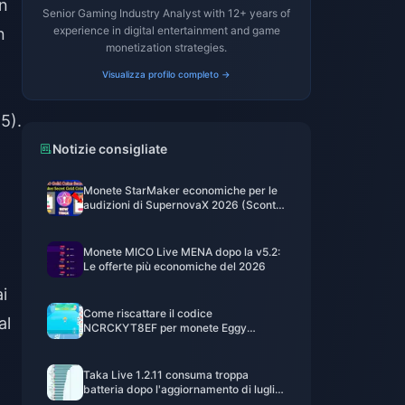
in
Senior Gaming Industry Analyst with 12+ years of
experience in digital entertainment and game
n
monetization strategies.
Visualizza profilo completo →
5).
Notizie consigliate
Monete StarMaker economiche per le
audizioni di SupernovaX 2026 (Sconto
del 12-23%)
Monete MICO Live MENA dopo la v5.2:
Le offerte più economiche del 2026
i
Come riscattare il codice
al
NCRCKYT8EF per monete Eggy
gratuite (ago 2026)
Taka Live 1.2.11 consuma troppa
batteria dopo l'aggiornamento di luglio
2026? Cause e soluzioni