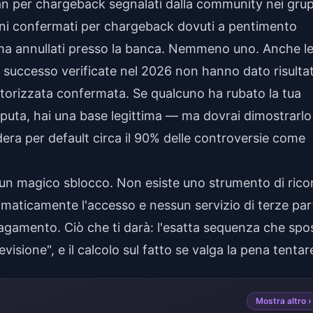
an per chargeback segnalati dalla community nei grup
tini confermati per chargeback dovuti a pentimento
rima annullati presso la banca. Nemmeno uno. Anche l
i successo verificate nel 2026 non hanno dato risultat
torizzata confermata. Se qualcuno ha rubato la tua
aputa, hai una base legittima — ma dovrai dimostrarlo
a per default circa il 90% delle controversie come
 un magico sblocco. Non esiste uno strumento di rico
omaticamente l'accesso e nessun servizio di terze par
pagamento. Ciò che ti darà: l'esatta sequenza che spo
visione", e il calcolo sul fatto se valga la pena tentar
Mostra altro ›