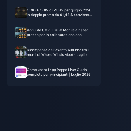
r
CDK G-COIN di PUBG per giugno 2026:
la doppia promo da 91,43 $ conviene
davvero?
Acquista UC di PUBG Mobile a basso
prezzo per la collaborazione con
Naruto Shippuden (luglio 2026): costi, i
migliori pacchetti e ricariche sicure
Ricompense dell'evento Autunno tra i
monti di Where Winds Meet - Luglio
2026: Elenco completo, valuta e
priorità
Come usare l'app Poppo Live: Guida
completa per principianti | Luglio 2026