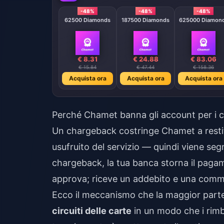
-48%
-48%
-48%
62500 Diamonds
187500 Diamonds
625000 Diamon
€ 8.31
€ 24.88
€ 83.06
€ 15.84
€ 47.44
€ 158.36
Acquista ora
Acquista ora
Acquista ora
Perché Chamet banna gli account per i 
Un chargeback costringe Chamet a restit
usufruito del servizio — quindi viene s
chargeback, la tua banca storna il pag
approva; riceve un addebito e una commi
Ecco il meccanismo che la maggior parte
circuiti delle carte
in un modo che i rimb