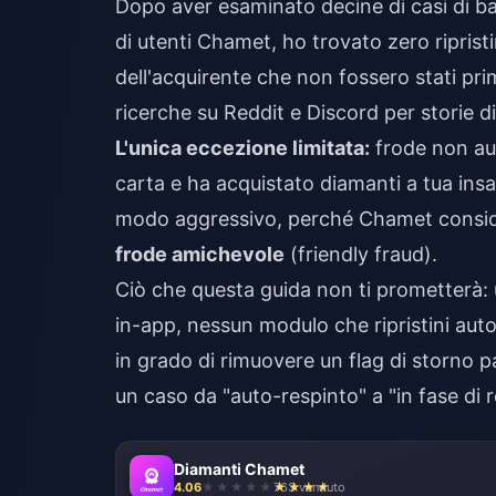
Dopo aver esaminato decine di casi di b
di utenti Chamet, ho trovato zero ripris
dell'acquirente che non fossero stati p
ricerche su Reddit e Discord per storie d
L'unica eccezione limitata:
frode non au
carta e ha acquistato diamanti a tua ins
modo aggressivo, perché Chamet consider
frode amichevole
(friendly fraud).
Ciò che questa guida non ti prometterà:
in-app, nessun modulo che ripristini aut
in grado di rimuovere un flag di storno 
un caso da "auto-respinto" a "in fase di re
Diamanti Chamet
4.06
763 venduto