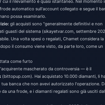
 cui il rilevamento è quasi istantaneo. Nel momento 
 frode automatico sull'account collegato e segue il ba
mano possa esaminarlo.
izio:
gli acquisti sono "generalmente definitivi e non
ati guasti del sistema (sikayetvar.com, settembre 202
bile. Una volta spesi o regalati, Chamet considera la
opo il consumo viene visto, da parte loro, come un
attata come furto
l'acquirente mascherato da controversia — è il
k
(bittopup.com). Hai acquistato 10.000 diamanti, li ha
la tua banca che non avevi autorizzato l'operazione. D
 da una frode, e i diamanti regalati sono già usciti dal