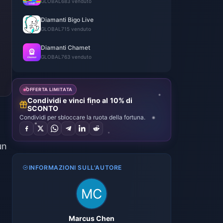
GLOBAL
683 venduto
Diamanti Bigo Live
GLOBAL
715 venduto
Diamanti Chamet
GLOBAL
763 venduto
OFFERTA LIMITATA
Condividi e vinci fino al 10% di
SCONTO
Condividi per sbloccare la ruota della fortuna.
un
INFORMAZIONI SULL'AUTORE
i
Marcus Chen