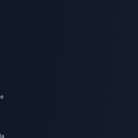
ne
a
la