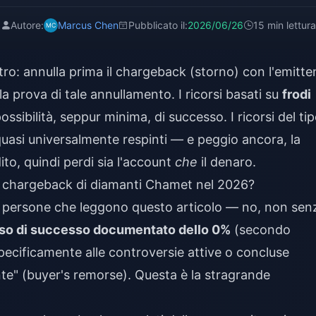
Autore:
Marcus Chen
Pubblicato il:
2026/06/26
15 min lettura
etro: annulla prima il chargeback (storno) con l'emitte
la prova di tale annullamento. I ricorsi basati su
frodi
sibilità, seppur minima, di successo. I ricorsi del ti
 quasi universalmente respinti — e peggio ancora, la
o, quindi perdi sia l'account
che
il denaro.
da chargeback di diamanti Chamet nel 2026?
e persone che leggono questo articolo — no, non sen
so di successo documentato dello 0%
(secondo
ecificamente alle controversie attive o concluse
te" (buyer's remorse). Questa è la stragrande