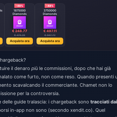
-48%
-48%
ds
1875000
3750000
Diamonds
Diamonds
€ 248.77
€ 497.11
€ 474.26
€ 947.70
Acquista ora
Acquista ora
chargeback?
uire il denaro
più
le commissioni, dopo che hai già
egnalato come furto, non come reso. Quando presenti 
amento scavalcando il commerciante. Chamet non lo
ssione per la controversia.
 delle guide tralascia: i chargeback sono
tracciati da
orsi in-app non sono (secondo xendit.co). Quel