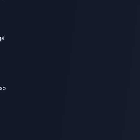
pi
rso