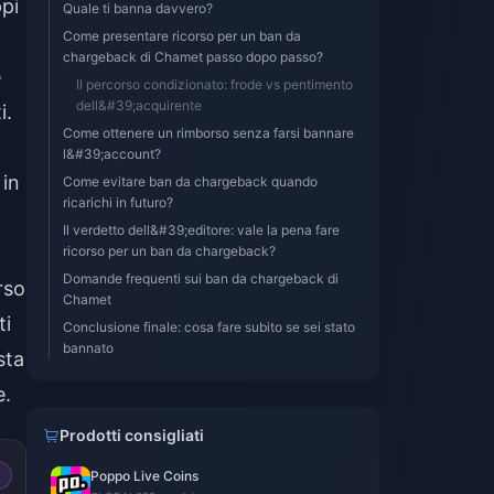
pi
Quale ti banna davvero?
Come presentare ricorso per un ban da
chargeback di Chamet passo dopo passo?
e
Il percorso condizionato: frode vs pentimento
dell&#39;acquirente
i.
Come ottenere un rimborso senza farsi bannare
l&#39;account?
 in
Come evitare ban da chargeback quando
ricarichi in futuro?
Il verdetto dell&#39;editore: vale la pena fare
ricorso per un ban da chargeback?
Domande frequenti sui ban da chargeback di
rso
Chamet
ti
Conclusione finale: cosa fare subito se sei stato
bannato
sta
e.
Prodotti consigliati
Poppo Live Coins