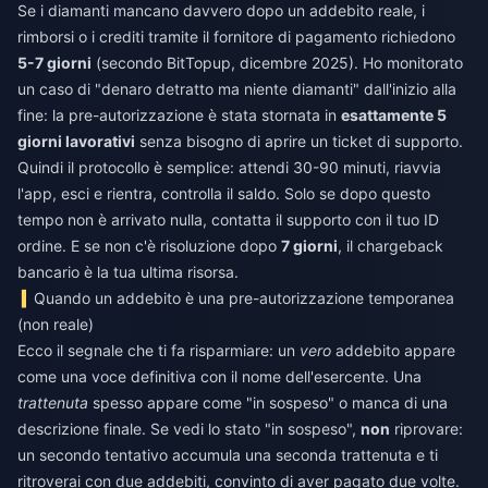
Se i diamanti mancano davvero dopo un addebito reale, i
rimborsi o i crediti tramite il fornitore di pagamento richiedono
5-7 giorni
(secondo BitTopup, dicembre 2025). Ho monitorato
un caso di "denaro detratto ma niente diamanti" dall'inizio alla
fine: la pre-autorizzazione è stata stornata in
esattamente 5
giorni lavorativi
senza bisogno di aprire un ticket di supporto.
Quindi il protocollo è semplice: attendi 30-90 minuti, riavvia
l'app, esci e rientra, controlla il saldo. Solo se dopo questo
tempo non è arrivato nulla, contatta il supporto con il tuo ID
ordine. E se non c'è risoluzione dopo
7 giorni
, il chargeback
bancario è la tua ultima risorsa.
Quando un addebito è una pre-autorizzazione temporanea
(non reale)
Ecco il segnale che ti fa risparmiare: un
vero
addebito appare
come una voce definitiva con il nome dell'esercente. Una
trattenuta
spesso appare come "in sospeso" o manca di una
descrizione finale. Se vedi lo stato "in sospeso",
non
riprovare:
un secondo tentativo accumula una seconda trattenuta e ti
ritroverai con due addebiti, convinto di aver pagato due volte.