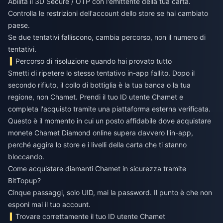
Abilita il 3D Secure / OTP con l'emittente della tua carta.
Controlla le restrizioni dell'account dello store se hai cambiato
paese.
Se due tentativi falliscono, cambia percorso, non il numero di
tentativi.
Percorso di risoluzione quando hai provato tutto
Smetti di ripetere lo stesso tentativo in-app fallito. Dopo il
secondo rifiuto, il collo di bottiglia è la tua banca o la tua
regione, non Chamet. Prendi il tuo ID utente Chamet e
completa l'acquisto tramite una piattaforma esterna verificata.
Questo è il momento in cui un posto affidabile dove
acquistare
monete Chamet Diamond online
supera davvero l'in-app,
perché aggira lo store e i livelli della carta che ti stanno
bloccando.
Come acquistare diamanti Chamet in sicurezza tramite
BitTopup?
Cinque passaggi, solo UID, mai la password. Il punto è che non
esponi mai il tuo account.
Trovare correttamente il tuo ID utente Chamet