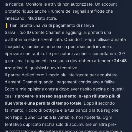
la ricarica. Monitora le attività non autorizzate. Un account
protetto riduce anche il rumore dei segnali antifrode che
innescano i rifiuti lato store.
Tieni pronta una via di pagamento di riserva
Salva il tuo ID utente Chamet e aggiungi ai preferiti una
piattaforma esterna verificata. Quando l'in-app fallisce durante
l'acquisto, cambierai percorso in pochi secondi invece di
riprovare con rabbia. Le pre-autorizzazioni si cancellano in 3-7
giorni, ma i pagamenti in sospeso dovrebbero attendere
24-48
ore
prima di qualsiasi nuovo tentativo.
Il parere dell'editore: il modo più intelligente per acquistare
diamanti Chamet quando i pagamenti continuano a fallire
Ecco la mia opinione onesta dopo aver risolto decine di questi
casi:
riprovare lo stesso pagamento in-app rifiutato più di
due volte è una perdita di tempo totale.
Dopo il secondo
fallimento, il collo di bottiglia è la tua banca o la tua regione,
non l'app, quindi cambia la variabile, non ripeterla. Ogni
tentativo duplicato rischia solo di accumulare un'altra pre-
autorizzazione e alimentare il panico che spinge le persone a