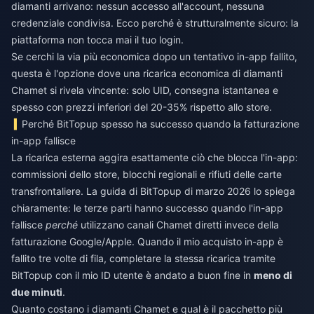
diamanti arrivano: nessun accesso all'account, nessuna
credenziale condivisa. Ecco perché è strutturalmente sicuro: la
piattaforma non tocca mai il tuo login.
Se cerchi la via più economica dopo un tentativo in-app fallito,
questa è l'opzione dove una
ricarica economica di diamanti
Chamet
si rivela vincente: solo UID, consegna istantanea e
spesso con prezzi inferiori del 20-35% rispetto allo store.
Perché BitTopup spesso ha successo quando la fatturazione
in-app fallisce
La ricarica esterna aggira esattamente ciò che blocca l'in-app:
commissioni dello store, blocchi regionali e rifiuti delle carte
transfrontaliere. La guida di BitTopup di marzo 2026 lo spiega
chiaramente: le terze parti hanno successo quando l'in-app
fallisce
perché
utilizzano canali Chamet diretti invece della
fatturazione Google/Apple. Quando il mio acquisto in-app è
fallito tre volte di fila, completare la stessa ricarica tramite
BitTopup con il mio ID utente è andato a buon fine in
meno di
due minuti
.
Quanto costano i diamanti Chamet e qual è il pacchetto più