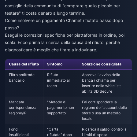
consiglio della community di "comprare quello piccolo per
testare" ti costa denaro a lungo termine.
Come risolvere un pagamento Chamet rifiutato passo dopo
passo?
Esegui le correzioni specifiche per piattaforma in ordine, poi
scala. Ecco prima la ricerca della causa del rifiuto, perché
diagnosticare è meglio che tirare a indovinare.
Causa del rifiuto
Sintomo
Soluzione consigliata
Filtro antifrode
Rifiuto
Approva l'avviso della
bancario
immediato al
banca / chiama per
tocco
inserire nella whitelist;
abilita 3D Secure
Mancata
"Metodo di
Fai corrispondere la
corrispondenza
pagamento non
regione dell'account dello
regione/IP
supportato"
store o usa un metodo
locale
Fondi
"Carta
Ricarica il saldo; controlla
insufficienti
rifiutata" dopo
i limiti di spesa