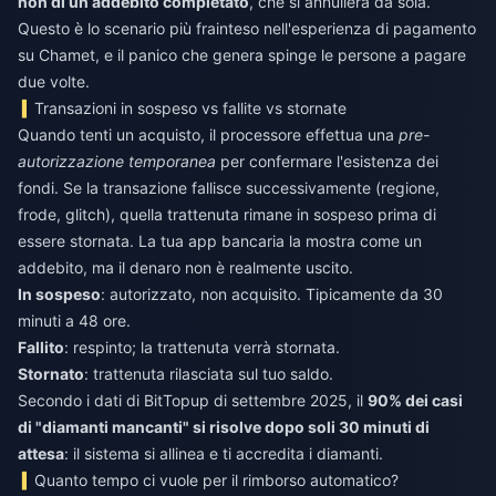
non di un addebito completato
, che si annullerà da sola.
Questo è lo scenario più frainteso nell'esperienza di pagamento
su Chamet, e il panico che genera spinge le persone a pagare
due volte.
Transazioni in sospeso vs fallite vs stornate
Quando tenti un acquisto, il processore effettua una
pre-
autorizzazione temporanea
per confermare l'esistenza dei
fondi. Se la transazione fallisce successivamente (regione,
frode, glitch), quella trattenuta rimane in sospeso prima di
essere stornata. La tua app bancaria la mostra come un
addebito, ma il denaro non è realmente uscito.
In sospeso
: autorizzato, non acquisito. Tipicamente da 30
minuti a 48 ore.
Fallito
: respinto; la trattenuta verrà stornata.
Stornato
: trattenuta rilasciata sul tuo saldo.
Secondo i dati di BitTopup di settembre 2025, il
90% dei casi
di "diamanti mancanti" si risolve dopo soli 30 minuti di
attesa
: il sistema si allinea e ti accredita i diamanti.
Quanto tempo ci vuole per il rimborso automatico?