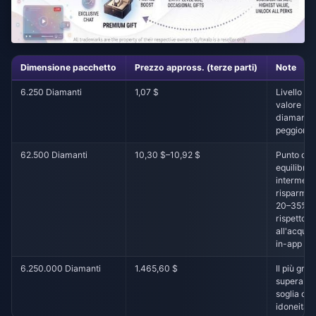
Dimensione pacchetto
Prezzo appross. (terze parti)
Note
6.250 Diamanti
1,07 $
Livello ba
valore pe
diamante
peggiore
62.500 Diamanti
10,30 $–10,92 $
Punto di
equilibrio
intermedi
risparmio
20–35%
rispetto
all'acquis
in-app
6.250.000 Diamanti
1.465,60 $
Il più gra
supera la
soglia di
idoneità V