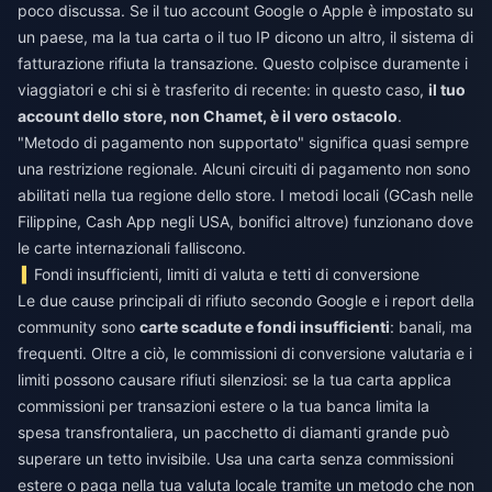
poco discussa. Se il tuo account Google o Apple è impostato su
un paese, ma la tua carta o il tuo IP dicono un altro, il sistema di
fatturazione rifiuta la transazione. Questo colpisce duramente i
viaggiatori e chi si è trasferito di recente: in questo caso,
il tuo
account dello store, non Chamet, è il vero ostacolo
.
"Metodo di pagamento non supportato" significa quasi sempre
una restrizione regionale. Alcuni circuiti di pagamento non sono
abilitati nella tua regione dello store. I metodi locali (GCash nelle
Filippine, Cash App negli USA, bonifici altrove) funzionano dove
le carte internazionali falliscono.
Fondi insufficienti, limiti di valuta e tetti di conversione
Le due cause principali di rifiuto secondo Google e i report della
community sono
carte scadute e fondi insufficienti
: banali, ma
frequenti. Oltre a ciò, le commissioni di conversione valutaria e i
limiti possono causare rifiuti silenziosi: se la tua carta applica
commissioni per transazioni estere o la tua banca limita la
spesa transfrontaliera, un pacchetto di diamanti grande può
superare un tetto invisibile. Usa una carta senza commissioni
estere o paga nella tua valuta locale tramite un metodo che non