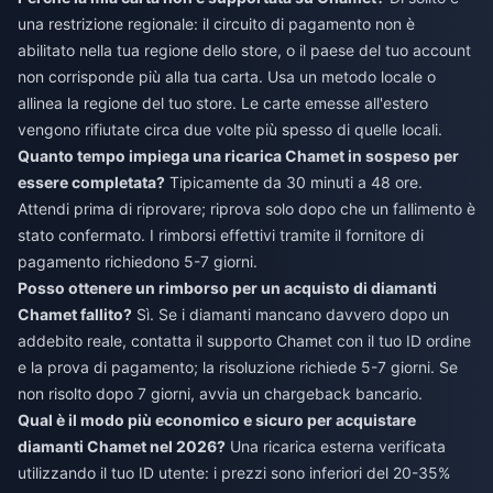
una restrizione regionale: il circuito di pagamento non è
abilitato nella tua regione dello store, o il paese del tuo account
non corrisponde più alla tua carta. Usa un metodo locale o
allinea la regione del tuo store. Le carte emesse all'estero
vengono rifiutate circa due volte più spesso di quelle locali.
Quanto tempo impiega una ricarica Chamet in sospeso per
essere completata?
Tipicamente da 30 minuti a 48 ore.
Attendi prima di riprovare; riprova solo dopo che un fallimento è
stato confermato. I rimborsi effettivi tramite il fornitore di
pagamento richiedono 5-7 giorni.
Posso ottenere un rimborso per un acquisto di diamanti
Chamet fallito?
Sì. Se i diamanti mancano davvero dopo un
addebito reale, contatta il supporto Chamet con il tuo ID ordine
e la prova di pagamento; la risoluzione richiede 5-7 giorni. Se
non risolto dopo 7 giorni, avvia un chargeback bancario.
Qual è il modo più economico e sicuro per acquistare
diamanti Chamet nel 2026?
Una ricarica esterna verificata
utilizzando il tuo ID utente: i prezzi sono inferiori del 20-35%