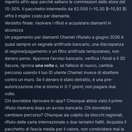
rispetto all'in-app perché saltano le commissioni dello store del
15-30%. Il pacchetto intermedio da 62.500 (~10,30 $–10,92 $)
offre il miglior costo per diamante.
Verdetto finale: risolvere i rifiuti e acquistare diamanti in
sicurezza
Un pagamento per diamanti Chamet rifiutato a giugno 2026 è
quasi sempre un segnale antifrode bancario, una discrepanza
di regione/pagamento o un filtro antifrode temporaneo, non
denaro perso. Approva l'avviso bancario, verifica i fondi e il 3D
Secure, riprova
una volta
e, se fallisce di nuovo, cambia
percorso usando il tuo ID utente Chamet invece di sbattere
contro un muro. Se il denaro è stato detratto, è una pre-
autorizzazione che si storna in 3-7 giorni; non pagare due
volte.
Chi dovrebbe riprovare in-app? Chiunque abbia visto il primo
rifiuto risolversi dopo un avviso bancario. Chi dovrebbe
cambiare percorso? Chiunque sia colpito da blocchi regionali,
rifiuto della carta internazionale o due tentativi falliti. Acquista il
pacchetto di fascia media per il valore, non condividere mai la