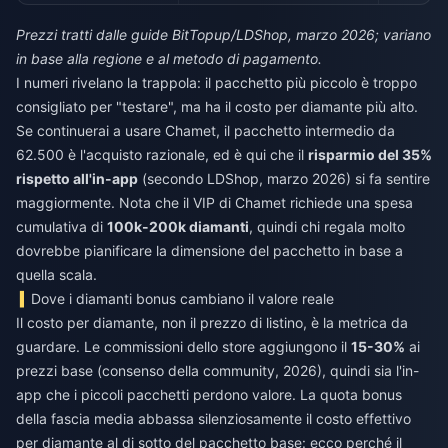
Prezzi tratti dalle guide BitTopup/LDShop, marzo 2026; variano
in base alla regione e al metodo di pagamento.
I numeri rivelano la trappola: il pacchetto più piccolo è troppo
consigliato per "testare", ma ha il costo per diamante più alto.
Se continuerai a usare Chamet, il pacchetto intermedio da
62.500 è l'acquisto razionale, ed è qui che il
risparmio del 35%
rispetto all'in-app
(secondo LDShop, marzo 2026) si fa sentire
maggiormente. Nota che il VIP di Chamet richiede una spesa
cumulativa di
100k-200k diamanti
, quindi chi regala molto
dovrebbe pianificare la dimensione del pacchetto in base a
quella scala.
Dove i diamanti bonus cambiano il valore reale
Il costo per diamante, non il prezzo di listino, è la metrica da
guardare. Le commissioni dello store aggiungono il
15-30%
ai
prezzi base (consenso della community, 2026), quindi sia l'in-
app che i piccoli pacchetti perdono valore. La quota bonus
della fascia media abbassa silenziosamente il costo effettivo
per diamante al di sotto del pacchetto base: ecco perché il