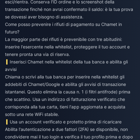
esci/rientra. Conserva l'ID ordine e lo screenshot della
transazione finché non avrai confermato il saldo: è la tua prova
se dovessi aver bisogno di assistenza.
Come posso prevenire i rifiuti di pagamento su Chamet in
futuro?
La maggior parte dei rifiuti è prevenibile con tre abitudini:
inserire l'esercente nella whitelist, proteggere il tuo account e
tenere pronta una via di riserva.
Inserisci Chamet nella whitelist della tua banca e abilita gli
avvisi
Chiama o scrivi alla tua banca per inserire nella whitelist gli
addebiti di Chamet/Google e abilita gli avvisi di transazione
istantanei. Questo elimina la causa n. 1 (i filtri antifrode) prima
che scattino. Usa un indirizzo di fatturazione verificato che
corrisponda alla tua carta, tieni l'app aggiornata e acquista
sotto una rete WiFi stabile.
Usa un account verificato e protetto prima di ricaricare
Abilita l'autenticazione a due fattori (2FA) se disponibile, non
condividere mai il tuo login e verifica il tuo profilo prima e dopo