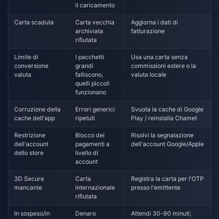
il caricamento
Carta scaduta
Carta vecchia
Aggiorna i dati di
archiviata
fatturazione
rifiutata
Limite di
I pacchetti
Usa una carta senza
conversione
grandi
commissioni estere o la
valuta
falliscono,
valuta locale
quelli piccoli
funzionano
Corruzione della
Errori generici
Svuota la cache di Google
cache dell'app
ripetuti
Play / reinstalla Chamet
Restrizione
Blocco dei
Risolvi la segnalazione
dell'account
pagamenti a
dell'account Google/Apple
dello store
livello di
account
3D Secure
Carta
Registra la carta per l'OTP
mancante
internazionale
presso l'emittente
rifiutata
In sospeso/in
Denaro
Attendi 30-90 minuti;