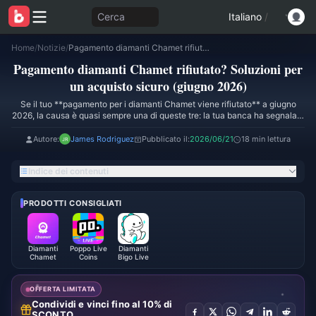
Cerca
Italiano
/
Home
/
Notizie
/
Pagamento diamanti Chamet rifiutato? Soluzioni per un acquisto sicuro (giugno 2026)
Pagamento diamanti Chamet rifiutato? Soluzioni per
un acquisto sicuro (giugno 2026)
Se il tuo **pagamento per i diamanti Chamet viene rifiutato** a giugno
2026, la causa è quasi sempre una di queste tre: la tua banca ha segnalato
un addebito internazionale non riconosciuto (il motivo principale nelle
segnalazioni dei nostri lettori), una discrepanza tra regione e metodo di
Autore:
James Rodriguez
Pubblicato il:
2026/06/21
18 min lettura
pagamento nell'app store, o un filtro antifrode temporaneo; non si tratta di
denaro perso. La soluzione rapida e affidabile consiste nel verificare la
Indice dei contenuti
disponibilità di fondi e il 3D Secure, riprovare **una sola volta** e, se
fallisce ancora, passare a una ricarica esterna verificata utilizzando il tuo
ID utente Chamet, che spesso va a buon fine quando la fatturazione in-
PRODOTTI CONSIGLIATI
app non funziona.
Diamanti
Poppo Live
Diamanti
Chamet
Coins
Bigo Live
OFFERTA LIMITATA
Condividi e vinci fino al 10% di
SCONTO