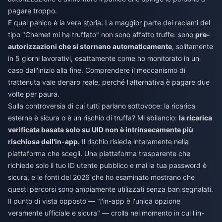
pagare troppo.
E quel panico è la vera storia. La maggior parte dei reclami del
tipo "Chamet mi ha truffato" non sono affatto truffe: sono
pre-
autorizzazioni che si stornano automaticamente
, solitamente
in 5 giorni lavorativi, esattamente come ho monitorato in un
caso dall'inizio alla fine. Comprendere il meccanismo di
trattenuta vale denaro reale, perché l'alternativa è pagare due
volte per paura.
Sulla controversia di cui tutti parlano sottovoce: la ricarica
esterna è sicura o è un rischio di truffa? Mi sbilancio:
la ricarica
verificata basata solo su UID non è intrinsecamente più
rischiosa dell'in-app.
Il rischio risiede interamente nella
piattaforma che scegli. Una piattaforma trasparente che
richiede solo il tuo ID utente pubblico e mai la tua password è
sicura, e le fonti del 2026 che ho esaminato mostrano che
questi percorsi sono ampiamente utilizzati senza ban segnalati.
Il punto di vista opposto — "l'in-app è l'unica opzione
veramente ufficiale e sicura" — crolla nel momento in cui l'in-