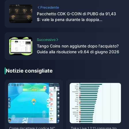
Precedente
Pacchetto CDK G-COIN di PUBG da 91,43
$: vale la pena durante la doppia
promozione di giugno 2026?
Successivo
Tango Coins non aggiunte dopo l'acquisto?
Guida alla risoluzione v9.64 di giugno 2026
Notizie consigliate
Come riscattare il codice NCR
Taka Live 1.2.11 consuma tropp