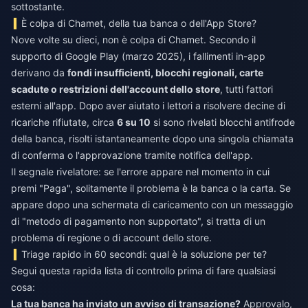
sottostante.
È colpa di Chamet, della tua banca o dell'App Store?
Nove volte su dieci, non è colpa di Chamet. Secondo il
supporto di Google Play (marzo 2025), i fallimenti in-app
derivano da
fondi insufficienti, blocchi regionali, carte
scadute o restrizioni dell'account dello store
, tutti fattori
esterni all'app. Dopo aver aiutato i lettori a risolvere decine di
ricariche rifiutate, circa
6 su 10
si sono rivelati blocchi antifrode
della banca, risolti istantaneamente dopo una singola chiamata
di conferma o l'approvazione tramite notifica dell'app.
Il segnale rivelatore: se l'errore appare nel momento in cui
premi "Paga", solitamente il problema è la banca o la carta. Se
appare dopo una schermata di caricamento con un messaggio
di "metodo di pagamento non supportato", si tratta di un
problema di regione o di account dello store.
Triage rapido in 60 secondi: qual è la soluzione per te?
Segui questa rapida lista di controllo prima di fare qualsiasi
cosa:
La tua banca ha inviato un avviso di transazione?
Approvalo,