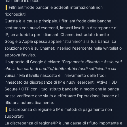
realmente il blocco.
Filtri antifrode bancari e addebiti internazionali non
riconosciuti
Questa è la causa principale. I filtri antifrode delle banche
scattano con nuovi esercenti, importi insoliti o discrepanze di
IP; un addebito per i diamanti Chamet instradato tramite
Google o Apple spesso appare "straniero" alla tua banca. La
soluzione non è su Chamet: inserisci l'esercente nella whitelist o
approva l'avviso.
Il supporto di Google è chiaro:
"Pagamento rifiutato – Assicurati
che la tua carta di credito/debito abbia fondi sufficienti e sia
valida."
Ma il livello nascosto è il rilevamento delle frodi,
innescato da discrepanze di IP e nuovi esercenti. Attiva il 3D
Secure / OTP con il tuo istituto bancario in modo che la banca
possa verificare che sia
tu
a effettuare l'operazione, invece di
rifiutarla automaticamente.
Discrepanza di regione o IP e metodi di pagamento non
supportati
La discrepanza di regione/IP è una causa di rifiuto importante e