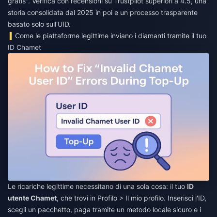
gratis". Verifica con recensioni su Trustpilot superiori a 4.5, una
storia consolidata dal 2025 in poi e un processo trasparente
basato solo sull'UID.
Come le piattaforme legittime inviano i diamanti tramite il tuo
ID Chamet
Le ricariche legittime necessitano di una sola cosa: il tuo
ID
utente Chamet
, che trovi in Profilo > Il mio profilo. Inserisci l'ID,
scegli un pacchetto, paga tramite un metodo locale sicuro e i