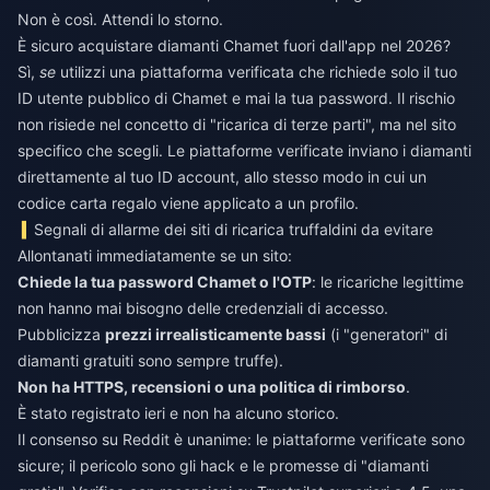
Non è così. Attendi lo storno.
È sicuro acquistare diamanti Chamet fuori dall'app nel 2026?
Sì,
se
utilizzi una piattaforma verificata che richiede solo il tuo
ID utente pubblico di Chamet e mai la tua password. Il rischio
non risiede nel concetto di "ricarica di terze parti", ma nel sito
specifico che scegli. Le piattaforme verificate inviano i diamanti
direttamente al tuo ID account, allo stesso modo in cui un
codice carta regalo viene applicato a un profilo.
Segnali di allarme dei siti di ricarica truffaldini da evitare
Allontanati immediatamente se un sito:
Chiede la tua password Chamet o l'OTP
: le ricariche legittime
non hanno mai bisogno delle credenziali di accesso.
Pubblicizza
prezzi irrealisticamente bassi
(i "generatori" di
diamanti gratuiti sono sempre truffe).
Non ha HTTPS, recensioni o una politica di rimborso
.
È stato registrato ieri e non ha alcuno storico.
Il consenso su Reddit è unanime: le piattaforme verificate sono
sicure; il pericolo sono gli hack e le promesse di "diamanti