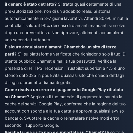
il denaro è stato detratto?
Si tratta quasi certamente di una
pre-autorizzazione, non di un addebito reale. Si storna
automaticamente in 3-7 giorni lavorativi. Attendi 30-90 minuti e
controlla il saldo: il 90% dei casi di diamanti mancanti si risolve
dopo una breve attesa. Non riprovare, altrimenti accumulerai
una seconda trattenuta.
È sicuro acquistare diamanti Chamet da un sito di terze
parti?
Sì, su piattaforme verificate che richiedono solo il tuo ID
utente pubblico Chamet e mai la tua password. Verifica la
presenza di HTTPS, recensioni Trustpilot superiori a 4.5 e uno
storico dal 2025 in poi. Evita qualsiasi sito che chieda dettagli
di login o prometta diamanti gratis.
Come risolvo un errore di pagamento Google Play rifiutato
su Chamet?
Aggiorna il tuo metodo di pagamento, svuota la
cache dei servizi Google Play, conferma che la regione del tuo
account corrisponda alla tua carta e approva qualsiasi avviso
bancario. Svuotare la cache o reinstallare risolve molti errori
secondo il supporto Google.
Perché la mia carta non è supportata su Chamet?
Di solito è