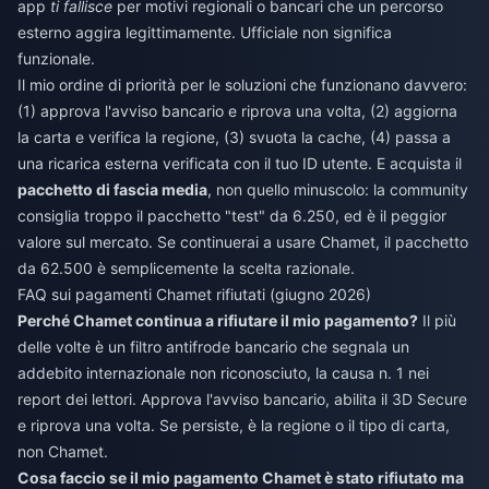
app
ti fallisce
per motivi regionali o bancari che un percorso
esterno aggira legittimamente. Ufficiale non significa
funzionale.
Il mio ordine di priorità per le soluzioni che funzionano davvero:
(1) approva l'avviso bancario e riprova una volta, (2) aggiorna
la carta e verifica la regione, (3) svuota la cache, (4) passa a
una ricarica esterna verificata con il tuo ID utente. E acquista il
pacchetto di fascia media
, non quello minuscolo: la community
consiglia troppo il pacchetto "test" da 6.250, ed è il peggior
valore sul mercato. Se continuerai a usare Chamet, il pacchetto
da 62.500 è semplicemente la scelta razionale.
FAQ sui pagamenti Chamet rifiutati (giugno 2026)
Perché Chamet continua a rifiutare il mio pagamento?
Il più
delle volte è un filtro antifrode bancario che segnala un
addebito internazionale non riconosciuto, la causa n. 1 nei
report dei lettori. Approva l'avviso bancario, abilita il 3D Secure
e riprova una volta. Se persiste, è la regione o il tipo di carta,
non Chamet.
Cosa faccio se il mio pagamento Chamet è stato rifiutato ma