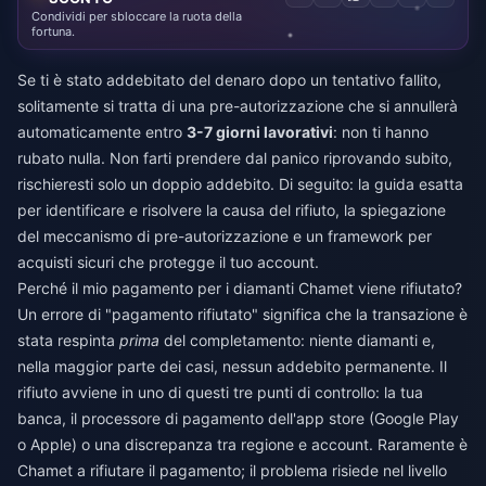
Condividi per sbloccare la ruota della
fortuna.
Se ti è stato addebitato del denaro dopo un tentativo fallito,
solitamente si tratta di una pre-autorizzazione che si annullerà
automaticamente entro
3-7 giorni lavorativi
: non ti hanno
rubato nulla. Non farti prendere dal panico riprovando subito,
rischieresti solo un doppio addebito. Di seguito: la guida esatta
per identificare e risolvere la causa del rifiuto, la spiegazione
del meccanismo di pre-autorizzazione e un framework per
acquisti sicuri che protegge il tuo account.
Perché il mio pagamento per i diamanti Chamet viene rifiutato?
Un errore di "pagamento rifiutato" significa che la transazione è
stata respinta
prima
del completamento: niente diamanti e,
nella maggior parte dei casi, nessun addebito permanente. Il
rifiuto avviene in uno di questi tre punti di controllo: la tua
banca, il processore di pagamento dell'app store (Google Play
o Apple) o una discrepanza tra regione e account. Raramente è
Chamet a rifiutare il pagamento; il problema risiede nel livello