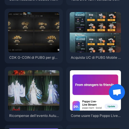
CKYT8EF per monete Eggy gra
a batteria dopo l'aggiornament
tuite (ago 2026)
o di luglio 2026? Cause e soluz
ioni
CDK G-COIN di PUBG per giug
Acquista UC di PUBG Mobile a
no 2026: la doppia promo da 9
basso prezzo per la collaborazi
1,43 $ conviene davvero?
one con Naruto Shippuden (lug
lio 2026): costi, i migliori pacch
etti e ricariche sicure
Ricompense dell'evento Autun
Come usare l'app Poppo Live:
no tra i monti di Where Winds
Guida completa per principianti
Meet - Luglio 2026: Elenco co
| Luglio 2026