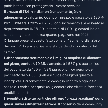
pubblicitarie, non proteggendo il vostro account.
Il prezzo di ₹84 in India non è un aumento, è un
adeguamento valutario.
Quando il prezzo è passato da ₹80 →
₹82 → ₹84 tra il 2025 e il 2026, ogni incremento si è allineato al
deprezzamento INR/USD. In termini di USD, i giocatori indiani
stanno pagando all'incirca quanto pagavano nel 2023.
Chiunque presenti questo fatto come un "aumento silenzioso
dei prezzi" da parte di Garena sta perdendo il contesto del
cambio.
L'abbonamento settimanale è il miglior acquisto di diamanti
nel gioco, punto.
A ₹0,35/diamante, è il 58% più economico
del pacchetto da 100 e il 53% più economico persino del
pacchetto da 5.600. Qualsiasi guida che ignori questo è
incompleta. Personalmente lo consiglio rispetto a ogni altra
scelta di ricarica per qualsiasi giocatore che effettua l'accesso
quotidianamente.
I rivenditori di terze parti che offrono "prezzi brasiliani" sono
quasi universalmente una frode.
Il consenso della community