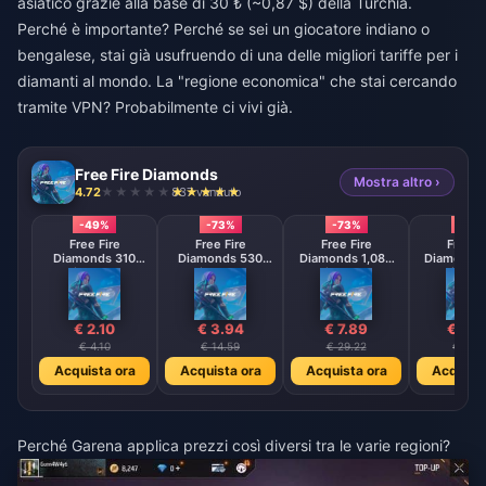
asiatico grazie alla base di 30 ₺ (~0,87 $) della Turchia.
Perché è importante? Perché se sei un giocatore indiano o
bengalese, stai già usufruendo di una delle migliori tariffe per i
diamanti al mondo. La "regione economica" che stai cercando
tramite VPN? Probabilmente ci vivi già.
Free Fire Diamonds
Mostra altro ›
4.72
837 venduto
-49%
-73%
-73%
-73
Free Fire
Free Fire
Free Fire
Free F
Diamonds 310
Diamonds 530
Diamonds 1,080
Diamonds 
Diamonds
Diamonds
Diamonds
Diamo
【Middle East
【Middle East
【Middle 
region optional】
region optional】
region opt
€ 2.10
€ 3.94
€ 7.89
€ 15.
€ 4.10
€ 14.59
€ 29.22
€ 58.4
Acquista ora
Acquista ora
Acquista ora
Acquista
Perché Garena applica prezzi così diversi tra le varie regioni?