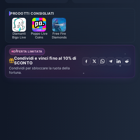
no tra i monti di Where Winds
a Hidden Mountain | Luglio 20
Meet - Luglio 2026: Elenco co
26
mpleto, valuta e priorità
PRODOTTI CONSIGLIATI
Diamanti
Poppo Live
Free Fire
Bigo Live
Coins
Diamonds
OFFERTA LIMITATA
Condividi e vinci fino al 10% di
SCONTO
Condividi per sbloccare la ruota della
fortuna.