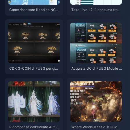
Come riscattare il codice NCR
Taka Live 1.2.11 consuma tropp
CKYT8EF per monete Eggy gra
a batteria dopo l'aggiornament
tuite (ago 2026)
o di luglio 2026? Cause e soluz
ioni
CDK G-COIN di PUBG per giug
Acquista UC di PUBG Mobile a
no 2026: la doppia promo da 9
basso prezzo per la collaborazi
1,43 $ conviene davvero?
one con Naruto Shippuden (lug
lio 2026): costi, i migliori pacch
etti e ricariche sicure
Ricompense dell'evento Autun
Where Winds Meet 2.0: Guida