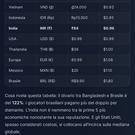
Vietnam
VND (₫)
₫24.000
$0.93
Indonesia
IDR (Rp)
Rp15.500
$0.95
India
INR (₹)
₹84
$0.96
USA
USD ($)
$0.99
$0.99
Thailandia
THB (฿)
฿36
$1.00
Europa
EUR (€)
€0.99
$1.08
Messico
MXN ($)
$20
$1.10
Brasile
BRL (R$)
R$9.90
$1.80
Cosa rivela questa tabella: il divario tra Bangladesh e Brasile è
del
122%
: i giocatori brasiliani pagano più del doppio per
diamante. L'India non è nemmeno tra le prime 5 più
economiche nonostante la sua reputazione. E gli Stati Uniti,
spesso considerati costosi, si collocano all'incirca sulla mediana
globale.