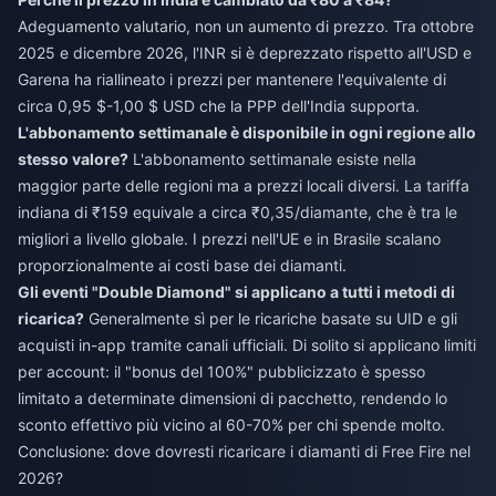
Adeguamento valutario, non un aumento di prezzo. Tra ottobre
2025 e dicembre 2026, l'INR si è deprezzato rispetto all'USD e
Garena ha riallineato i prezzi per mantenere l'equivalente di
circa 0,95 $-1,00 $ USD che la PPP dell'India supporta.
L'abbonamento settimanale è disponibile in ogni regione allo
stesso valore?
L'abbonamento settimanale esiste nella
maggior parte delle regioni ma a prezzi locali diversi. La tariffa
indiana di ₹159 equivale a circa ₹0,35/diamante, che è tra le
migliori a livello globale. I prezzi nell'UE e in Brasile scalano
proporzionalmente ai costi base dei diamanti.
Gli eventi "Double Diamond" si applicano a tutti i metodi di
ricarica?
Generalmente sì per le ricariche basate su UID e gli
acquisti in-app tramite canali ufficiali. Di solito si applicano limiti
per account: il "bonus del 100%" pubblicizzato è spesso
limitato a determinate dimensioni di pacchetto, rendendo lo
sconto effettivo più vicino al 60-70% per chi spende molto.
Conclusione: dove dovresti ricaricare i diamanti di Free Fire nel
2026?