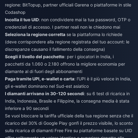
regione: BitTopup, partner ufficiali Garena o piattaforme in stile
Codashop
Incolla il tuo UID
: non condividere mai la tua password, OTP o
credenziali di accesso. I partner reali non le chiedono mai
Seleziona la regione corretta
se la piattaforma lo richiede
(deve corrispondere alla regione registrata del tuo account: le
discrepanze causano il fallimento della consegna)
Scegli il livello del pacchetto
: per i giocatori in India, i
pacchetti da 1.060 o 2.180 offrono la migliore economia per
diamante al di fuori degli abbonamenti
Paga tramite UPI, e-wallet o carta
: l'UPI è il più veloce in India,
gli e-wallet dominano nel Sud-est asiatico
I diamanti arrivano in 30-120 secondi
: su 6 test di ricarica in
India, Indonesia, Brasile e Filippine, la consegna media è stata
inferiore a 90 secondi
Se vuoi bloccare la tariffa ufficiale della tua regione senza che il
ricarico del 30% di Google Play gonfi il prezzo visibile, lo
sconto
sulla ricarica di diamanti Free Fire
su piattaforme basate su UID
offre solitamente un valore identico o superiore rispetto alla