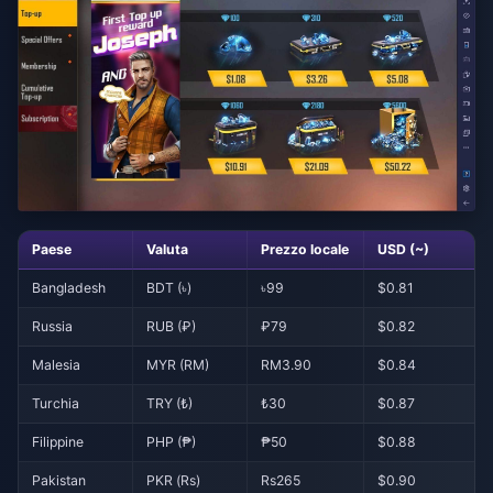
Paese
Valuta
Prezzo locale
USD (~)
Bangladesh
BDT (৳)
৳99
$0.81
Russia
RUB (₽)
₽79
$0.82
Malesia
MYR (RM)
RM3.90
$0.84
Turchia
TRY (₺)
₺30
$0.87
Filippine
PHP (₱)
₱50
$0.88
Pakistan
PKR (Rs)
Rs265
$0.90