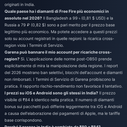
originati in India.
Quale paese ha i diamanti di Free Fire più economici in
assoluto nel 2026?
Il Bangladesh a 99 ৳ (0,81 $ USD) e la
Russia a 79 ₽ (0,82 $) sono a pari merito per il prezzo base
legittimo più economico. Ma potete accedere a questi prezzi
solo su account registrati in quelle regioni: la ricarica cross-
region viola i Termini di Servizio.
Garena può bannare il mio account per ricariche cross-
region?
Sì. L'applicazione delle norme post-OB50 prende
esplicitamente di mira la manipolazione della regione. I report
del 2026 mostrano ban selettivi, blocchi dell'account e diamanti
non rimborsati. I Termini di Servizio di Garena proibiscono la
pratica. Il rapporto rischio-rendimento non favorisce il tentativo.
I prezzi su iOS e Android sono gli stessi in India?
Il prezzo
visibile di ₹84 è identico nella pratica. Il numero di diamanti
bonus sui pacchetti può differire leggermente tra iOS e Android
a causa dell'elaborazione dei pagamenti di Apple, ma le tariffe
base corrispondono.
Perché il prezzo in India è cambiato da ₹80 a ₹84?