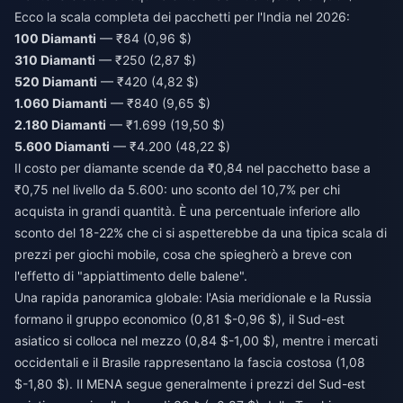
Ecco la scala completa dei pacchetti per l'India nel 2026:
100 Diamanti
— ₹84 (0,96 $)
310 Diamanti
— ₹250 (2,87 $)
520 Diamanti
— ₹420 (4,82 $)
1.060 Diamanti
— ₹840 (9,65 $)
2.180 Diamanti
— ₹1.699 (19,50 $)
5.600 Diamanti
— ₹4.200 (48,22 $)
Il costo per diamante scende da ₹0,84 nel pacchetto base a
₹0,75 nel livello da 5.600: uno sconto del 10,7% per chi
acquista in grandi quantità. È una percentuale inferiore allo
sconto del 18-22% che ci si aspetterebbe da una tipica scala di
prezzi per giochi mobile, cosa che spiegherò a breve con
l'effetto di "appiattimento delle balene".
Una rapida panoramica globale: l'Asia meridionale e la Russia
formano il gruppo economico (0,81 $-0,96 $), il Sud-est
asiatico si colloca nel mezzo (0,84 $-1,00 $), mentre i mercati
occidentali e il Brasile rappresentano la fascia costosa (1,08
$-1,80 $). Il MENA segue generalmente i prezzi del Sud-est