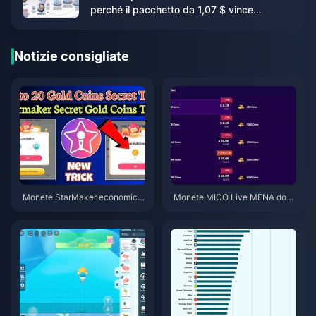
perché il pacchetto da 1,07 $ vince
silenziosamente sul valore
Notizie consigliate
Monete StarMaker economich
Monete MICO Live MENA dopo
e per le audizioni di Supernova
la v5.2: Le offerte più economi
X 2026 (Sconto del 12-23%)
che del 2026