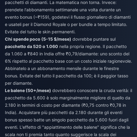
pacchetti di diamanti. La matematica non torna. Invece:
prendete l'abbonamento settimanale una volta durante un
evento bonus (~₹159), godetevi il flusso giornaliero di diamanti
e usateli per il Diamond Royale o per bundle a tempo limitato.
Evitate del tutto le skin permanenti.
Chi spende poco (5-15 $/mese)
dovrebbe puntare sul
pacchetto da 520 o 1.060
nella propria regione. Il pacchetto
da 1.060 a ₹840 in India offre ₹0,79/diamante: uno sconto del
6% rispetto al pacchetto base con un costo iniziale ragionevole.
Abbinatelo a un abbonamento mensile durante le finestre
bonus. Evitate del tutto il pacchetto da 100; è il peggior tasso
per diamante.
Le balene (50+/mese)
dovrebbero conoscere la cruda verità: il
pacchetto da 5.600 è solo marginalmente migliore di quello da
2.180 in termini di costo per diamante (₹0,75 contro ₹0,78 in
India). Acquistare più pacchetti da 2.180 durante gli eventi
bonus spesso batte un singolo pacchetto da 5.600 fuori dagli
eventi. L'effetto di "appiattimento delle balene" significa che la
scala non ti premia tanto quanto suggerisce la scala dei