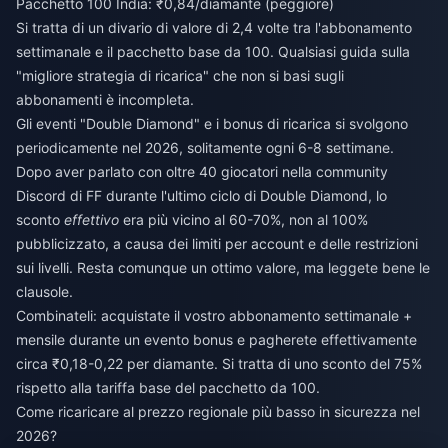
Pacchetto 100 India: ₹0,84/diamante (peggiore)
Si tratta di un divario di valore di 2,4 volte tra l'abbonamento
settimanale e il pacchetto base da 100. Qualsiasi guida sulla
"migliore strategia di ricarica" che non si basi sugli
abbonamenti è incompleta.
Gli eventi "Double Diamond" e i bonus di ricarica si svolgono
periodicamente nel 2026, solitamente ogni 6-8 settimane.
Dopo aver parlato con oltre 40 giocatori nella community
Discord di FF durante l'ultimo ciclo di Double Diamond, lo
sconto
effettivo
era più vicino al 60-70%, non al 100%
pubblicizzato, a causa dei limiti per account e delle restrizioni
sui livelli. Resta comunque un ottimo valore, ma leggete bene le
clausole.
Combinateli: acquistate il vostro abbonamento settimanale +
mensile durante un evento bonus e pagherete effettivamente
circa ₹0,18-0,22 per diamante. Si tratta di uno sconto del 75%
rispetto alla tariffa base del pacchetto da 100.
Come ricaricare al prezzo regionale più basso in sicurezza nel
2026?