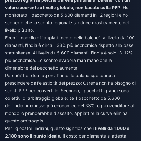
valore coerente a livello globale, non basato sulla PPP.
Ho
monitorato il pacchetto da 5.600 diamanti in 12 regioni e ho
scoperto che lo sconto regionale si riduce drasticamente nel
livello più alto.
Ecco il modello di "appiattimento delle balene": al livello da 100
diamanti, l'India è circa il 33% più economica rispetto alla base
statunitense. Al livello da 5.600 diamanti, l'India è solo l'8-12%
più economica. Lo sconto evapora man mano che la
dimensione del pacchetto aumenta.
Perché? Per due ragioni. Primo, le balene spendono a
prescindere dall'elasticità del prezzo: Garena non ha bisogno di
sconti PPP per convertirle. Secondo, i pacchetti grandi sono
obiettivi di arbitraggio globale: se il pacchetto da 5.600
dell'India rimanesse più economico del 33%, ogni rivenditore al
mondo lo prenderebbe d'assalto. Appiattire la curva elimina
questo arbitraggio.
Per i giocatori indiani, questo significa che i
livelli da 1.060 e
2.180 sono il punto ideale
. Il costo per diamante si attesta