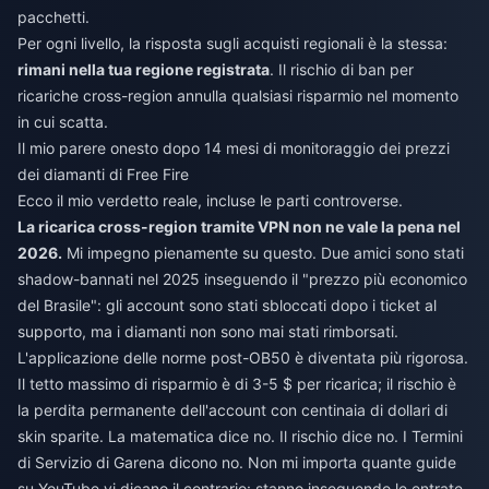
pacchetti.
Per ogni livello, la risposta sugli acquisti regionali è la stessa:
rimani nella tua regione registrata
. Il rischio di ban per
ricariche cross-region annulla qualsiasi risparmio nel momento
in cui scatta.
Il mio parere onesto dopo 14 mesi di monitoraggio dei prezzi
dei diamanti di Free Fire
Ecco il mio verdetto reale, incluse le parti controverse.
La ricarica cross-region tramite VPN non ne vale la pena nel
2026.
Mi impegno pienamente su questo. Due amici sono stati
shadow-bannati nel 2025 inseguendo il "prezzo più economico
del Brasile": gli account sono stati sbloccati dopo i ticket al
supporto, ma i diamanti non sono mai stati rimborsati.
L'applicazione delle norme post-OB50 è diventata più rigorosa.
Il tetto massimo di risparmio è di 3-5 $ per ricarica; il rischio è
la perdita permanente dell'account con centinaia di dollari di
skin sparite. La matematica dice no. Il rischio dice no. I Termini
di Servizio di Garena dicono no. Non mi importa quante guide
su YouTube vi dicano il contrario: stanno inseguendo le entrate