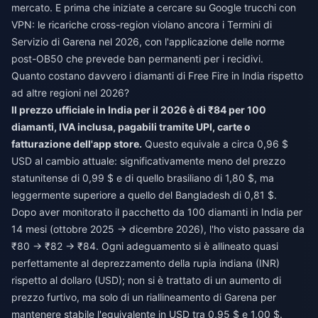
mercato. E prima che iniziate a cercare su Google trucchi con
VPN: le ricariche cross-region violano ancora i Termini di
Servizio di Garena nel 2026, con l'applicazione delle norme
post-OB50 che prevede ban permanenti per i recidivi.
Quanto costano davvero i diamanti di Free Fire in India rispetto
ad altre regioni nel 2026?
Il prezzo ufficiale in India per il 2026 è di ₹84 per 100
diamanti, IVA inclusa, pagabili tramite UPI, carte o
fatturazione dell'app store.
Questo equivale a circa 0,96 $
USD al cambio attuale: significativamente meno del prezzo
statunitense di 0,99 $ e di quello brasiliano di 1,80 $, ma
leggermente superiore a quello del Bangladesh di 0,81 $.
Dopo aver monitorato il pacchetto da 100 diamanti in India per
14 mesi (ottobre 2025 → dicembre 2026), l'ho visto passare da
₹80 → ₹82 → ₹84. Ogni adeguamento si è allineato quasi
perfettamente al deprezzamento della rupia indiana (INR)
rispetto al dollaro (USD); non si è trattato di un aumento di
prezzo furtivo, ma solo di un riallineamento di Garena per
mantenere stabile l'equivalente in USD tra 0,95 $ e 1,00 $.