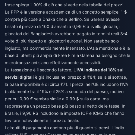
frase spiega il 90% di ciò che si vede nella tabella dei prezzi.
La PPP è la versione accademica di un concetto semplice: 1 $
compra più cose a Dhaka che a Berlino. Se Garena avesse
fissato il prezzo di 100 diamanti a 0,99 € a livello globale, i
giocatori del Bangladesh avrebbero pagato in termini reali 3-4
volte di più rispetto ai giocatori europei. Non sarebbe solo
ingiusto, ma commercialmente insensato. L'Asia meridionale è la
base di utenti più ampia di Free Fire e Garena ha bisogno che le
microtransazioni siano effettivamente accessibili.
La tassazione è il secondo fattore. L'
IVA indiana del 18% sui
servizi digitali
è già inclusa nel prezzo di ₹84; se la si sottrae,
la base imponibile è di circa ₹71. I prezzi nell'UE includono l'IVA
(solitamente tra il 19% e il 25% a seconda del paese), motivo
per cui 0,99 € sembra simile a 0,99 $ sulla carta, ma
rappresenta un prezzo base più basso al netto delle tasse. In
Brasile, i 9,90 R$ includono le imposte IOF e ICMS che fanno
lievitare notevolmente il prezzo finale.
I circuiti di pagamento contano più di quanto si pensi. L'India
utilizza l'UPI, che per Garena ha un costo quasi nullo per