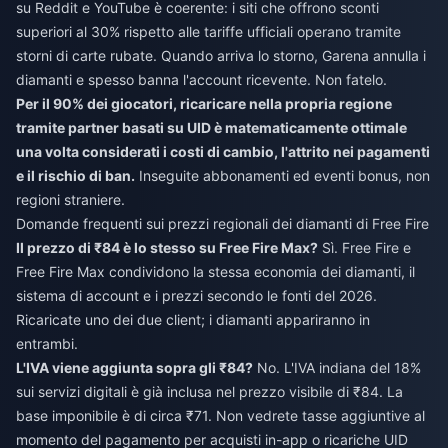
su Reddit e YouTube è coerente: i siti che offrono sconti
superiori al 30% rispetto alle tariffe ufficiali operano tramite
storni di carte rubate. Quando arriva lo storno, Garena annulla i
diamanti e spesso banna l'account ricevente. Non fatelo.
Per il 90% dei giocatori, ricaricare nella propria regione
tramite partner basati su UID è matematicamente ottimale
una volta considerati i costi di cambio, l'attrito nei pagamenti
e il rischio di ban.
Inseguite abbonamenti ed eventi bonus, non
regioni straniere.
Domande frequenti sui prezzi regionali dei diamanti di Free Fire
Il prezzo di ₹84 è lo stesso su Free Fire Max?
Sì. Free Fire e
Free Fire Max condividono la stessa economia dei diamanti, il
sistema di account e i prezzi secondo le fonti del 2026.
Ricaricate uno dei due client; i diamanti appariranno in
entrambi.
L'IVA viene aggiunta sopra gli ₹84?
No. L'IVA indiana del 18%
sui servizi digitali è già inclusa nel prezzo visibile di ₹84. La
base imponibile è di circa ₹71. Non vedrete tasse aggiuntive al
momento del pagamento per acquisti in-app o ricariche UID