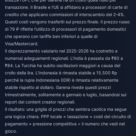
transazione. Il Brasile e l'UE si affidano a processori di carte di
credito che applicano commissioni di interscambio del 2-4%.
Questi costi vengono trasferiti sul prezzo finale. Il prezzo russo
di 79 ₽ riflette l'utilizzo di processori di pagamento domestici
che operano con tariffe ben inferiori a quelle di
Visa/Mastercard.
Il deprezzamento valutario nel 2025-2026 ha costretto a
numerosi adeguamenti regionali. L'India è passata da ₹80 a
₹84. La Turchia ha subito oscillazioni maggiori a causa del
crollo della lira. L'Indonesia è rimasta stabile a 15.500 Rp
perché la rupia indonesiana (IDR) è rimasta relativamente
stabile rispetto al dollaro. Garena rivede questi prezzi
trimestralmente, solitamente a gennaio e luglio, basandosi sui
report dei content creator regionali.
Il risultato: una griglia di prezzi che sembra caotica ma segue
una logica chiara. PPP locale × tassazione × costi del circuito di
pagamento × pressione competitiva = il numero che vedi nel
gioco.