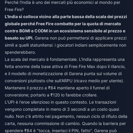
Perché l'India è uno dei mercati più economici al mondo per
Free Fire?
L'India si colloca vicino alla parte bassa della scala dei prezzi
globale perché Free Fire combatte per la quota di mercato
contro BGMI e CODM in un ecosistema sensibile al prezzo e
basato su UPI.
Garena non può permettersi di applicare prezzi
simili a quelli statunitensi: i giocatori indiani semplicemente non
spenderebbero.
La scala del mercato è fondamentale. L'India rappresenta una
fetta enorme della base attiva di Free Fire Max dopo il rilancio,
e il modello di monetizzazione di Garena punta sul volume di
conversioni piuttosto che sull'ARPU (ricavo medio per utente).
Mantenere il prezzo a ₹84 mantiene aperto il funnel di
conversione; portarlo a ₹120 lo farebbe crollare.
L'UPI è l'eroe silenzioso in questo contesto. Le transazioni
vengono completate in meno di 3 secondi a un costo quasi
nullo. Non c'è attrito nel pagamento, nessun ciclo di rifiuto della
carta, nessuna commissione di cambio. Quando la barriera per
spendere ₹84 è "tocca, inserisci il PIN, fatto", Garena può