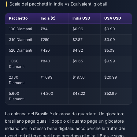
Scala dei pacchetti in India vs Equivalenti globali
Pacchetto
India (₹)
India USD
USA USD
100 Diamanti
₹84
$0.96
$0.99
310 Diamanti
₹250
$2.87
$3.09
520 Diamanti
₹420
$4.82
$5.09
1.060
₹840
$9.65
$9.99
Diamanti
2.180
₹1.699
$19.50
$20.99
Diamanti
5.600
₹4.200
$48.22
$52.99
Diamanti
La colonna del Brasile è dolorosa da guardare. Un giocatore
brasiliano paga quasi il doppio di quanto paga un giocatore
indiano per lo stesso bene digitale: ecco perché le truffe dei
rivenditori di terze parti che prendono di mira il Brasile sono