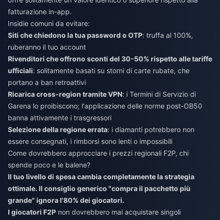
fatturazione in-app.
Insidie comuni da evitare:
Siti che chiedono la tua password o OTP
: truffa al 100%,
ruberanno il tuo account
Rivenditori che offrono sconti del 30-50% rispetto alle tariffe
ufficiali
: solitamente basati su storni di carte rubate, che
portano a ban retroattivi
Ricarica cross-region tramite VPN
: i Termini di Servizio di
Garena lo proibiscono; l'applicazione delle norme post-OB50
banna attivamente i trasgressori
Selezione della regione errata
: i diamanti potrebbero non
essere consegnati, i rimborsi sono lenti o impossibili
Come dovrebbero approcciare i prezzi regionali F2P, chi
spende poco e le balene?
Il tuo livello di spesa cambia completamente la strategia
ottimale. Il consiglio generico "compra il pacchetto più
grande" ignora l'80% dei giocatori.
I giocatori F2P
non dovrebbero mai acquistare singoli