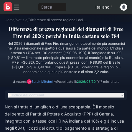
Cerca
Italiano
/
Home
/
Notizie
/
Differenze di prezzo regionali dei diamanti di Free Fire nel 2026: perché in India costano solo ₹84
Differenze di prezzo regionali dei diamanti di Free
Fire nel 2026: perché in India costano solo ₹84
Nel 2026, i diamanti di Free Fire rimangono notevolmente più economici
nell'Asia meridionale rispetto a qualsiasi altra parte del mondo. L'India si
attesta su ₹84 per 100 diamanti (~$0,96 USD), il Bangladesh su ৳99
(~$0,81 — il mercato principale più economico al mondo) e la Russia su
₽79 (~$0,82). Confrontando questi prezzi con i R$9,90 del Brasile
(~$1,80) o gli €0,99 dell'Europa (~$1,08), il divario tra le regioni più
economiche e quelle più costose è di circa 2,2 volte.
Autore:
Sarah Mitchell
Pubblicato il:
2026/05/30
17 min lettura
Indice dei contenuti
Non si tratta di un glitch o di una scappatoia. È il modello
deliberato di Parità di Potere d'Acquisto (PPP) di Garena,
integrato con le tasse locali (l'IVA indiana del 18% è già inclusa
negli ₹84), i costi dei circuiti di pagamento e la strategia di