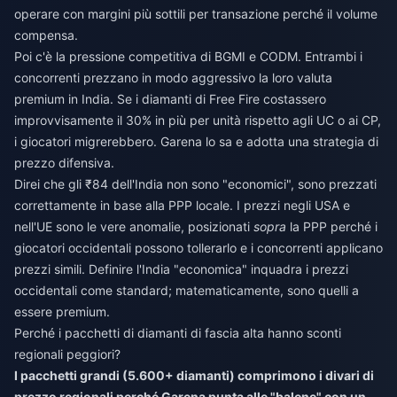
operare con margini più sottili per transazione perché il volume
compensa.
Poi c'è la pressione competitiva di BGMI e CODM. Entrambi i
concorrenti prezzano in modo aggressivo la loro valuta
premium in India. Se i diamanti di Free Fire costassero
improvvisamente il 30% in più per unità rispetto agli UC o ai CP,
i giocatori migrerebbero. Garena lo sa e adotta una strategia di
prezzo difensiva.
Direi che gli ₹84 dell'India non sono "economici", sono prezzati
correttamente in base alla PPP locale. I prezzi negli USA e
nell'UE sono le vere anomalie, posizionati
sopra
la PPP perché i
giocatori occidentali possono tollerarlo e i concorrenti applicano
prezzi simili. Definire l'India "economica" inquadra i prezzi
occidentali come standard; matematicamente, sono quelli a
essere premium.
Perché i pacchetti di diamanti di fascia alta hanno sconti
regionali peggiori?
I pacchetti grandi (5.600+ diamanti) comprimono i divari di
prezzo regionali perché Garena punta alle "balene" con un