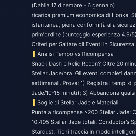
(Dahlia 17 dicembre - 6 gennaio).
ricarica premium economica di Honkai Sta
istantanea, piena conformità alla sicure
prim'ordine (punteggio esperienza 4.9/5)
Criteri per Saltare gli Eventi in Sicurezza
Analisi Tempo vs Ricompensa
Snack Dash e Relic Recon? Oltre 20 minu
Stellar Jade/ora. Gli eventi completi dann
settimanali. Prova: 1) Registra i tempi di
Jade/10-15 minuti); 3) Abbandona qualsias
Soglie di Stellar Jade e Materiali
Punta a ricompense >200 Stellar Jade: C
10.405 Stellar Jade totali. Conductor’s S
Stardust. Tieni traccia in modo intellige