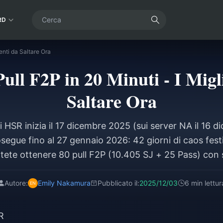
RD
venti da Saltare Ora
ull F2P in 20 Minuti - I Migl
Saltare Ora
i HSR inizia il 17 dicembre 2025 (sui server NA il 16 d
egue fino al 27 gennaio 2026: 42 giorni di caos fest
tete ottenere 80 pull F2P (10.405 SJ + 25 Pass) con s
iere (2.520 SJ), settimanali (1.350 SJ + 6 Pass), Dono
to cruciale: saltate Snack Dash e Relic Recon. Manterr
Autore:
Emily Nakamura
Pubblicato il:
2025/12/03
6 min lettur
di Dahlia E0, anche con quel colpo di ~24 pull.
R