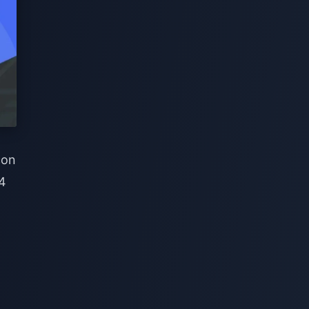
con
24