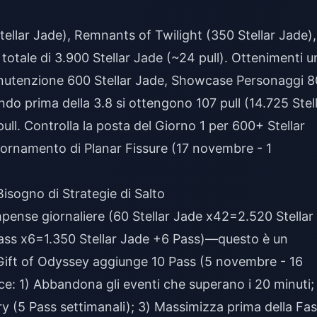
tellar Jade), Remnants of Twilight (350 Stellar Jade),
tale di 3.900 Stellar Jade (~24 pull). Ottenimenti u
anutenzione 600 Stellar Jade, Showcase Personaggi 8
do prima della 3.8 si ottengono 107 pull (14.725 Stel
ull. Controlla la posta del Giorno 1 per 600+ Stellar
 ornamento di Planar Fissure (17 novembre - 1
isogno di Strategie di Salto
mpense giornaliere (60 Stellar Jade x42=2.520 Stellar
 Pass x6=1.350 Stellar Jade +6 Pass)—questo è un
 Gift of Odyssey aggiunge 10 Pass (5 novembre - 16
ice: 1) Abbandona gli eventi che superano i 20 minuti;
 (5 Pass settimanali); 3) Massimizza prima della Fas