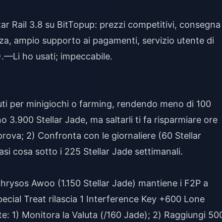
r Rail 3.8
su BitTopup: prezzi competitivi, consegna
zza, ampio supporto ai pagamenti, servizio utente di
.—Li ho usati; impeccabile.
ti per minigiochi o farming, rendendo meno di 100
o 3.900 Stellar Jade, ma saltarli ti fa risparmiare ore
 prova; 2) Confronta con le giornaliere (60 Stellar
i cosa sotto i 225 Stellar Jade settimanali.
hrysos Awoo (1.150 Stellar Jade) mantiene i F2P a
pecial Treat rilascia 1 Interference Key +600 Lone
nte: 1) Monitora la Valuta (/160 Jade); 2) Raggiungi 50