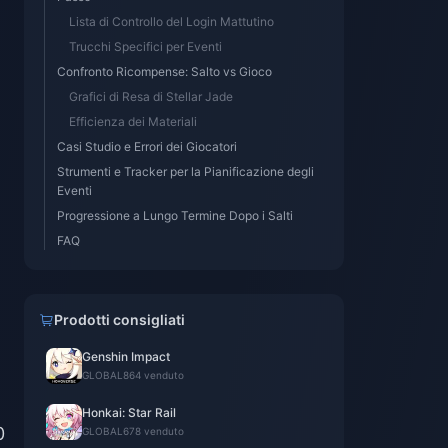
Lista di Controllo del Login Mattutino
Trucchi Specifici per Eventi
Confronto Ricompense: Salto vs Gioco
Grafici di Resa di Stellar Jade
Efficienza dei Materiali
Casi Studio e Errori dei Giocatori
Strumenti e Tracker per la Pianificazione degli
Eventi
Progressione a Lungo Termine Dopo i Salti
FAQ
Prodotti consigliati
Genshin Impact
GLOBAL
864 venduto
Honkai: Star Rail
0
GLOBAL
678 venduto