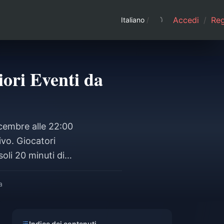
Accedi
/
Regi
Italiano
/
iori Eventi da
icembre alle 22:00
ivo. Giocatori
oli 20 minuti di
 dell'Odissea (10
ete la progressione
a
Indice dei contenuti