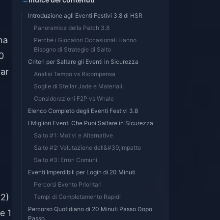
Introduzione agli Eventi Festivi 3.8 di HSR
Panoramica della Patch 3.8
na
Perché i Giocatori Occasionali Hanno
Bisogno di Strategie di Salto
0
Criteri per Saltare gli Eventi in Sicurezza
lar
Analisi Tempo vs Ricompensa
Soglie di Stellar Jade e Materiali
Considerazioni F2P vs Whale
Elenco Completo degli Eventi Festivi 3.8
I Migliori Eventi Che Puoi Saltare in Sicurezza
Salto #1: Motivi e Alternative
Salto #2: Valutazione dell&#39;Impatto
Salto #3: Errori Comuni
Eventi Imperdibili per Login di 20 Minuti
Percorsi Evento Prioritari
 2)
Tempi di Completamento Rapidi
Percorso Quotidiano di 20 Minuti Passo Dopo
e 1
Passo