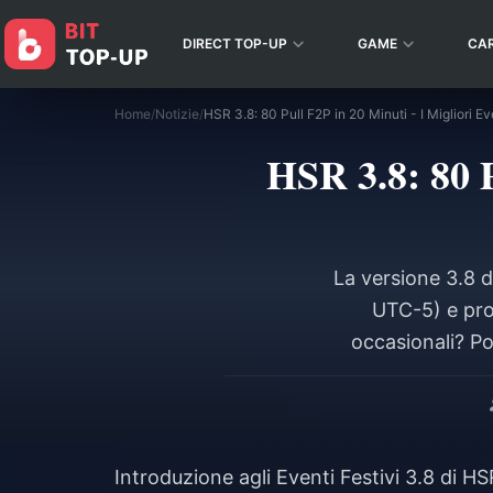
DIRECT TOP-UP
GAME
CA
Home
/
Notizie
/
HSR 3.8: 80 Pull F2P in 20 Minuti - I Migliori E
HSR 3.8: 80 P
La versione 3.8 d
UTC-5) e pros
occasionali? Po
accesso: giornal
Pass). Ecco il pun
Introduzione agli Eventi Festivi 3.8 di HS