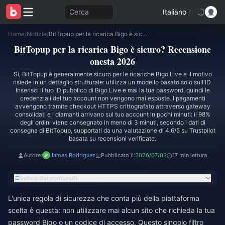
Cerca
Italiano
/
Home
/
Notizie
/
BitTopup per la ricarica Bigo è sicuro? Recensione onesta 2026
BitTopup per la ricarica Bigo è sicuro? Recensione
onesta 2026
Sì, BitTopup è generalmente sicuro per le ricariche Bigo Live e il motivo
risiede in un dettaglio strutturale: utilizza un modello basato solo sull'ID.
Inserisci il tuo ID pubblico di Bigo Live e mai la tua password, quindi le
credenziali del tuo account non vengono mai esposte. I pagamenti
avvengono tramite checkout HTTPS crittografato attraverso gateway
consolidati e i diamanti arrivano sul tuo account in pochi minuti: il 98%
degli ordini viene consegnato in meno di 3 minuti, secondo i dati di
consegna di BitTopup, supportati da una valutazione di 4,6/5 su Trustpilot
basata su recensioni verificate.
Autore:
James Rodriguez
Pubblicato il:
2026/07/03
17 min lettura
Indice dei contenuti
L'unica regola di sicurezza che conta più della piattaforma
scelta è questa: non utilizzare mai alcun sito che richieda la tua
password Bigo o un codice di accesso. Questo singolo filtro