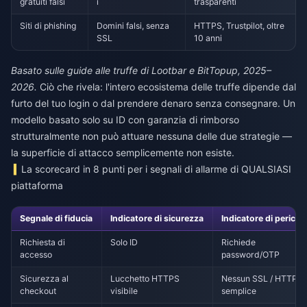
gratuiti falsi
i
trasparenti
Siti di phishing
Domini falsi, senza
HTTPS, Trustpilot, oltre
SSL
10 anni
Basato sulle guide alle truffe di Lootbar e BitTopup, 2025–
2026.
Ciò che rivela: l'intero ecosistema delle truffe dipende dal
furto del tuo login o dal prendere denaro senza consegnare. Un
modello basato solo su ID con garanzia di rimborso
strutturalmente non può attuare nessuna delle due strategie —
la superficie di attacco semplicemente non esiste.
La scorecard in 8 punti per i segnali di allarme di QUALSIASI
piattaforma
Segnale di fiducia
Indicatore di sicurezza
Indicatore di pericol
Richiesta di
Solo ID
Richiede
accesso
password/OTP
Sicurezza al
Lucchetto HTTPS
Nessun SSL / HTTP
checkout
visibile
semplice