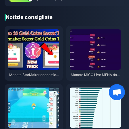
Notizie consigliate
Monete StarMaker economich
Monete MICO Live MENA dopo
e per le audizioni di Supernova
la v5.2: Le offerte più economi
X 2026 (Sconto del 12-23%)
che del 2026