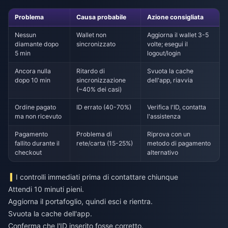
Problema
Causa probabile
Azione consigliata
Nessun
Wallet non
Aggiorna il wallet 3-5
diamante dopo
sincronizzato
volte; esegui il
5 min
logout/login
Ancora nulla
Ritardo di
Svuota la cache
dopo 10 min
sincronizzazione
dell'app, riavvia
(~40% dei casi)
Ordine pagato
ID errato (40-70%)
Verifica l'ID, contatta
ma non ricevuto
l'assistenza
Pagamento
Problema di
Riprova con un
fallito durante il
rete/carta (15-25%)
metodo di pagamento
checkout
alternativo
I controlli immediati prima di contattare chiunque
Attendi 10 minuti pieni.
Aggiorna il portafoglio, quindi esci e rientra.
Svuota la cache dell'app.
Conferma che l'ID inserito fosse corretto.