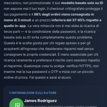
meccanico, non promozionale: il suo
modello basato solo su ID
non espone mai il tuo login, il checkout crittografato protegge il
tuo pagamento e il
98% degli ordini viene consegnato in
meno di 3 minuti
a un prezzo
inferiore del 37–65% rispetto a
quello in-app
. La vera minaccia non è mai stata la ricarica di
terze parti — è la condivisione della password, e la ricarica
basata solo su ID evita completamente questo problema.
Questa è la scelta giusta per chi regala spesso e per gli
acquirenti all'ingrosso che desiderano risparmi reali senza
consegnare le proprie credenziali. È meno essenziale per chi
ricarica raramente e preferisce il rischio zero assoluto rispetto
al risparmio. Qualunque cosa tu scelga: verifica l'HTTPS, non
inserire mai la tua password o OTP e inizia con un piccolo
ordine di prova. Fai questo e sarai al sicuro.
INFORMAZIONI SULL'AUTORE
James Rodriguez
Esports journalist and gaming content creator covering