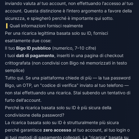
inviando valuta
al
tuo account, non effettuando l'accesso
al
tuo
account. Questa distinzione è l'intero argomento a favore della
sicurezza, e spiegherò perché è importante qui sotto.
Quali informazioni fornisci realmente
Per una ricarica legittima basata solo su ID, fornisci
esattamente due cose:
Il tuo
Bigo ID pubblico
(numerico, 7–10 cifre)
I tuoi
dati di pagamento
, inseriti in una pagina di checkout
crittografata (non condivisi con Bigo né memorizzati in testo
semplice)
Tutto qui. Se una piattaforma chiede di più — la tua password
Bigo, un OTP, un "codice di verifica" inviato al tuo telefono —
non stai effettuando una ricarica. Stai subendo un tentativo di
furto dell'account.
Perché la ricarica basata solo su ID è più sicura della
condivisione della password?
La ricarica basata solo su ID è strutturalmente più sicura
perché garantisce
zero accesso
al tuo account, al tuo login o
ai tuoi metodi di pagamento collegati. La "ricarica" basata su