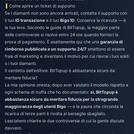
Come aprire un ticket di supporto
Se i diamanti non sono ancora arrivati, contatta il supporto con
il tuo
ID transazione
e il tuo
Bigo ID
. Conserva la ricevuta — è
la tua leva. Secondo le guide di BitTopup, la maggior parte
delle controversie si risolve entro 24 ore quando fornisci la
prova di pagamento. È esattamente qui che una
garanzia di
rimborso pubblicata e un supporto 24/7
smettono di essere
frasi di marketing e diventano il motivo per cui riavrai i tuoi soldi
o i tuoi diamanti.
Il verdetto dell'editore: BitTopup è abbastanza sicuro da
meritare fiducia?
La mia opinione onesta, dopo aver valutato il modello rispetto a
ogni schema di truffa che ho documentato:
sì, BitTopup è
abbastanza sicuro da meritare fiducia per la stragrande
maggioranza degli utenti Bigo
— e la paura che circonda la
ricarica di terze parti è rivolta al bersaglio sbagliato.
Lasciatemi chiarire le due controversie di cui la gente discute
davvero.