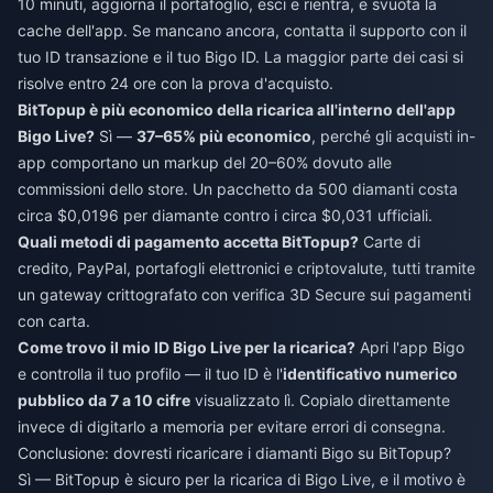
10 minuti, aggiorna il portafoglio, esci e rientra, e svuota la
cache dell'app. Se mancano ancora, contatta il supporto con il
tuo ID transazione e il tuo Bigo ID. La maggior parte dei casi si
risolve entro 24 ore con la prova d'acquisto.
BitTopup è più economico della ricarica all'interno dell'app
Bigo Live?
Sì —
37–65% più economico
, perché gli acquisti in-
app comportano un markup del 20–60% dovuto alle
commissioni dello store. Un pacchetto da 500 diamanti costa
circa $0,0196 per diamante contro i circa $0,031 ufficiali.
Quali metodi di pagamento accetta BitTopup?
Carte di
credito, PayPal, portafogli elettronici e criptovalute, tutti tramite
un gateway crittografato con verifica 3D Secure sui pagamenti
con carta.
Come trovo il mio ID Bigo Live per la ricarica?
Apri l'app Bigo
e controlla il tuo profilo — il tuo ID è l'
identificativo numerico
pubblico da 7 a 10 cifre
visualizzato lì. Copialo direttamente
invece di digitarlo a memoria per evitare errori di consegna.
Conclusione: dovresti ricaricare i diamanti Bigo su BitTopup?
Sì — BitTopup è sicuro per la ricarica di Bigo Live, e il motivo è