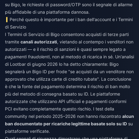
su Bigo, le richieste di password/OTP sono il segnale di allarme
più affidabile di una piattaforma dannosa.
Perché questo è importante per i ban dell'account e i Termini
di Servizio
I Termini di Servizio di Bigo consentono acquisti di terze parti
tramite
canali autorizzati
, vietando al contempo i venditori non
autorizzati — e il rischio di sanzioni è quasi sempre legato a
pagamenti fraudolenti
, non al metodo di ricarica in sé. Un'analisi
di Lootbar di giugno 2026 lo ha detto chiaramente: Bigo
segnalerà un Bigo ID per frode "se acquisti da un venditore non
approvato che utilizza carte di credito rubate". La conclusione
è che la fonte del pagamento determina il rischio di ban molto
più del metodo di consegna basato su ID. Le piattaforme
autorizzate che utilizzano API ufficiali e pagamenti conformi
PCI evitano completamente questo rischio. I test della
community nel periodo 2025–2026 non hanno riscontrato
alcun
ban documentato per ricariche legittime basate solo su ID
su
piattaforme verificate.
Quali segnali di sicurezza dimostrano che una piattaforma di