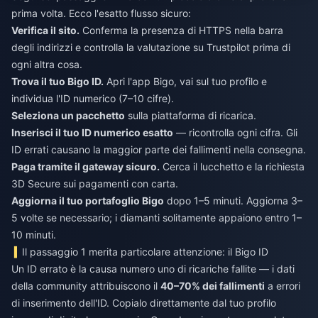
prima volta. Ecco l'esatto flusso sicuro:
Verifica il sito.
Conferma la presenza di HTTPS nella barra
degli indirizzi e controlla la valutazione su Trustpilot prima di
ogni altra cosa.
Trova il tuo Bigo ID.
Apri l'app Bigo, vai sul tuo profilo e
individua l'ID numerico (7–10 cifre).
Seleziona un pacchetto
sulla piattaforma di ricarica.
Inserisci il tuo ID numerico esatto
— ricontrolla ogni cifra. Gli
ID errati causano la maggior parte dei fallimenti nella consegna.
Paga tramite il gateway sicuro.
Cerca il lucchetto e la richiesta
3D Secure sui pagamenti con carta.
Aggiorna il tuo portafoglio Bigo
dopo 1–5 minuti. Aggiorna 3–
5 volte se necessario; i diamanti solitamente appaiono entro 1–
10 minuti.
Il passaggio 1 merita particolare attenzione: il Bigo ID
Un ID errato è la causa numero uno di ricariche fallite — i dati
della community attribuiscono il
40–70% dei fallimenti
a errori
di inserimento dell'ID. Copialo direttamente dal tuo profilo