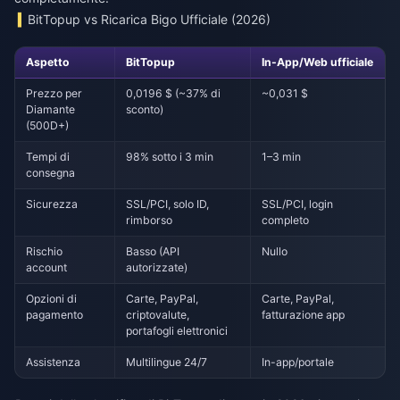
BitTopup vs Ricarica Bigo Ufficiale (2026)
Aspetto
BitTopup
In-App/Web ufficiale
Prezzo per
0,0196 $ (~37% di
~0,031 $
Diamante
sconto)
(500D+)
Tempi di
98% sotto i 3 min
1–3 min
consegna
Sicurezza
SSL/PCI, solo ID,
SSL/PCI, login
rimborso
completo
Rischio
Basso (API
Nullo
account
autorizzate)
Opzioni di
Carte, PayPal,
Carte, PayPal,
pagamento
criptovalute,
fatturazione app
portafogli elettronici
Assistenza
Multilingue 24/7
In-app/portale