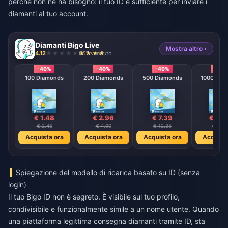
perché non ne ha bisogno: il tuo ID è sufficiente per inviare i
diamanti al tuo account.
Diamanti Bigo Live
Mostra altro ›
4.12
857 venduto
-40%
-40%
-40%
-40
100 Diamonds
200 Diamonds
500 Diamonds
1000 Dia
€ 1.48
€ 2.96
€ 7.39
€ 14.
€ 2.45
€ 4.90
€ 12.25
€ 24.
Acquista ora
Acquista ora
Acquista ora
Acquista
Spiegazione del modello di ricarica basato su ID (senza
login)
Il tuo Bigo ID non è segreto. È visibile sul tuo profilo,
condivisibile e funzionalmente simile a un nome utente. Quando
una piattaforma legittima consegna diamanti tramite ID, sta