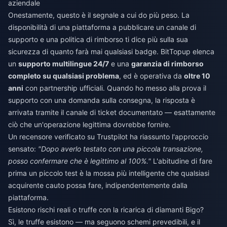
aziendale
Onestamente, questo è il segnale a cui do più peso. La
disponibilità di una piattaforma a pubblicare un canale di
supporto e una politica di rimborso ti dice più sulla sua
sicurezza di quanto farà mai qualsiasi badge. BitTopup elenca
un
supporto multilingue 24/7
e una
garanzia di rimborso
completo su qualsiasi problema
, ed è operativa da
oltre 10
anni
con partnership ufficiali. Quando ho messo alla prova il
supporto con una domanda sulla consegna, la risposta è
arrivata tramite il canale di ticket documentato — esattamente
ciò che un'operazione legittima dovrebbe fornire.
Un recensore verificato su Trustpilot ha riassunto l'approccio
sensato:
"Dopo averlo testato con una piccola transazione,
posso confermare che è legittimo al 100%."
L'abitudine di fare
prima un piccolo test è la mossa più intelligente che qualsiasi
acquirente cauto possa fare, indipendentemente dalla
piattaforma.
Esistono rischi reali o truffe con la ricarica di diamanti Bigo?
Sì, le truffe esistono — ma seguono schemi prevedibili, e il