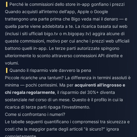
Perché le commissioni dello store in-app gonfiano i prezzi
Quando acquisti all'interno dell'app, Apple o Google
trattengono una parte prima che Bigo veda mai il denaro — e
quella parte viene addebitata a te. La ricarica basata sul web
(inclusi i siti ufficiali bigo.tv o m.bigopay.tv) aggira alcune di
queste commissioni, motivo per cui anche i prezzi web ufficiali
battono quelli in-app. Le terze parti autorizzate spingono
ulteriormente lo sconto attraverso connessioni API dirette e
volumi.
Quando il risparmio vale davvero la pena
Piccole ricariche una tantum? La differenza in termini assoluti è
minima — pochi centesimi. Ma per
acquirenti all'ingrosso e
chi regala regolarmente
, il risparmio del 30%+ diventa
sostanziale nel corso di un mese. Questo è il profilo in cui la
ricarica di terze parti ripaga l'investimento.
Come si confrontano i numeri?
Le tabelle seguenti quantificano i compromessi tra sicurezza e
costi che la maggior parte degli articoli "è sicuro?" ignora
completamente.