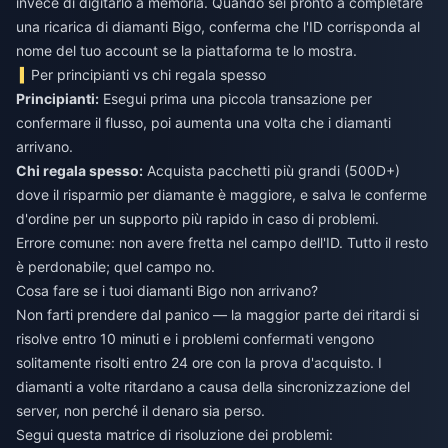
invece di digitarlo a memoria. Quando sei pronto a completare
una
ricarica di diamanti Bigo
, conferma che l'ID corrisponda al
nome del tuo account se la piattaforma te lo mostra.
Per principianti vs chi regala spesso
Principianti:
Esegui prima una piccola transazione per
confermare il flusso, poi aumenta una volta che i diamanti
arrivano.
Chi regala spesso:
Acquista pacchetti più grandi (500D+)
dove il risparmio per diamante è maggiore, e salva le conferme
d'ordine per un supporto più rapido in caso di problemi.
Errore comune: non avere fretta nel campo dell'ID. Tutto il resto
è perdonabile; quel campo no.
Cosa fare se i tuoi diamanti Bigo non arrivano?
Non farti prendere dal panico — la maggior parte dei ritardi si
risolve entro 10 minuti e i problemi confermati vengono
solitamente risolti entro 24 ore con la prova d'acquisto. I
diamanti a volte ritardano a causa della sincronizzazione del
server, non perché il denaro sia perso.
Segui questa matrice di risoluzione dei problemi: