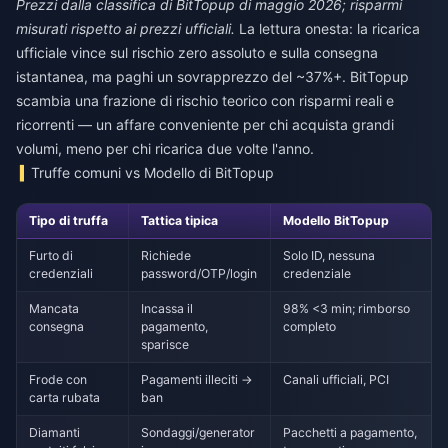
Prezzi dalla classifica di BitTopup di maggio 2026; risparmi
misurati rispetto ai prezzi ufficiali.
La lettura onesta: la ricarica
ufficiale vince sul rischio zero assoluto e sulla consegna
istantanea, ma paghi un sovrapprezzo del ~37%+. BitTopup
scambia una frazione di rischio teorico con risparmi reali e
ricorrenti — un affare conveniente per chi acquista grandi
volumi, meno per chi ricarica due volte l'anno.
Truffe comuni vs Modello di BitTopup
Tipo di truffa
Tattica tipica
Modello BitTopup
Furto di
Richiede
Solo ID, nessuna
credenziali
password/OTP/login
credenziale
Mancata
Incassa il
98% <3 min; rimborso
consegna
pagamento,
completo
sparisce
Frode con
Pagamenti illeciti →
Canali ufficiali, PCI
carta rubata
ban
Diamanti
Sondaggi/generator
Pacchetti a pagamento,