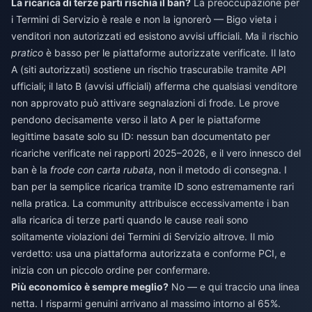
La ricarica di terze parti rischia il ban?
La preoccupazione per
i Termini di Servizio è reale e non la ignorerò — Bigo vieta i
venditori non autorizzati ed esistono avvisi ufficiali. Ma il rischio
pratico
è basso per le piattaforme autorizzate verificate. Il lato
A (siti autorizzati) sostiene un rischio trascurabile tramite API
ufficiali; il lato B (avvisi ufficiali) afferma che qualsiasi venditore
non approvato può attivare segnalazioni di frode. Le prove
pendono decisamente verso il lato A per le piattaforme
legittime basate solo su ID: nessun ban documentato per
ricariche verificate nei rapporti 2025–2026, e il vero innesco del
ban è la
frode con carta rubata
, non il metodo di consegna. I
ban per la semplice ricarica tramite ID sono estremamente rari
nella pratica. La community attribuisce eccessivamente i ban
alla ricarica di terze parti quando le cause reali sono
solitamente violazioni dei Termini di Servizio altrove. Il mio
verdetto: usa una piattaforma autorizzata e conforme PCI, e
inizia con un piccolo ordine per confermare.
Più economico è sempre meglio?
No — e qui traccio una linea
netta. I risparmi genuini arrivano al massimo intorno al 65%.