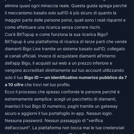
elimina quasi ogni minaccia reale. Questa guida spiega perché
il meccanismo basato solo sull'ID è più sicuro di quanto la
maggior parte delle persone pensi, quali sono i reali risparmi e
come effettuare una ricarica senza correre rischi.
Cos'è BitTopup e come funziona la sua ricarica Bigo?
BitTopup è una piattaforma di ricarica di terze parti che vende
diamanti Bigo Live tramite un sistema basato sull'ID, collegato
ai canali ufficiali. Invece di acquistare diamanti all'interno
dell'app Bigo, li acquisti sul web a un prezzo inferiore e
vengono accreditati direttamente sul tuo account utilizzando
solo il tuo
Bigo ID — un identificativo numerico pubblico da 7
a 10 cifre
che trovi nel tuo profilo.
Ecco il processo che spesso confonde le persone perché è
estremamente semplice: scegli un pacchetto di diamanti,
inserisci il tuo Bigo ID numerico, paghi tramite un gateway
sicuro e aggiorni il tuo portafoglio in-app. Nessun login.
Nessuna password. Nessun passaggio di "verifica
dell'account". La piattaforma non tocca mai le tue credenziali