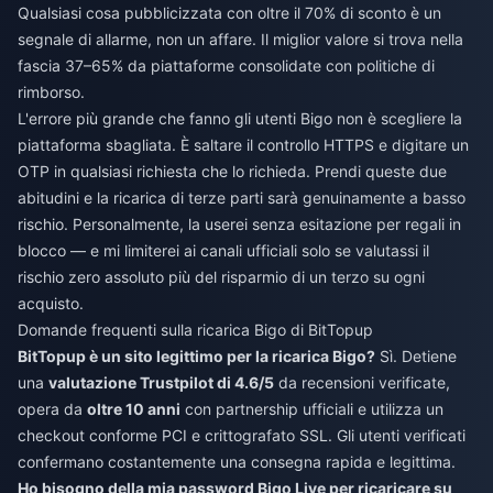
Qualsiasi cosa pubblicizzata con oltre il 70% di sconto è un
segnale di allarme, non un affare. Il miglior valore si trova nella
fascia 37–65% da piattaforme consolidate con politiche di
rimborso.
L'errore più grande che fanno gli utenti Bigo non è scegliere la
piattaforma sbagliata. È saltare il controllo HTTPS e digitare un
OTP in qualsiasi richiesta che lo richieda. Prendi queste due
abitudini e la ricarica di terze parti sarà genuinamente a basso
rischio. Personalmente, la userei senza esitazione per regali in
blocco — e mi limiterei ai canali ufficiali solo se valutassi il
rischio zero assoluto più del risparmio di un terzo su ogni
acquisto.
Domande frequenti sulla ricarica Bigo di BitTopup
BitTopup è un sito legittimo per la ricarica Bigo?
Sì. Detiene
una
valutazione Trustpilot di 4.6/5
da recensioni verificate,
opera da
oltre 10 anni
con partnership ufficiali e utilizza un
checkout conforme PCI e crittografato SSL. Gli utenti verificati
confermano costantemente una consegna rapida e legittima.
Ho bisogno della mia password Bigo Live per ricaricare su