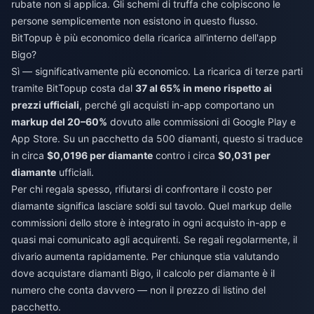
rubate non si applica. Gli schemi di truffa che colpiscono le
persone semplicemente non esistono in questo flusso.
BitTopup è più economico della ricarica all'interno dell'app
Bigo?
Sì — significativamente più economico. La ricarica di terze parti
tramite BitTopup costa dal
37 al 65% in meno rispetto ai
prezzi ufficiali
, perché gli acquisti in-app comportano un
markup del 20–60%
dovuto alle commissioni di Google Play e
App Store. Su un pacchetto da 500 diamanti, questo si traduce
in circa
$0,0196 per diamante
contro i circa
$0,031 per
diamante
ufficiali.
Per chi regala spesso, rifiutarsi di confrontare il costo per
diamante significa lasciare soldi sul tavolo. Quel markup delle
commissioni dello store è integrato in ogni acquisto in-app e
quasi mai comunicato agli acquirenti. Se regali regolarmente, il
divario aumenta rapidamente. Per chiunque stia valutando
dove acquistare
diamanti Bigo
, il calcolo per diamante è il
numero che conta davvero — non il prezzo di listino del
pacchetto.