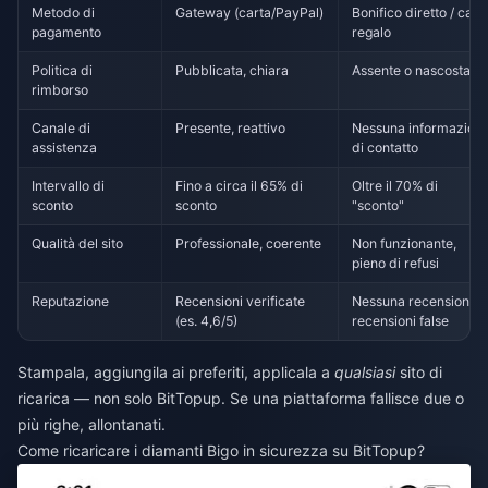
Metodo di
Gateway (carta/PayPal)
Bonifico diretto / cart
pagamento
regalo
Politica di
Pubblicata, chiara
Assente o nascosta
rimborso
Canale di
Presente, reattivo
Nessuna informazion
assistenza
di contatto
Intervallo di
Fino a circa il 65% di
Oltre il 70% di
sconto
sconto
"sconto"
Qualità del sito
Professionale, coerente
Non funzionante,
pieno di refusi
Reputazione
Recensioni verificate
Nessuna recensione /
(es. 4,6/5)
recensioni false
Stampala, aggiungila ai preferiti, applicala a
qualsiasi
sito di
ricarica — non solo BitTopup. Se una piattaforma fallisce due o
più righe, allontanati.
Come ricaricare i diamanti Bigo in sicurezza su BitTopup?