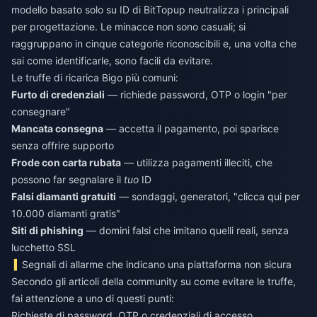
modello basato solo su ID di BitTopup neutralizza i principali
per progettazione. Le minacce non sono casuali; si
raggruppano in cinque categorie riconoscibili e, una volta che
sai come identificarle, sono facili da evitare.
Le truffe di ricarica Bigo più comuni:
Furto di credenziali
— richiede password, OTP o login "per
consegnare"
Mancata consegna
— accetta il pagamento, poi sparisce
senza offrire supporto
Frode con carta rubata
— utilizza pagamenti illeciti, che
possono far segnalare il
tuo
ID
Falsi diamanti gratuiti
— sondaggi, generatori, "clicca qui per
10.000 diamanti gratis"
Siti di phishing
— domini falsi che imitano quelli reali, senza
lucchetto SSL
Segnali di allarme che indicano una piattaforma non sicura
Secondo gli articoli della community su come evitare le truffe,
fai attenzione a uno di questi punti:
Richieste di password, OTP o credenziali di accesso