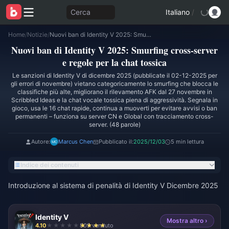
Cerca
Italiano
/
Home
/
Notizie
/
Nuovi ban di Identity V 2025: Smurfing cross-server e regole per la chat tossica
Nuovi ban di Identity V 2025: Smurfing cross-server
e regole per la chat tossica
Le sanzioni di Identity V di dicembre 2025 (pubblicate il 02-12-2025 per
gli errori di novembre) vietano categoricamente lo smurfing che blocca le
classifiche più alte, migliorano il rilevamento AFK dal 27 novembre in
Scribbled Ideas e la chat vocale tossica piena di aggressività. Segnala in
gioco, usa le 16 chat rapide, continua a muoverti per evitare avvisi o ban
permanenti – funziona su server CN e Global con tracciamento cross-
server. (48 parole)
Autore:
Marcus Chen
Pubblicato il:
2025/12/03
5 min lettura
Indice dei contenuti
Introduzione al sistema di penalità di Identity V Dicembre 2025
Identity V
Mostra altro ›
4.10
809 venduto