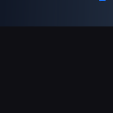
Supporto pagamenti
Partner
Genshin Impact Wiki
Honkai: Star Rail WIKI
Zenless Zone Zero WIKI
PUBG Mobile WIKI
BitTopup News