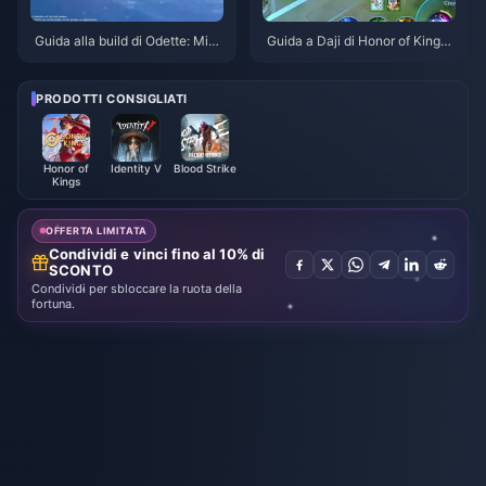
Guida alla build di Odette: Migli
Guida a Daji di Honor of Kings:
ori armi, set di artefatti e team |
Le 10 migliori strategie | Agost
Agosto 2026
o 2026
PRODOTTI CONSIGLIATI
Honor of
Identity V
Blood Strike
Kings
OFFERTA LIMITATA
Condividi e vinci fino al 10% di
SCONTO
Condividi per sbloccare la ruota della
fortuna.