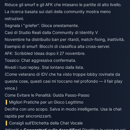
Riduce gli smurf e gli AFK che intasano le partite di alto livello.
La ricerca basata sui dati della community mostra meno
ostruzioni.
Segnala i "griefer". Gioca onestamente.
Casi di Studio Reali dalla Community di Identity V
Novembre ha distribuito ban per ritardi, match-fixing, inattività.
Esempio di smurf: Blocchi di classifica alta cross-server.
AFK: Scribbled Ideas dopo il 27 novembre.
Tossico: Chat aggressiva confermata.
Rivedi i tuoi replay. Stai lontano dalla lista.
(Come veterano di IDV che ha visto troppe lobby rovinate da
queste cose, questi casi mi toccano nel profondo — il fair play
vince.)
Come Evitare le Penalità: Guida Passo-Passo
Migliori Pratiche per un Gioco Legittimo
Decifra con uno scopo. Salva in modo intelligente. Usa la chat
rapida per sincronizzarti.
Consigli sull'Etichetta della Chat Vocale
Attieniti a
Concentrati sulla decodifica!
Disattiva la voce se sei