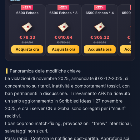
-22%
-22%
-22%
-22%
6590 Echoes
6590 Echoes * 8
6590 Echoes * 4
6590 Echo
€ 76.33
€ 610.64
€ 305.32
€ 152
€ 97.54
€ 780.35
€ 390.18
€ 195.
Acquista ora
Acquista ora
Acquista ora
Acquista
Panoramica delle modifiche chiave
Le violazioni di novembre 2025, annunciate il 02-12-2025, si
concentrano su ritardi, inattività e comportamenti tossici, con
ban permanenti in discussione. Il rilevamento AFK ha ricevuto
un serio aggiornamento in Scribbled Ideas il 27 novembre
2025, e ora i server CN e Global sono collegati per i "smurf"
recidivi.
I ban coprono match-fixing, provocazioni, "throw" intenzionali,
salvataggi non sicuri.
Passi rapidi: Controlla le notifiche post-partita. Approfondisci