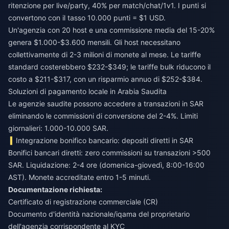
ritenzione per live/party, 40% per match/chat/1v1. I punti si
convertono con il tasso 10.000 punti = $1 USD.
Un'agenzia con 20 host e una commissione media del 15-20%
genera $1.000-$3.600 mensili. Gli host necessitano
collettivamente di 2-3 milioni di monete al mese. Le tariffe
standard costerebbero $232-$349; le tariffe bulk riducono il
costo a $211-$317, con un risparmio annuo di $252-$384.
Soluzioni di pagamento locale in Arabia Saudita
Le agenzie saudite possono accedere a transazioni in SAR
eliminando le commissioni di conversione del 2-4%. Limiti
giornalieri: 1.000-10.000 SAR.
Integrazione bonifico bancario: depositi diretti in SAR
Bonifici bancari diretti: zero commissioni su transazioni >500
SAR. Liquidazione: 2-4 ore (domenica-giovedì, 8:00-16:00
AST). Monete accreditate entro 1-5 minuti.
Documentazione richiesta:
Certificato di registrazione commerciale (CR)
Documento d'identità nazionale/iqama del proprietario
dell'agenzia corrispondente al KYC