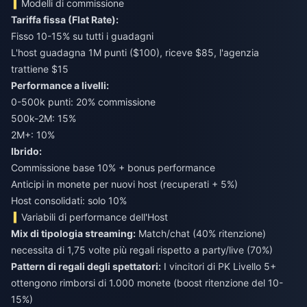
Modelli di commissione
Tariffa fissa (Flat Rate):
Fisso 10-15% su tutti i guadagni
L'host guadagna 1M punti ($100), riceve $85, l'agenzia
trattiene $15
Performance a livelli:
0-500k punti: 20% commissione
500k-2M: 15%
2M+: 10%
Ibrido:
Commissione base 10% + bonus performance
Anticipi in monete per nuovi host (recuperati + 5%)
Host consolidati: solo 10%
Variabili di performance dell'Host
Mix di tipologia streaming:
Match/chat (40% ritenzione)
necessita di 1,75 volte più regali rispetto a party/live (70%)
Pattern di regali degli spettatori:
I vincitori di PK Livello 5+
ottengono rimborsi di 1.000 monete (boost ritenzione del 10-
15%)