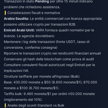
Transazioni in stato
Pending
per oltre 15 minuti indicano
problemi che richiedono assistenza.
Considerazioni fiscali e normative
Arabia Saudita:
Le entità commerciali con licenza appropriata
possono utilizzare crypto per transazioni B2B.
Emirati Arabi Uniti:
VARA fornisce quadri normativi per le
licenze. Le agenzie dovrebbero:
Mantenere i log delle transazioni (fonte USDT, tasso di
conversione, conferma consegna)
Riportare le transazioni crypto nei rendiconti finanziari annuali
Conservare gli hash della blockchain come prova di audit
Consultare consulenti fiscali autorizzati negli Emirati per le
implicazioni IVA
Strutture tariffarie per monete all'ingrosso (Bulk)
Base: 430.000 monete a $50 (8.600 monete/$1); 870.000
monete a $100 (8.700 monete/$1).
Tariffa bulk: 9.460 monete/$1 per ordini ≥50.000 monete
(miglioramento del 10%).
Analisi degli sconti Standard vs Bulk