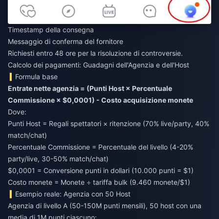
Timestamp della consegna
Messaggio di conferma del fornitore
Richiesti entro 48 ore per la risoluzione di controversie.
Calcolo dei pagamenti: Guadagni dell'Agenzia e dell'Host
Formula base
Entrate nette agenzia = (Punti Host × Percentuale
Commissione × $0,0001) - Costo acquisizione monete
Dove:
Punti Host = Regali spettatori × ritenzione (70% live/party, 40%
match/chat)
Percentuale Commissione = Percentuale del livello (4-20%
party/live, 30-50% match/chat)
$0,0001 = Conversione punti in dollari (10.000 punti = $1)
Costo monete = Monete ÷ tariffa bulk (9.460 monete/$1)
Esempio reale: Agenzia con 50 Host
Agenzia di livello A (50-150M punti mensili), 50 host con una
media di 1M punti ciascuno: