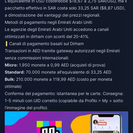
L'equivalente in USD costerebbe $18,67 a 3,75 SAR/USD, ma il
pacchetto effettivo in SAR costa solo 33,25 SAR ($8,87 USD),
a dimostrazione dei vantaggi dei prezzi regionali.
Metodi di pagamento negli Emirati Arabi Uniti
Le agenzie degli Emirati Arabi Uniti accedono a canali
ottimizzati in dirham con sconti del 20-41%.
Canali di pagamento basati sul Dirham
Transazioni in AED tramite gateway autorizzati negli Emirati
senza commissioni internazionali:
Micro:
1.950 monete a 0,99 AED (acquisti di prova)
Standard:
70.000 monete all'equivalente di 33,25 AED
Bulk:
210.000 monete a 119,99 AED (costo per moneta
ottimale)
Conferma del pagamento: istantanea per le carte. Consegna:
1-5 minuti con UID corretto (copiabile da Profilo > My > sotto
l'immagine del profilo).