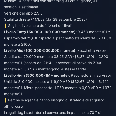
Minimo 10 host attivi con streaming ≥1 ora al giorno, ≥10
sessioni a settimana
Versione dell'app 2.9.6+
Stabilità di rete ≥1Mbps (dal 28 settembre 2025)
Soglie di volume e definizioni dei livelli
Livello Entry (50.000-100.000 monete):
9.460 monete/$1 =
risparmio del 22,6% rispetto al pacchetto standard da 870.000
monete a $100.
Livello Mid (100.000-500.000 monete):
Pacchetto Arabia
Saudita da 70.000 monete a 33,25 SAR ($8,87 USD) = 7.890
monete/$1 (sconto del 21%). I pacchetti di prova da 7.000
monete a 3,33 SAR mantengono la stessa tariffa.
Livello High (500.000-1M+ monete):
Pacchetto Emirati Arabi
Uniti da 210.000 monete a 119,99 AED ($32,67 USD) = 6.429
monete/$1. Micro-pacchetto: 1.950 monete a 0,99 AED = 1.970
monete/$1.
Perché le agenzie hanno bisogno di strategie di acquisto
all'ingrosso
I regali degli spettatori si convertono in punti host: 70% di