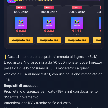
4.81
883 venduto
-52%
-50%
-50%
-50
1000 Coins
10000 Coins
20000 Coins
25500 C
€ 0.08
€ 0.82
€ 1.65
€ 2.
€ 0.17
€ 1.65
€ 3.31
€ 4.1
Acquista ora
Acquista ora
Acquista ora
Acquista
Cosa si intende per acquisto di monete all'ingrosso (Bulk)
L'acquisto all'ingrosso inizia da 50.000 monete, dove il prezzo
passa da quello consumer (8.600 monete/$1) a quello
wholesale (9.460 monete/$1), con una riduzione immediata del
10%.
Requisiti di accesso:
Proprietario di agenzia verificato (18+ anni) con documento
d'identità governativo
Autenticazione KYC tramite selfie del volto