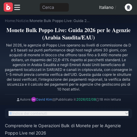
Cerca
Italiano
/
Home
/
Notizie
/
Monete Bulk Poppo Live: Guida 2026 per le Agenzie (Arabia Saudita/EAU)
Monete Bulk Poppo Live: Guida 2026 per le Agenzie
(Arabia Saudita/EAU)
Nel 2026, le agenzie di Poppo Live operano su livelli di commissione da D
a S basati sui punti performance degli host negli ultimi 30 giorni, con
acquisti di monete in blocco che offrono tassi fino a 9.460 monete per
dollaro, un risparmio del 22,6-41% rispetto ai pacchetti standard. Le
agenzie in Arabia Saudita e negli Emirati Arabi Uniti beneficiano di
pagamenti localizzati in SAR/AED e canali in criptovaluta, con consegne in
1-5 minuti previa corretta verifica dell'UID. Questa guida copre le strutture
dei tassi verificati, l'integrazione dei pagamenti regionali, la verifica della
sicurezza e il calcolo dei pagamenti per le agenzie che gestiscono più di
10 host attivi.
Autore:
David Kim
Pubblicato il:
2026/02/08
18 min lettura
Indice dei contenuti
Comprendere le Operazioni Bulk di Monete per le Agenzie
Poppo Live nel 2026