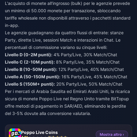
L'acquisto di monete all'ingrosso (bulk) per le agenzie prevede
un minimo di 50.000 monete per transazione, sbloccando
tariffe wholesale non disponibili attraverso i pacchetti standard
in-app.
Le agenzie guadagnano da quattro flussi di entrate: stanze
Party, dirette Live, sessioni Match e interazioni in Chat. Le
percentuali di commissione variano su cinque livelli:
Livello D (0-2M punti):
4% Party/Live, 30% Match/Chat
Livello C (2-10M punti):
8% Party/Live, 35% Match/Chat
Livello B (10-50M punti):
12% Party/Live, 40% Match/Chat
Livello A (50-150M punti):
16% Party/Live, 45% Match/Chat
Livello S (150M+ punti):
20% Party/Live, 50% Match/Chat
Per i mercati di Arabia Saudita ed Emirati Arabi Uniti, la
ricarica
sicura di monete Poppo Live nel Regno Unito
tramite BitTopup
offre metodi di pagamento in SAR/AED, eliminando le perdite
del 3-5% dovute alla conversione valutaria.
Poppo Live Coins
Mostra altro ›