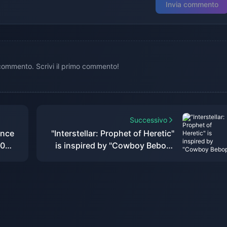
Invia commento
ommento. Scrivi il primo commento!
Successivo
once
"Interstellar: Prophet of Heretic"
00
is inspired by "Cowboy Bebop"
o
and "Akira"