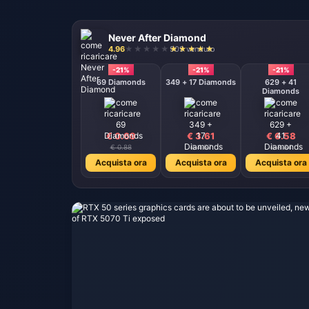
Never After Diamond
4.96
909 venduto
-21%
-21%
-21%
69 Diamonds
349 + 17 Diamonds
629 + 41
Diamonds
€ 0.69
€ 3.61
€ 6.58
€ 0.88
€ 4.57
€ 8.34
Acquista ora
Acquista ora
Acquista ora