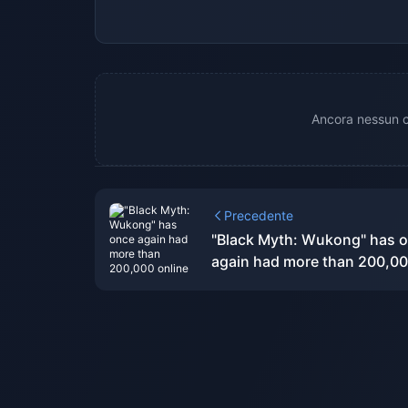
Ancora nessun c
Precedente
"Black Myth: Wukong" has 
again had more than 200,0
online Steam users after tw
months