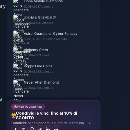
Elona Mobile Diamonds
ary
GLOBAL
687 venduto
比心钻石/比心币直充
GLOBAL
518 venduto
Astral Guardians: Cyber Fantasy
SOUTH EAST ASIA
829 venduto
Alchemy Stars
GLOBAL
803 venduto
Poppo Live Coins
GLOBAL
683 venduto
Never After Diamond
GLOBAL
909 venduto
s
OFFERTA LIMITATA
Condividi e vinci fino al 10% di
SCONTO
Condividi per sbloccare la ruota della fortuna.