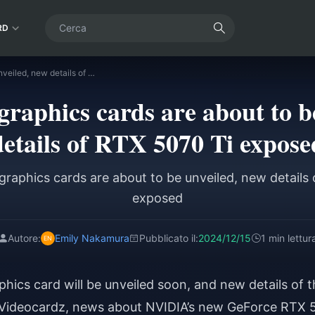
RD
RTX 50 series graphics cards are about to be unveiled, new details of RTX 5070 Ti exposed
graphics cards are about to b
details of RTX 5070 Ti expose
graphics cards are about to be unveiled, new details
exposed
Autore:
Emily Nakamura
Pubblicato il:
2024/12/15
1 min lettur
phics card will be unveiled soon, and new details of 
 Videocardz, news about NVIDIA’s new GeForce RTX 