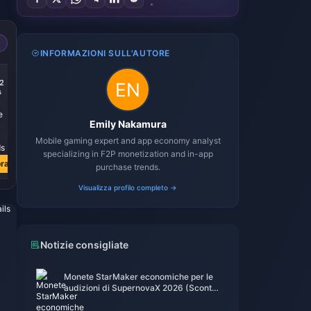
INFORMAZIONI SULL'AUTORE
-21%
-21%
2
7299 + 1802
14999 + 3703
s
Diamonds
Diamonds
Emily Nakamura
€ 72.41
€ 146.47
Mobile gaming expert and app economy analyst
€ 91.81
€ 185.74
specializing in F2P monetization and in-app
ra
Acquista ora
Acquista ora
purchase trends.
Visualizza profilo completo →
Notizie consigliate
Monete StarMaker economiche per le
audizioni di SupernovaX 2026 (Sconto
del 12-23%)