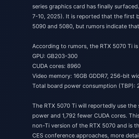
series graphics card has finally surface
7-10, 2025). It is reported that the firs
5090 and 5080, but rumors indicate that
According to rumors, the RTX 5070 Ti is 
GPU: GB203-300
CUDA cores: 8960
Video memory: 16GB GDDR7, 256-bit wid
Total board power consumption (TBP): 
The RTX 5070 Ti will reportedly use th
power and 1,792 fewer CUDA cores. This 
non-Ti version of the RTX 5070 and is th
CES conference approaches, more details