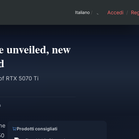
Accedi
/
Regi
Italiano
/
e unveiled, new
d
 of RTX 5070 Ti
a
the
Prodotti consigliati
50