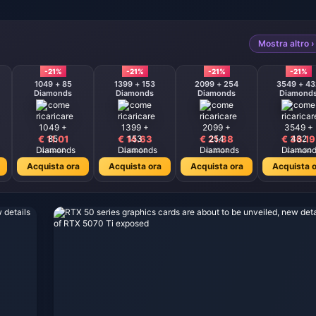
Mostra altro ›
-21%
-21%
-21%
-21%
1049 + 85
1399 + 153
2099 + 254
3549 + 43
Diamonds
Diamonds
Diamonds
Diamond
€ 11.01
€ 14.63
€ 21.38
€ 36.19
€ 13.97
€ 18.56
€ 27.11
€ 45.90
Acquista ora
Acquista ora
Acquista ora
Acquista o