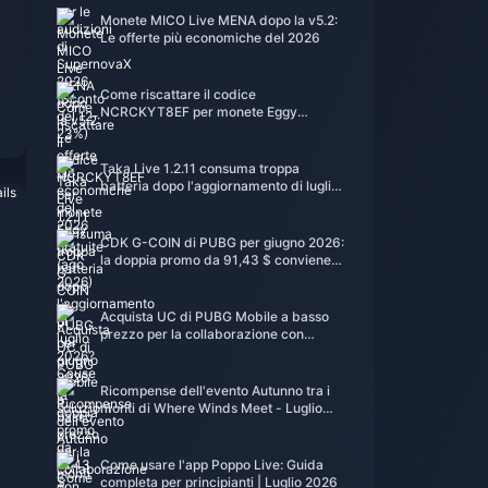
Monete MICO Live MENA dopo la v5.2:
Le offerte più economiche del 2026
Come riscattare il codice
NCRCKYT8EF per monete Eggy
gratuite (ago 2026)
Taka Live 1.2.11 consuma troppa
batteria dopo l'aggiornamento di luglio
2026? Cause e soluzioni
CDK G-COIN di PUBG per giugno 2026:
la doppia promo da 91,43 $ conviene
davvero?
Acquista UC di PUBG Mobile a basso
prezzo per la collaborazione con
Naruto Shippuden (luglio 2026): costi, i
migliori pacchetti e ricariche sicure
Ricompense dell'evento Autunno tra i
monti di Where Winds Meet - Luglio
2026: Elenco completo, valuta e
priorità
Come usare l'app Poppo Live: Guida
completa per principianti | Luglio 2026