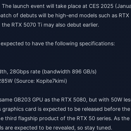
d. The launch event will take place at CES 2025 (Janu
t batch of debuts will be high-end models such as RTX
 the RTX 5070 Ti may also debut earlier.
expected to have the following specifications:
th, 28Gbps rate (bandwidth 896 GB/s)
285W (Source: Kopite7kimi)
e same GB203 GPU as the RTX 5080, but with 50W les
graphics card is expected to be released before the
e third flagship product of the RTX 50 series. As the
 are expected to be revealed, so stay tuned.