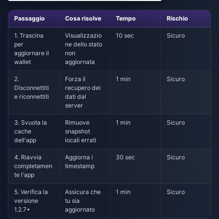
Passaggio
Cosa risolve
Tempo
Rischio
1. Trascina
Visualizzazio
10 sec
Sicuro
per
ne dello stato
aggiornare il
non
wallet
aggiornata
2.
Forza il
1 min
Sicuro
Disconnettiti
recupero dei
e riconnettiti
dati dal
server
3. Svuota la
Rimuove
1 min
Sicuro
cache
snapshot
dell'app
locali errati
4. Riavvia
Aggiorna i
30 sec
Sicuro
completamen
timestamp
te l'app
5. Verifica la
Assicura che
1 min
Sicuro
versione
tu sia
1.2.7+
aggiornato