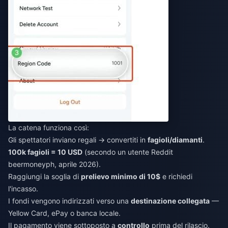
La catena funziona così:
Gli spettatori inviano regali → convertiti in
fagioli/diamanti
.
100k fagioli = 10 USD
(secondo un utente Reddit
beermoneyph, aprile 2026).
Raggiungi la soglia di
prelievo minimo di 10$
e richiedi
l'incasso.
I fondi vengono indirizzati verso una
destinazione collegata
—
Yellow Card, ePay o banca locale.
Il pagamento viene sottoposto a
controllo
prima del rilascio.