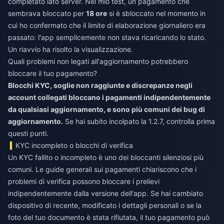
completato lato server. Nel mio test, un pagamento che
sembrava bloccato per
18 ore
si è sbloccato nel momento in
cui ho confermato che il limite di elaborazione giornaliero era
passato: l'app semplicemente non stava ricaricando lo stato.
Un riavvio ha risolto la visualizzazione.
Quali problemi non legati all'aggiornamento potrebbero
bloccare il tuo pagamento?
Blocchi KYC, soglie non raggiunte e discrepanze negli
account collegati bloccano i pagamenti indipendentemente
da qualsiasi aggiornamento, e sono più comuni dei bug di
aggiornamento.
Se hai subito incolpato la 1.2.7, controlla prima
questi punti.
KYC incompleto o blocchi di verifica
Un KYC fallito o incompleto è uno dei bloccanti silenziosi più
comuni. Le guide generali sui pagamenti chiariscono che i
problemi di verifica possono bloccare i prelievi
indipendentemente dalla versione dell'app. Se hai cambiato
dispositivo di recente, modificato i dettagli personali o se la
foto del tuo documento è stata rifiutata, il tuo pagamento può