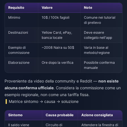
Requisito
Valore
Note
Minimo
10$ / 100k fagioli
Comune nei tutorial
di prelievo
Destinazioni
Yellow Card, ePay,
Deve essere
banca locale
collegato nell'app
Esempio di
~2008 Naira su 50$
Varia in base al
commissione
metodo/regione
Elaborazione
Ore dopo la verifica
Possibile conferma
manuale
Proveniente da video della community e Reddit —
non esiste
alcuna conferma ufficiale
. Considera la commissione come un
esempio regionale, non come una tariffa fissa.
Matrice sintomo → causa → soluzione
Sintomo
Causa probabile
Azione consigliata
Il saldo viene
Circuito di
Attendere la finestra di