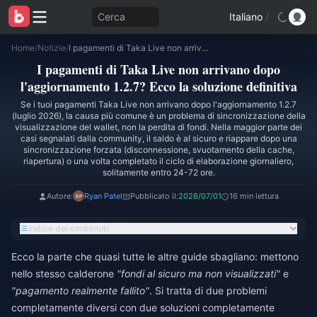
Cerca
Italiano
/
Home
/
Notizie
/
I pagamenti di Taka Live non arrivano dopo l'aggiornamento 1.2.7? Ecco la soluzione definitiva
I pagamenti di Taka Live non arrivano dopo
l'aggiornamento 1.2.7? Ecco la soluzione definitiva
Se i tuoi pagamenti Taka Live non arrivano dopo l'aggiornamento 1.2.7
(luglio 2026), la causa più comune è un problema di sincronizzazione della
visualizzazione del wallet, non la perdita di fondi. Nella maggior parte dei
casi segnalati dalla community, il saldo è al sicuro e riappare dopo una
sincronizzazione forzata (disconnessione, svuotamento della cache,
riapertura) o una volta completato il ciclo di elaborazione giornaliero,
solitamente entro 24-72 ore.
Autore:
Ryan Patel
Pubblicato il:
2026/07/01
16 min lettura
Indice dei contenuti
Ecco la parte che quasi tutte le altre guide sbagliano: mettono
nello stesso calderone
"fondi al sicuro ma non visualizzati"
e
"pagamento realmente fallito"
. Si tratta di due problemi
completamente diversi con due soluzioni completamente