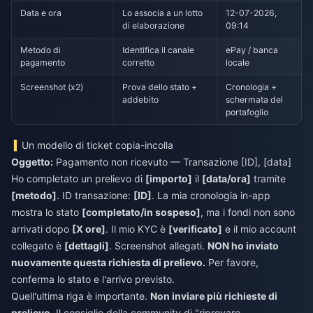
Data e ora
Lo associa a un lotto
12-07-2026,
di elaborazione
09:14
Metodo di
Identifica il canale
ePay / banca
pagamento
corretto
locale
Screenshot (x2)
Prova dello stato +
Cronologia +
addebito
schermata del
portafoglio
Un modello di ticket copia-incolla
Oggetto:
Pagamento non ricevuto — Transazione [ID], [data]
Ho completato un prelievo di
[importo]
il
[data/ora]
tramite
[metodo]
. ID transazione:
[ID]
. La mia cronologia in-app
mostra lo stato
[completato/in sospeso]
, ma i fondi non sono
arrivati dopo
[X ore]
. Il mio KYC è
[verificato]
e il mio account
collegato è
[dettagli]
. Screenshot allegati.
NON ho inviato
nuovamente questa richiesta di prelievo.
Per favore,
conferma lo stato e l'arrivo previsto.
Quell'ultima riga è importante.
Non inviare più richieste di
prelievo.
Il consiglio della community di "riprovare