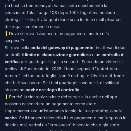
Un host su beermoneyph ha riassunto onestamente la
situazione: Taka "paga 10$ dopo 100k fagioli ma richiede
strategia" — le attività quotidiane sono lente e i moltiplicatori
dei regali accelerano le cose.
Dove si trova fisicamente un pagamento mentre è "in
sospeso"?
Si trova nella
coda del gateway di pagamento
, in attesa di due
controlli: il
limite di elaborazione giornaliero
e un
controllo di
verifica
per guadagni illegali o sospetti. Secondo un video sui
prelievi di Facebook del 2026, i fondi segnalati "potrebbero
tornare" nel tuo portafoglio. Non è un bug, è il livello anti-frode
che fa il suo lavoro. Se i tuoi guadagni sono puliti, di solito si
sbloccano
poche ore dopo il controllo
.
Perché la sincronizzazione del server e la cache dell'app
possono nascondere un pagamento completato
L'app memorizza un'istantanea locale del tuo portafoglio nella
cache
. Se il backend riconcilia il tuo pagamento ma l'app non lo
ricarica mai, vedrai un "in sospeso" bloccato che è già stato