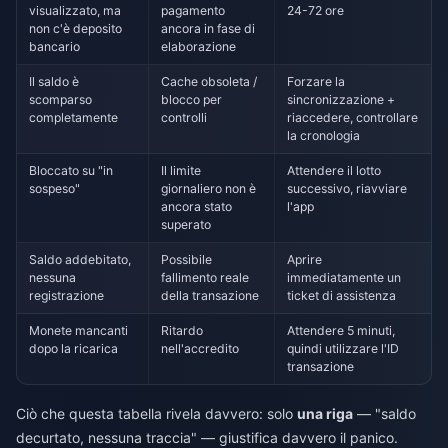
visualizzato, ma
pagamento
24-72 ore
non c'è deposito
ancora in fase di
bancario
elaborazione
Il saldo è
Cache obsoleta /
Forzare la
scomparso
blocco per
sincronizzazione +
completamente
controlli
riaccedere, controllare
la cronologia
Bloccato su "in
Il limite
Attendere il lotto
sospeso"
giornaliero non è
successivo, riavviare
ancora stato
l'app
superato
Saldo addebitato,
Possibile
Aprire
nessuna
fallimento reale
immediatamente un
registrazione
della transazione
ticket di assistenza
Monete mancanti
Ritardo
Attendere 5 minuti,
dopo la ricarica
nell'accredito
quindi utilizzare l'ID
transazione
Ciò che questa tabella rivela davvero: solo
una riga
— "saldo
decurtato, nessuna traccia" — giustifica davvero il panico.