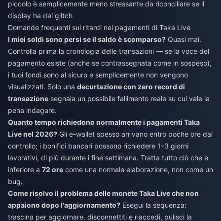
piccolo è semplicemente meno stressante da riconciliare se il
display ha dei glitch.
Domande frequenti sui ritardi nei pagamenti di Taka Live
I miei soldi sono persi se il saldo è scomparso?
Quasi mai.
Controlla prima la cronologia delle transazioni — se la voce del
pagamento esiste (anche se contrassegnata come in sospeso),
i tuoi fondi sono al sicuro e semplicemente non vengono
visualizzati. Solo una
decurtazione con zero record di
transazione
segnala un possibile fallimento reale su cui vale la
pena indagare.
Quanto tempo richiedono normalmente i pagamenti Taka
Live nel 2026?
Gli e-wallet spesso arrivano entro poche ore dal
controllo; i bonifici bancari possono richiedere 1–3 giorni
lavorativi, di più durante i fine settimana. Tratta tutto ciò che è
inferiore a
72 ore
come una normale elaborazione, non come un
bug.
Come risolvo il problema delle monete Taka Live che non
appaiono dopo l'aggiornamento?
Esegui la sequenza:
trascina per aggiornare, disconnettiti e riaccedi, pulisci la