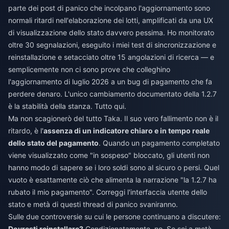
parte dei post di panico che incolpano l'aggiornamento sono
normali ritardi nell'elaborazione dei lotti, amplificati da una UX
di visualizzazione dello stato davvero pessima. Ho monitorato
oltre 30 segnalazioni, eseguito i miei test di sincronizzazione e
reinstallazione e setacciato oltre 15 angolazioni di ricerca — e
semplicemente non ci sono prove che colleghino
l'aggiornamento di luglio 2026 a un bug di pagamento che fa
perdere denaro. L'unico cambiamento documentato della 1.2.7
è la stabilità della stanza. Tutto qui.
Ma non scagionerò del tutto Taka. Il suo vero fallimento non è il
ritardo, è l'
assenza di un indicatore chiaro e in tempo reale
dello stato del pagamento
. Quando un pagamento completato
viene visualizzato come "in sospeso" bloccato, gli utenti non
hanno modo di sapere se i loro soldi sono al sicuro o persi. Quel
vuoto è esattamente ciò che alimenta la narrazione "la 1.2.7 ha
rubato il mio pagamento". Correggi l'interfaccia utente dello
stato e metà di questi thread di panico svaniranno.
Sulle due controversie su cui le persone continuano a discutere:
Dovresti reinstallare?
Condizionatamente, no. Se sei a metà