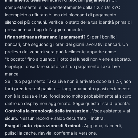
completamente, e indipendentemente dalla 1.2.7. Un KYC
incompleto o rifiutato è uno dei bloccanti di pagamento
silenziosi più comuni. Verifica lo stato della tua identità prima di
presumere un bug dell'aggiornamento.
I fine settimana ritardano i pagamenti?
Sì per i bonifici
bancari, che seguono gli orari dei giorni lavorativi bancari. Un
prelievo del venerdì sera può facilmente apparire come
"bloccato" fino a quando il lotto del lunedì non viene elaborato.
Riepilogo: cosa fare subito se il tuo pagamento Taka Live
manca
Se il tuo pagamento Taka Live non è arrivato dopo la 1.2.7, non
farti prendere dal panico — l'aggiornamento quasi certamente
non è la causa e i tuoi fondi sono molto probabilmente al sicuro
dietro un display non aggiornato. Segui questa lista di priorità:
Controlla la cronologia delle transazioni.
Voce esistente = al
sicuro. Nessun record + saldo decurtato = inoltra.
Esegui l'auto-riparazione di 5 minuti.
Aggiorna, riaccedi,
pulisci la cache, riavvia, conferma la versione.