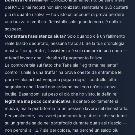
del KYC o hai record non sincronizzati, reinstallare può costarti
più di quanto risolva — ho visto un account di prova perdere
una bozza di verifica. Reinstalla solo quando non c'è nulla in
sospeso.
Contattare l'assistenza aiuta?
Solo quando c'è un fallimento
reale (saldo decurtato, nessuna traccia). Se la tua cronologia
mostra "completato", l'assistenza è solo rumore in una coda —
attendi invece che il circuito di pagamento finisca.
La controversia sul fatto che Taka sia "legittima ma lenta"
contro "simile a una truffa" ha prove oneste da entrambe le
parti — alcuni host vengono pagati dopo il controllo, altri
segnalano che i fondi non arrivano mai con un'assistenza
inutile. Basandomi sul peso di ciò che ho visto, la definirei
legittima ma poco comunicativa
: il denaro solitamente si
muove, ma la piattaforma fa un pessimo lavoro nel dimostrarlo.
Personalmente, incasserei prontamente piuttosto che sedermi
su un grande saldo nel portafoglio durante qualsiasi rilascio —
non perché la 1.2.7 sia pericolosa, ma perché un saldo più