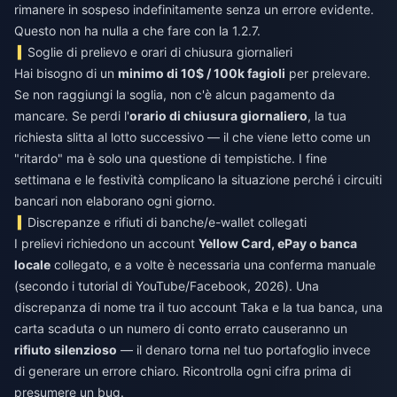
rimanere in sospeso indefinitamente senza un errore evidente.
Questo non ha nulla a che fare con la 1.2.7.
Soglie di prelievo e orari di chiusura giornalieri
Hai bisogno di un
minimo di 10$ / 100k fagioli
per prelevare.
Se non raggiungi la soglia, non c'è alcun pagamento da
mancare. Se perdi l'
orario di chiusura giornaliero
, la tua
richiesta slitta al lotto successivo — il che viene letto come un
"ritardo" ma è solo una questione di tempistiche. I fine
settimana e le festività complicano la situazione perché i circuiti
bancari non elaborano ogni giorno.
Discrepanze e rifiuti di banche/e-wallet collegati
I prelievi richiedono un account
Yellow Card, ePay o banca
locale
collegato, e a volte è necessaria una conferma manuale
(secondo i tutorial di YouTube/Facebook, 2026). Una
discrepanza di nome tra il tuo account Taka e la tua banca, una
carta scaduta o un numero di conto errato causeranno un
rifiuto silenzioso
— il denaro torna nel tuo portafoglio invece
di generare un errore chiaro. Ricontrolla ogni cifra prima di
presumere un bug.