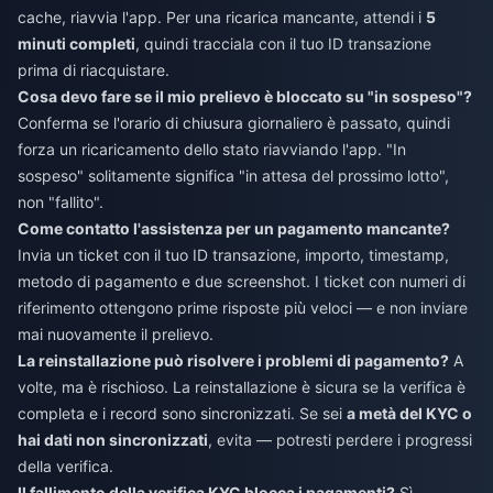
cache, riavvia l'app. Per una ricarica mancante, attendi i
5
minuti completi
, quindi tracciala con il tuo ID transazione
prima di riacquistare.
Cosa devo fare se il mio prelievo è bloccato su "in sospeso"?
Conferma se l'orario di chiusura giornaliero è passato, quindi
forza un ricaricamento dello stato riavviando l'app. "In
sospeso" solitamente significa "in attesa del prossimo lotto",
non "fallito".
Come contatto l'assistenza per un pagamento mancante?
Invia un ticket con il tuo ID transazione, importo, timestamp,
metodo di pagamento e due screenshot. I ticket con numeri di
riferimento ottengono prime risposte più veloci — e non inviare
mai nuovamente il prelievo.
La reinstallazione può risolvere i problemi di pagamento?
A
volte, ma è rischioso. La reinstallazione è sicura se la verifica è
completa e i record sono sincronizzati. Se sei
a metà del KYC o
hai dati non sincronizzati
, evita — potresti perdere i progressi
della verifica.
Il fallimento della verifica KYC blocca i pagamenti?
Sì,