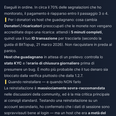
Eseguili in ordine. In circa il 70% delle segnalazioni che ho
monitorato, il pagamento è riapparso entro il passaggio 3 o 4.
Per i donatori vs host che guadagnano: cosa cambia
Donatori / ricaricatori
preoccupati che le monete non vengano
accreditate dopo una ricarica: attendi i
5 minuti completi
,
quindi usa il tuo
ID transazione
per tracciarla (secondo la
guida di BitTopup, 21 marzo 2026). Non riacquistare in preda al
panico.
Host che guadagnano
in attesa di un prelievo: controlla lo
stato KYC
e l'
orario di chiusura giornaliero
prima di
presumere un bug. È molto più probabile che il tuo denaro sia
bloccato dalla verifica piuttosto che dalla 1.2.7.
Quando reinstallare — e quando NON farlo
La reinstallazione è
massicciamente sovra-raccomandata
nelle discussioni della community, ed è la mia critica principale
ai consigli standard. Testando una reinstallazione su un
account secondario, ho confermato che i dati di sessione sono
sopravvissuti bene al login — ma un host che era
a metà del