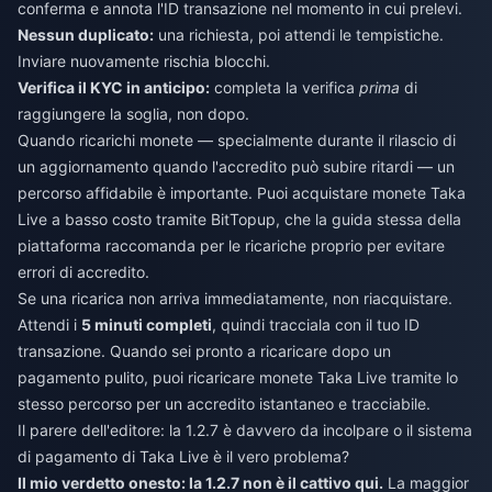
conferma e annota l'ID transazione nel momento in cui prelevi.
Nessun duplicato:
una richiesta, poi attendi le tempistiche.
Inviare nuovamente rischia blocchi.
Verifica il KYC in anticipo:
completa la verifica
prima
di
raggiungere la soglia, non dopo.
Quando ricarichi monete — specialmente durante il rilascio di
un aggiornamento quando l'accredito può subire ritardi — un
percorso affidabile è importante. Puoi
acquistare monete Taka
Live a basso costo
tramite BitTopup, che la guida stessa della
piattaforma raccomanda per le ricariche proprio per evitare
errori di accredito.
Se una ricarica non arriva immediatamente, non riacquistare.
Attendi i
5 minuti completi
, quindi tracciala con il tuo ID
transazione. Quando sei pronto a ricaricare dopo un
pagamento pulito, puoi
ricaricare monete Taka Live
tramite lo
stesso percorso per un accredito istantaneo e tracciabile.
Il parere dell'editore: la 1.2.7 è davvero da incolpare o il sistema
di pagamento di Taka Live è il vero problema?
Il mio verdetto onesto: la 1.2.7 non è il cattivo qui.
La maggior