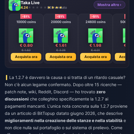
Taka Live
Mostra altro ›
4.24
863 venduto
-51%
-51%
-51%
-51%
10000 coins
20000 coins
24600 coins
50000 c
€ 0.80
€ 1.61
€ 1.98
€ 4.
€ 1.63
€ 3.26
€ 4.01
€ 8.1
Acquista ora
Acquista ora
Acquista ora
Acquista
La 1.2.7 è davvero la causa o si tratta di un ritardo casuale?
Non c'è alcun legame confermato. Dopo oltre 15 ricerche —
patch note, wiki, Reddit, Discord — ho trovato
zero
discussioni
che colleghino specificamente la 1.2.7 ai
pagamenti mancanti. L'unica nota concreta sulla 1.2.7 proviene
da un articolo di BitTopup datato giugno 2026, che descrive
miglioramenti nella creazione delle stanze e nella stabilità
e
non dice nulla sul portafoglio o sul sistema di prelievo. Come