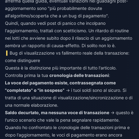
afferma quella guida, eventuali variazioni nei guadagni post-
aggiornamento sono "più probabilmente dovute
all'algoritmo/scoperta che a un bug di pagamento".
Quindi, quando vedi post di panico che incolpano
l'aggiornamento, trattali con scetticismo. Un ritardo di routine
nei lotti che avviene subito dopo il rilascio di un aggiornamento
sembra
un rapporto di causa-effetto. Di solito non lo è.
Bug di visualizzazione vs fallimento reale della transazione:
come distinguere
Questa è la distinzione più importante di tutto l'articolo.
Controlla prima la tua
cronologia delle transazioni
:
La voce del pagamento esiste, contrassegnata come
"completato" o "in sospeso"
→ i tuoi soldi sono al sicuro. Si
tratta di una situazione di visualizzazione/sincronizzazione o di
una normale elaborazione.
Saldo decurtato, ma nessuna voce di transazione
→ questo è
l'unico scenario che vale la pena segnalare rapidamente.
Quando ho confrontato le cronologie delle transazioni prima e
dopo l'aggiornamento, le voci di pagamento erano ancora