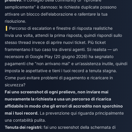
semplicemente" è dannoso: le richieste duplicate possono
attivare un blocco dell'elaborazione e
rallentare
la tua
risoluzione.
Percorso di escalation e finestre di risposta realistiche
Invia una volta, attendi la prima risposta, quindi rispondi sullo
stesso thread invece di aprire nuovi ticket. Più ticket
frammentano il tuo caso tra diversi agenti. Sii realista — un
recensore di Google Play (20 giugno 2026) ha segnalato
pagamenti che "non arrivano mai" e un'assistenza inutile, quindi
imposta le aspettative e tieni i tuoi record a tenuta stagna.
Come puoi evitare problemi di pagamento e ricaricare in
sicurezza?
Fai uno screenshot di ogni prelievo, non inviare mai
nuovamente la richiesta e usa un percorso di ricarica
affidabile in modo che gli errori di accredito non sporchino
mai i tuoi record.
La prevenzione qui riguarda principalmente
una contabilità pulita.
Tenuta dei registri:
fai uno screenshot della schermata di