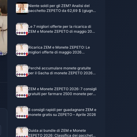
Niente soldi per gli ZEM? Analisi del
pacchetto ZEPETO da 62,69 $ (giugno
2026)
Le 7 migliori offerte per la ricarica di
ZEM e Monete ZEPETO di maggio 2026
(risparmia il 25%)
Ricarica ZEM e Monete ZEPETO: Le
migliori offerte di maggio 2026
(risparmia fino al 25%)
Perché accumulare monete gratuite
per il Gacha di monete ZEPETO 2026
prima della fine di maggio?
ZEM e Monete ZEPETO 2026: 7 consigli
gratuiti per farmare 2500 monete per il
Gacha
8 consigli rapidi per guadagnare ZEM e
monete gratis su ZEPETO – Aprile 2026
Guida ai bundle di ZEM e Monete
ZEPETO 2026: Classifica dei pacchetti