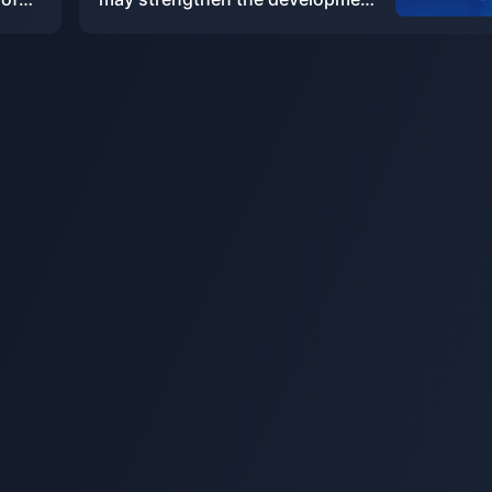
 new
of medium-sized works in the
et,
future
take