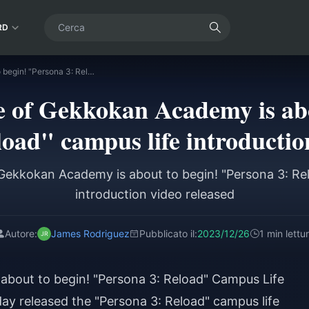
RD
The daily life of Gekkokan Academy is about to begin! "Persona 3: Reload" campus life introduction video released
fe of Gekkokan Academy is ab
oad" campus life introductio
f Gekkokan Academy is about to begin! "Persona 3: Re
introduction video released
Autore:
James Rodriguez
Pubblicato il:
2023/12/26
1 min lettu
about to begin! "Persona 3: Reload" Campus Life
ay released the "Persona 3: Reload" campus life