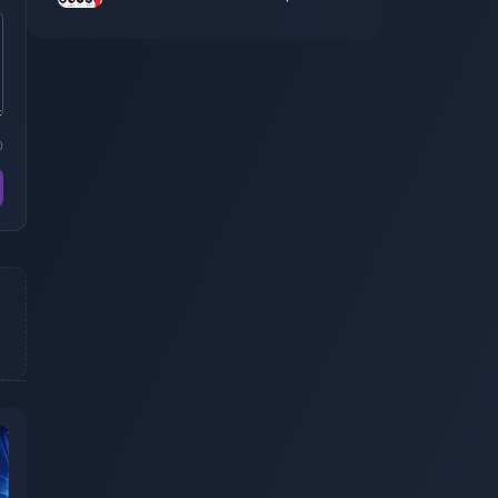
più convenienti dopo l'aggiornamento
dei token
0