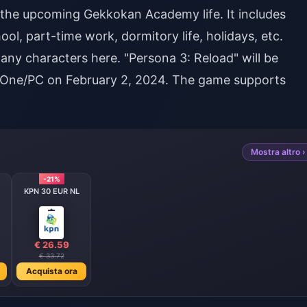
 the upcoming Gekkokan Academy life. It includes
chool, part-time work, dormitory life, holidays, etc.
any characters here. "Persona 3: Reload" will be
One/PC on February 2, 2024. The game supports
Mostra altro ›
-21%
KPN 30 EUR NL
€ 26.59
€ 33.72
Acquista ora