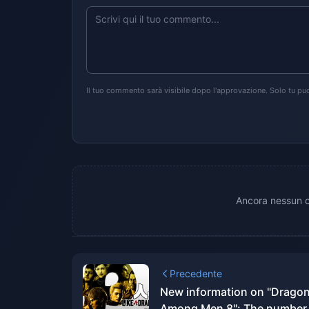
Il tuo commento sarà visibile dopo l'approvazione. Solo tu puo
Ancora nessun c
Precedente
New information on "Drago
Among Men 8": The number 