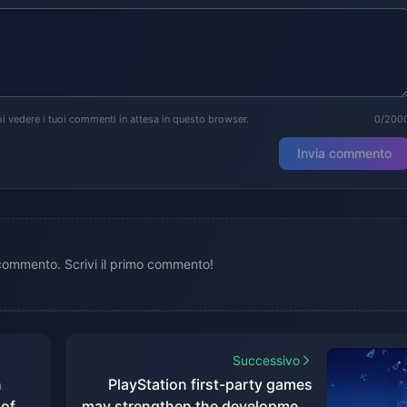
i vedere i tuoi commenti in attesa in questo browser.
0/200
Invia commento
ommento. Scrivi il primo commento!
Successivo
n
PlayStation first-party games
of
may strengthen the development