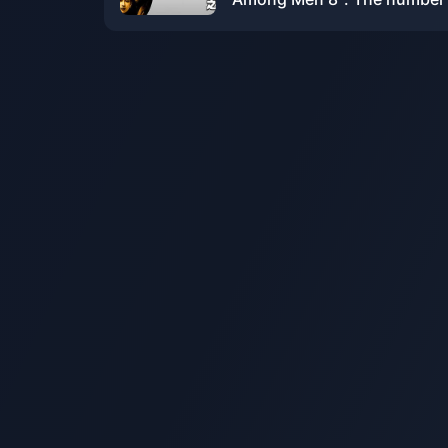
reservations has reached a
high, there is no XGP plan y
and the main line alone will 
about 72 to 96 hours