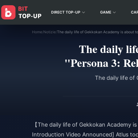
DIRECT TOP-UP
GAME
CA
Home
/
Notizie
/
The daily li
"Persona 3: Rel
The daily life o
【The daily life of Gekkokan Academy is 
Introduction Video Announced] Atlus tod