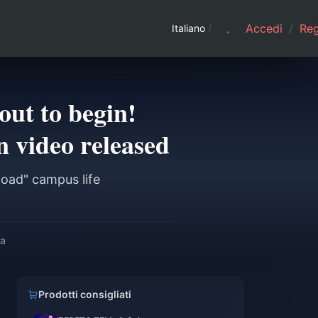
Accedi
/
Regi
Italiano
/
out to begin!
n video released
load" campus life
ra
Prodotti consigliati