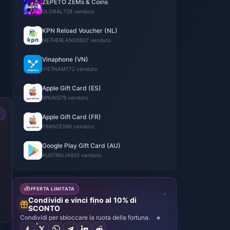
ZEPETO ZEMs & Coins
GLOBAL
728 venduto
KPN Reload Voucher (NL)
NETHERLANDS
627 venduto
Vinaphone (VN)
VIETNAM
772 venduto
Apple Gift Card (ES)
SPAIN
579 venduto
Apple Gift Card (FR)
FRANCE
580 venduto
Google Play Gift Card (AU)
AUSTRALIA
602 venduto
OFFERTA LIMITATA
Condividi e vinci fino al 10% di
SCONTO
Condividi per sbloccare la ruota della fortuna.