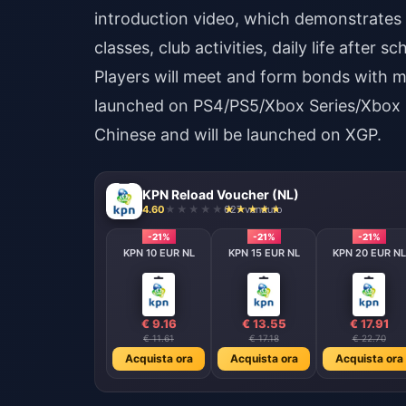
introduction video, which demonstrates
classes, club activities, daily life after s
Players will meet and form bonds with m
launched on PS4/PS5/Xbox Series/Xbox 
Chinese and will be launched on XGP.
KPN Reload Voucher (NL)
4.60
627 venduto
-21%
-21%
-21%
KPN 10 EUR NL
KPN 15 EUR NL
KPN 20 EUR NL
€ 9.16
€ 13.55
€ 17.91
€ 11.61
€ 17.18
€ 22.70
Acquista ora
Acquista ora
Acquista ora