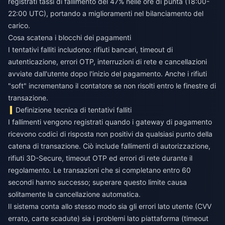
registrati tassi di fallimento del 47% nelle ore di punta (18:00-
22:00 UTC), portando a miglioramenti nel bilanciamento del
carico.
Cosa scatena i blocchi dei pagamenti
I tentativi falliti includono: rifiuti bancari, timeout di
autenticazione, errori OTP, interruzioni di rete e cancellazioni
avviate dall'utente dopo l'inizio del pagamento. Anche i rifiuti
"soft" incrementano il contatore se non risolti entro le finestre di
transazione.
Definizione tecnica di tentativi falliti
I fallimenti vengono registrati quando i gateway di pagamento
ricevono codici di risposta non positivi da qualsiasi punto della
catena di transazione. Ciò include fallimenti di autorizzazione,
rifiuti 3D-Secure, timeout OTP ed errori di rete durante il
regolamento. Le transazioni che si completano entro 60
secondi hanno successo; superare questo limite causa
solitamente la cancellazione automatica.
Il sistema conta allo stesso modo sia gli errori lato utente (CVV
errato, carte scadute) sia i problemi lato piattaforma (timeout