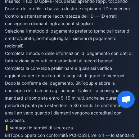
Inserisci il tuo ID Uplive (recuperalo aprendo l'app, toccando
l'avatar del profilo in basso a destra e copiando l'ID numerico)
Controlla attentamente l'accuratezza dell'ID — ID errati
consegnano diamanti agli account sbagliati
Seleziona il metodo di pagamento preferito (principali carte di
credito/debito, portafogli digitali, sistemi di pagamento
regionali)
Completa il modulo delle informazioni di pagamento con dati di
fatturazione accurati corrispondenti ai record bancari
Completa la convalida preliminare e qualsiasi verifica
aggiuntiva per i nuovi utenti o acquisti di grandi dimensioni
Dopo la conferma del pagamento, BitTopup elabora la
consegna dei diamanti agli account Uplive. La consegna
standard si completa entro 5-15 minuti, anche se durante i
periodi di punta può estendersi a 30 minuti. Le conferme via
email arrivano quando i diamanti vengono accreditati con
successo.
Vantaggi in termini di sicurezza
BitTopup opera con conformità PCI-DSS Livello 1 — lo standard