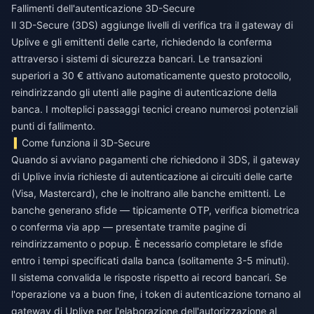
Fallimenti dell'autenticazione 3D-Secure
Il 3D-Secure (3DS) aggiunge livelli di verifica tra il gateway di
Uplive e gli emittenti delle carte, richiedendo la conferma
attraverso i sistemi di sicurezza bancari. Le transazioni
superiori a 30 € attivano automaticamente questo protocollo,
reindirizzando gli utenti alle pagine di autenticazione della
banca. I molteplici passaggi tecnici creano numerosi potenziali
punti di fallimento.
Come funziona il 3D-Secure
Quando si avviano pagamenti che richiedono il 3DS, il gateway
di Uplive invia richieste di autenticazione ai circuiti delle carte
(Visa, Mastercard), che le inoltrano alle banche emittenti. Le
banche generano sfide — tipicamente OTP, verifica biometrica
o conferma via app — presentate tramite pagine di
reindirizzamento o popup. È necessario completare le sfide
entro i tempi specificati dalla banca (solitamente 3-5 minuti).
Il sistema convalida le risposte rispetto ai record bancari. Se
l'operazione va a buon fine, i token di autenticazione tornano al
gateway di Uplive per l'elaborazione dell'autorizzazione al