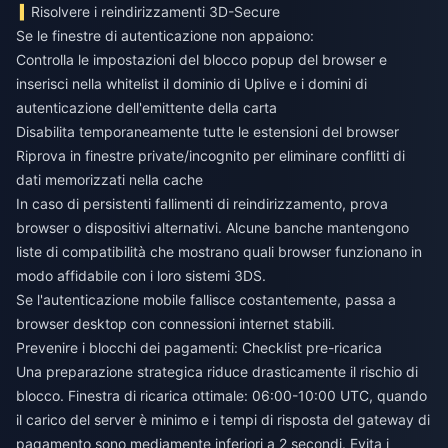
Risolvere i reindirizzamenti 3D-Secure
Se le finestre di autenticazione non appaiono:
Controlla le impostazioni del blocco popup del browser e
inserisci nella whitelist il dominio di Uplive e i domini di
autenticazione dell'emittente della carta
Disabilita temporaneamente tutte le estensioni del browser
Riprova in finestre private/incognito per eliminare conflitti di
dati memorizzati nella cache
In caso di persistenti fallimenti di reindirizzamento, prova
browser o dispositivi alternativi. Alcune banche mantengono
liste di compatibilità che mostrano quali browser funzionano in
modo affidabile con i loro sistemi 3DS.
Se l'autenticazione mobile fallisce costantemente, passa a
browser desktop con connessioni internet stabili.
Prevenire i blocchi dei pagamenti: Checklist pre-ricarica
Una preparazione strategica riduce drasticamente il rischio di
blocco. Finestra di ricarica ottimale: 06:00-10:00 UTC, quando
il carico del server è minimo e i tempi di risposta del gateway di
pagamento sono mediamente inferiori a 2 secondi. Evita i