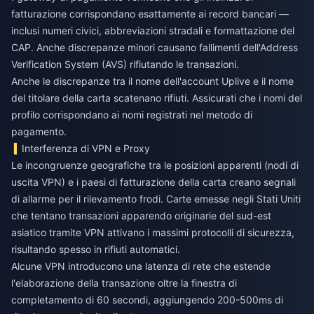
fatturazione corrispondano esattamente ai record bancari —
inclusi numeri civici, abbreviazioni stradali e formattazione del
CAP. Anche discrepanze minori causano fallimenti dell'Address
Verification System (AVS) rifiutando le transazioni.
Anche le discrepanze tra il nome dell'account Uplive e il nome
del titolare della carta scatenano rifiuti. Assicurati che i nomi del
profilo corrispondano ai nomi registrati nel metodo di
pagamento.
Interferenza di VPN e Proxy
Le incongruenze geografiche tra le posizioni apparenti (nodi di
uscita VPN) e i paesi di fatturazione della carta creano segnali
di allarme per il rilevamento frodi. Carte emesse negli Stati Uniti
che tentano transazioni apparendo originarie del sud-est
asiatico tramite VPN attivano i massimi protocolli di sicurezza,
risultando spesso in rifiuti automatici.
Alcune VPN introducono una latenza di rete che estende
l'elaborazione della transazione oltre la finestra di
completamento di 60 secondi, aggiungendo 200-500ms di