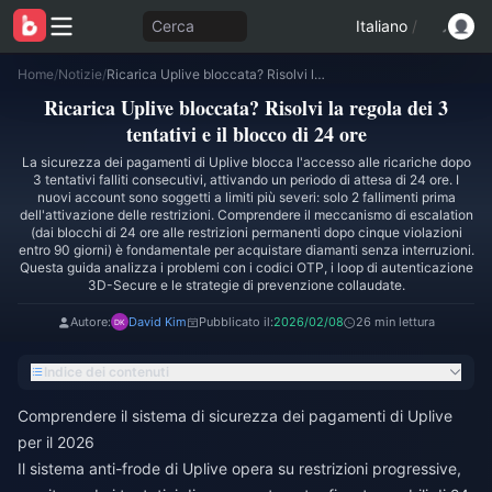
Cerca
Italiano
/
Home
/
Notizie
/
Ricarica Uplive bloccata? Risolvi la regola dei 3 tentativi e il blocco di 24 ore
Ricarica Uplive bloccata? Risolvi la regola dei 3
tentativi e il blocco di 24 ore
La sicurezza dei pagamenti di Uplive blocca l'accesso alle ricariche dopo
3 tentativi falliti consecutivi, attivando un periodo di attesa di 24 ore. I
nuovi account sono soggetti a limiti più severi: solo 2 fallimenti prima
dell'attivazione delle restrizioni. Comprendere il meccanismo di escalation
(dai blocchi di 24 ore alle restrizioni permanenti dopo cinque violazioni
entro 90 giorni) è fondamentale per acquistare diamanti senza interruzioni.
Questa guida analizza i problemi con i codici OTP, i loop di autenticazione
3D-Secure e le strategie di prevenzione collaudate.
Autore:
David Kim
Pubblicato il:
2026/02/08
26 min lettura
Indice dei contenuti
Comprendere il sistema di sicurezza dei pagamenti di Uplive
per il 2026
Il sistema anti-frode di Uplive opera su restrizioni progressive,