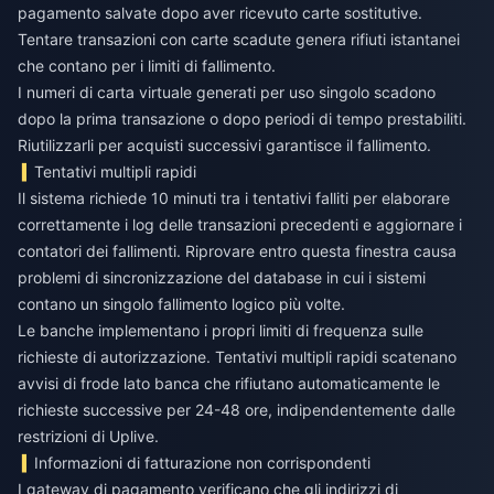
pagamento salvate dopo aver ricevuto carte sostitutive.
Tentare transazioni con carte scadute genera rifiuti istantanei
che contano per i limiti di fallimento.
I numeri di carta virtuale generati per uso singolo scadono
dopo la prima transazione o dopo periodi di tempo prestabiliti.
Riutilizzarli per acquisti successivi garantisce il fallimento.
Tentativi multipli rapidi
Il sistema richiede 10 minuti tra i tentativi falliti per elaborare
correttamente i log delle transazioni precedenti e aggiornare i
contatori dei fallimenti. Riprovare entro questa finestra causa
problemi di sincronizzazione del database in cui i sistemi
contano un singolo fallimento logico più volte.
Le banche implementano i propri limiti di frequenza sulle
richieste di autorizzazione. Tentativi multipli rapidi scatenano
avvisi di frode lato banca che rifiutano automaticamente le
richieste successive per 24-48 ore, indipendentemente dalle
restrizioni di Uplive.
Informazioni di fatturazione non corrispondenti
I gateway di pagamento verificano che gli indirizzi di