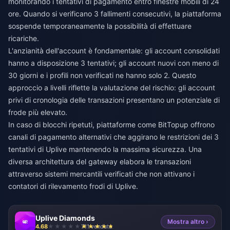
monitorando i tentativi di pagamento entro finestre mobili di 24
ore. Quando si verificano 3 fallimenti consecutivi, la piattaforma
sospende temporaneamente la possibilità di effettuare
ricariche.
L'anzianità dell'account è fondamentale: gli account consolidati
hanno a disposizione 3 tentativi; gli account nuovi con meno di
30 giorni e i profili non verificati ne hanno solo 2. Questo
approccio a livelli riflette la valutazione del rischio: gli account
privi di cronologia delle transazioni presentano un potenziale di
frode più elevato.
In caso di blocchi ripetuti, piattaforme come
BitTopup
offrono
canali di pagamento alternativi che aggirano le restrizioni dei 3
tentativi di Uplive mantenendo la massima sicurezza. Una
diversa architettura del gateway elabora le transazioni
attraverso sistemi mercantili verificati che non attivano i
contatori di rilevamento frodi di Uplive.
Uplive Diamonds
Mostra altro ›
4.68
711 venduto