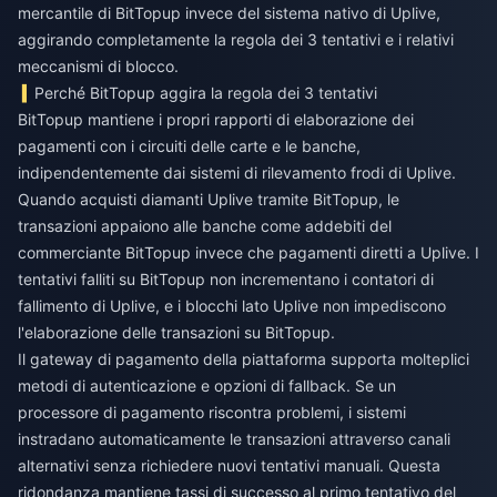
mercantile di BitTopup invece del sistema nativo di Uplive,
aggirando completamente la regola dei 3 tentativi e i relativi
meccanismi di blocco.
Perché BitTopup aggira la regola dei 3 tentativi
BitTopup mantiene i propri rapporti di elaborazione dei
pagamenti con i circuiti delle carte e le banche,
indipendentemente dai sistemi di rilevamento frodi di Uplive.
Quando acquisti diamanti Uplive tramite BitTopup, le
transazioni appaiono alle banche come addebiti del
commerciante BitTopup invece che pagamenti diretti a Uplive. I
tentativi falliti su BitTopup non incrementano i contatori di
fallimento di Uplive, e i blocchi lato Uplive non impediscono
l'elaborazione delle transazioni su BitTopup.
Il gateway di pagamento della piattaforma supporta molteplici
metodi di autenticazione e opzioni di fallback. Se un
processore di pagamento riscontra problemi, i sistemi
instradano automaticamente le transazioni attraverso canali
alternativi senza richiedere nuovi tentativi manuali. Questa
ridondanza mantiene tassi di successo al primo tentativo del