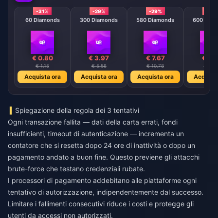
-31%
-29%
-29%
-29
60 Diamonds
300 Diamonds
580 Diamonds
600 Diam
€ 0.80
€ 3.97
€ 7.67
€ 7.
€ 1.15
€ 5.58
€ 10.78
€ 11.1
Acquista ora
Acquista ora
Acquista ora
Acquista
Spiegazione della regola dei 3 tentativi
Ogni transazione fallita — dati della carta errati, fondi
insufficienti, timeout di autenticazione — incrementa un
contatore che si resetta dopo 24 ore di inattività o dopo un
pagamento andato a buon fine. Questo previene gli attacchi
brute-force che testano credenziali rubate.
I processori di pagamento addebitano alle piattaforme ogni
tentativo di autorizzazione, indipendentemente dal successo.
Limitare i fallimenti consecutivi riduce i costi e protegge gli
utenti da accessi non autorizzati.