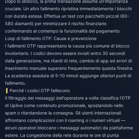
Dopo lo sblocco, la prima transazione assume un'importanza
cruciale. Un altro fallimento ripristina immediatamente i blocchi
con durata estesa. Effettua un test con pacchetti piccoli (60-
580 diamanti) per minimizzare il rischio finanziario
confermando al contempo la funzionalità del pagamento.
Loop di fallimento OTP: Cause e prevenzione
I fallimenti OTP rappresentano la causa più comune di blocco
involontario. I codici devono essere inviati entro 30 secondi
dalla generazione, ma ritardi di rete, cambio di app ed errori di
inserimento manuale superano frequentemente questa finestra.
La scadenza assoluta di 5-10 minuti aggiunge ulteriori punti di
fallimento.
Perché i codici OTP falliscono
Il filtraggio dei messaggi dell'operatore a volte classifica l'OTP
di Uplive come contenuto promozionale, spostandolo nello
spam o ritardandone la consegna. Gli utenti internazionali
affrontano complicazioni con il roaming o i numeri virtuali —
alcuni operatori bloccano i messaggi automatici da piattaforme
estere. La congestione della rete durante le ore di punta